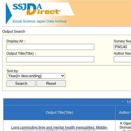
Output Search
Display All：
Survey N
Output Title(Title)：
Author N
Sort by:
− Lis
Output Title(Title)
Author
K Oga
Long commuting time and mental health inequalities: Middle-
Shimat