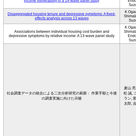
income vulnerability in a 14-wave panel study
Endo
Suz
K Oga
Disaggregated housing tenure and depressive symptoms: A fixed-
Shimat
effects analysis across 13 waves
Suz
K Oga
Associations between individual housing cost burden and
Shimat
depressive symptoms by relative income: A 13-wave panel study
Endo
Suz
麦山 亮
社会調査データの統合による二次分析研究の刷新： 作業手順と今後
松 誠, 
の調査実施に向けた示唆
ラン, 
太郎, 