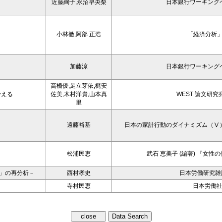
近藤絢子,永沼早央梨
日本銀行ワーキング
小林徹,阿部 正浩
「経済分析」
加藤涼
日本銀行ワーキング
高橋優,足立芽依,梶安
考える
佐美,木村洋貴,山本真
WEST 論文研究
里
遠藤裕基
日本の家計行動のダイナミズム（Ⅴ
松浦民恵
武石 恵美子 (編著) 『女
6」の再分析－
西村孝史
日本労働研究雑誌
寺村民恵
日本労働