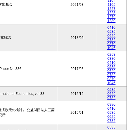
1164
学出版会
2021/03
1165
1227
1228
1279
1280
0410
0535
0629
研究雑誌
2018/05
0782
0870
1046
0253
0380
0410
0535
 Paper No.336
2017/03
0629
0782
0870
1046
0535
ernational Economies, vol.38
2015/12
0629
0782
0380
0410
経済政策の検討』 公益財団法人三菱
2015/01
0535
究所
0629
0782
0535