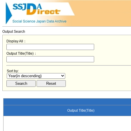
Output Search
Display All：
Output Title(Title)：
Sort by:
Output Title(Title)