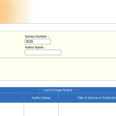
Survey Number：
Author Name：
− List of Usage Output −
Author Name
Title of Journal or Publicat