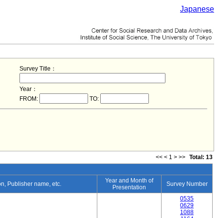
Japanese
Survey Title：
Year：
FROM:
TO:
<<
<
1
>
>>
Total: 13
Year and Month of
ion, Publisher name, etc.
Survey Number
Presentation
0535
0629
1088