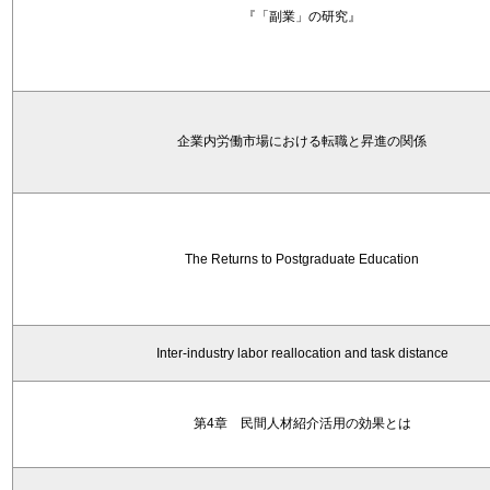
『「副業」の研究』
企業内労働市場における転職と昇進の関係
The Returns to Postgraduate Education
Inter-industry labor reallocation and task distance
第4章 民間人材紹介活用の効果とは