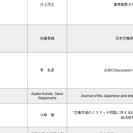
川上淳之
慶應義塾大
佐藤香織
日本労働
菅 史彦
ESRI Discussion
Ayako Kondo, Saori
Journal of the Japanese and Int
Naganuma
『労働市場のミスマッチ問題に対する
小林 徹
経済研