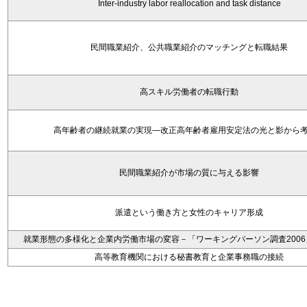
Inter-industry labor reallocation and task distance
民間職業紹介、公共職業紹介のマッチングと転職結果
高スキル労働者の転職行動
高年齢者の継続就業の実現―改正高年齢者雇用安定法の光と影から
民間職業紹介が市場の質に与える影響
派遣という働き方と女性のキャリア形成
就業形態の多様化と企業内労働市場の変容－「ワーキングパーソン調査200
高等教育機関における秘書教育と企業事務職の接続