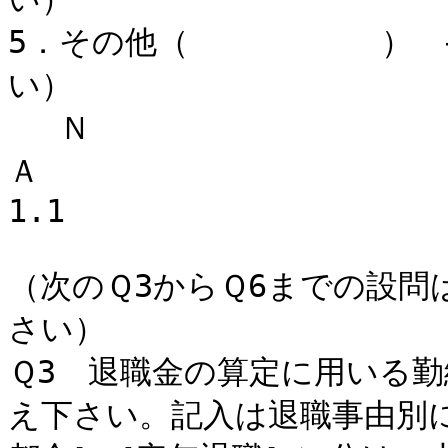
5．その他（ ） →（
い） 3
Ｎ
1.1
（次のＱ3からＱ6までの設問
さい）
Ｑ3 退職金の算定に用いる勤
え下さい。記入は退職事由別