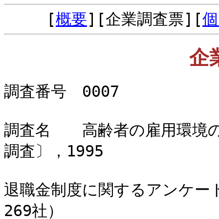
[
概要
][企業調査票][
個
企
調査番号 0007
調査名 高齢者の雇用環境の
調査〕，1995
退職金制度に関するアンケート
269社）