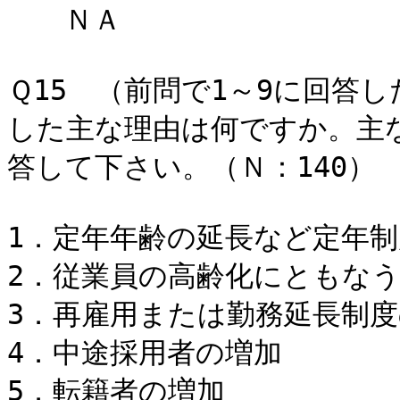
ＮＡ
Ｑ15 （前問で1～9に回答
した主な理由は何ですか。主
答して下さい。（Ｎ：140）
1．定年年齢の延長など
2．従業員の高齢化にともな
3．再雇用または勤務
4．中途採用
5．転籍者