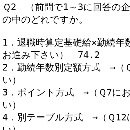
Ｑ2 （前問で1～3に回答の
の中のどれですか。
1．退職時算定基礎給×勤続年
お進み下さい） 74.2
2．勤続年数別定額方式 →（
い） 8
3．ポイント方式 →（Ｑ7に
い） 
4．別テーブル方式 →（Ｑ1
い） 