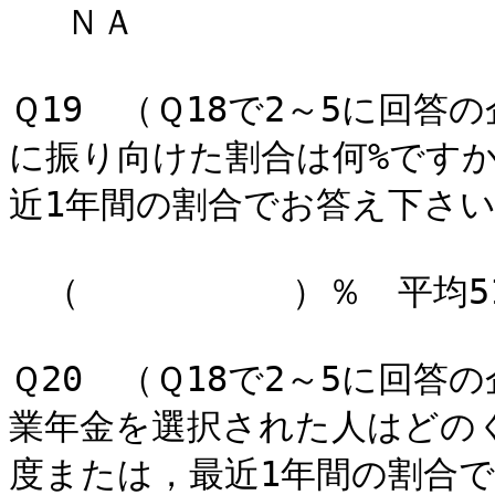
ＮＡ
Ｑ19 （Ｑ18で2～5に回
に振り向けた割合は何%です
近1年間の割合でお答え下さい
（ ）％ 平均51.
Ｑ20 （Ｑ18で2～5に回
業年金を選択された人はどの
度または，最近1年間の割合で