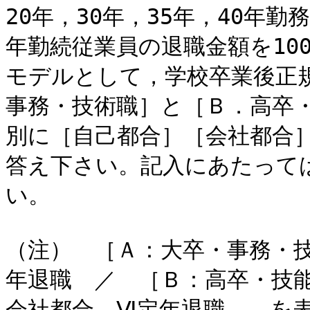
20年，30年，35年，40年勤
年勤続従業員の退職金額を10
モデルとして，学校卒業後正
事務・技術職］と［Ｂ．高卒
別に［自己都合］［会社都合
答え下さい。記入にあたって
い。
（注） ［Ａ：大卒・事務・技
年退職 ／ ［Ｂ：高卒・技
会社都合 Ⅵ定年退職 を表示