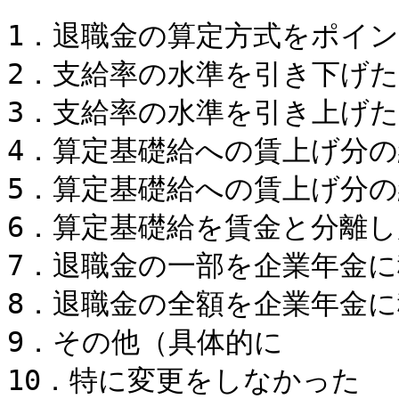
1．退職金の算定方式を
2．支給率の水準
3．支給率の水準を
4．算定基礎給への賃上げ
5．算定基礎給への賃上げ
6．算定基礎給を賃金と分離し
7．退職金の一部を企業
8．退職金の全額を企
9．その他（具体
10．特に変更を