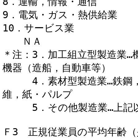
8．運輸，情報・通信 1
9．電気・ガス・熱供給業
10．サービス業 
ＮＡ 1
＊注：3．加工組立型製造業…
機器（造船，自動車等）
4．素材型製造業…鉄鋼，
維，紙・パルプ
5．その他製造業…上記以
Ｆ3 正規従業員の平均年齢