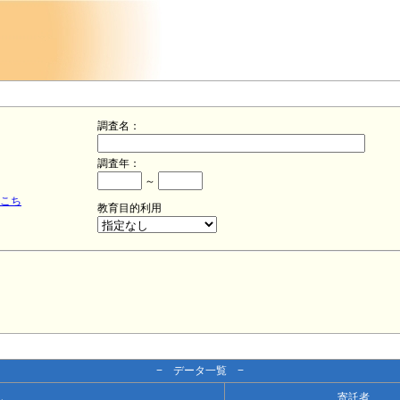
調査名：
調査年：
～
こち
教育目的利用
− データ一覧 −
寄託者