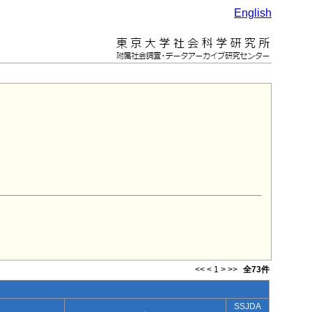
English
<<
<
1
>
>>
全73件
SSJDA