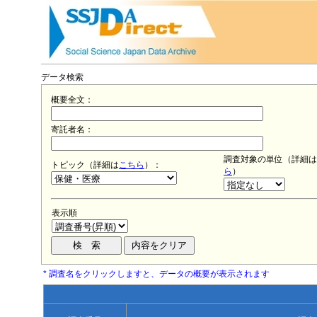
データ検索
概要全文：
寄託者名：
調査対象の単位（詳細は
トピック（詳細は
こちら
）：
ら
）
表示順
* 調査名をクリックしますと、データの概要が表示されます