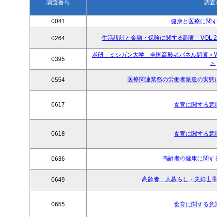
調査番号
調査
0041
健康と医療に関す
生活設計と金融・保険に関する調査 VOL.
0264
老研－ミシガン大学 全国高齢者パネル調査＜Wave1(19
0395
＞
医療関連業務の労働者派遣の実態に
0554
0617
食育に関する意識
0618
食育に関する意識
高齢者の健康に関する
0636
高齢者一人暮らし・夫婦世帯
0649
0655
食育に関する意識