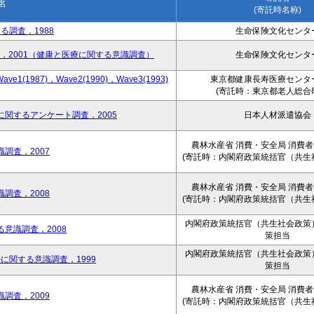
名
(寄託時名称)
る調査，1988
生命保険文化センタ
2，2001（健康と医療に関する意識調査）
生命保険文化センタ
87)，Wave2(1990)，Wave3(1993)
東京都健康長寿医療センタ
(寄託時：東京都老人総合
関するアンケート調査，2005
日本人材派遣協会
農林水産省 消費・安全局 消費
調査，2007
(寄託時：内閣府政策統括官（共生
農林水産省 消費・安全局 消費
調査，2008
(寄託時：内閣府政策統括官（共生
内閣府政策統括官（共生社会政策
意識調査，2008
策担当
内閣府政策統括官（共生社会政策
に関する意識調査，1999
策担当
農林水産省 消費・安全局 消費
調査，2009
(寄託時：内閣府政策統括官（共生