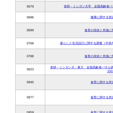
老研－ミシガン大学 全国高齢者パネル調査
0679
健康に関する世論
0696
0699
食育の現状と意識に関
暮らしと生活設計に関する調査（中高年パネル
0768
0788
食育の現状と意識に関
老研－ミシガン大－東大 全国高齢者パネル調査＜Wave5
0823
200
0840
食育に関する意識
0877
食育に関する意識
0959
食育に関する意識