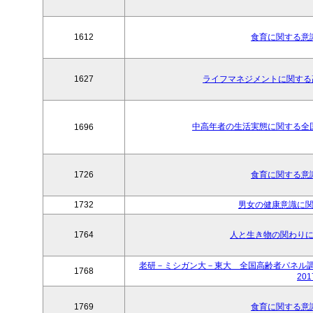
1612
食育に関する意識
1627
ライフマネジメントに関する高
中高年者の生活実態に関する全国調査W
1696
1726
食育に関する意識
1732
男女の健康意識に関
1764
人と生き物の関わりに
老研－ミシガン大－東大 全国高齢者パネル調査＜Wave8
1768
201
1769
食育に関する意識