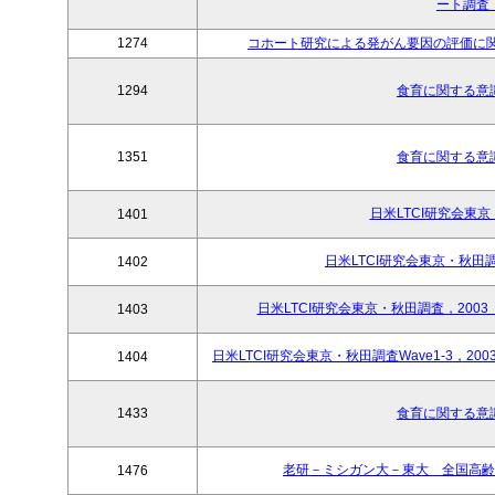
ート調査，
1274
コホート研究による発がん要因の評価に関する研究
1294
食育に関する意識
1351
食育に関する意識
日米LTCI研究会東京
1401
日米LTCI研究会東京・秋田調査W
1402
日米LTCI研究会東京・秋田調査，2003
1403
日米LTCI研究会東京・秋田調査Wave1-3，200
1404
1433
食育に関する意識
老研－ミシガン大－東大 全国高齢者
1476