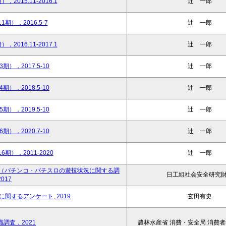
015.11-2016.1
辻󠄀 一郎
期），2016.5-7
辻󠄀 一郎
016.11-2017.1
辻󠄀 一郎
），2017.5-10
辻󠄀 一郎
），2018.5-10
辻󠄀 一郎
），2019.5-10
辻󠄀 一郎
），2020.7-10
辻󠄀 一郎
期），2011-2020
辻󠄀 一郎
（パチンコ・パチスロの遊技状況に関する調
日工組社会安全研究
017
関するアンケート, 2019
玄田有史
調査，2021
農林水産省 消費・安全局 消費