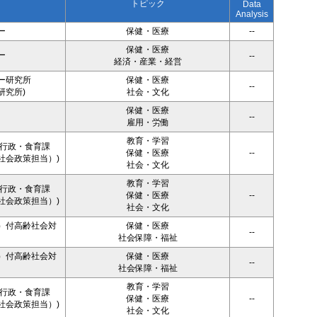
トピック
Data
Analysis
ー
保健・医療
--
保健・医療
ー
--
経済・産業・経営
ー研究所
保健・医療
--
研究所)
社会・文化
保健・医療
--
雇用・労働
教育・学習
者行政・食育課
保健・医療
--
社会政策担当）)
社会・文化
教育・学習
者行政・食育課
保健・医療
--
社会政策担当）)
社会・文化
）付高齢社会対
保健・医療
--
社会保障・福祉
）付高齢社会対
保健・医療
--
社会保障・福祉
教育・学習
者行政・食育課
保健・医療
--
社会政策担当）)
社会・文化