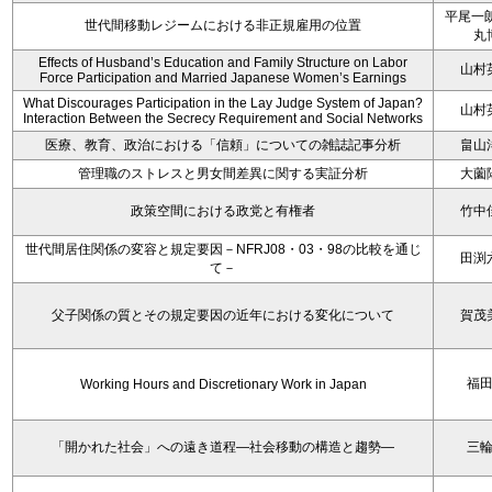
平尾一朗
世代間移動レジームにおける非正規雇用の位置
丸
Effects of Husband’s Education and Family Structure on Labor
山村
Force Participation and Married Japanese Women’s Earnings
What Discourages Participation in the Lay Judge System of Japan?
山村
Interaction Between the Secrecy Requirement and Social Networks
医療、教育、政治における「信頼」についての雑誌記事分析
畠山
管理職のストレスと男女間差異に関する実証分析
大薗
政策空間における政党と有権者
竹中
世代間居住関係の変容と規定要因－NFRJ08・03・98の比較を通じ
田渕
て－
父子関係の質とその規定要因の近年における変化について
賀茂
福
Working Hours and Discretionary Work in Japan
「開かれた社会」への遠き道程―社会移動の構造と趨勢―
三