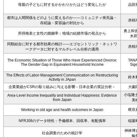
母親の子どもに対するかかわりかたはどう変化したか
品田
都市は人間関係をどのように変えるのか――コミュニティ喪失論・
赤枝
存続論・変容論の対比から
勇上和史
所得格差と女性の婚姻率：地域の結婚市場の視点から
木
同類結合に対する都市効果の検討――エゴセントリック・ネットワ
赤枝
ークデータに対するマルチレベル分析の適用
The Economic Situation of Those Who Have Experienced Divorce:
TAN
The Gender Gap in Equivalent Household Income
Sig
The Effects of Labor-Management Communication on Restructuring
鈴木
Activity in JApan
企業業績がCSRの取り組みに与える影響－日本企業の実証分析－
大薗
小塩隆士
Area-Level Income Inequality and Individual Happiness: Evidence
from Japan
美
梶谷
Working in old age and health outcomes in Japan
NFRJ08のデータ特性：予備標本、回収率、有配偶率
稲葉
神林博
社会調査のための統計学
輪