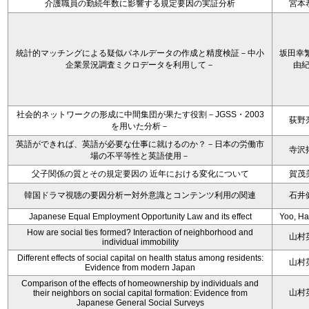
介護職員の勤続年数に影響する規定要因の実証分析
宮本
統計的マッチングによる疑似パネルデータの作成と精度検証－中小
坂田幸繁
企業景況調査ミクロデータを利用して－
由
社会的ネットワークの形成に中間集団が果たす役割－JGSS・2003
荻野
を用いた分析－
英語ができれば、英語が必要な仕事に就けるのか？－日本の労働市
寺沢
場の不平等性と英語使用－
父子関係の質とその規定要因の 近年における変化について
賀茂
韓国ドラマ視聴の要因分析ー対外意識とコンテンツ利用の関連
石井
Japanese Equal Employment Opportunity Law and its effect
Yoo, H
How are social ties formed? Interaction of neighborhood and
山村
individual immobility
Different effects of social capital on health status among residents:
山村
Evidence from modern Japan
Comparison of the effects of homeownership by individuals and
山村
their neighbors on social capital formation: Evidence from
Japanese General Social Surveys