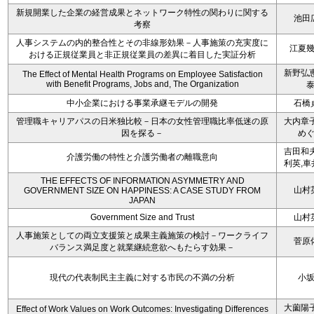
新規開業した企業の経営成果とネットワーク特性の関わりに関する
池田
考察
人事システムの内的整合性とその非線形効果－人事施策の充実度に
江夏
おける正規従業員と非正規従業員の差異に着目した実証分析
新野弘恵
The Effect of Mental Health Programs on Employee Satisfaction
with Benefit Programs, Jobs and, The Organization
中小企業における事業承継モデルの開発
石橋
管理職キャリアパスの日米独比較－日本の女性管理職比率低迷の原
大内章子
因を探る－
め
吉田和夫
介護労働の特性と介護労働者の離職意向
利英,車
THE EFFECTS OF INFORMATION ASYMMETRY AND
山村
GOVERNMENT SIZE ON HAPPINESS: A CASE STUDY FROM
JAPAN
Government Size and Trust
山村
人事施策としての両立支援策と成果主義施策の検討－ワークライフ
菅原
バランス満足度と就業継続意欲へもたらす効果－
現代の代表制民主主義に対する市民の不満の分析
小
大薗陽子
Effect of Work Values on Work Outcomes: Investigating Differences