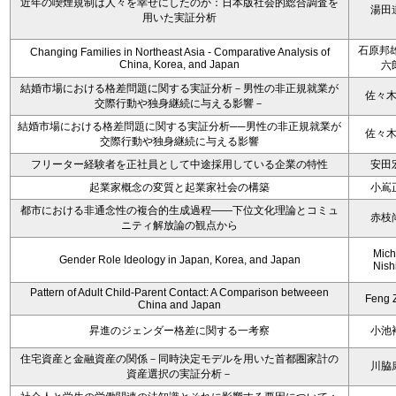
近年の喫煙規制は人々を幸せにしたのか：日本版社会的総合調査を
湯田
用いた実証分析
石原邦雄
Changing Families in Northeast Asia - Comparative Analysis of
China, Korea, and Japan
六
結婚市場における格差問題に関する実証分析－男性の非正規就業が
佐々
交際行動や独身継続に与える影響－
結婚市場における格差問題に関する実証分析──男性の非正規就業が
佐々
交際行動や独身継続に与える影響
フリーター経験者を正社員として中途採用している企業の特性
安田
起業家概念の変質と起業家社会の構築
小嶌
都市における非通念性の複合的生成過程――下位文化理論とコミュ
赤枝
ニティ解放論の観点から
Mich
Gender Role Ideology in Japan, Korea, and Japan
Nish
Pattern of Adult Child-Parent Contact: A Comparison betweeen
Feng 
China and Japan
昇進のジェンダー格差に関する一考察
小池
住宅資産と金融資産の関係－同時決定モデルを用いた首都圏家計の
川脇
資産選択の実証分析－