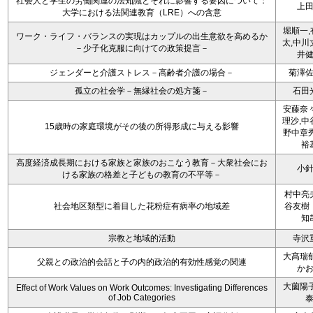
社会人と学生の労働関連の法知識とそれに影響する要因について：
上
大学における法関連教育（LRE）への含意
堀順一,
ワーク・ライフ・バランスの実現はカップルの出生意欲を高めるか
太,中川
－少子化克服に向けての政策提言－
井
ジェンダーと介護ストレス－高齢者介護の場合－
菊澤
孤立の社会学－無縁社会の処方箋－
石田
安藤奈々
理沙,中
15歳時の家庭環境がその後の所得形成に与える影響
野中章秀
裕
高度経済成長期における家族と家族のおこなう教育－大衆社会にお
小
ける家族の格差と子どもの教育の不平等－
村中亮
社会地区類型に着目した花粉症有病率の地域差
谷友樹
知
宗教と地域的活動
寺沢
大髙瑞郁
父親との政治的会話と子の内的政治的有効性感覚の関連
か
大薗陽子
Effect of Work Values on Work Outcomes: Investigating Differences
of Job Categories