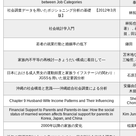
between Job Categories
社会調査データを用いたポジショニング分析の基礎 【2012年3月
林
版】
林拓
社会統計学入門
著），
規，田
若者の就業行動と婚姻率の低下
鎌田
苫米地な
家族内不平等の再検討―きょうだい構成に着目して―
三輪哲,
日本における成人男女の運動頻度と家族ライフステージの関わり：
石原
JGSSを用いた規定要因分析
安藤由
沖縄の社会構造と意識――沖縄総合社会調査による分析
木
Sh
Chapter 9 Husband-Wife Income Patterns and Their Influencing
Chon
Financial Support to Parents and Parents-in-law: How the social
status of married women affects financial support for parents in
Kim Ju
Korea, Japan, and China
2000年以降の家族の変化
稲葉