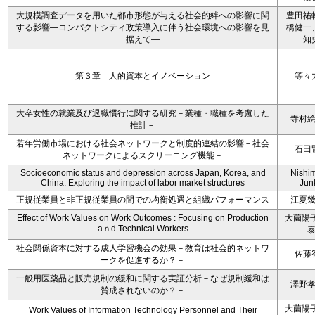
大規模調査データを用いた都市形態が与える社会的絆への影響に関
豊田祐
する影響―コンパクトシティ政策導入に伴う社会環境への影響を見
橋健一
据えて―
知
第３章 人的資本とイノベーション
等々
大卒女性の就業及び退職慣行に関する研究－業種・職種を考慮した
寺村
推計－
若年労働市場における社会ネットワークと制度的連結の影響－社会
石田
ネットワークによるスクリーニング機能－
Socioeconomic status and depression across Japan, Korea, and
Nishi
China: Exploring the impact of labor market structures
Jun
正規従業員と非正規従業員の間での均衡処遇と組織パフォーマンス
江夏
Effect of Work Values on Work Outcomes : Focusing on Production
大薗陽子
aｎd Technical Workers
社会関係資本に対する成人学習機会の効果－教育は社会的ネットワ
佐藤
ークを促進するか？－
一般用医薬品と販売規制の緩和に関する実証分析－なぜ規制緩和は
澤野
賛成されないのか？－
大薗陽子
Work Values of Information Technology Personnel and Their