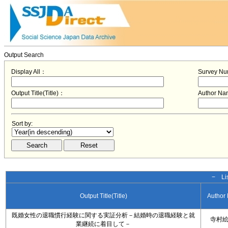
Output Search
Display All：
Survey N
Output Title(Title)：
Author N
Sort by:
− Lis
Output Title(Title)
Author
既婚女性の退職慣行経験に関する実証分析－結婚時の退職経験と就
寺村
業継続に着目して－