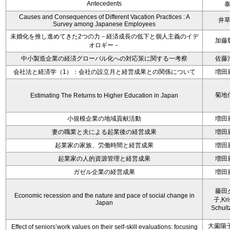
Antecedents
Causes and Consequences of Different Vacation Practices : A
井
Survey among Japanese Employees
未婚化を推し進めてきた2つの力－経済成長の低下と個人主義のイデ
加藤
オロギー－
中小製造企業の経済グローバル化への対応策に関する一考察
佐藤
会社法と経済学（1）：会社の設立月と経営成果との関係について
増田
菊地
Estimating The Returns to Higher Education in Japan
小規模企業の地域貢献活動
増田
妻の職業と夫による起業後の経営成果
増田
起業家の家族、労働時間と経営成果
増田
起業家の人的資源管理と経営成果
増田
ガゼル企業の経営成果
増田
藤田
Economic recession and the nature and pace of social change in
子,Kri
Japan
Schult
大薗陽子
Effect of seniors’work values on their self-skill evaluations: focusing