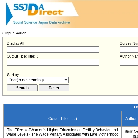
Output Search
Display All：
Survey N
Output Title(Title)：
Author N
Sort by:
− Lis
Output Title(Title)
Author
The Effects of Women’s Higher Education on Fertility Behavior and
野崎祐子
Wage Levels - The Wage Penalty Associated with Late Motherhood
宣