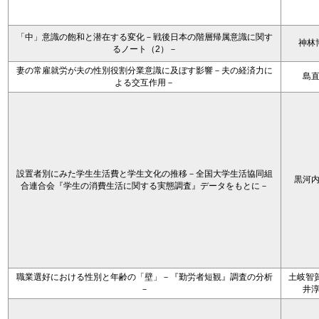
「中」意識の飽和と潜在する変化－戦後日本の階層帰属意識に関す
神林
るノート（2）－
妻の常雇就労が夫の性別役割分業意識に及ぼす影響－夫の経済力に
島
よる交互作用－
設置者別にみた学生生活費と学生文化の推移－全国大学生活協同組
黒河
合連合会『学生の消費生活に関する実態調査』データをもとに－
職業選好における性別と年齢の「壁」－『勤労者短観』調査の分析
土岐智賀
－
井