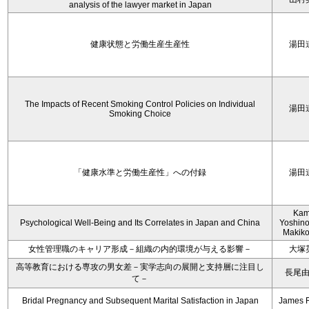
analysis of the lawyer market in Japan
健康状態と労働生産生産性
湯田
The Impacts of Recent Smoking Control Policies on Individual
湯田
Smoking Choice
「健康水準と労働生産性」への付録
湯田
Kam
Psychological Well-Being and Its Correlates in Japan and China
Yoshino
Makiko
女性管理職のキャリア形成－組織の内的環境が与える影響－
大塚
高等教育における専攻の男女差－実学志向の展開と支持層に注目し
長尾
て－
Bridal Pregnancy and Subsequent Marital Satisfaction in Japan
James 