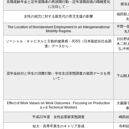
在職老齢年金と定年退職者の再就職行動－定年退職前後の職種変化
梶谷
に注目して－
福田順,
女性の就労に対する親世代の育児支援の影響
平野一朗
The Location of Nonstandard Employment in an Intergenerational
Mobility Regime
丸
日比野由
ソーシャル・キャピタルと主観的健康感－JGSS（日本版総合社会調
木二郎,
査）データから－
弘,中
奨学金給付と学生の消費行動－学生生活実態調査の個票データを用
下山朗,
いて－
Effect of Work Values on Work Outcomes : Focusing on Production
大薗陽子
aｎd Technical Workers
平成22年度 女性起業家実態調査
嶋田
短大・高専卒業生のキャリア形成
寺村