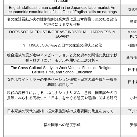
in Japan -
English skills as human capital in the Japanese labor market: An
寺沢
econometric examination of the effect of English skills on earnings
妻の家計貢献が夫の性別役割分業意識に及ぼす影響：夫の社会経済
島
的地位による交互作用
DOES SOCIAL TRUST INCREASE INDIVIDUAL HAPPINESS IN
Masa
JAPAN?
Kur
NFRJ98/03/08からみた日本の家族の現状と変化
稲葉
総合選抜制度が進学アスピレーションと文化資本の関係に及ぼす影
新谷
響－ログリニア・モデルを用いた二次分析－
The Cross-Cultural Study on Work Values : Focus on Religion,
田中
Leisure Time, and School Education
女性ホワイトカラーのモチベーション研究－日本の総合職と一般事
田中
務職に着目して－
現代の高校生における「ぷちナショナリズム」意識－国際試合の応
援等にみられる高校生の「日本」をめぐる態度や意識に関する研究
小
－
日本家族の現代的諸相－拡大家族形成の規定要因に焦点をあてて－
平井
福祉国家への態度形成
安