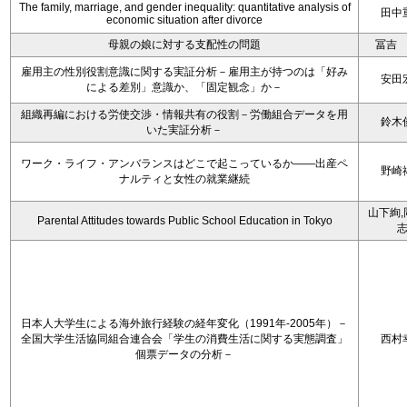
The family, marriage, and gender inequality: quantitative analysis of
田中
economic situation after divorce
母親の娘に対する支配性の問題
冨吉
雇用主の性別役割意識に関する実証分析－雇用主が持つのは「好み
安田
による差別」意識か、「固定観念」か－
組織再編における労使交渉・情報共有の役割－労働組合データを用
鈴木
いた実証分析－
ワーク・ライフ・アンバランスはどこで起こっているか――出産ペ
野崎
ナルティと女性の就業継続
山下絢,
Parental Attitudes towards Public School Education in Tokyo
日本人大学生による海外旅行経験の経年変化（1991年-2005年）－
全国大学生活協同組合連合会「学生の消費生活に関する実態調査」
西村
個票データの分析－