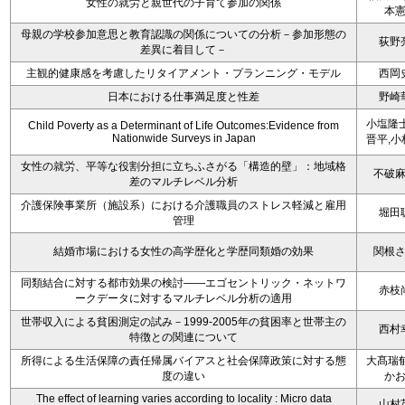
女性の就労と親世代の子育て参加の関係
本
母親の学校参加意思と教育認識の関係についての分析－参加形態の
荻野
差異に着目して－
主観的健康感を考慮したリタイアメント・プランニング・モデル
西岡
日本における仕事満足度と性差
野崎
小塩隆士
Child Poverty as a Determinant of Life Outcomes:Evidence from
Nationwide Surveys in Japan
晋平,小
女性の就労、平等な役割分担に立ちふさがる「構造的壁」：地域格
不破
差のマルチレベル分析
介護保険事業所（施設系）における介護職員のストレス軽減と雇用
堀田
管理
結婚市場における女性の高学歴化と学歴同類婚の効果
関根
同類結合に対する都市効果の検討――エゴセントリック・ネットワ
赤枝
ークデータに対するマルチレベル分析の適用
世帯収入による貧困測定の試み－1999-2005年の貧困率と世帯主の
西村
特徴との関連について
所得による生活保障の責任帰属バイアスと社会保障政策に対する態
大髙瑞郁
度の違い
か
The effect of learning varies according to locality : Micro data
山村