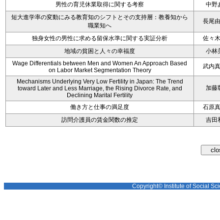
男性の育児休業取得に関する考察
中野
短大進学率の変動にみる教育知のシフトとその支持層：教養知から
長尾
職業知へ
独身女性の男性に求める留保水準に関する実証分析
佐々
地域の貧困と人々の幸福度
小林
Wage Differentials between Men and Women An Approach Based
武内
on Labor Market Segmentation Theory
Mechanisms Underlying Very Low Fertility in Japan: The Trend
加藤
toward Later and Less Marriage, the Rising Divorce Rate, and
Declining Marital Fertility
働き方と仕事の満足度
石原
訪問介護員の賃金関数の推定
吉田
Copyright© Institute of Social Sci