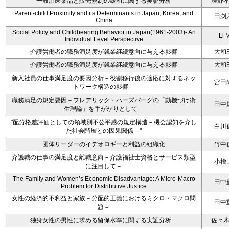
一般用医薬品と販売規制の緩和に関する実証分析
澤野
Parent-child Proximity and its Determinants in Japan, Korea, and
田渕
China
Social Policy and Childbearing Behavior in Japan(1961-2003)- An
Li 
Individual Level Perspective
介護労働者の職務満足度が就業継続意向に与える影響
大和
介護労働者の職務満足度が就業継続意向に与える影響
大和
新入社員の仕事満足度の要因分析－役割移行後の適応に対するネッ
宮田
トワーク構造の影響－
職務満足の規定要因－フレデリック・ハーズバーグの「動機づけ衛
田中
生理論」を手がかりとして－
"配分格差評価としての領域別不公平感の規定構造－機会認知を介し
白川
た社会階層との因果関係－"
団体リーダーのイデオロギーと利益の組織化
竹中
介護職の仕事の満足度と離職意向－介護福祉士資格とサービス類型
小檜
に注目して－
The Family and Women’s Economic Disadvantage: A Micro-Macro
田中
Problem for Distributive Justice
女性の経済的不利益と家族－分配的正義におけるミクロ・マクロ問
田中
題－
独身女性の男性に求める留保水準に関する実証分析
佐々