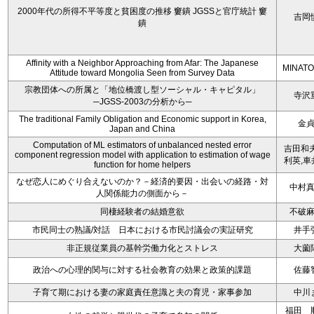
2000年代の所得不平等度と貧困度の推移 窶鐀 JGSSと官庁統計 窶
吉岡
鐀
Affinity with a Neighbor Approaching from Afar: The Japanese
MINATO
Attitude toward Mongolia Seen from Survey Data
宗教団体への所属と「地位橋渡し型ソーシャル・キャピタル」
寺沢
─JGSS-2003の分析から─
The traditional Family Obligation and Economic support in Korea,
金
Japan and China
Computation of ML estimators of unbalanced nested error
吉田和夫
component regression model with application to estimation of wage
利英,車
function for home helpers
なぜ恋人にめぐり合えないのか？－経済的要因・出会いの経路・対
中村
人関係能力の側面から－
同棲経験者の結婚意欲
不破
市民同士の熟議/対話 日本における市民討議会の実証研究
井手
非正規従業員の基幹労働力化とストレス
大薗
政治への心理的関与に対する社会教育の効果と政策的課題
佐藤
子育て期における妻の家庭責任意識と夫の育児・家事参加
中川
福田 