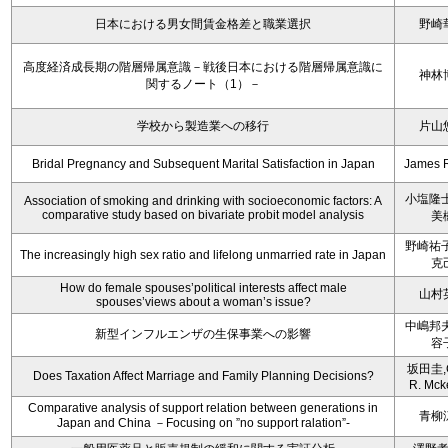
日本における男女間賃金格差と職業選択
野崎
高度経済成長期の階層帰属意識－戦後日本における階層帰属意識に
神林
関するノート（1）－
学校から製造業への移行
片山
Bridal Pregnancy and Subsequent Marital Satisfaction in Japan
James 
小塩隆士
Association of smoking and drinking with socioeconomic factors: A
comparative study based on bivariate probit model analysis
美
野崎祐子
The increasingly high sex ratio and lifelong unmarried rate in Japan
克
How do female spouses’political interests affect male
山村
spouses’views about a woman’s issue?
中嶋邦夫
新型インフルエンザの生保事業への影響
容
坂田圭,C
Does Taxation Affect Marriage and Family Planning Decisions?
R. Mck
Comparative analysis of support relation between generations in
青柳
Japan and China －Focusing on ”no support ralation”-