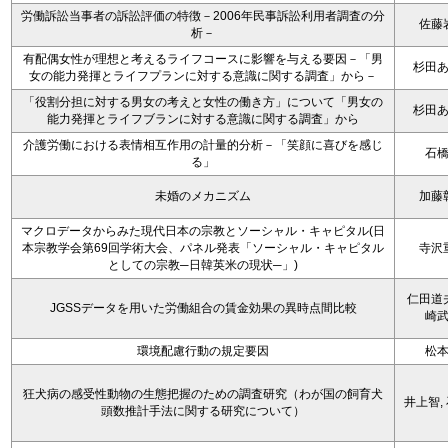
労働訴訟当事者の訴訟評価の特徴－2006年民事訴訟利用者調査の分
佐藤
析－
有配偶女性が理想と考えるライフコースに影響を与える要因－「男
杉田
女の能力発揮とライフプランに対する意識に関する調査」から－
「役割分担に対する男女の考えと女性の働き方」について「男女の
杉田
能力発揮とライフブランに対する意識に関する調査」から
介護労働における表情相互作用の計量的分析－「笑顔に喜びを感じ
石
る」
未婚のメカニズム
加藤
マクロデータからみた現代日本の宗教とソーシャル・キャピタル(日
本宗教学会第69回学術大会、パネル発表「ソーシャル・キャピタル
寺沢
としての宗教─日韓英米の現状─」)
仁田道
JGSSデータを用いた労働組合の賃金効果の異時点間比較
崎
環境配慮行動の規定要因
松
狂犬病の感受性動物の生態把握のための調査研究（わが国の飼育犬
井上智,
頭数推計手法に関する研究について）