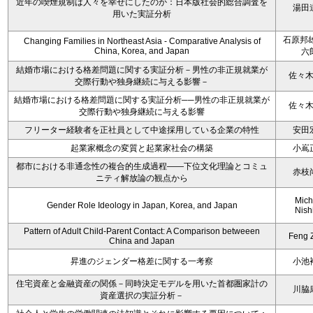
近年の喫煙規制は人々を幸せにしたのか：日本版社会的総合調査を
湯田
用いた実証分析
石原邦雄
Changing Families in Northeast Asia - Comparative Analysis of
China, Korea, and Japan
六
結婚市場における格差問題に関する実証分析－男性の非正規就業が
佐々
交際行動や独身継続に与える影響－
結婚市場における格差問題に関する実証分析──男性の非正規就業が
佐々
交際行動や独身継続に与える影響
フリーター経験者を正社員として中途採用している企業の特性
安田
起業家概念の変質と起業家社会の構築
小嶌
都市における非通念性の複合的生成過程――下位文化理論とコミュ
赤枝
ニティ解放論の観点から
Mich
Gender Role Ideology in Japan, Korea, and Japan
Nish
Pattern of Adult Child-Parent Contact: A Comparison betweeen
Feng 
China and Japan
昇進のジェンダー格差に関する一考察
小池
住宅資産と金融資産の関係－同時決定モデルを用いた首都圏家計の
川脇
資産選択の実証分析－