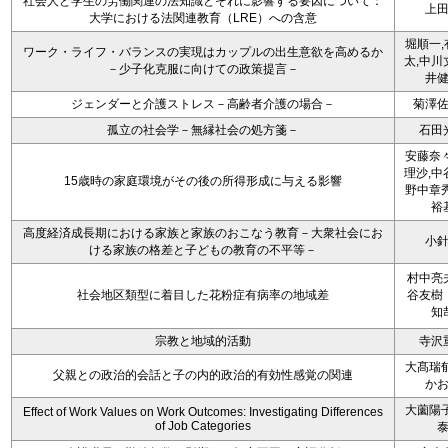
社会人と学生の労働関連の法知識とそれに影響する要因について：
上
大学における法関連教育（LRE）への含意
堀順一,
ワーク・ライフ・バランスの実現はカップルの出生意欲を高めるか
太,中川
－少子化克服に向けての政策提言－
井
ジェンダーと介護ストレス－高齢者介護の場合－
菊澤
孤立の社会学－無縁社会の処方箋－
石田
安藤奈々
理沙,中
15歳時の家庭環境がその後の所得形成に与える影響
野中章秀
裕
高度経済成長期における家族と家族のおこなう教育－大衆社会にお
小
ける家族の格差と子どもの教育の不平等－
村中亮
社会地区類型に着目した花粉症有病率の地域差
谷友樹
知
宗教と地域的活動
寺沢
大髙瑞郁
父親との政治的会話と子の内的政治的有効性感覚の関連
か
大薗陽子
Effect of Work Values on Work Outcomes: Investigating Differences
of Job Categories