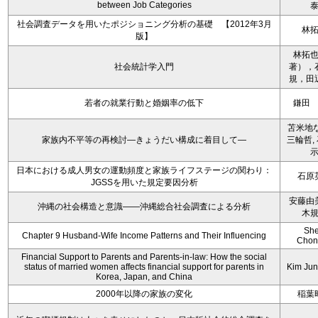
between Job Categories
社会調査データを用いたポジショニング分析の基礎 【2012年3月
林
版】
林拓
社会統計学入門
著），
規，田
若者の就業行動と婚姻率の低下
鎌田
苫米地な
家族内不平等の再検討―きょうだい構成に着目して―
三輪哲,
日本における成人男女の運動頻度と家族ライフステージの関わり：
石原
JGSSを用いた規定要因分析
安藤由
沖縄の社会構造と意識――沖縄総合社会調査による分析
木
Sh
Chapter 9 Husband-Wife Income Patterns and Their Influencing
Chon
Financial Support to Parents and Parents-in-law: How the social
status of married women affects financial support for parents in
Kim Ju
Korea, Japan, and China
2000年以降の家族の変化
稲葉