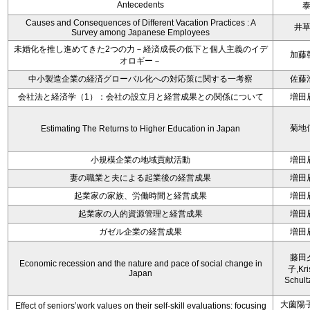
Antecedents
Causes and Consequences of Different Vacation Practices : A
井
Survey among Japanese Employees
未婚化を推し進めてきた2つの力－経済成長の低下と個人主義のイデ
加藤
オロギー－
中小製造企業の経済グローバル化への対応策に関する一考察
佐藤
会社法と経済学（1）：会社の設立月と経営成果との関係について
増田
菊地
Estimating The Returns to Higher Education in Japan
小規模企業の地域貢献活動
増田
妻の職業と夫による起業後の経営成果
増田
起業家の家族、労働時間と経営成果
増田
起業家の人的資源管理と経営成果
増田
ガゼル企業の経営成果
増田
藤田
Economic recession and the nature and pace of social change in
子,Kri
Japan
Schult
大薗陽子
Effect of seniors’work values on their self-skill evaluations: focusing