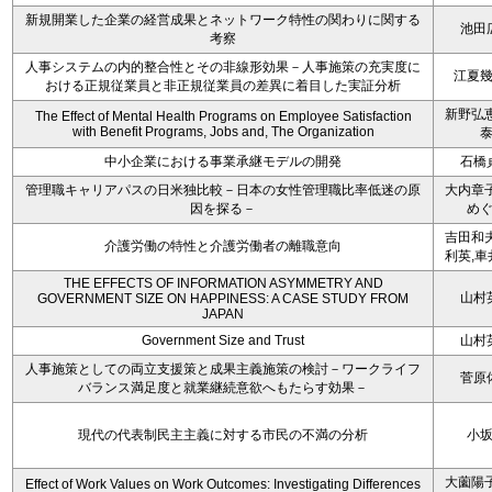
新規開業した企業の経営成果とネットワーク特性の関わりに関する
池田
考察
人事システムの内的整合性とその非線形効果－人事施策の充実度に
江夏
おける正規従業員と非正規従業員の差異に着目した実証分析
新野弘恵
The Effect of Mental Health Programs on Employee Satisfaction
with Benefit Programs, Jobs and, The Organization
中小企業における事業承継モデルの開発
石橋
管理職キャリアパスの日米独比較－日本の女性管理職比率低迷の原
大内章子
因を探る－
め
吉田和夫
介護労働の特性と介護労働者の離職意向
利英,車
THE EFFECTS OF INFORMATION ASYMMETRY AND
山村
GOVERNMENT SIZE ON HAPPINESS: A CASE STUDY FROM
JAPAN
Government Size and Trust
山村
人事施策としての両立支援策と成果主義施策の検討－ワークライフ
菅原
バランス満足度と就業継続意欲へもたらす効果－
現代の代表制民主主義に対する市民の不満の分析
小
大薗陽子
Effect of Work Values on Work Outcomes: Investigating Differences