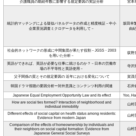
介護職員の勤続年数に影響する規定要因の実証分析
宮本
統計的マッチングによる疑似パネルデータの作成と精度検証－中小
坂田幸繁
企業景況調査ミクロデータを利用して－
由
社会的ネットワークの形成に中間集団が果たす役割－JGSS・2003
荻野
を用いた分析－
英語ができれば、英語が必要な仕事に就けるのか？－日本の労働市
寺沢
場の不平等性と英語使用－
父子関係の質とその規定要因の 近年における変化について
賀茂
韓国ドラマ視聴の要因分析ー対外意識とコンテンツ利用の関連
石井
Japanese Equal Employment Opportunity Law and its effect
Yoo, H
How are social ties formed? Interaction of neighborhood and
山村
individual immobility
Different effects of social capital on health status among residents:
山村
Evidence from modern Japan
Comparison of the effects of homeownership by individuals and
山村
their neighbors on social capital formation: Evidence from
Japanese General Social Surveys