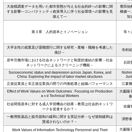
大規模調査データを用いた都市形態が与える社会的絆への影響に関
豊田祐
する影響―コンパクトシティ政策導入に伴う社会環境への影響を見
橋健一
据えて―
知
第３章 人的資本とイノベーション
等々
大卒女性の就業及び退職慣行に関する研究－業種・職種を考慮した
寺村
推計－
若年労働市場における社会ネットワークと制度的連結の影響－社会
石田
ネットワークによるスクリーニング機能－
Socioeconomic status and depression across Japan, Korea, and
Nishi
China: Exploring the impact of labor market structures
Jun
正規従業員と非正規従業員の間での均衡処遇と組織パフォーマンス
江夏
Effect of Work Values on Work Outcomes : Focusing on Production
大薗陽子
aｎd Technical Workers
社会関係資本に対する成人学習機会の効果－教育は社会的ネットワ
佐藤
ークを促進するか？－
一般用医薬品と販売規制の緩和に関する実証分析－なぜ規制緩和は
澤野
賛成されないのか？－
大薗陽子
Work Values of Information Technology Personnel and Their