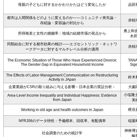
母親の子どもに対するかかわりかたはどう変化したか
品田
都市は人間関係をどのように変えるのか――コミュニティ喪失論・
赤枝
存続論・変容論の対比から
勇上和史
所得格差と女性の婚姻率：地域の結婚市場の視点から
木
同類結合に対する都市効果の検討――エゴセントリック・ネットワ
赤枝
ークデータに対するマルチレベル分析の適用
The Economic Situation of Those Who Have Experienced Divorce:
TAN
The Gender Gap in Equivalent Household Income
Sig
The Effects of Labor-Management Communication on Restructuring
鈴木
Activity in JApan
企業業績がCSRの取り組みに与える影響－日本企業の実証分析－
大薗
小塩隆士
Area-Level Income Inequality and Individual Happiness: Evidence
from Japan
美
梶谷
Working in old age and health outcomes in Japan
NFRJ08のデータ特性：予備標本、回収率、有配偶率
稲葉
神林博
社会調査のための統計学
輪