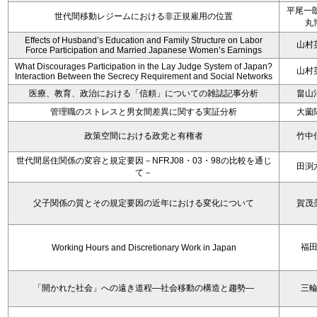
平尾一朗
世代間移動レジームにおける非正規雇用の位置
丸
Effects of Husband’s Education and Family Structure on Labor
山村
Force Participation and Married Japanese Women’s Earnings
What Discourages Participation in the Lay Judge System of Japan?
山村
Interaction Between the Secrecy Requirement and Social Networks
医療、教育、政治における「信頼」についての雑誌記事分析
畠山
管理職のストレスと男女間差異に関する実証分析
大薗
政策空間における政党と有権者
竹中
世代間居住関係の変容と規定要因－NFRJ08・03・98の比較を通じ
田渕
て－
父子関係の質とその規定要因の近年における変化について
賀茂
福
Working Hours and Discretionary Work in Japan
「開かれた社会」への遠き道程―社会移動の構造と趨勢―
三