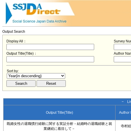
Output Search
Display All：
Survey N
Output Title(Title)：
Author N
Sort by:
− Lis
Output Title(Title)
Author
既婚女性の退職慣行経験に関する実証分析－結婚時の退職経験と就
寺村
業継続に着目して－