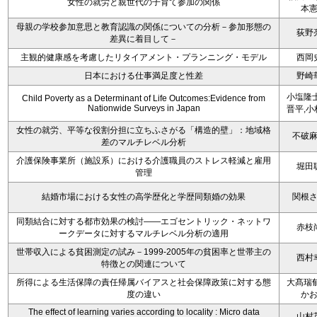
女性の就労と親世代の子育て参加の関係
本
母親の学校参加意思と教育認識の関係についての分析－参加形態の
荻野
差異に着目して－
主観的健康感を考慮したリタイアメント・プランニング・モデル
西岡
日本における仕事満足度と性差
野崎
小塩隆士
Child Poverty as a Determinant of Life Outcomes:Evidence from
Nationwide Surveys in Japan
晋平,小
女性の就労、平等な役割分担に立ちふさがる「構造的壁」：地域格
不破
差のマルチレベル分析
介護保険事業所（施設系）における介護職員のストレス軽減と雇用
堀田
管理
結婚市場における女性の高学歴化と学歴同類婚の効果
関根
同類結合に対する都市効果の検討――エゴセントリック・ネットワ
赤枝
ークデータに対するマルチレベル分析の適用
世帯収入による貧困測定の試み－1999-2005年の貧困率と世帯主の
西村
特徴との関連について
所得による生活保障の責任帰属バイアスと社会保障政策に対する態
大髙瑞郁
度の違い
か
The effect of learning varies according to locality : Micro data
山村