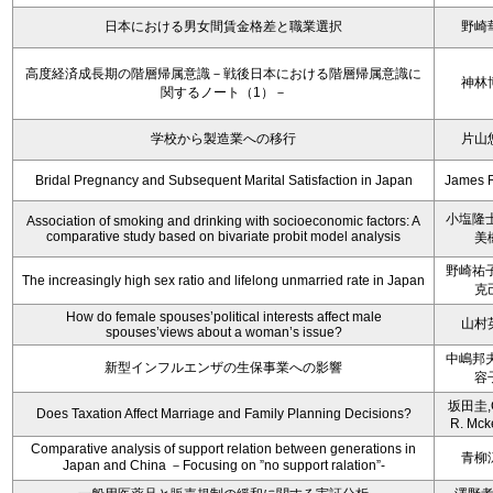
日本における男女間賃金格差と職業選択
野崎
高度経済成長期の階層帰属意識－戦後日本における階層帰属意識に
神林
関するノート（1）－
学校から製造業への移行
片山
Bridal Pregnancy and Subsequent Marital Satisfaction in Japan
James 
小塩隆士
Association of smoking and drinking with socioeconomic factors: A
comparative study based on bivariate probit model analysis
美
野崎祐子
The increasingly high sex ratio and lifelong unmarried rate in Japan
克
How do female spouses’political interests affect male
山村
spouses’views about a woman’s issue?
中嶋邦夫
新型インフルエンザの生保事業への影響
容
坂田圭,C
Does Taxation Affect Marriage and Family Planning Decisions?
R. Mck
Comparative analysis of support relation between generations in
青柳
Japan and China －Focusing on ”no support ralation”-