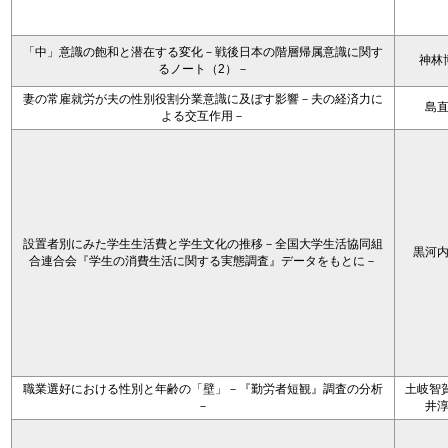
「中」意識の飽和と潜在する変化－戦後日本の階層帰属意識に関す
神林
るノート（2）－
妻の常雇就労が夫の性別役割分業意識に及ぼす影響－夫の経済力に
島
よる交互作用－
設置者別にみた学生生活費と学生文化の推移－全国大学生活協同組
黒河
合連合会『学生の消費生活に関する実態調査』データをもとに－
職業選好における性別と年齢の「壁」－『勤労者短観』調査の分析
土岐智賀
－
井