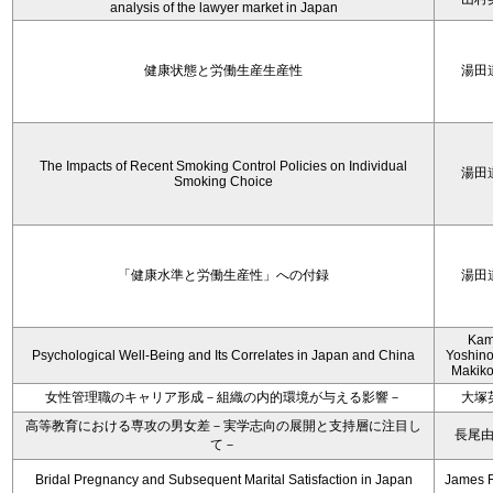
analysis of the lawyer market in Japan
健康状態と労働生産生産性
湯田
The Impacts of Recent Smoking Control Policies on Individual
湯田
Smoking Choice
「健康水準と労働生産性」への付録
湯田
Kam
Psychological Well-Being and Its Correlates in Japan and China
Yoshino
Makiko
女性管理職のキャリア形成－組織の内的環境が与える影響－
大塚
高等教育における専攻の男女差－実学志向の展開と支持層に注目し
長尾
て－
Bridal Pregnancy and Subsequent Marital Satisfaction in Japan
James 