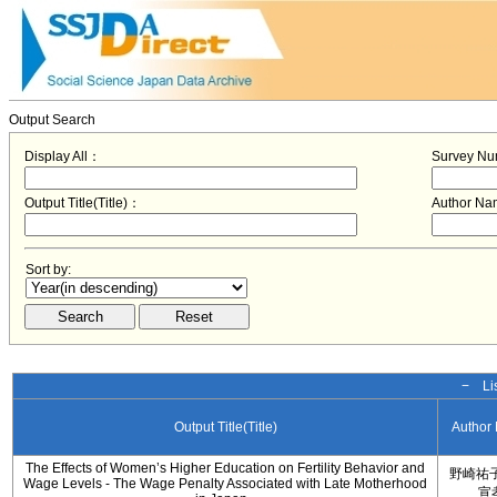
Output Search
Display All：
Survey N
Output Title(Title)：
Author N
Sort by:
− Lis
Output Title(Title)
Author
The Effects of Women’s Higher Education on Fertility Behavior and
野崎祐子
Wage Levels - The Wage Penalty Associated with Late Motherhood
宣