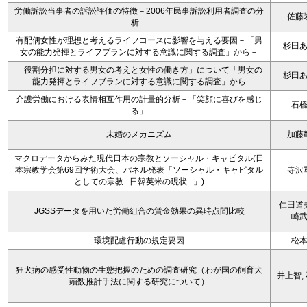
労働訴訟当事者の訴訟評価の特徴－2006年民事訴訟利用者調査の分
佐藤
析－
有配偶女性が理想と考えるライフコースに影響を与える要因－「男
杉田
女の能力発揮とライフプランに対する意識に関する調査」から－
「役割分担に対する男女の考えと女性の働き方」について「男女の
杉田
能力発揮とライフブランに対する意識に関する調査」から
介護労働における表情相互作用の計量的分析－「笑顔に喜びを感じ
石
る」
未婚のメカニズム
加藤
マクロデータからみた現代日本の宗教とソーシャル・キャピタル(日
本宗教学会第69回学術大会、パネル発表「ソーシャル・キャピタル
寺沢
としての宗教─日韓英米の現状─」)
仁田道
JGSSデータを用いた労働組合の賃金効果の異時点間比較
崎
環境配慮行動の規定要因
松
狂犬病の感受性動物の生態把握のための調査研究（わが国の飼育犬
井上智,
頭数推計手法に関する研究について）