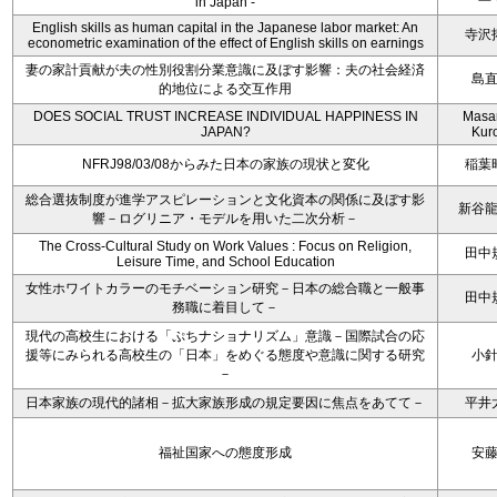
in Japan -
English skills as human capital in the Japanese labor market: An
寺沢
econometric examination of the effect of English skills on earnings
妻の家計貢献が夫の性別役割分業意識に及ぼす影響：夫の社会経済
島
的地位による交互作用
DOES SOCIAL TRUST INCREASE INDIVIDUAL HAPPINESS IN
Masa
JAPAN?
Kur
NFRJ98/03/08からみた日本の家族の現状と変化
稲葉
総合選抜制度が進学アスピレーションと文化資本の関係に及ぼす影
新谷
響－ログリニア・モデルを用いた二次分析－
The Cross-Cultural Study on Work Values : Focus on Religion,
田中
Leisure Time, and School Education
女性ホワイトカラーのモチベーション研究－日本の総合職と一般事
田中
務職に着目して－
現代の高校生における「ぷちナショナリズム」意識－国際試合の応
援等にみられる高校生の「日本」をめぐる態度や意識に関する研究
小
－
日本家族の現代的諸相－拡大家族形成の規定要因に焦点をあてて－
平井
福祉国家への態度形成
安