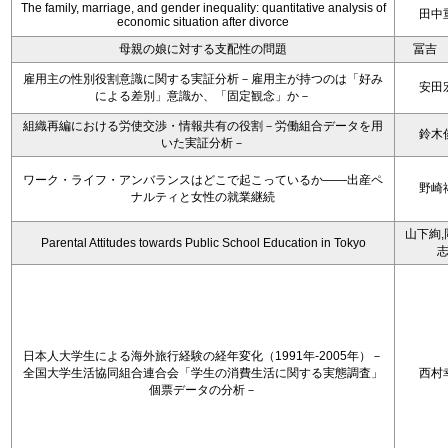
The family, marriage, and gender inequality: quantitative analysis of
田中
economic situation after divorce
母親の娘に対する支配性の問題
冨吉
雇用主の性別役割意識に関する実証分析－雇用主が持つのは「好み
安田
による差別」意識か、「固定観念」か－
組織再編における労使交渉・情報共有の役割－労働組合データを用
鈴木
いた実証分析－
ワーク・ライフ・アンバランスはどこで起こっているか――出産ペ
野崎
ナルティと女性の就業継続
山下絢,
Parental Attitudes towards Public School Education in Tokyo
日本人大学生による海外旅行経験の経年変化（1991年-2005年）－
全国大学生活協同組合連合会「学生の消費生活に関する実態調査」
西村
個票データの分析－