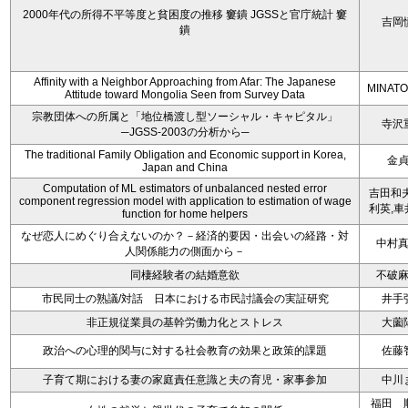
2000年代の所得不平等度と貧困度の推移 窶鐀 JGSSと官庁統計 窶
吉岡
鐀
Affinity with a Neighbor Approaching from Afar: The Japanese
MINATO
Attitude toward Mongolia Seen from Survey Data
宗教団体への所属と「地位橋渡し型ソーシャル・キャピタル」
寺沢
─JGSS-2003の分析から─
The traditional Family Obligation and Economic support in Korea,
金
Japan and China
Computation of ML estimators of unbalanced nested error
吉田和夫
component regression model with application to estimation of wage
利英,車
function for home helpers
なぜ恋人にめぐり合えないのか？－経済的要因・出会いの経路・対
中村
人関係能力の側面から－
同棲経験者の結婚意欲
不破
市民同士の熟議/対話 日本における市民討議会の実証研究
井手
非正規従業員の基幹労働力化とストレス
大薗
政治への心理的関与に対する社会教育の効果と政策的課題
佐藤
子育て期における妻の家庭責任意識と夫の育児・家事参加
中川
福田 