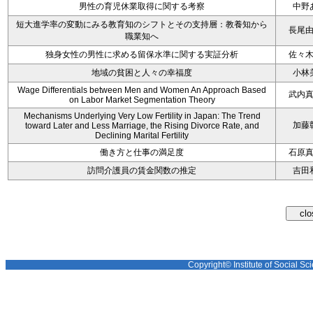
男性の育児休業取得に関する考察
中野
短大進学率の変動にみる教育知のシフトとその支持層：教養知から
長尾
職業知へ
独身女性の男性に求める留保水準に関する実証分析
佐々
地域の貧困と人々の幸福度
小林
Wage Differentials between Men and Women An Approach Based
武内
on Labor Market Segmentation Theory
Mechanisms Underlying Very Low Fertility in Japan: The Trend
加藤
toward Later and Less Marriage, the Rising Divorce Rate, and
Declining Marital Fertility
働き方と仕事の満足度
石原
訪問介護員の賃金関数の推定
吉田
Copyright© Institute of Social Sci