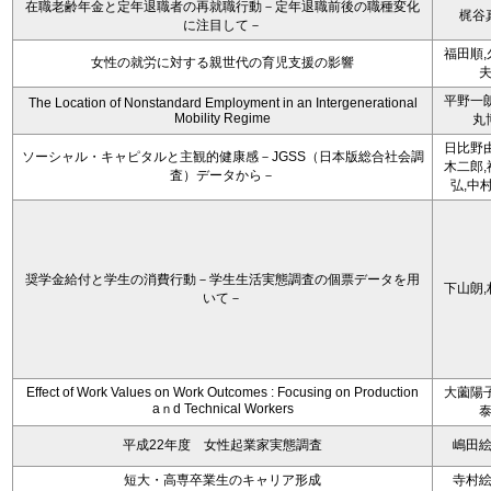
在職老齢年金と定年退職者の再就職行動－定年退職前後の職種変化
梶谷
に注目して－
福田順,
女性の就労に対する親世代の育児支援の影響
平野一朗
The Location of Nonstandard Employment in an Intergenerational
Mobility Regime
丸
日比野由
ソーシャル・キャピタルと主観的健康感－JGSS（日本版総合社会調
木二郎,
査）データから－
弘,中
奨学金給付と学生の消費行動－学生生活実態調査の個票データを用
下山朗,
いて－
Effect of Work Values on Work Outcomes : Focusing on Production
大薗陽子
aｎd Technical Workers
平成22年度 女性起業家実態調査
嶋田
短大・高専卒業生のキャリア形成
寺村