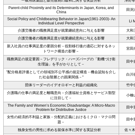
一般用医薬品と販売規制の緩和に関する実証分析
澤野
Parent-child Proximity and its Determinants in Japan, Korea, and
田渕
China
Social Policy and Childbearing Behavior in Japan(1961-2003)- An
Li 
Individual Level Perspective
介護労働者の職務満足度が就業継続意向に与える影響
大和
介護労働者の職務満足度が就業継続意向に与える影響
大和
新入社員の仕事満足度の要因分析－役割移行後の適応に対するネッ
宮田
トワーク構造の影響－
職務満足の規定要因－フレデリック・ハーズバーグの「動機づけ衛
田中
生理論」を手がかりとして－
"配分格差評価としての領域別不公平感の規定構造－機会認知を介し
白川
た社会階層との因果関係－"
団体リーダーのイデオロギーと利益の組織化
竹中
介護職の仕事の満足度と離職意向－介護福祉士資格とサービス類型
小檜
に注目して－
The Family and Women’s Economic Disadvantage: A Micro-Macro
田中
Problem for Distributive Justice
女性の経済的不利益と家族－分配的正義におけるミクロ・マクロ問
田中
題－
独身女性の男性に求める留保水準に関する実証分析
佐々