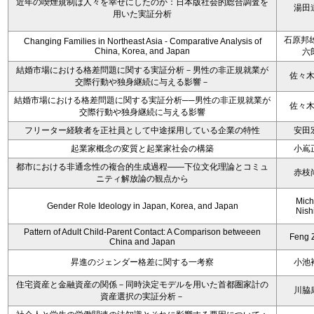
近年の喫煙規制は人々を幸せにしたのか：日本版社会的総合調査を
湯田
用いた実証分析
石原邦雄
Changing Families in Northeast Asia - Comparative Analysis of
China, Korea, and Japan
六
結婚市場における格差問題に関する実証分析－男性の非正規就業が
佐々
交際行動や独身継続に与える影響－
結婚市場における格差問題に関する実証分析──男性の非正規就業が
佐々
交際行動や独身継続に与える影響
フリーター経験者を正社員として中途採用している企業の特性
安田
起業家概念の変質と起業家社会の構築
小嶌
都市における非通念性の複合的生成過程――下位文化理論とコミュ
赤枝
ニティ解放論の観点から
Mich
Gender Role Ideology in Japan, Korea, and Japan
Nish
Pattern of Adult Child-Parent Contact: A Comparison betweeen
Feng 
China and Japan
昇進のジェンダー格差に関する一考察
小池
住宅資産と金融資産の関係－同時決定モデルを用いた首都圏家計の
川脇
資産選択の実証分析－