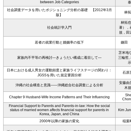
between Job Categories
社会調査データを用いたポジショニング分析の基礎 【2012年3月
林
版】
林拓
社会統計学入門
著），
規，田
若者の就業行動と婚姻率の低下
鎌田
苫米地な
家族内不平等の再検討―きょうだい構成に着目して―
三輪哲,
日本における成人男女の運動頻度と家族ライフステージの関わり：
石原
JGSSを用いた規定要因分析
安藤由
沖縄の社会構造と意識――沖縄総合社会調査による分析
木
Sh
Chapter 9 Husband-Wife Income Patterns and Their Influencing
Chon
Financial Support to Parents and Parents-in-law: How the social
status of married women affects financial support for parents in
Kim Ju
Korea, Japan, and China
2000年以降の家族の変化
稲葉