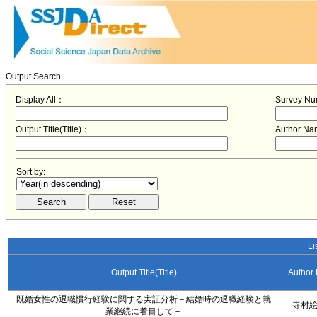
Output Search
Display All：
Survey N
Output Title(Title)：
Author N
Sort by:
− Lis
Output Title(Title)
Author
既婚女性の退職慣行経験に関する実証分析－結婚時の退職経験と就
寺村
業継続に着目して－