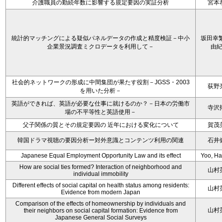
介護職員の勤続年数に影響する規定要因の実証分析
宮本
統計的マッチングによる疑似パネルデータの作成と精度検証－中小
坂田幸繁
企業景況調査ミクロデータを利用して－
由
社会的ネットワークの形成に中間集団が果たす役割－JGSS・2003
荻野
を用いた分析－
英語ができれば、英語が必要な仕事に就けるのか？－日本の労働市
寺沢
場の不平等性と英語使用－
父子関係の質とその規定要因の 近年における変化について
賀茂
韓国ドラマ視聴の要因分析ー対外意識とコンテンツ利用の関連
石井
Japanese Equal Employment Opportunity Law and its effect
Yoo, H
How are social ties formed? Interaction of neighborhood and
山村
individual immobility
Different effects of social capital on health status among residents:
山村
Evidence from modern Japan
Comparison of the effects of homeownership by individuals and
山村
their neighbors on social capital formation: Evidence from
Japanese General Social Surveys