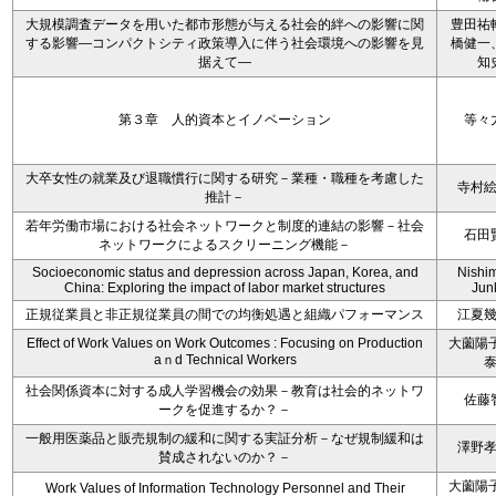
大規模調査データを用いた都市形態が与える社会的絆への影響に関
豊田祐
する影響―コンパクトシティ政策導入に伴う社会環境への影響を見
橋健一
据えて―
知
第３章 人的資本とイノベーション
等々
大卒女性の就業及び退職慣行に関する研究－業種・職種を考慮した
寺村
推計－
若年労働市場における社会ネットワークと制度的連結の影響－社会
石田
ネットワークによるスクリーニング機能－
Socioeconomic status and depression across Japan, Korea, and
Nishi
China: Exploring the impact of labor market structures
Jun
正規従業員と非正規従業員の間での均衡処遇と組織パフォーマンス
江夏
Effect of Work Values on Work Outcomes : Focusing on Production
大薗陽子
aｎd Technical Workers
社会関係資本に対する成人学習機会の効果－教育は社会的ネットワ
佐藤
ークを促進するか？－
一般用医薬品と販売規制の緩和に関する実証分析－なぜ規制緩和は
澤野
賛成されないのか？－
大薗陽子
Work Values of Information Technology Personnel and Their