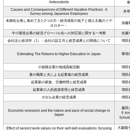
Antecedents
Causes and Consequences of Different Vacation Practices : A
井
Survey among Japanese Employees
未婚化を推し進めてきた2つの力－経済成長の低下と個人主義のイデ
加藤
オロギー－
中小製造企業の経済グローバル化への対応策に関する一考察
佐藤
会社法と経済学（1）：会社の設立月と経営成果との関係について
増田
菊地
Estimating The Returns to Higher Education in Japan
小規模企業の地域貢献活動
増田
妻の職業と夫による起業後の経営成果
増田
起業家の家族、労働時間と経営成果
増田
起業家の人的資源管理と経営成果
増田
ガゼル企業の経営成果
増田
藤田
Economic recession and the nature and pace of social change in
子,Kri
Japan
Schult
大薗陽子
Effect of seniors’work values on their self-skill evaluations: focusing