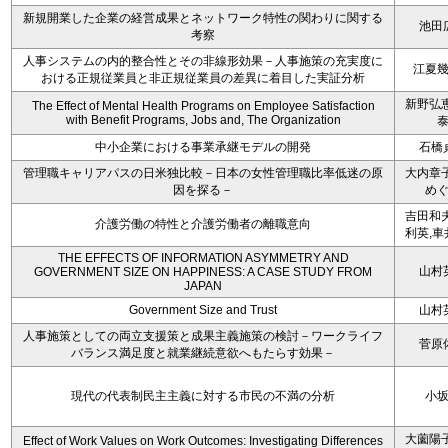
新規開業した企業の経営成果とネットワーク特性の関わりに関する
池田
考察
人事システムの内的整合性とその非線形効果－人事施策の充実度に
江夏
おける正規従業員と非正規従業員の差異に着目した実証分析
新野弘恵
The Effect of Mental Health Programs on Employee Satisfaction
with Benefit Programs, Jobs and, The Organization
中小企業における事業承継モデルの開発
石橋
管理職キャリアパスの日米独比較－日本の女性管理職比率低迷の原
大内章子
因を探る－
め
吉田和夫
介護労働の特性と介護労働者の離職意向
利英,車
THE EFFECTS OF INFORMATION ASYMMETRY AND
山村
GOVERNMENT SIZE ON HAPPINESS: A CASE STUDY FROM
JAPAN
Government Size and Trust
山村
人事施策としての両立支援策と成果主義施策の検討－ワークライフ
菅原
バランス満足度と就業継続意欲へもたらす効果－
現代の代表制民主主義に対する市民の不満の分析
小
大薗陽子
Effect of Work Values on Work Outcomes: Investigating Differences