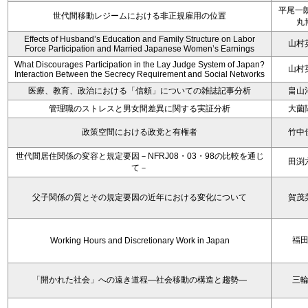
平尾一朗
世代間移動レジームにおける非正規雇用の位置
丸
Effects of Husband’s Education and Family Structure on Labor
山村
Force Participation and Married Japanese Women’s Earnings
What Discourages Participation in the Lay Judge System of Japan?
山村
Interaction Between the Secrecy Requirement and Social Networks
医療、教育、政治における「信頼」についての雑誌記事分析
畠山
管理職のストレスと男女間差異に関する実証分析
大薗
政策空間における政党と有権者
竹中
世代間居住関係の変容と規定要因－NFRJ08・03・98の比較を通じ
田渕
て－
父子関係の質とその規定要因の近年における変化について
賀茂
福
Working Hours and Discretionary Work in Japan
「開かれた社会」への遠き道程―社会移動の構造と趨勢―
三