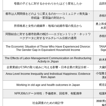
母親の子どもに対するかかわりかたはどう変化したか
品田
都市は人間関係をどのように変えるのか――コミュニティ喪失論・
赤枝
存続論・変容論の対比から
勇上和史
所得格差と女性の婚姻率：地域の結婚市場の視点から
木
同類結合に対する都市効果の検討――エゴセントリック・ネットワ
赤枝
ークデータに対するマルチレベル分析の適用
The Economic Situation of Those Who Have Experienced Divorce:
TAN
The Gender Gap in Equivalent Household Income
Sig
The Effects of Labor-Management Communication on Restructuring
鈴木
Activity in JApan
企業業績がCSRの取り組みに与える影響－日本企業の実証分析－
大薗
小塩隆士
Area-Level Income Inequality and Individual Happiness: Evidence
from Japan
美
梶谷
Working in old age and health outcomes in Japan
NFRJ08のデータ特性：予備標本、回収率、有配偶率
稲葉
神林博
社会調査のための統計学
輪