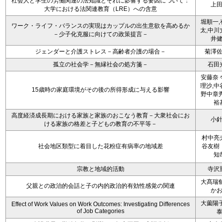
社会人と学生の労働関連の法知識とそれに影響する要因について：
上
大学における法関連教育（LRE）への含意
堀順一,
ワーク・ライフ・バランスの実現はカップルの出生意欲を高めるか
太,中川
－少子化克服に向けての政策提言－
井
ジェンダーと介護ストレス－高齢者介護の場合－
菊澤
孤立の社会学－無縁社会の処方箋－
石田
安藤奈々
理沙,中
15歳時の家庭環境がその後の所得形成に与える影響
野中章秀
裕
高度経済成長期における家族と家族のおこなう教育－大衆社会にお
小
ける家族の格差と子どもの教育の不平等－
村中亮
社会地区類型に着目した花粉症有病率の地域差
谷友樹
知
宗教と地域的活動
寺沢
大髙瑞郁
父親との政治的会話と子の内的政治的有効性感覚の関連
か
大薗陽子
Effect of Work Values on Work Outcomes: Investigating Differences
of Job Categories