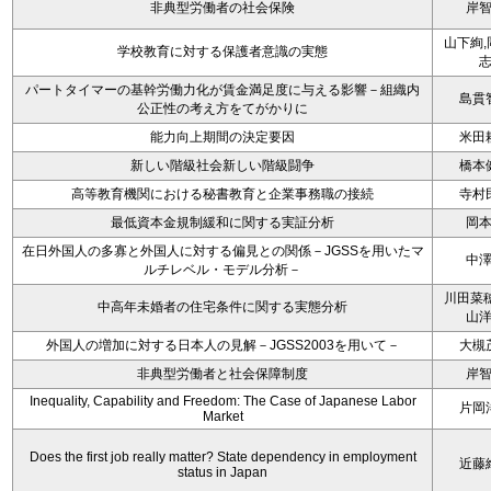
非典型労働者の社会保険
岸
山下絢,
学校教育に対する保護者意識の実態
パートタイマーの基幹労働力化が賃金満足度に与える影響－組織内
島貫
公正性の考え方をてがかりに
能力向上期間の決定要因
米田
新しい階級社会新しい階級闘争
橋本
高等教育機関における秘書教育と企業事務職の接続
寺村
最低資本金規制緩和に関する実証分析
岡
在日外国人の多寡と外国人に対する偏見との関係－JGSSを用いたマ
中
ルチレベル・モデル分析－
川田菜穂
中高年未婚者の住宅条件に関する実態分析
山
外国人の増加に対する日本人の見解－JGSS2003を用いて－
大槻
非典型労働者と社会保障制度
岸
Inequality, Capability and Freedom: The Case of Japanese Labor
片岡
Market
Does the first job really matter? State dependency in employment
近藤
status in Japan