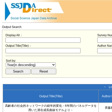
Output Search
Display All：
Survey N
Output Title(Title)：
Author N
Sort by:
− Lis
Output Title(Title)
Author
高齢者の社会的ネットワークの経年的変化－6年間のパネルデータを
斉藤
用いた潜在成長曲線モデルより－