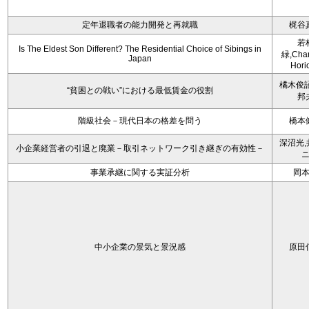
定年退職者の能力開発と再就職
梶谷
若
Is The Eldest Son Different? The Residential Choice of Sibings in
緑,Char
Japan
Hori
橘木俊詔
“貧困との戦い”における最低賃金の役割
邦
階級社会－現代日本の格差を問う
橋本
深沼光,
小企業経営者の引退と廃業－取引ネットワーク引き継ぎの有効性－
事業承継に関する実証分析
岡
中小企業の景気と景況感
原田