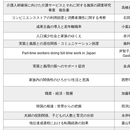
介護人材確保に向けた介護サービスとそれに対する施策の調査研究
高橋
事業 報告書
コンビニエンスストアの利用頻度と消費者属性に関する考察
石
成果主義の導入と若年離職率
小葉
人口減少社会と家族のゆくえ
赤
実親と義親との居住関係・コミュニケーション頻度
施
岸智子,
Part-time workers doing full-time work in Japan
Gas
実親と義理の親へのサポート提供
金
家族内の関係性のひろがり/生活と意識
西野
職業・経済・階層
加藤
韓国の相違：世帯からの把握
田渕
夫婦の役割関係、子どもの人数と育児の分担
永井
地位達成過程における転職経路の効果
森山