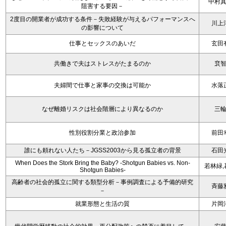
中村
阻害する要因－
2度目の開業者が成功する条件－失敗経験が与えるパフォーマンスへ
川上
の影響について
仕事とセックスのあいだ
玄田
共働きで夫はストレスがたまるのか
裵
夫婦間で仕事と家事の交換は可能か
水落
なぜ離婚リスクは社会階層により異なるのか
三
性別役割分業と政治参加
前田
誰にも頼れない人たち－JGSS2003から見る孤立者の背景
石田
When Does the Stork Bring the Baby? -Shotgun Babies vs. Non-
若林緑,
Shotgun Babies-
高齢者の社会的孤立に関する類型分析－事例調査による予備的研究
斉藤
－
就業形態と生活の質
片岡