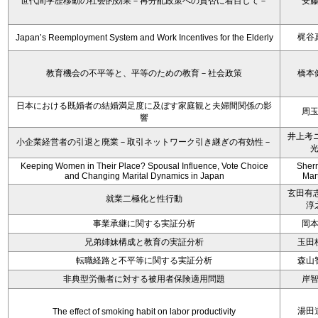
世代間学歴移動の社会的効果－再分配政策への賛否に着目して－
安
梶谷
Japan’s Reemployment System and Work Incentives for the Elderly
教育機会の不平等と、平等のための教育－社会政策
橋本
日本における既婚者の結婚満足度に及ぼす家庭観と夫婦間関係の影
周
響
井上考ニ
小企業経営者の引退と廃業－取引ネットワーク引き継ぎの有効性－
Keeping Women in Their Place? Spousal Influence, Vote Choice
Sherr
and Changing Marital Dynamics in Japan
Mar
玄田有志
就業二極化と性行動
淳
事業承継に関する実証分析
岡
兄弟姉妹構成と教育の実証分析
玉田
転職経路と不平等に関する実証分析
森山
非典型労働者に対する被用者保険適用問題
岸
湯田
The effect of smoking habit on labor productivity