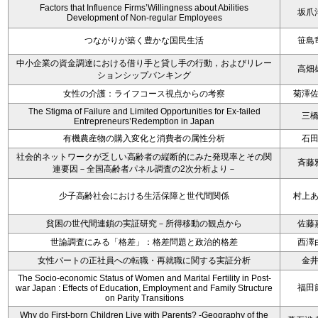
Factors that Influence Firms’Willingness about Abilities
坂爪
Development of Non-regular Employees
つながりが築く豊かな国民生活
笹島
中小企業の資金調達における借り手と貸し手の行動，およびリレー
高畑
ションシップバンキング
女性の介護：ライフコース視点からの考察
菊澤
The Stigma of Failure and Limited Opportunities for Ex-failed
三
Entrepreneurs’Redemption in Japan
有機農産物の購入変化と消費者の属性分析
石
社会的ネットワークが乏しい高齢者の縦断的にみた発現率とその関
斉藤
連要因－全国高齢者パネル調査の2次分析より－
少子高齢社会における生活保障と世代間関係
村上
貧困の世代間連鎖の実証研究－所得移動の観点から
佐藤
世論調査にみる「格差」：格差問題と政治的格差
西澤
女性パートの正社員への転職・再就職に関する実証分析
金
The Socio-economic Status of Women and Marital Fertility in Post-
福田
war Japan : Effects of Education, Employment and Family Structure
on Parity Transitions
Why do First-born Children Live with Parents? -Geography of the