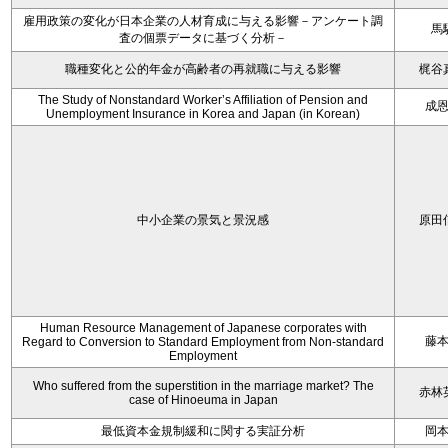
雇用政策の変化が日本企業の人材育成に与える影響－アンケート調
馬
査の個票データに基づく分析－
職種変化と公的年金が高齢者の再就職に与える影響
梶谷
The Study of Nonstandard Worker’s Affiliation of Pension and
成
Unemployment Insurance in Korea and Japan (in Korean)
中小企業の景気と景況感
原田
Human Resource Management of Japanese corporates with
藤
Regard to Conversion to Standard Employment from Non-standard
Employment
Who suffered from the superstition in the marriage market? The
赤林
case of Hinoeuma in Japan
最低資本金規制緩和に関する実証分析
岡