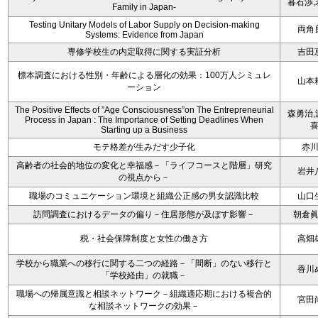
暮石渉,
Family in Japan-
Testing Unitary Models of Labor Supply on Decision-making
両角
Systems: Evidence from Japan
専修学校生の内定取得に関する実証分析
吉田
標本調査における性別・年齢による層化の効果：100万人シミュレ
山本
ーション
The Positive Effects of ”Age Consciousness”on The Entrepreneurial
森勇治,
Process in Japan : The Importance of Setting Deadlines When
Starting up a Business
モテ格差が生みだす少子化
赤
高齢者の社会的地位の変化と幸福感－「ライフコースと階層」研究
岩井
の視点から－
職場のコミュニケーション環境と組織公正感の男女認識比較
山口
訪問調査におけるデータの偏り－住居形態が及ぼす影響－
朝倉
税・社会保障制度と女性の働き方
高畑
学校から職業への移行に関する二つの経路－「間断」のない移行と
香川
「学校経由」の就職－
職場への帰属意識と相談ネットワーク－組織適応期における複合的
宮田
な相談ネットワークの効果－