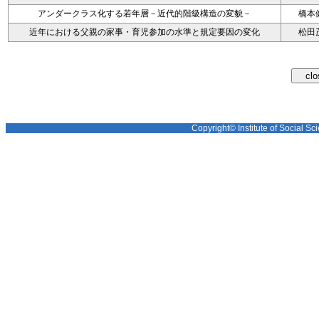
アンダークラス化する若年層－近代的階級構造の変貌－
橋本
近年における父親の家事・育児参加の水準と規定要因の変化
松田
Copyright© Institute of Social Sci