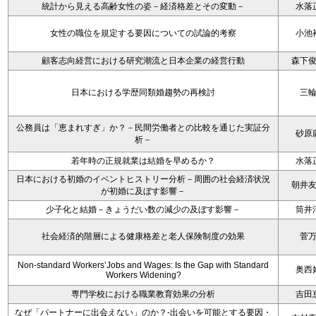
統計から見える高齢女性の姿－経済格差とその変動－
水落
女性の職位を規定する要因についての試論的考察
小池
顧客志向経営における研究潮流と日本企業の経営行動
森下
日本における学歴同類婚趨勢の再検討
三
公務員は「恵まれすぎ」か？－民間労働者との比較を通じた実証分
砂原
析－
若年時の正規就業は結婚を早めるか？
水落
日本における初婚のイベントヒストリー分析－周囲の社会経済状況
朝井
が初婚に及ぼす影響－
少子化と結婚－きょうだい数の減少の及ぼす影響－
筒井
社会経済的階層による健康格差と老人保険制度の効果
菅
Non-standard Workers’Jobs and Wages: Is the Gap with Standard
奥西
Workers Widening?
専門学校における職業教育効果の分析
吉田
なぜ「パートナーに出会えない」のか？-出会いを可能とする要因・