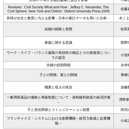
所得不平等が主観的健康に及ぼす影響
小林
Reviews : Civil Society What and How : Jeffrey C. Alexander, The
佐藤
Civil Sphere. New York and Oxford : Oxford University Press,2006
所得が出生と教育に与える影響－日本の家計データを用いた分析－
水ノ
結婚の経験と形態
松田
家族に関する意識
西野
ワーク・ライフ・バランス施策の有効性の検証とその推進策につい
小池
ての提言
夫婦の役割関係
永井
子との関係、親との関係
青柳
職業と収入の状況
加藤
一般用医薬品の価格と再販制度について－規制緩和政策の経済評価
澤野
－
子と居住関係とコミュニケーション頻度
田渕
フランチャイズ・システムにおける創業機能－経営力創成と起業機
小嶌
能－