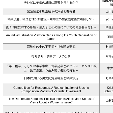
吉田恵子
テレビは子供の成績に影響を与えるか？
衆議院選挙制度改革の評価と有権者
山田
就業形態、職位と性役割意識－雇用主の性役割意識に着目して－
安田
親子同居に対する影響－成人子とその親についての同居要因分析－
崎原
An Individualization View on Gaps among the Youth Generation of
菫
Japan
流動化の中の不平等と社会階層研究
村瀬
打ち切り・切断データの分析
水落
「第二創業」としての事業承継－創業起業とのパフォーマンス比較
中
と「第二創業」を生み出す要因の分析－
日本における男女間賃金格差と職業決定
野崎
Competition for Resources: A Reexamination of Sibship
Kris
Composition Models of Parental Investment
Schult
How Do Female Spouses’ Political Intersts Affect Male Spouses’
山村
Views About a Women’s Issue?