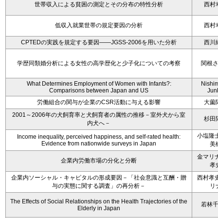
世帯収入による貧困の測定とその分布の特性分析
西村
低収入就業世帯の規定要因の分析
西村
CPTEDの実践を規定する要因――JGSS-2006を用いた分析
西川
学歴同類婚分析による女性の高学歴化と少子化についての考察
関根
What Determines Employment of Women with Infants?:
Nishi
Comparisons between Japan and US
Jun
労働組合の関与が企業のCSR活動に与える影響
大薗
2001～2006年の犬飼育率と犬飼育者の属性の推移－室外犬から室
杉田
内犬へ－
小塩隆士
Income inequality, perceived happiness, and self-rated health:
Evidence from nationwide surveys in Japan
美
金マリナ
企業内労働市場の分化と分断
孝
企業内ソーシャル・キャピタルの形成要因－「社会意識と互酬・贈
西村孝史
与の実態に関する調査」の再分析－
リ
The Effects of Social Relationships on the Health Trajectories of the
若林
Elderly in Japan