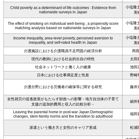
小塩隆士
Child poverty as a determinant of life outcomes : Evidence from
nationwide surveys in Japan
美
小塩隆士
The effect of smoking on individual well-being ; a propensity score
matching analysis based on nationwide surveys in Japan
美
小塩隆士
Income inequality, area-level poverty, perceived aversion to
inequality, and self-rated health in Japan
美
介護施設における介護職員不足問題の経済分析
周
現代の教師における社会的出自の特性
太田
社会ネットワークと働く人の健康
池田
日本における仕事満足度と性差
野崎
介護分野における労働者の確保等に関する研究
藤井
女性就労の促進政策がもたらす財政への影響－地方自治体の子育て
細井
支援の追加的費用と収入の比較分析－
Leaving the parental home in post-war Japan:Demographic
福田
changes, stem-family norms and the transition to adulthood
派遣という働き方と女性のキャリア形成
松浦