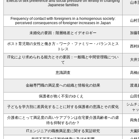
Effects of sex preference and social pressure on fertility in changing
山本
Japanese families
Frequency of contact with foreigners in a homogenous society:
山村
perceived consequences of foreigner increases in Japan
未婚化の要因：階層格差とイデオロギー
加藤
ポスト育児期の女性と働き方－ワーク・ファミリー・バランスとス
西村
トレス
IT化により求められる能力とその要因：一般職と中間管理職につい
大井
て
意識調査
高橋
金融専門職の満足度への組織と情報化の効果
渡邊
保護者が抱く不安のゆくえ
山田
シムチ
子どもを学力別に差異化することに対する保護者の意識とその変化
ャ
介護者にとって満足度の高いケアプランは在宅要介護高齢者への虐
両角
待を抑制するのか？
ITエンジニアの職務満足度に関する実証研究
大薗