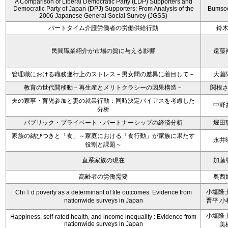
A Comparison of Liberal Democratic Party (LDP) Supporters and
Democratic Party of Japan (DPJ) Supporters: From Analysis of the
Bumso
2006 Japanese General Social Survey (JGSS)
パートタイム介護労働者の労働供給行動
鈴
民間職業紹介が市場の質に与える影響
遠藤
管理職における職務遂行上のストレス－男女間の差異に着目して－
大薗
教育の世代間移動－再生産とメリトクラシーの因果構造－
関根
夫の家事・育児参加と妻の就業行動：同時決定バイアスを考慮した
中野
分析
パブリック・プライベート・パートナーシップの経済分析
堀田
家族の結びつきと「食」～家庭における「食行動」が家族に果たす
永井
役割と課題～
直系家族の現在
加藤
高齢者の労働需要
奥西
小塩隆士
Chiｌd poverty as a determinant of life outcomes: Evidence from
nationwide surveys in Japan
晋平,小
小塩隆士
Happiness, self-rated health, and income inequality : Evidence from
nationwide surveys in Japan
美