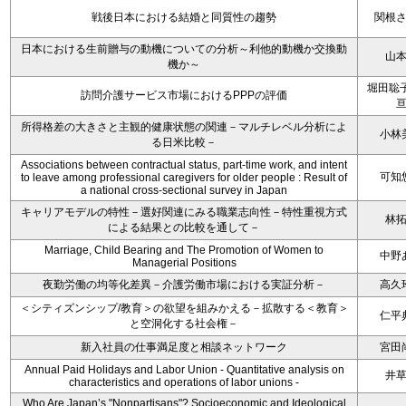
戦後日本における結婚と同質性の趨勢
関根
日本における生前贈与の動機についての分析～利他的動機か交換動
山
機か～
堀田聡子
訪問介護サービス市場におけるPPPの評価
所得格差の大きさと主観的健康状態の関連－マルチレベル分析によ
小林
る日米比較－
Associations between contractual status, part-time work, and intent
可知
to leave among professional caregivers for older people : Result of
a national cross-sectional survey in Japan
キャリアモデルの特性－選好関連にみる職業志向性－特性重視方式
林
による結果との比較を通して－
Marriage, Child Bearing and The Promotion of Women to
中野
Managerial Positions
夜勤労働の均等化差異－介護労働市場における実証分析－
高久
＜シティズンシップ/教育＞の欲望を組みかえる－拡散する＜教育＞
仁平
と空洞化する社会権－
新入社員の仕事満足度と相談ネットワーク
宮田
Annual Paid Holidays and Labor Union - Quantitative analysis on
井
characteristics and operations of labor unions -
Who Are Japan’s "Nonpartisans"? Socioeconomic and Ideological