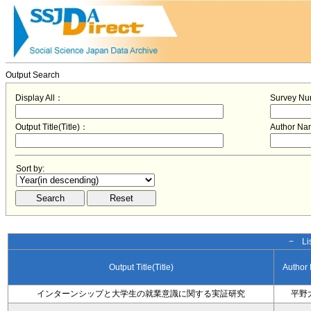
Output Search
Display All：
Survey N
Output Title(Title)：
Author N
Sort by:
− Lis
Output Title(Title)
Author
インターンシップと大学生の就業意識に関する実証研究
平野