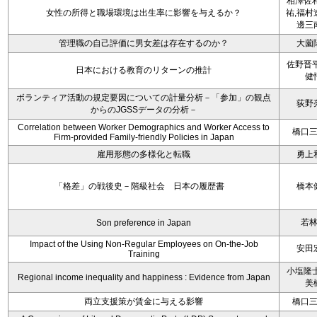
相澤佐和
女性の所得と職場環境は出生率に影響を与えるか？
祐,福村
邊三
管理職の自己評価に男女差は存在するのか？
大薗
佐野晋平
日本における教育のリターンの推計
健
ボランティア活動の規定要因についての計量分析－「参加」の観点
荻野
からのJGSSデータの分析－
Correlation between Worker Demographics and Worker Access to
橋口
Firm-provided Family-friendly Policies in Japan
雇用形態の多様化と転職
勇上
「格差」の戦後史－階級社会 日本の履歴書
橋本
若
Son preference in Japan
Impact of the Using Non-Regular Employees on On-the-Job
安田
Training
小塩隆士
Regional income inequality and happiness : Evidence from Japan
美
両立支援策が賃金に与える影響
橋口