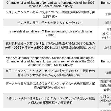
Characteristics of Japan’s Nonpartisans from Analysis of the 2006
Bumso
Japanese General Social Survey
システムエンジニアの自己投資について－理論的枠組みの整理と実
加
証的研究－
学力格差の是正 子どもが夢をもてる社会づくり
山田
若
Is the eldest son different? The residential choice of siblings in
緑,Cha
Japan
Yuji Ho
裁判員制度導入以前における日本の死刑制度の賛否に関する世論の
分析－JGSS累積データ2000-2001における死刑反対の根拠について
山本
－
Who Are Japan's "Nonpartisans"? Socioeconomic and Ideological
Characteristics of Japan's Nonpartisans from Analysis of the 2006
Bumso
Japanese General Social Survey
有子・デュアル・キャリア・カップルの実態とその条件－親世代の
福
育児支援が女性の就業に与える影響の実証分析－
藤野翔平
データから見た理想の結婚のタイミング：子どもへの教育投資と家
目尚,増
庭内資源配分の観点から
森愛
小野なつ
「持つ」べきか「借りる」べきか？カーシェアリングの普及可能性
村遥佑,
と個人の自家用車指向の実証分析