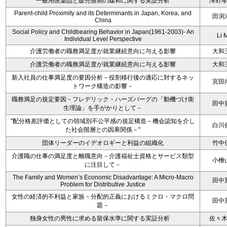
一般用医薬品と販売規制の緩和に関する実証分析
澤野
Parent-child Proximity and its Determinants in Japan, Korea, and
田渕
China
Social Policy and Childbearing Behavior in Japan(1961-2003)- An
Li 
Individual Level Perspective
介護労働者の職務満足度が就業継続意向に与える影響
大和
介護労働者の職務満足度が就業継続意向に与える影響
大和
新入社員の仕事満足度の要因分析－役割移行後の適応に対するネッ
宮田
トワーク構造の影響－
職務満足の規定要因－フレデリック・ハーズバーグの「動機づけ衛
田中
生理論」を手がかりとして－
"配分格差評価としての領域別不公平感の規定構造－機会認知を介し
白川
た社会階層との因果関係－"
団体リーダーのイデオロギーと利益の組織化
竹中
介護職の仕事の満足度と離職意向－介護福祉士資格とサービス類型
小檜
に注目して－
The Family and Women’s Economic Disadvantage: A Micro-Macro
田中
Problem for Distributive Justice
女性の経済的不利益と家族－分配的正義におけるミクロ・マクロ問
田中
題－
独身女性の男性に求める留保水準に関する実証分析
佐々