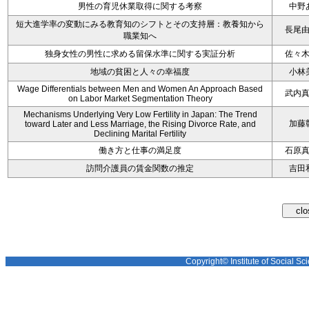
男性の育児休業取得に関する考察
中野
短大進学率の変動にみる教育知のシフトとその支持層：教養知から
長尾
職業知へ
独身女性の男性に求める留保水準に関する実証分析
佐々
地域の貧困と人々の幸福度
小林
Wage Differentials between Men and Women An Approach Based
武内
on Labor Market Segmentation Theory
Mechanisms Underlying Very Low Fertility in Japan: The Trend
加藤
toward Later and Less Marriage, the Rising Divorce Rate, and
Declining Marital Fertility
働き方と仕事の満足度
石原
訪問介護員の賃金関数の推定
吉田
Copyright© Institute of Social Sci