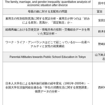
The family, marriage, and gender inequality: quantitative analysis of
田中
economic situation after divorce
母親の娘に対する支配性の問題
冨吉
雇用主の性別役割意識に関する実証分析－雇用主が持つのは「好み
安田
による差別」意識か、「固定観念」か－
組織再編における労使交渉・情報共有の役割－労働組合データを用
鈴木
いた実証分析－
ワーク・ライフ・アンバランスはどこで起こっているか――出産ペ
野崎
ナルティと女性の就業継続
山下絢,
Parental Attitudes towards Public School Education in Tokyo
日本人大学生による海外旅行経験の経年変化（1991年-2005年）－
全国大学生活協同組合連合会「学生の消費生活に関する実態調査」
西村
個票データの分析－