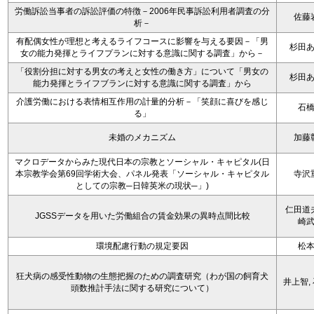
労働訴訟当事者の訴訟評価の特徴－2006年民事訴訟利用者調査の分
佐藤
析－
有配偶女性が理想と考えるライフコースに影響を与える要因－「男
杉田
女の能力発揮とライフプランに対する意識に関する調査」から－
「役割分担に対する男女の考えと女性の働き方」について「男女の
杉田
能力発揮とライフブランに対する意識に関する調査」から
介護労働における表情相互作用の計量的分析－「笑顔に喜びを感じ
石
る」
未婚のメカニズム
加藤
マクロデータからみた現代日本の宗教とソーシャル・キャピタル(日
本宗教学会第69回学術大会、パネル発表「ソーシャル・キャピタル
寺沢
としての宗教─日韓英米の現状─」)
仁田道
JGSSデータを用いた労働組合の賃金効果の異時点間比較
崎
環境配慮行動の規定要因
松
狂犬病の感受性動物の生態把握のための調査研究（わが国の飼育犬
井上智,
頭数推計手法に関する研究について）