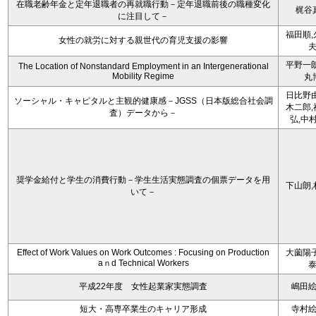
在職老齢年金と定年退職者の再就職行動－定年退職前後の職種変化
梶谷
に注目して－
福田順,
女性の就労に対する親世代の育児支援の影響
平野一朗
The Location of Nonstandard Employment in an Intergenerational
Mobility Regime
丸
日比野由
ソーシャル・キャピタルと主観的健康感－JGSS（日本版総合社会調
木二郎,
査）データから－
弘,中
奨学金給付と学生の消費行動－学生生活実態調査の個票データを用
下山朗,
いて－
Effect of Work Values on Work Outcomes : Focusing on Production
大薗陽子
aｎd Technical Workers
平成22年度 女性起業家実態調査
嶋田
短大・高専卒業生のキャリア形成
寺村