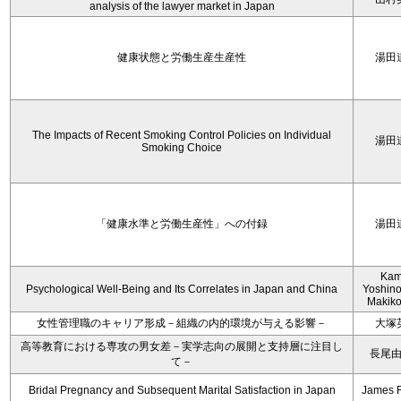
analysis of the lawyer market in Japan
健康状態と労働生産生産性
湯田
The Impacts of Recent Smoking Control Policies on Individual
湯田
Smoking Choice
「健康水準と労働生産性」への付録
湯田
Kam
Psychological Well-Being and Its Correlates in Japan and China
Yoshino
Makiko
女性管理職のキャリア形成－組織の内的環境が与える影響－
大塚
高等教育における専攻の男女差－実学志向の展開と支持層に注目し
長尾
て－
Bridal Pregnancy and Subsequent Marital Satisfaction in Japan
James 