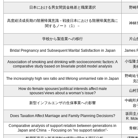
日本における男女間賃金格差と職業選択
野崎
高度経済成長期の階層帰属意識－戦後日本における階層帰属意識に
神林
関するノート（1）－
学校から製造業への移行
片山
Bridal Pregnancy and Subsequent Marital Satisfaction in Japan
James 
小塩隆士
Association of smoking and drinking with socioeconomic factors: A
comparative study based on bivariate probit model analysis
美
野崎祐子
The increasingly high sex ratio and lifelong unmarried rate in Japan
克
How do female spouses’political interests affect male
山村
spouses’views about a woman’s issue?
中嶋邦夫
新型インフルエンザの生保事業への影響
容
坂田圭,C
Does Taxation Affect Marriage and Family Planning Decisions?
R. Mck
Comparative analysis of support relation between generations in
青柳
Japan and China －Focusing on ”no support ralation”-