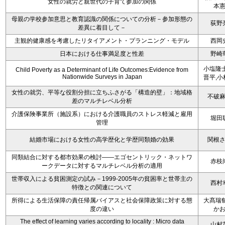
女性の就労と親世代の子育て参加の関係
本
母親の学校参加意思と教育認識の関係についての分析－参加形態の
荻野
差異に着目して－
主観的健康感を考慮したリタイアメント・プランニング・モデル
西岡
日本における仕事満足度と性差
野崎
小塩隆士
Child Poverty as a Determinant of Life Outcomes:Evidence from
Nationwide Surveys in Japan
晋平,小
女性の就労、平等な役割分担に立ちふさがる「構造的壁」：地域格
不破
差のマルチレベル分析
介護保険事業所（施設系）における介護職員のストレス軽減と雇用
堀田
管理
結婚市場における女性の高学歴化と学歴同類婚の効果
関根
同類結合に対する都市効果の検討――エゴセントリック・ネットワ
赤枝
ークデータに対するマルチレベル分析の適用
世帯収入による貧困測定の試み－1999-2005年の貧困率と世帯主の
西村
特徴との関連について
所得による生活保障の責任帰属バイアスと社会保障政策に対する態
大髙瑞郁
度の違い
か
The effect of learning varies according to locality : Micro data
山村