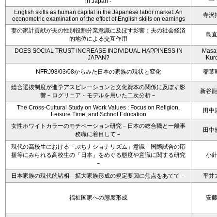
in Japan -
English skills as human capital in the Japanese labor market: An
寺沢
econometric examination of the effect of English skills on earnings
妻の家計貢献が夫の性別役割分業意識に及ぼす影響：夫の社会経済
島
的地位による交互作用
DOES SOCIAL TRUST INCREASE INDIVIDUAL HAPPINESS IN
Masa
JAPAN?
Kur
NFRJ98/03/08からみた日本の家族の現状と変化
稲葉
総合選抜制度が進学アスピレーションと文化資本の関係に及ぼす影
新谷
響－ログリニア・モデルを用いた二次分析－
The Cross-Cultural Study on Work Values : Focus on Religion,
田中
Leisure Time, and School Education
女性ホワイトカラーのモチベーション研究－日本の総合職と一般事
田中
務職に着目して－
現代の高校生における「ぷちナショナリズム」意識－国際試合の応
援等にみられる高校生の「日本」をめぐる態度や意識に関する研究
小
－
日本家族の現代的諸相－拡大家族形成の規定要因に焦点をあてて－
平井
福祉国家への態度形成
安