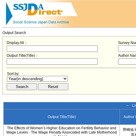
Output Search
Display All：
Survey N
Output Title(Title)：
Author N
Sort by:
− Lis
Output Title(Title)
Author
The Effects of Women’s Higher Education on Fertility Behavior and
野崎祐子
Wage Levels - The Wage Penalty Associated with Late Motherhood
宣