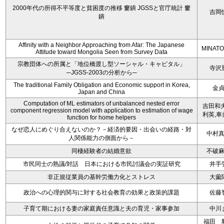
2000年代の所得不平等度と貧困度の推移 窶鐀 JGSSと官庁統計 窶
吉岡
鐀
Affinity with a Neighbor Approaching from Afar: The Japanese
MINATO
Attitude toward Mongolia Seen from Survey Data
宗教団体への所属と「地位橋渡し型ソーシャル・キャピタル」
寺沢
─JGSS-2003の分析から─
The traditional Family Obligation and Economic support in Korea,
金
Japan and China
Computation of ML estimators of unbalanced nested error
吉田和夫
component regression model with application to estimation of wage
利英,車
function for home helpers
なぜ恋人にめぐり合えないのか？－経済的要因・出会いの経路・対
中村
人関係能力の側面から－
同棲経験者の結婚意欲
不破
市民同士の熟議/対話 日本における市民討議会の実証研究
井手
非正規従業員の基幹労働力化とストレス
大薗
政治への心理的関与に対する社会教育の効果と政策的課題
佐藤
子育て期における妻の家庭責任意識と夫の育児・家事参加
中川
福田 