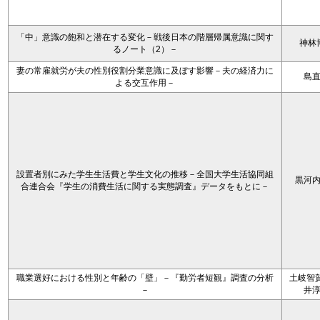
「中」意識の飽和と潜在する変化－戦後日本の階層帰属意識に関す
神林
るノート（2）－
妻の常雇就労が夫の性別役割分業意識に及ぼす影響－夫の経済力に
島
よる交互作用－
設置者別にみた学生生活費と学生文化の推移－全国大学生活協同組
黒河
合連合会『学生の消費生活に関する実態調査』データをもとに－
職業選好における性別と年齢の「壁」－『勤労者短観』調査の分析
土岐智賀
－
井