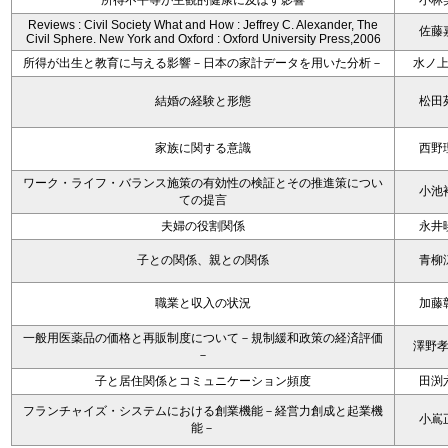
所得不平等が主観的健康に及ぼす影響
小林
Reviews : Civil Society What and How : Jeffrey C. Alexander, The
佐藤
Civil Sphere. New York and Oxford : Oxford University Press,2006
所得が出生と教育に与える影響－日本の家計データを用いた分析－
水ノ
結婚の経験と形態
松田
家族に関する意識
西野
ワーク・ライフ・バランス施策の有効性の検証とその推進策につい
小池
ての提言
夫婦の役割関係
永井
子との関係、親との関係
青柳
職業と収入の状況
加藤
一般用医薬品の価格と再販制度について－規制緩和政策の経済評価
澤野
－
子と居住関係とコミュニケーション頻度
田渕
フランチャイズ・システムにおける創業機能－経営力創成と起業機
小嶌
能－