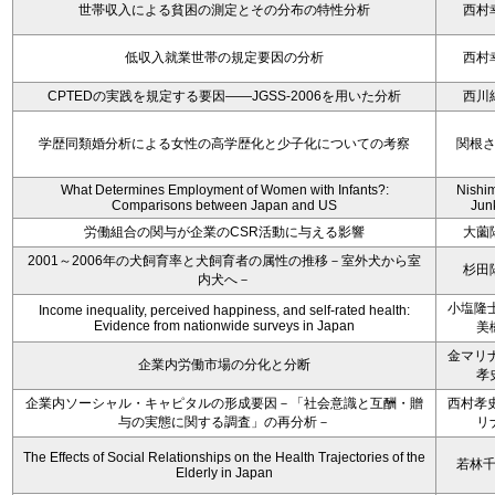
世帯収入による貧困の測定とその分布の特性分析
西村
低収入就業世帯の規定要因の分析
西村
CPTEDの実践を規定する要因――JGSS-2006を用いた分析
西川
学歴同類婚分析による女性の高学歴化と少子化についての考察
関根
What Determines Employment of Women with Infants?:
Nishi
Comparisons between Japan and US
Jun
労働組合の関与が企業のCSR活動に与える影響
大薗
2001～2006年の犬飼育率と犬飼育者の属性の推移－室外犬から室
杉田
内犬へ－
小塩隆士
Income inequality, perceived happiness, and self-rated health:
Evidence from nationwide surveys in Japan
美
金マリナ
企業内労働市場の分化と分断
孝
企業内ソーシャル・キャピタルの形成要因－「社会意識と互酬・贈
西村孝史
与の実態に関する調査」の再分析－
リ
The Effects of Social Relationships on the Health Trajectories of the
若林
Elderly in Japan