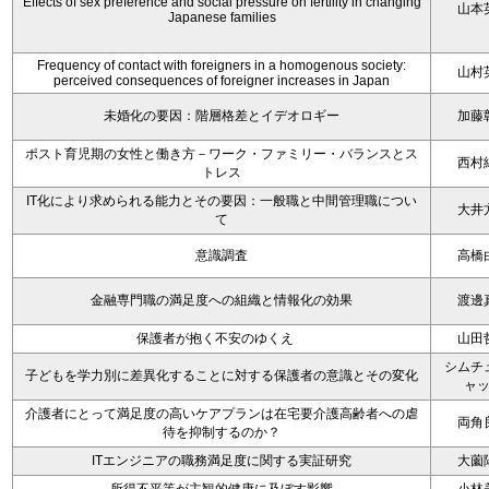
Effects of sex preference and social pressure on fertility in changing
山本
Japanese families
Frequency of contact with foreigners in a homogenous society:
山村
perceived consequences of foreigner increases in Japan
未婚化の要因：階層格差とイデオロギー
加藤
ポスト育児期の女性と働き方－ワーク・ファミリー・バランスとス
西村
トレス
IT化により求められる能力とその要因：一般職と中間管理職につい
大井
て
意識調査
高橋
金融専門職の満足度への組織と情報化の効果
渡邊
保護者が抱く不安のゆくえ
山田
シムチ
子どもを学力別に差異化することに対する保護者の意識とその変化
ャ
介護者にとって満足度の高いケアプランは在宅要介護高齢者への虐
両角
待を抑制するのか？
ITエンジニアの職務満足度に関する実証研究
大薗