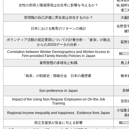
相澤佐和
女性の所得と職場環境は出生率に影響を与えるか？
祐,福村
邊三
管理職の自己評価に男女差は存在するのか？
大薗
佐野晋平
日本における教育のリターンの推計
健
ボランティア活動の規定要因についての計量分析－「参加」の観点
荻野
からのJGSSデータの分析－
Correlation between Worker Demographics and Worker Access to
橋口
Firm-provided Family-friendly Policies in Japan
雇用形態の多様化と転職
勇上
「格差」の戦後史－階級社会 日本の履歴書
橋本
若
Son preference in Japan
Impact of the Using Non-Regular Employees on On-the-Job
安田
Training
小塩隆士
Regional income inequality and happiness : Evidence from Japan
美
両立支援策が賃金に与える影響
橋口