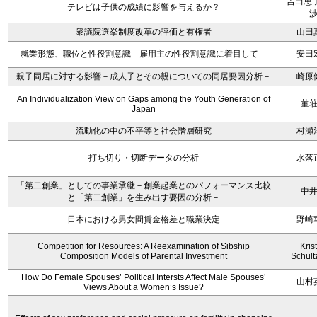
吉田恵子
テレビは子供の成績に影響を与えるか？
衆議院選挙制度改革の評価と有権者
山田
就業形態、職位と性役割意識－雇用主の性役割意識に着目して－
安田
親子同居に対する影響－成人子とその親についての同居要因分析－
崎原
An Individualization View on Gaps among the Youth Generation of
菫
Japan
流動化の中の不平等と社会階層研究
村瀬
打ち切り・切断データの分析
水落
「第二創業」としての事業承継－創業起業とのパフォーマンス比較
中
と「第二創業」を生み出す要因の分析－
日本における男女間賃金格差と職業決定
野崎
Competition for Resources: A Reexamination of Sibship
Kris
Composition Models of Parental Investment
Schult
How Do Female Spouses’ Political Intersts Affect Male Spouses’
山村
Views About a Women’s Issue?