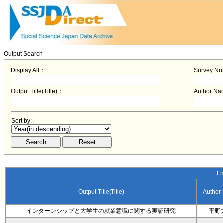
Output Search
Display All：
Survey N
Output Title(Title)：
Author N
Sort by:
− Lis
Output Title(Title)
Author
インターンシップと大学生の就業意識に関する実証研究
平野