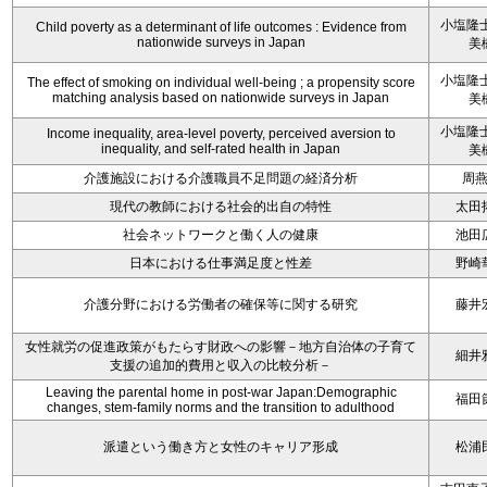
小塩隆士
Child poverty as a determinant of life outcomes : Evidence from
nationwide surveys in Japan
美
小塩隆士
The effect of smoking on individual well-being ; a propensity score
matching analysis based on nationwide surveys in Japan
美
小塩隆士
Income inequality, area-level poverty, perceived aversion to
inequality, and self-rated health in Japan
美
介護施設における介護職員不足問題の経済分析
周
現代の教師における社会的出自の特性
太田
社会ネットワークと働く人の健康
池田
日本における仕事満足度と性差
野崎
介護分野における労働者の確保等に関する研究
藤井
女性就労の促進政策がもたらす財政への影響－地方自治体の子育て
細井
支援の追加的費用と収入の比較分析－
Leaving the parental home in post-war Japan:Demographic
福田
changes, stem-family norms and the transition to adulthood
派遣という働き方と女性のキャリア形成
松浦