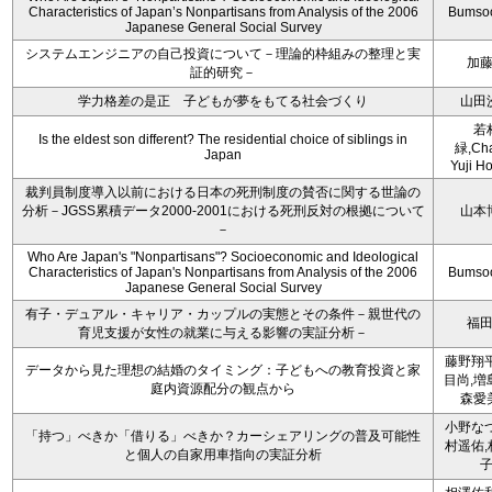
Characteristics of Japan’s Nonpartisans from Analysis of the 2006
Bumso
Japanese General Social Survey
システムエンジニアの自己投資について－理論的枠組みの整理と実
加
証的研究－
学力格差の是正 子どもが夢をもてる社会づくり
山田
若
Is the eldest son different? The residential choice of siblings in
緑,Cha
Japan
Yuji Ho
裁判員制度導入以前における日本の死刑制度の賛否に関する世論の
分析－JGSS累積データ2000-2001における死刑反対の根拠について
山本
－
Who Are Japan's "Nonpartisans"? Socioeconomic and Ideological
Characteristics of Japan's Nonpartisans from Analysis of the 2006
Bumso
Japanese General Social Survey
有子・デュアル・キャリア・カップルの実態とその条件－親世代の
福
育児支援が女性の就業に与える影響の実証分析－
藤野翔平
データから見た理想の結婚のタイミング：子どもへの教育投資と家
目尚,増
庭内資源配分の観点から
森愛
小野なつ
「持つ」べきか「借りる」べきか？カーシェアリングの普及可能性
村遥佑,
と個人の自家用車指向の実証分析