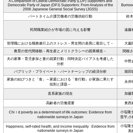
A Comparison of Liberal Democratic Party (LDP) Supporters and
Democratic Party of Japan (DPJ) Supporters: From Analysis of the
Bumso
2006 Japanese General Social Survey (JGSS)
パートタイム介護労働者の労働供給行動
鈴
民間職業紹介が市場の質に与える影響
遠藤
管理職における職務遂行上のストレス－男女間の差異に着目して－
大薗
教育の世代間移動－再生産とメリトクラシーの因果構造－
関根
夫の家事・育児参加と妻の就業行動：同時決定バイアスを考慮した
中野
分析
パブリック・プライベート・パートナーシップの経済分析
堀田
家族の結びつきと「食」～家庭における「食行動」が家族に果たす
永井
役割と課題～
直系家族の現在
加藤
高齢者の労働需要
奥西
小塩隆士
Chiｌd poverty as a determinant of life outcomes: Evidence from
nationwide surveys in Japan
晋平,小
小塩隆士
Happiness, self-rated health, and income inequality : Evidence from
nationwide surveys in Japan
美