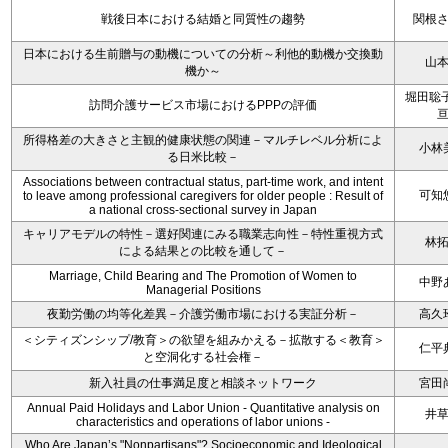
戦後日本における結婚と同質性の趨勢
関根
日本における生前贈与の動機についての分析～利他的動機か交換動
山
機か～
堀田聡子
訪問介護サービス市場におけるPPPの評価
所得格差の大きさと主観的健康状態の関連－マルチレベル分析によ
小林
る日米比較－
Associations between contractual status, part-time work, and intent
可知
to leave among professional caregivers for older people : Result of
a national cross-sectional survey in Japan
キャリアモデルの特性－選好関連にみる職業志向性－特性重視方式
林
による結果との比較を通して－
Marriage, Child Bearing and The Promotion of Women to
中野
Managerial Positions
夜勤労働の均等化差異－介護労働市場における実証分析－
高久
＜シティズンシップ/教育＞の欲望を組みかえる－拡散する＜教育＞
仁平
と空洞化する社会権－
新入社員の仕事満足度と相談ネットワーク
宮田
Annual Paid Holidays and Labor Union - Quantitative analysis on
井
characteristics and operations of labor unions -
Who Are Japan’s "Nonpartisans"? Socioeconomic and Ideological