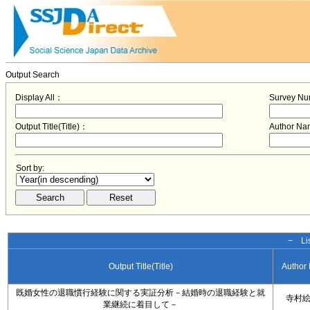
Output Search
Display All：
Survey N
Output Title(Title)：
Author N
Sort by:
− Lis
Output Title(Title)
Author
既婚女性の退職慣行経験に関する実証分析－結婚時の退職経験と就
寺村
業継続に着目して－