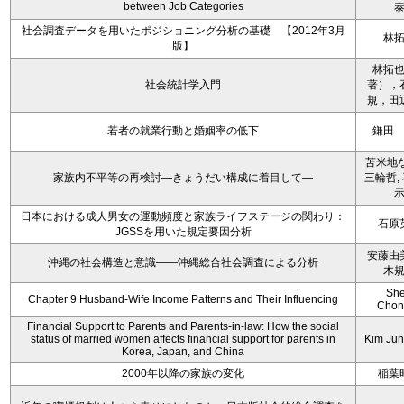
between Job Categories
社会調査データを用いたポジショニング分析の基礎 【2012年3月
林
版】
林拓
社会統計学入門
著），
規，田
若者の就業行動と婚姻率の低下
鎌田
苫米地な
家族内不平等の再検討―きょうだい構成に着目して―
三輪哲,
日本における成人男女の運動頻度と家族ライフステージの関わり：
石原
JGSSを用いた規定要因分析
安藤由
沖縄の社会構造と意識――沖縄総合社会調査による分析
木
Sh
Chapter 9 Husband-Wife Income Patterns and Their Influencing
Chon
Financial Support to Parents and Parents-in-law: How the social
status of married women affects financial support for parents in
Kim Ju
Korea, Japan, and China
2000年以降の家族の変化
稲葉