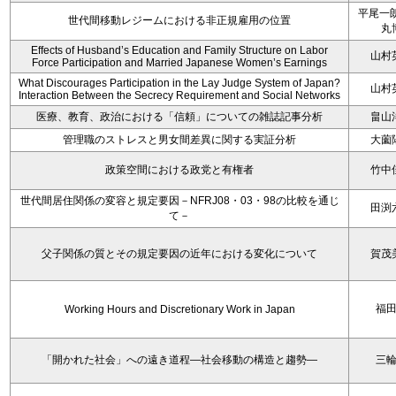
平尾一朗
世代間移動レジームにおける非正規雇用の位置
丸
Effects of Husband’s Education and Family Structure on Labor
山村
Force Participation and Married Japanese Women’s Earnings
What Discourages Participation in the Lay Judge System of Japan?
山村
Interaction Between the Secrecy Requirement and Social Networks
医療、教育、政治における「信頼」についての雑誌記事分析
畠山
管理職のストレスと男女間差異に関する実証分析
大薗
政策空間における政党と有権者
竹中
世代間居住関係の変容と規定要因－NFRJ08・03・98の比較を通じ
田渕
て－
父子関係の質とその規定要因の近年における変化について
賀茂
福
Working Hours and Discretionary Work in Japan
「開かれた社会」への遠き道程―社会移動の構造と趨勢―
三