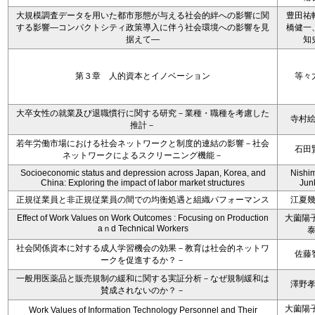
大規模調査データを用いた都市形態が与える社会的絆への影響に関
豊田祐
する影響―コンパクトシティ政策導入に伴う社会環境への影響を見
橋健一
据えて―
知
第３章 人的資本とイノベーション
等々
大卒女性の就業及び退職慣行に関する研究－業種・職種を考慮した
寺村
推計－
若年労働市場における社会ネットワークと制度的連結の影響－社会
石田
ネットワークによるスクリーニング機能－
Socioeconomic status and depression across Japan, Korea, and
Nishi
China: Exploring the impact of labor market structures
Jun
正規従業員と非正規従業員の間での均衡処遇と組織パフォーマンス
江夏
Effect of Work Values on Work Outcomes : Focusing on Production
大薗陽子
aｎd Technical Workers
社会関係資本に対する成人学習機会の効果－教育は社会的ネットワ
佐藤
ークを促進するか？－
一般用医薬品と販売規制の緩和に関する実証分析－なぜ規制緩和は
澤野
賛成されないのか？－
大薗陽子
Work Values of Information Technology Personnel and Their