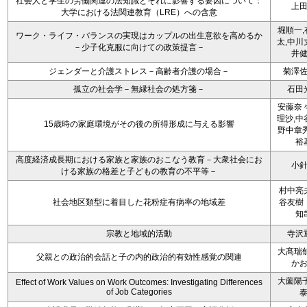
社会人と学生の労働関連の法知識とそれに影響する要因について：
上
大学における法関連教育（LRE）への含意
堀順一,
ワーク・ライフ・バランスの実現はカップルの出生意欲を高めるか
太,中川
－少子化克服に向けての政策提言－
井
ジェンダーと介護ストレス－高齢者介護の場合－
菊澤
孤立の社会学－無縁社会の処方箋－
石田
安藤奈々
理沙,中
15歳時の家庭環境がその後の所得形成に与える影響
野中章秀
裕
高度経済成長期における家族と家族のおこなう教育－大衆社会にお
小
ける家族の格差と子どもの教育の不平等－
村中亮
社会地区類型に着目した花粉症有病率の地域差
谷友樹
知
宗教と地域的活動
寺沢
大髙瑞郁
父親との政治的会話と子の内的政治的有効性感覚の関連
か
大薗陽子
Effect of Work Values on Work Outcomes: Investigating Differences
of Job Categories