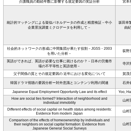
介護職員の勤続年数に影響する規定要因の実証分析
宮本
統計的マッチングによる疑似パネルデータの作成と精度検証－中小
坂田幸繁
企業景況調査ミクロデータを利用して－
由
社会的ネットワークの形成に中間集団が果たす役割－JGSS・2003
荻野
を用いた分析－
英語ができれば、英語が必要な仕事に就けるのか？－日本の労働市
寺沢
場の不平等性と英語使用－
父子関係の質とその規定要因の 近年における変化について
賀茂
韓国ドラマ視聴の要因分析ー対外意識とコンテンツ利用の関連
石井
Japanese Equal Employment Opportunity Law and its effect
Yoo, H
How are social ties formed? Interaction of neighborhood and
山村
individual immobility
Different effects of social capital on health status among residents:
山村
Evidence from modern Japan
Comparison of the effects of homeownership by individuals and
山村
their neighbors on social capital formation: Evidence from
Japanese General Social Surveys