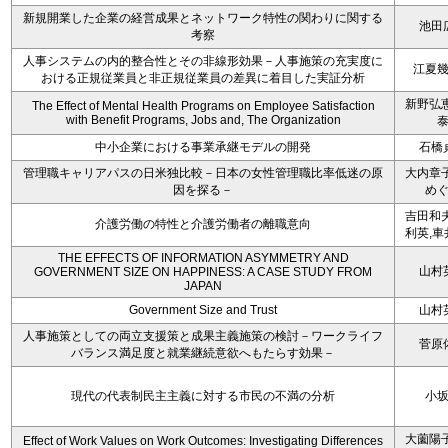
新規開業した企業の経営成果とネットワーク特性の関わりに関する
池田
考察
人事システムの内的整合性とその非線形効果－人事施策の充実度に
江夏
おける正規従業員と非正規従業員の差異に着目した実証分析
新野弘恵
The Effect of Mental Health Programs on Employee Satisfaction
with Benefit Programs, Jobs and, The Organization
中小企業における事業承継モデルの開発
石橋
管理職キャリアパスの日米独比較－日本の女性管理職比率低迷の原
大内章子
因を探る－
め
吉田和夫
介護労働の特性と介護労働者の離職意向
利英,車
THE EFFECTS OF INFORMATION ASYMMETRY AND
山村
GOVERNMENT SIZE ON HAPPINESS: A CASE STUDY FROM
JAPAN
Government Size and Trust
山村
人事施策としての両立支援策と成果主義施策の検討－ワークライフ
菅原
バランス満足度と就業継続意欲へもたらす効果－
現代の代表制民主主義に対する市民の不満の分析
小
大薗陽子
Effect of Work Values on Work Outcomes: Investigating Differences