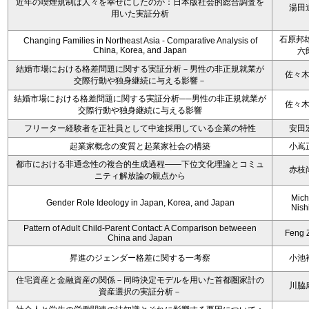
近年の喫煙規制は人々を幸せにしたのか：日本版社会的総合調査を
湯田
用いた実証分析
石原邦雄
Changing Families in Northeast Asia - Comparative Analysis of
China, Korea, and Japan
六
結婚市場における格差問題に関する実証分析－男性の非正規就業が
佐々
交際行動や独身継続に与える影響－
結婚市場における格差問題に関する実証分析──男性の非正規就業が
佐々
交際行動や独身継続に与える影響
フリーター経験者を正社員として中途採用している企業の特性
安田
起業家概念の変質と起業家社会の構築
小嶌
都市における非通念性の複合的生成過程――下位文化理論とコミュ
赤枝
ニティ解放論の観点から
Mich
Gender Role Ideology in Japan, Korea, and Japan
Nish
Pattern of Adult Child-Parent Contact: A Comparison betweeen
Feng 
China and Japan
昇進のジェンダー格差に関する一考察
小池
住宅資産と金融資産の関係－同時決定モデルを用いた首都圏家計の
川脇
資産選択の実証分析－