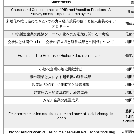
Antecedents
Causes and Consequences of Different Vacation Practices : A
井
Survey among Japanese Employees
未婚化を推し進めてきた2つの力－経済成長の低下と個人主義のイデ
加藤
オロギー－
中小製造企業の経済グローバル化への対応策に関する一考察
佐藤
会社法と経済学（1）：会社の設立月と経営成果との関係について
増田
菊地
Estimating The Returns to Higher Education in Japan
小規模企業の地域貢献活動
増田
妻の職業と夫による起業後の経営成果
増田
起業家の家族、労働時間と経営成果
増田
起業家の人的資源管理と経営成果
増田
ガゼル企業の経営成果
増田
藤田
Economic recession and the nature and pace of social change in
子,Kri
Japan
Schult
大薗陽子
Effect of seniors’work values on their self-skill evaluations: focusing