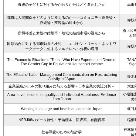
母親の子どもに対するかかわりかたはどう変化したか
品田
都市は人間関係をどのように変えるのか――コミュニティ喪失論・
赤枝
存続論・変容論の対比から
勇上和史
所得格差と女性の婚姻率：地域の結婚市場の視点から
木
同類結合に対する都市効果の検討――エゴセントリック・ネットワ
赤枝
ークデータに対するマルチレベル分析の適用
The Economic Situation of Those Who Have Experienced Divorce:
TAN
The Gender Gap in Equivalent Household Income
Sig
The Effects of Labor-Management Communication on Restructuring
鈴木
Activity in JApan
企業業績がCSRの取り組みに与える影響－日本企業の実証分析－
大薗
小塩隆士
Area-Level Income Inequality and Individual Happiness: Evidence
from Japan
美
梶谷
Working in old age and health outcomes in Japan
NFRJ08のデータ特性：予備標本、回収率、有配偶率
稲葉
神林博
社会調査のための統計学
輪