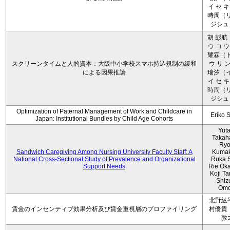
イ セ キ
時周（リ
ジシュ 
胡 彭航
ウ コ ウ
耀霖（ト
スクリーンタイムと人的資本：大阪中小学校スマホ持込規制の緩和
ウ リ ン
による因果推論
瑞汐（イ
イ セ キ
時周（リ
ジシュ 
Optimization of Paternal Management of Work and Childcare in
Eriko 
Japan: Institutional Bundles by Child Age Cohorts
Yut
Takah
Ryo
Sandwich Caregiving Among Nursing University Faculty Staff: A
Kumak
National Cross-Sectional Study of Prevalence and Organizational
Ruka S
Support Needs
Rie Ok
Koji T
Shiz
Omo
北野紘
賃金のインセンティブ効果分析及び賃金重視層のプロファイリング
村優貴
敦