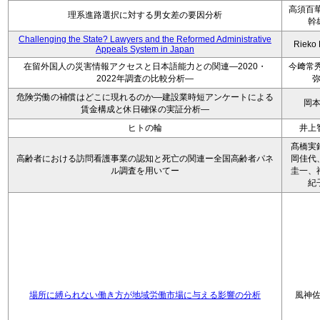
高須百華
理系進路選択に対する男女差の要因分析
幹
Challenging the State? Lawyers and the Reformed Administrative
Rieko
Appeals System in Japan
在留外国人の災害情報アクセスと日本語能力との関連―2020・
今﨑常秀
2022年調査の比較分析―
危険労働の補償はどこに現れるのか―建設業時短アンケートによる
岡
賃金構成と休日確保の実証分析―
ヒトの輪
井上
髙橋実
高齢者における訪問看護事業の認知と死亡の関連ー全国高齢者パネ
岡佳代
ル調査を用いてー
圭一、
紀
場所に縛られない働き方が地域労働市場に与える影響の分析
風神