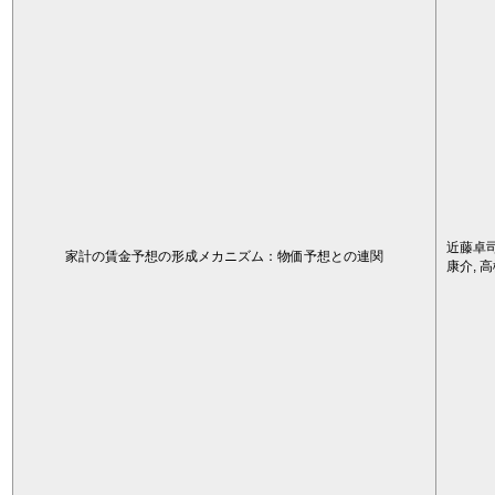
近藤卓司
家計の賃金予想の形成メカニズム：物価予想との連関
康介, 