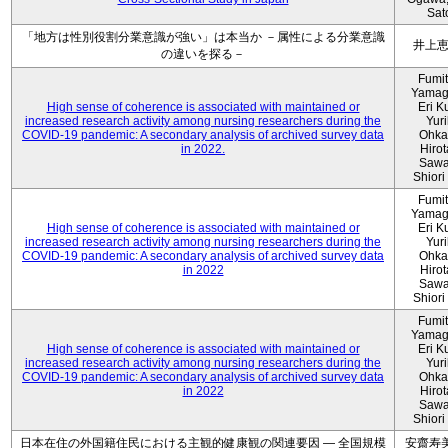
Sat
「地方は性別役割分業意識が強い」は本当か －属性による分業意識
井上
の違いを探る－
Fumi
Yamag
High sense of coherence is associated with maintained or
Eri K
increased research activity among nursing researchers during the
Yur
COVID-19 pandemic: A secondary analysis of archived survey data
Ohka
in 2022.
Hiro
Sawa
Shiori 
Fumi
Yamag
High sense of coherence is associated with maintained or
Eri K
increased research activity among nursing researchers during the
Yur
COVID-19 pandemic: A secondary analysis of archived survey data
Ohka
in 2022
Hiro
Sawa
Shiori 
Fumi
Yamag
High sense of coherence is associated with maintained or
Eri K
increased research activity among nursing researchers during the
Yur
COVID-19 pandemic: A secondary analysis of archived survey data
Ohka
in 2022
Hiro
Sawa
Shiori 
日本在住の外国籍住民における主観的健康観の関連要因 ― 全国規模
安齋寿美