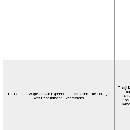
Takuji 
Yu
Households' Wage Growth Expectations Formation: The Linkage
Takah
with Price Inflation Expectations
Kos
Taka