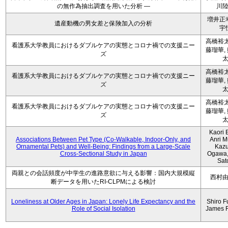
の無作為抽出調査を用いた分析 ―
川
増井正
遺産動機の男女差と保険加入の分析
宇
高橋裕太
看護系大学教員におけるダブルケアの実態とコロナ禍での支援ニー
藤瑠華,
ズ
高橋裕太
看護系大学教員におけるダブルケアの実態とコロナ禍での支援ニー
藤瑠華,
ズ
高橋裕太
看護系大学教員におけるダブルケアの実態とコロナ禍での支援ニー
藤瑠華,
ズ
Kaori 
Associations Between Pet Type (Co-Walkable, Indoor-Only, and
Anri M
Ornamental Pets) and Well-Being: Findings from a Large-Scale
Kaz
Cross-Sectional Study in Japan
Ogawa,
Sat
両親との会話頻度が中学生の進路意欲に与える影響：国内大規模縦
西村
断データを用いたRI-CLPMによる検討
Loneliness at Older Ages in Japan: Lonely Life Expectancy and the
Shiro F
Role of Social Isolation
James 