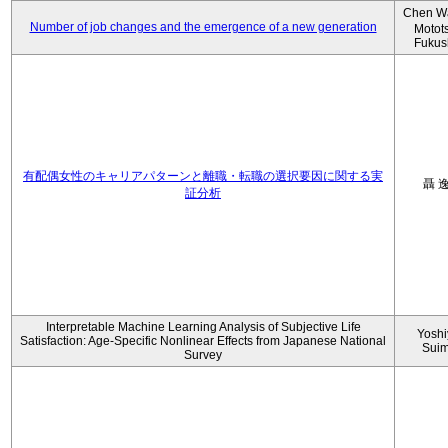
Chen W
Number of job changes and the emergence of a new generation
Motot
Fukus
有配偶女性のキャリアパターンと離職・転職の選択要因に関する実
聶 
証分析
Interpretable Machine Learning Analysis of Subjective Life
Yoshi
Satisfaction: Age-Specific Nonlinear Effects from Japanese National
Sui
Survey