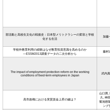
部活動と高校生文化の戦後史：日本型メリトクラシーの変容と学校
加藤
化する生活
学校外教育利用の経験はなぜ教育投資意識を高めるのか
藤村
―ESSM2013調査データの二次分析から
The impact of employment protection reform on the working
武内
conditions of fixed-term employees in Japan
山口茜,
久, 神
高市政権における実質賃金上昇の鍵は？
菊池慈陽
ング