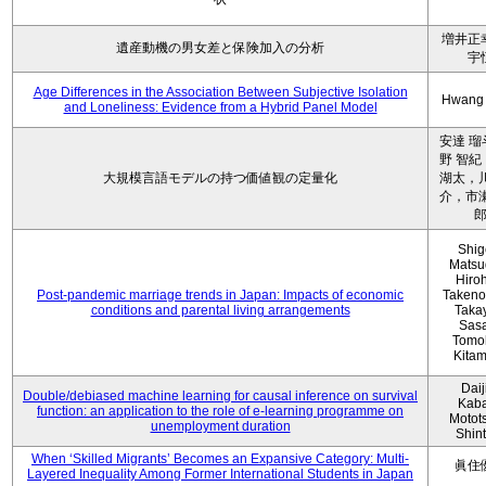
増井正
遺産動機の男女差と保険加入の分析
宇
Age Differences in the Association Between Subjective Isolation
Hwang
and Loneliness: Evidence from a Hybrid Panel Model
安達 瑠
野 智紀
大規模言語モデルの持つ価値観の定量化
湖太，川
介，市瀬
Shig
Matsu
Hiro
Post-pandemic marriage trends in Japan: Impacts of economic
Takeno
conditions and parental living arrangements
Taka
Sasa
Tomo
Kita
Daij
Double/debiased machine learning for causal inference on survival
Kaba
function: an application to the role of e-learning programme on
Motot
unemployment duration
Shin
When ‘Skilled Migrants’ Becomes an Expansive Category: Multi-
眞住
Layered Inequality Among Former International Students in Japan