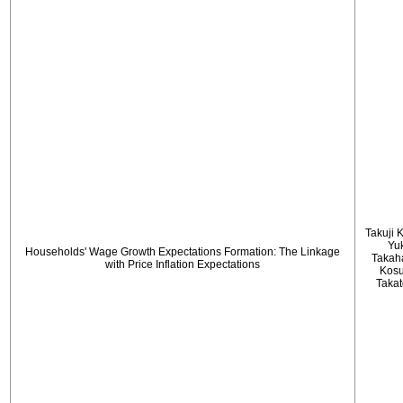
Takuji 
Yu
Households' Wage Growth Expectations Formation: The Linkage
Takah
with Price Inflation Expectations
Kos
Taka