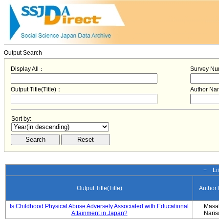
Output Search
Display All：
Survey N
Output Title(Title)：
Author N
Sort by:
− Lis
Output Title(Title)
Author
Is Childhood Physical Abuse Adversely Associated with Educational
Masa
Attainment in Japan?
Nari