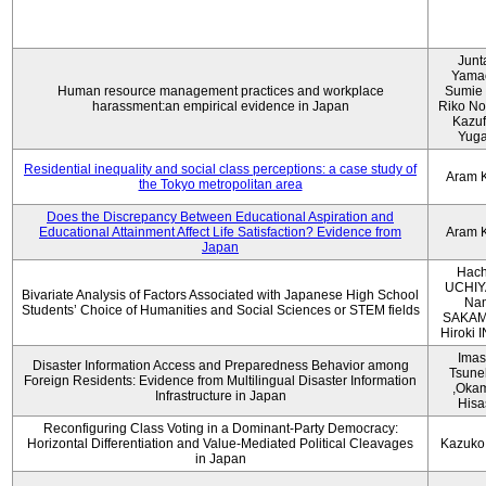
Junt
Yama
Human resource management practices and workplace
Sumie 
harassment:an empirical evidence in Japan
Riko No
Kazu
Yug
Residential inequality and social class perceptions: a case study of
Aram 
the Tokyo metropolitan area
Does the Discrepancy Between Educational Aspiration and
Educational Attainment Affect Life Satisfaction? Evidence from
Aram 
Japan
Hach
UCHIY
Bivariate Analysis of Factors Associated with Japanese High School
Na
Students’ Choice of Humanities and Social Sciences or STEM fields
SAKAM
Hiroki
Imas
Disaster Information Access and Preparedness Behavior among
Tsune
Foreign Residents: Evidence from Multilingual Disaster Information
,Oka
Infrastructure in Japan
Hisa
Reconfiguring Class Voting in a Dominant-Party Democracy:
Horizontal Differentiation and Value-Mediated Political Cleavages
Kazuko
in Japan