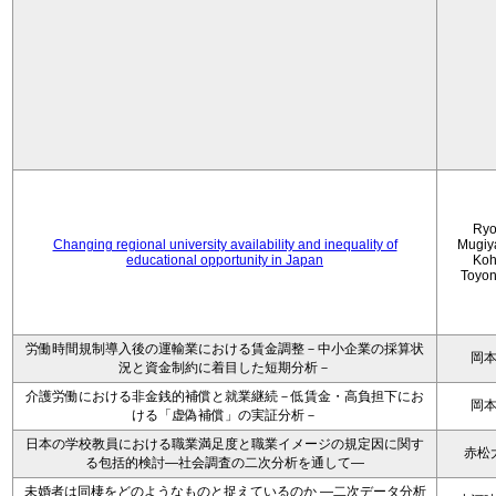
Ryo
Changing regional university availability and inequality of
Mugiy
educational opportunity in Japan
Koh
Toyo
労働時間規制導入後の運輸業における賃金調整－中小企業の採算状
岡
況と資金制約に着目した短期分析－
介護労働における非金銭的補償と就業継続－低賃金・高負担下にお
岡
ける「虚偽補償」の実証分析－
日本の学校教員における職業満足度と職業イメージの規定因に関す
赤松
る包括的検討―社会調査の二次分析を通して―
未婚者は同棲をどのようなものと捉えているのか —二次データ分析