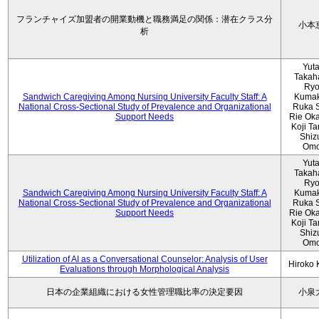
フランチャイズ加盟者の開業動機と職務満足の関係：潜在クラス分
小本
析
Yut
Takah
Ryo
Sandwich Caregiving Among Nursing University Faculty Staff: A
Kumak
National Cross-Sectional Study of Prevalence and Organizational
Ruka S
Support Needs
Rie Ok
Koji T
Shiz
Omo
Yut
Takah
Ryo
Sandwich Caregiving Among Nursing University Faculty Staff: A
Kumak
National Cross-Sectional Study of Prevalence and Organizational
Ruka S
Support Needs
Rie Ok
Koji T
Shiz
Omo
Utilization of AI as a Conversational Counselor: Analysis of User
Hiroko
Evaluations through Morphological Analysis
日本の企業組織における女性管理職比率の決定要因
小泉