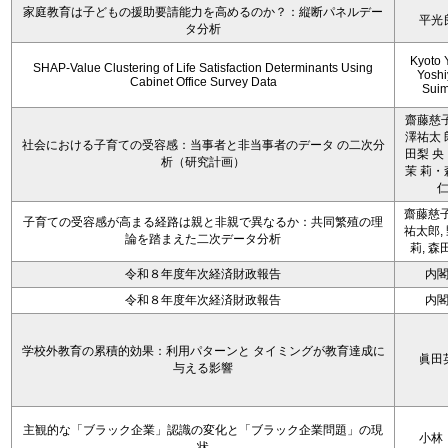
家庭教育は子どもの援助要請能力を高めるのか？：縦断パネルデー
平光
タ分析
Kyoto 
SHAP-Value Clustering of Life Satisfaction Determinants Using
Yoshi
Cabinet Office Survey Data
Sui
齋藤慈子
澤祐太 
社会における子育ての受容感：当事者と非当事者のデータ の二次分
田梨 央
析（研究計画）
茉 莉・
齋藤慈子
子育ての受容感が高まる経路は親と非親で異なるか：共同繁殖の理
祐太郎,
論を踏まえた二次データ分析
莉, 森
令和８年度年次経済財政報告
内
令和８年度年次経済財政報告
内
学校外教育の累積的効果：利用パターンと タイミングが教育達成に
眞田
与える影響
主観的な「ブラック企業」認識の変化と「ブラック企業問題」の現
小林
状