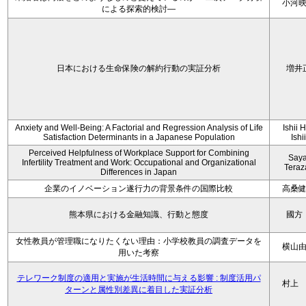
小河
による探索的検討—
日本における生命保険の解約行動の実証分析
増井
Anxiety and Well-Being: A Factorial and Regression Analysis of Life
Ishii 
Satisfaction Determinants in a Japanese Population
Ishi
Perceived Helpfulness of Workplace Support for Combining
Say
Infertility Treatment and Work: Occupational and Organizational
Tera
Differences in Japan
企業のイノベーション遂行力の背景条件の国際比較
高桑
熊本県における金融知識、行動と態度
國方
女性教員が管理職になりたくない理由：小学校教員の調査データを
横山
用いた考察
テレワーク制度の適用と実施が生活時間に与える影響 : 制度活用パ
村上
ターンと属性別差異に着目した実証分析