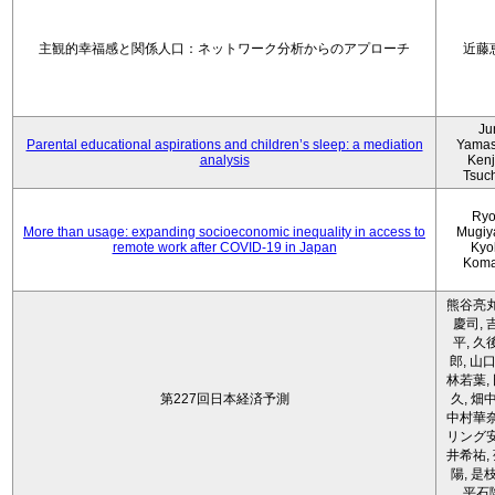
主観的幸福感と関係人口：ネットワーク分析からのアプローチ
近藤
Ju
Parental educational aspirations and children’s sleep: a mediation
Yamas
analysis
Kenji
Tsuc
Ryo
More than usage: expanding socioeconomic inequality in access to
Mugiy
remote work after COVID-19 in Japan
Kyo
Koma
熊谷亮丸
慶司, 
平, 久
郎, 山口
林若葉,
第227回日本経済予測
久, 畑
中村華奈
リング安
井希祐,
陽, 是
平石