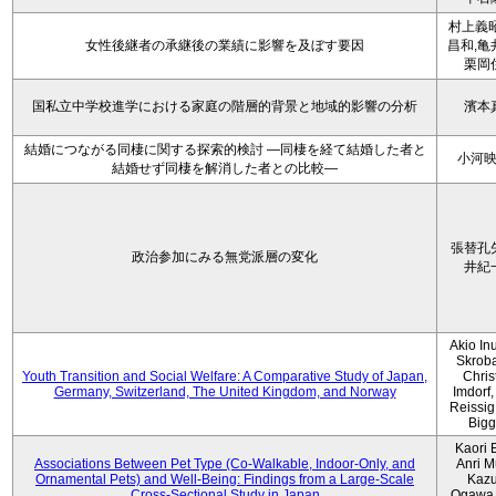
村上義昭
女性後継者の承継後の業績に影響を及ぼす要因
昌和,亀
栗岡
国私立中学校進学における家庭の階層的背景と地域的影響の分析
濱本
結婚につながる同棲に関する探索的検討 ―同棲を経て結婚した者と
小河
結婚せず同棲を解消した者との比較―
張替孔
政治参加にみる無党派層の変化
井紀
Akio Inu
Skrob
Youth Transition and Social Welfare: A Comparative Study of Japan,
Chris
Germany, Switzerland, The United Kingdom, and Norway
Imdorf, 
Reissig
Bigg
Kaori 
Associations Between Pet Type (Co-Walkable, Indoor-Only, and
Anri M
Ornamental Pets) and Well-Being: Findings from a Large-Scale
Kaz
Cross-Sectional Study in Japan
Ogawa,