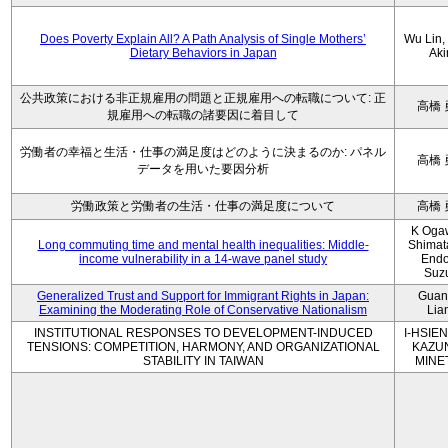
Does Poverty Explain All? A Path Analysis of Single Mothers’
Wu Lin, 
Dietary Behaviors in Japan
Aki
公共政策における非正規雇用の問題と正規雇用への転職について: 正
高橋 
規雇用への転職の諸要因に着目して
労働者の幸福と生活・仕事の満足度はどのように決まるのか: パネル
高橋 
データを用いた要因分析
労働政策と労働者の生活・仕事の満足度について
高橋 
K Oga
Long commuting time and mental health inequalities: Middle-
Shimat
income vulnerability in a 14-wave panel study
Endo
Suz
Generalized Trust and Support for Immigrant Rights in Japan:
Guan
Examining the Moderating Role of Conservative Nationalism
Lia
INSTITUTIONAL RESPONSES TO DEVELOPMENT-INDUCED
I-HSIEN
TENSIONS: COMPETITION, HARMONY, AND ORGANIZATIONAL
KAZU
STABILITY IN TAIWAN
MINE