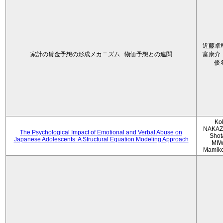
近藤卓
家計の賃金予想の形成メカニズム : 物価予想との連関
富康介
優
Ko
NAKAZ
The Psychological Impact of Emotional and Verbal Abuse on
Shot
Japanese Adolescents: A Structural Equation Modeling Approach
MIW
Mamik