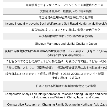
組織学習とライフサイクル－フランチャイズ加盟店のケース－
女性派遣社員の一般職員への代替可能性
非正社員の活用が企業内訓練に与える影響
Income Inequality, poverty, Socil Welfare, and Self-Rated Health : A Multilevel A
教育達成に対するきょうだい構成の影響と時代的変化
年次有給休暇に関する法知識の所在と機能
Shotgun Marriages and Marital Quality in Japan
後期中等教育拡大期の高卒就職者の世代内移動－JGSS累積データを用いた社
る時系列的探索分析の試み－
子どもを育てることの意味と子ども数の選好：母親の子育て観と子どもへの関
「愛の労働」としての「遠距離介護」：母親が要介護状態にある老親夫婦への
現代日本におけるメディア環境の階層特性：JGSS-2005によるテレビ・新聞
接触を用いた実証分析
日本における既婚者の家庭観の特徴とその影響
Comparative Analysis on intergenerational Relations among Siblings and betw
of Husbands and Wives in China, Japan, and Korea
Comparative Research on Changing Family Structure in Northeast Asia :Japa