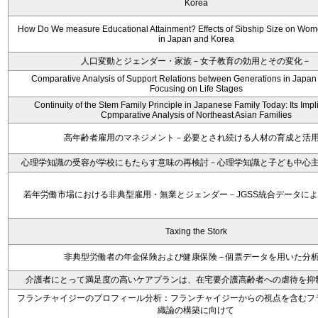
Korea
How Do We measure Educational Attainment? Effects of Sibship Size on Wom
in Japan and Korea
人口変動とジェンダー・家族－女子教育の効用とその変化－
Comparative Analysis of Support Relations between Generations in Japan
Focusing on Life Stages
Continuity of the Stem Family Principle in Japanese Family Today: Its Impli
Cpmparative Analysis of Northeast Asian Families
高年齢者雇用のマネジメント－必要とされ続ける人材の育成と活
心理学知識の受容が学校にもたらす意味の再検討－心理学知識と子ども中心
若年労働市場における非典型雇用・無業とジェンダー－JGSS統合データに
Taxing the Stork
非典型労働者の年金保険および健康保険－個票データを用いた分
介護者にとって満足度の高いケアプランは、在宅要介護高齢者への虐待を抑
フランチャイジーのプロフィール分析：フランチャイジーからの視点を含むフ
織論の構築に向けて