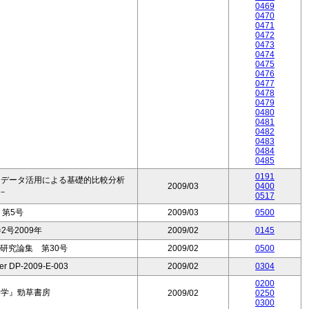
0469
0470
0471
0472
0473
0474
0475
0476
0477
0478
0479
0480
0481
0482
0483
0484
0485
0191
ロデータ活用による基礎的比較分析
2009/03
0400
－
0517
第5号
2009/03
0500
2号2009年
2009/02
0145
研究論集 第30号
2009/02
0500
per DP-2009-E-003
2009/02
0304
0200
済学』勁草書房
2009/02
0250
0300