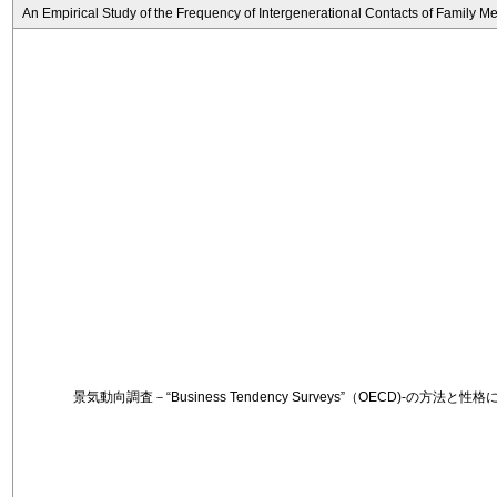
An Empirical Study of the Frequency of Intergenerational Contacts of Family 
景気動向調査－“Business Tendency Surveys”（OECD)-の方法と性