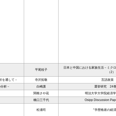
日本と中国における家族生活－ミク
平尾桂子
（2）
析を通して－
寺沢拓敬
言語政策 
の分析－
白崎護
選挙研究 24巻
関根さや花
明治大学大学院経済学
橋口三千代
Osipp Discussion Pa
松浦司
『学歴格差の経