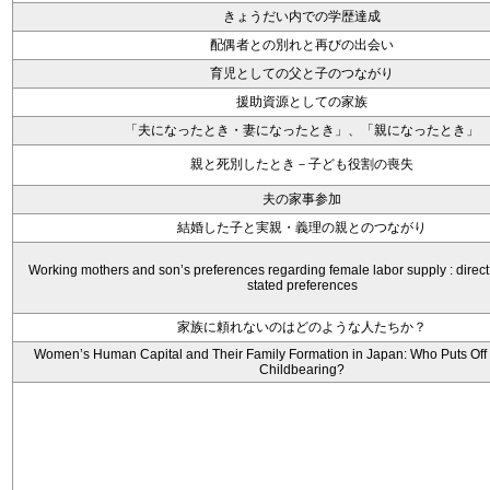
きょうだい内での学歴達成
配偶者との別れと再びの出会い
育児としての父と子のつながり
援助資源としての家族
「夫になったとき・妻になったとき」、「親になったとき」
親と死別したとき－子ども役割の喪失
夫の家事参加
結婚した子と実親・義理の親とのつながり
Working mothers and son’s preferences regarding female labor supply : direc
stated preferences
家族に頼れないのはどのような人たちか？
Women’s Human Capital and Their Family Formation in Japan: Who Puts Off
Childbearing?