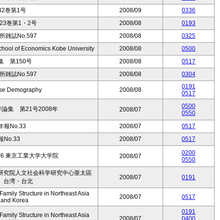
2巻第1号
2008/09
0336
3巻第1・2号
2008/08
0193
雑誌No.597
2008/08
0325
hool of Economics Kobe University
2008/08
0500
 第150号
2008/08
0517
雑誌No.597
2008/08
0304
0191
nese Demography
2008/08
0517
0500
集 第21号2008年
2008/07
0550
報No.33
2008/07
0517
No.33
2008/07
0517
0200
.08-06 東京工業大学大学院
2008/07
0550
研究院人文社会科学研究中心亜太區
2008/07
0191
 台湾・台北
mily Structure in Northeast Asia
2008/07
0517
, and Korea
0191
mily Structure in Northeast Asia
2008/07
0400