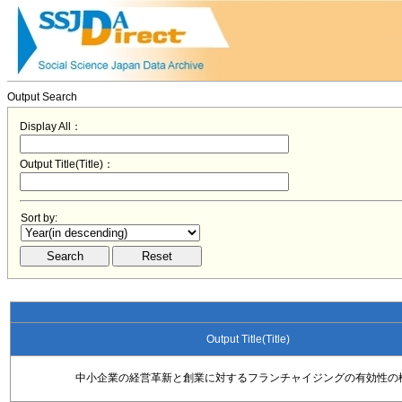
Output Search
Display All：
Output Title(Title)：
Sort by:
Output Title(Title)
中小企業の経営革新と創業に対するフランチャイジングの有効性の