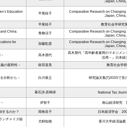
:Japan, China
en’s Education
Comparative Research on Changing Fa
平尾桂子
:Japan, China
平尾桂子
教育社会学研究第8
 and China:
Comparative Research on Changing Fa
青柳涼子
:Japan, China
cations for
Comparative Research on Changing Fa
加藤彰彦
:Japan, China
高木朋代『高年齢者雇用のマネジメン
用－
高木朋代
活用－』日本経
主義の親和性－
保田直美
教育社会学研
よる分析から－
白川俊之
研究論文集[7]JGSSで
暮石渉,若林緑
National Tax Journ
析－
岸智子
南山経済研究 第
制するのか？
両角良子
日本経済学会 20
ランチャイズ組
犬飼知徳
香川大学経済論叢 