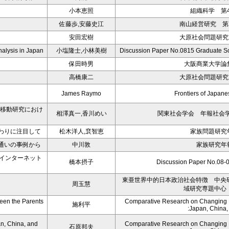
小本恵照
組織科学 第4
佐藤歩,安藤史江
南山経営研究 第2
安田宏樹
大原社会問題研究所
nalysis in Japan
小塩隆士,小林美樹
Discussion Paper No.0815 Graduate Sc
保田時男
大阪商業大学論集
高橋康二
大原社会問題研究所
James Raymo
Frontiers of Japa
会移動研究におけ
相澤真一,香川めい
関東社会学会 年報社会学論
わりに注目して
松木洋人,裵智恵
家族問題研究年
通いの事例から
中川敦
家族研究年報
・インターネット
橋本摂子
Discussion Paper No
東亜世界中的日本政治社会特徴 中央
周玉慧
域研究専題中心
een the Parents
Comparative Research on Changing Fa
施利平
:Japan, China
n, China, and
Comparative Research on Changing Fa
石原邦夫