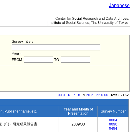
Japanese
Survey Title：
Year：
FROM:
TO:
<<
<
16
17
18
19
20
21
22
>
>>
Total: 2162
Year and Month of
ion, Publisher name, etc.
Survey Number
Presentation
0084
究（C)）研究成果報告書
2009/03
0090
0494