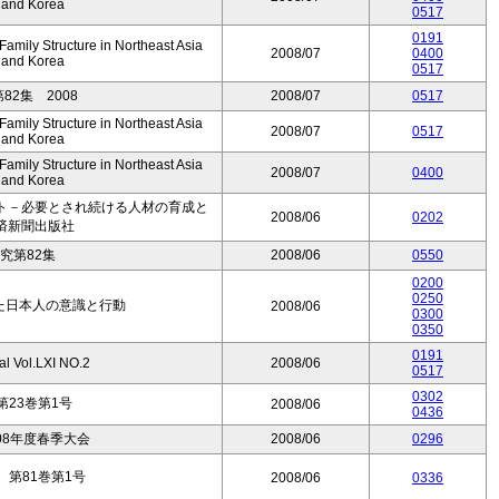
, and Korea
0517
0191
mily Structure in Northeast Asia
2008/07
0400
, and Korea
0517
2集 2008
2008/07
0517
mily Structure in Northeast Asia
2008/07
0517
, and Korea
mily Structure in Northeast Asia
2008/07
0400
, and Korea
ト－必要とされ続ける人材の育成と
2008/06
0202
済新聞出版社
究第82集
2008/06
0550
0200
0250
見た日本人の意識と行動
2008/06
0300
0350
0191
al Vol.LXI NO.2
2008/06
0517
0302
23巻第1号
2008/06
0436
08年度春季大会
2008/06
0296
第81巻第1号
2008/06
0336