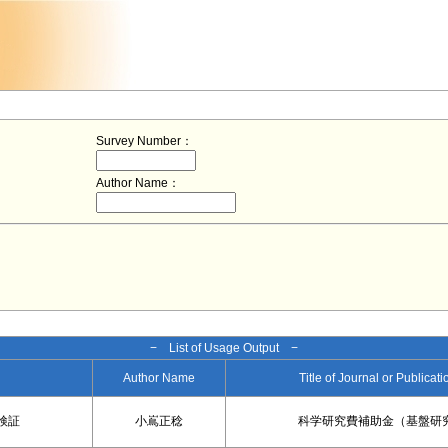
Survey Number：
Author Name：
− List of Usage Output −
Author Name
Title of Journal or Publicat
検証
小嶌正稔
科学研究費補助金（基盤研