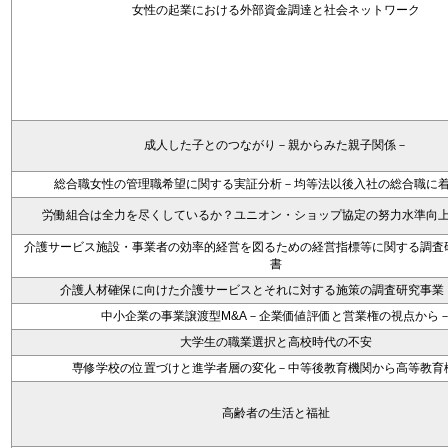
女性の起業における外部資金調達と社会ネットワーク
成人した子とのつながり－親からみた親子関係－
総合職女性の管理職希望に関する実証分析－均等法以後入社の総合職に
労働組合は全力を尽くしているか？ユニオン・ショップ協定の努力水準向
介護サービス施設・事業者の効率的経営を図るための経営指標等に関する調査
書
介護人材確保に向けた介護サービスとそれに対する施策の調査研究事業
中小企業の事業譲渡型M&A－企業価値評価と営業権の視点から
大学生の職業選択と高校時代の不安
専修学校の位置づけと進学者層の変化－中等後教育機関から高等教育
高齢者の生活と福祉