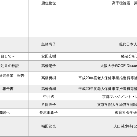
鹿住倫世
高千穂論叢 第
島崎尚子
現代日本
着目して－
安田宏樹
経済分析1
上効果の検証
高橋陽子
大阪大学GCOE Discussi
研究事業 報告
高橋勇樹
平成20年度老人保健事業推進費等
 報告書
高橋勇樹
平成20年度老人保健事業推進費等
－
中井透
京都マネジメント・レ
片岡洋子
文京学院大学経営学部経
機関へ
長尾由希子
教育社会学研
福田節也
人口減少時代