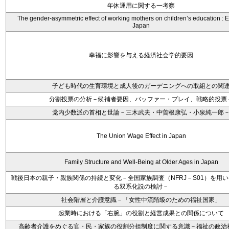
年休運用に関する一考察
The gender-asymmetric effect of working mothers on children’s education : 
Japan
幸福に影響を与える経済社会学的要因
子ども時代の生育環境と成人後のガーデニングへの取組との関
分割投票の分析－候補者要因、バッファー・プレイ、戦略的投票
党内少数派の首相と世論－三木武夫・中曽根康弘・小泉純一郎
The Union Wage Effect in Japan
Family Structure and Well-Being at Older Ages in Japan
戦後日本の親子・親族関係の持続と変化－全国家族調査（NFRJ－S01）を用
る双系化説の検討－
社会階層と介護意識－「女性中流階級のための福祉国家」
起業時における「右腕」の役割と経営成果との関係について
高齢者介護をめぐる官・民・家族の役割分担制度に関する意識－福祉の政治