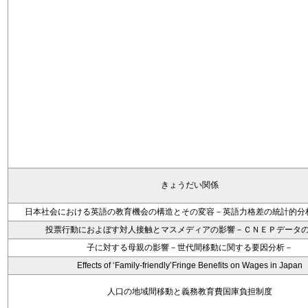
きょうだい関係
日本社会における英語の教育機会の構造とその変容－英語力格差の統計的分
投票行動におよぼす対人接触とマスメディアの影響－ＣＮＥＰデータ
子に対する母親の影響－世代間移動に関する要因分析－
Effects of ‘Family-friendly’Fringe Benefits on Wages in Japan
人口の地域間移動と義務教育費国庫負担制度