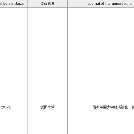
Members in Japan
斎藤嘉孝
Journal of Intergenerational
格について
坂田幸繁
熊本学園大学経済論集 第