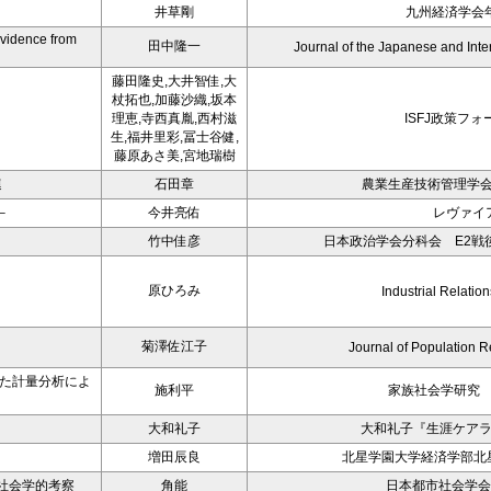
井草剛
九州経済学会年
Evidence from
田中隆一
Journal of the Japanese and Int
藤田隆史,大井智佳,大
杖拓也,加藤沙織,坂本
理恵,寺西真胤,西村滋
ISFJ政策フォ
生,福井里彩,冨士谷健,
藤原あさ美,宮地瑞樹
連
石田章
農業生産技術管理学会
－
今井亮佑
レヴァイ
－
竹中佳彦
日本政治学会分科会 E2戦後
原ひろみ
Industrial Relation
菊澤佐江子
Journal of Population R
いた計量分析によ
施利平
家族社会学研究 
大和礼子
大和礼子『生涯ケア
増田辰良
北星学園大学経済学部北星
社会学的考察
角能
日本都市社会学会