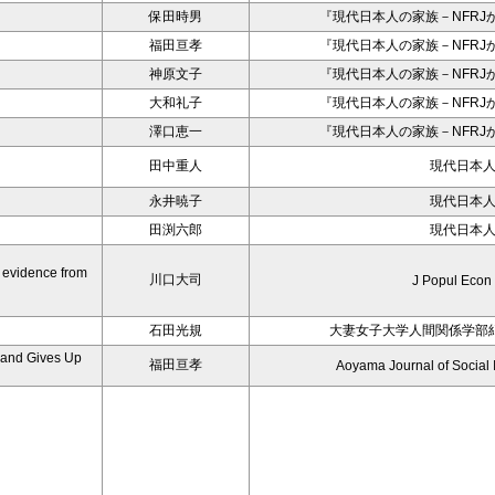
保田時男
『現代日本人の家族－NFRJ
福田亘孝
『現代日本人の家族－NFRJ
神原文子
『現代日本人の家族－NFRJ
大和礼子
『現代日本人の家族－NFRJ
澤口恵一
『現代日本人の家族－NFRJ
田中重人
現代日本
永井暁子
現代日本
田渕六郎
現代日本
t evidence from
川口大司
J Popul Econ
石田光規
大妻女子大学人間関係学部
 and Gives Up
福田亘孝
Aoyama Journal of Social I