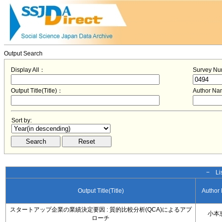
Output Search
Display All：
Survey N
Output Title(Title)：
Author N
Sort by:
− Lis
Output Title(Title)
Author
スタートアップ企業の業績決定要因 : 質的比較分析(QCA)によるアプ
小本
ローチ