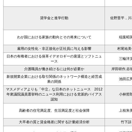
奨学金と進学行動
佐野晋平，川
わが国における家族の動向とその将来について
稲葉昭
雇用の女性化・非正規化が正社員に与える影響
村尾祐美
日本の有権者における保革イデオロギーの衰退とソフトニュ
三輪洋
ース
介護職員が働き続けるには何が必要か
岸田研作,谷
新規開業企業における取引関係のネットワーク構造と経営成
池田広
果の関係
マスメディアよりも「中立」な日本のネットニュース 2012
年衆議院議員選挙時のニュース利用における党派的バイアス
小林哲
認知
高齢者の住宅満足度、生活満足度と社会保障
上枝朱
大卒者の質と賃金格差に関する計量経済分析
竹下諒