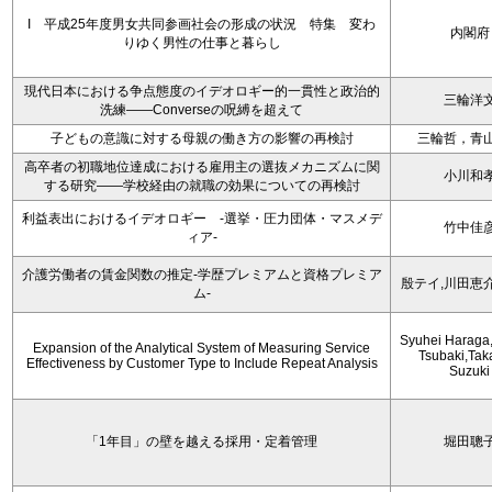
I 平成25年度男女共同参画社会の形成の状況 特集 変わ
内閣府
りゆく男性の仕事と暮らし
現代日本における争点態度のイデオロギー的一貫性と政治的
三輪洋
洗練――Converseの呪縛を超えて
子どもの意識に対する母親の働き方の影響の再検討
三輪哲，青
高卒者の初職地位達成における雇用主の選抜メカニズムに関
小川和
する研究――学校経由の就職の効果についての再検討
利益表出におけるイデオロギー -選挙・圧力団体・マスメデ
竹中佳
ィア-
介護労働者の賃金関数の推定-学歴プレミアムと資格プレミア
殷テイ,川田恵
ム-
Syuhei Haraga
Expansion of the Analytical System of Measuring Service
Tsubaki,Tak
Effectiveness by Customer Type to Include Repeat Analysis
Suzuki
「1年目」の壁を越える採用・定着管理
堀田聰