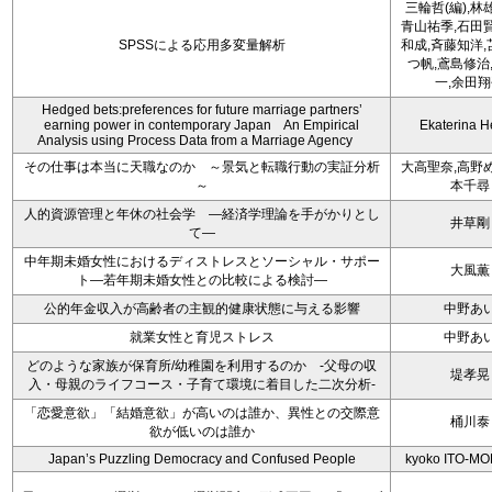
三輪哲(編),林雄
青山祐季,石田
SPSSによる応用多変量解析
和成,斉藤知洋
つ帆,鳶島修治
一,余田
Hedged bets:preferences for future marriage partners’
earning power in contemporary Japan An Empirical
Ekaterina H
Analysis using Process Data from a Marriage Agency
その仕事は本当に天職なのか ～景気と転職行動の実証分析
大高聖奈,高野
～
本千尋
人的資源管理と年休の社会学 ―経済学理論を手がかりとし
井草剛
て―
中年期未婚女性におけるディストレスとソーシャル・サポー
大風薫
ト―若年期未婚女性との比較による検討―
公的年金収入が高齢者の主観的健康状態に与える影響
中野あ
就業女性と育児ストレス
中野あ
どのような家族が保育所/幼稚園を利用するのか -父母の収
堤孝晃
入・母親のライフコース・子育て環境に着目した二次分析-
「恋愛意欲」「結婚意欲」が高いのは誰か、異性との交際意
桶川泰
欲が低いのは誰か
Japan’s Puzzling Democracy and Confused People
kyoko ITO-M