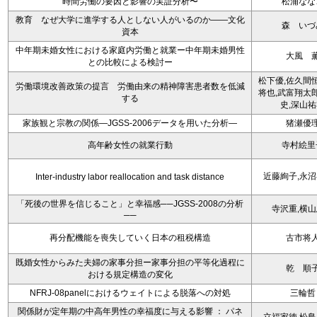
時間労働の要因と影響の実証分析〜
松浦なな
教育 なぜ大学に進学する人としない人がいるのか――文化
森 いづ
資本
中年期未婚女性における家庭内労働と就業ー中年期未婚男性
大風 
との比較による検討ー
松下優,佐久間
労働環境改善政策の提言 労働由来の精神障害患者数を低減
将也,武富翔太
する
史,深山
家族観と宗教の関係―JGSS‐2006データを用いた分析―
猪瀬優
高年齢女性の就業行動
寺村絵里
近藤絢子,永
Inter-industry labor reallocation and task distance
「死後の世界を信じること」と幸福感──JGSS-2008の分析
寺沢重,横
──
再分配機能を喪失していく日本の租税構造
古市将
既婚女性からみた夫婦の家事分担ー家事分担の平等化過程に
乾 順
おける規定構造の変化
NFRJ-08panelにおけるウェイトによる脱落への対処
三輪哲
関係財が定年期の中高年男性の幸福度に与える影響 ： パネ