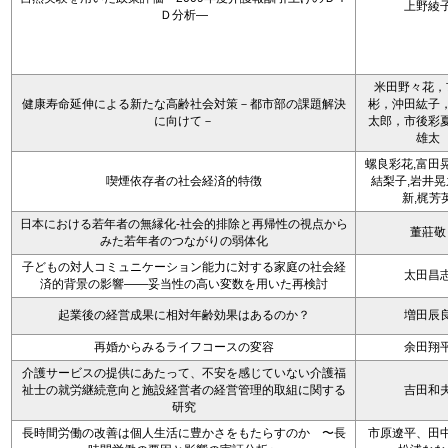
上野綾
Ｄ分析―
米田野々花，
健康寿命延伸による新たな高齢社会対策－都市部の課題解決
彬，沖田紘子
に向けて－
太郎，市後彩
雄太
螺良彩花,富田
喫煙依存者の社会経済的特徴
結梨子,岩井晃
新,梶芳
日本における若年者の無縁化-社会的排除と再帰性の視点から
董莊敬
みた若年者のつながりの弱体化
子どもの対人コミュニケーション能力に対する家庭の社会経
太田昌
済的背景の影響――妥当性の高い変数を用いた再検討
起業後の経営成果に相対年齢効果はあるのか？
増田辰
再婚からみるライフコースの変容
余田翔
介護サービスの提供にあたって、不安を感じていない介護福
祉士の就労継続意向と施設経営者の経営管理的取組に関する
吉田和
研究
長時間労働の改善は個人生活に豊かさをもたらすのか 〜長
市原遼平、田