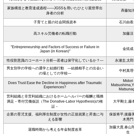
家族構造と教育達成過程――JGSSを用いたひとり親世帯出
斉藤知
身者の分析
子育てと親の社会関係資本
石川由香
高スキル労働者の転職行動
加藤涼
"Entrepreneurship and Factors of Success or Failure in
金炫成
Japan (in Korean)"
性役割意識のコーホート分析―若者は保守化しているか？―
永瀬圭,太
男女別学の学校への通学と結婚行動 ―結婚相手との出会い
中村真理
の場としての学校―
Midori
Does Trust Ease the Decline in Happiness after Traumatic
Matsushima,Y
Experiences?
Matsuna
営利組織と非営利組織におけるホームヘルパーの報酬と職務
満足－寄付労働仮説（The Donative-Labor Hypothesis)の検
大平剛士,藤
証－
企業の育児支援、福利厚生制度が女性の正規就業と昇進に与
保坂将平,後藤
える影響
木秀門
加藤大貴,春山
退職時期から考える年金制度改革
生