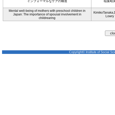
インフォーマルなケアの構造
稲葉昭
Mental well-being of mothers with preschool children in
KimikoTanaka,
Japan: The importance of spousal involvement in
Lowry
childrearing
Copyright© Institute of Social Sci