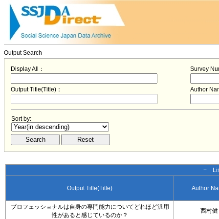
Output Search
Display All：
Survey N
Output Title(Title)：
Author N
Sort by:
− Lis
Output Title(Title)
Author N
プロフェッショナルは自身の専門能力についてどれほど汎用
西村健
性があると感じているのか？