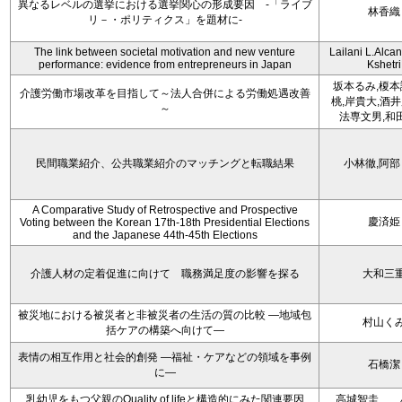
異なるレベルの選挙における選挙関心の形成要因 -「ライブ
林香織
リ－・ポリティクス」を題材に-
The link between societal motivation and new venture
Lailani L.Alcan
performance: evidence from entrepreneurs in Japan
Kshetri
坂本るみ,榎本
介護労働市場改革を目指して～法人合併による労働処遇改善
桃,岸貴大,酒井
～
法専文男,和
民間職業紹介、公共職業紹介のマッチングと転職結果
小林徹,阿部
A Comparative Study of Retrospective and Prospective
慶済姫
Voting between the Korean 17th-18th Presidential Elections
and the Japanese 44th-45th Elections
介護人材の定着促進に向けて 職務満足度の影響を探る
大和三
被災地における被災者と非被災者の生活の質の比較 ―地域包
村山く
括ケアの構築へ向けて―
表情の相互作用と社会的創発 ―福祉・ケアなどの領域を事例
石橋潔
に―
乳幼児をもつ父親のQuality of lifeと構造的にみた関連要因
高城智圭 