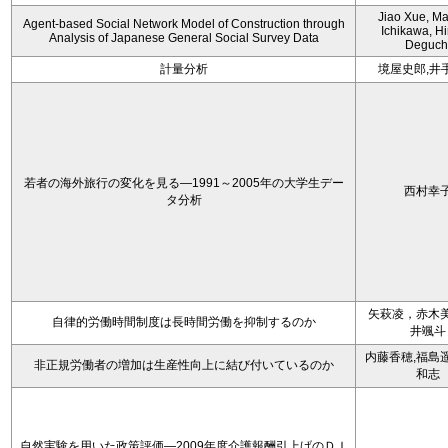
Jiao Xue, M
Agent-based Social Network Model of Construction through
Ichikawa, Hi
Analysis of Japanese General Social Survey Data
Deguch
計量分析
境屋史郎,井
若者の海外旅行の変化を見る―1991～2005年の大学生デー
西村幸
タ分析
矢萩凌，赤木
自律的労働時間制度は長時間労働を抑制するのか
井颯斗
内藤香穂,福島
非正規労働者の増加は生産性向上に結び付いているのか
和志
自然実験を用いた政策評価―2009年度介護報酬引上げのＤＩ