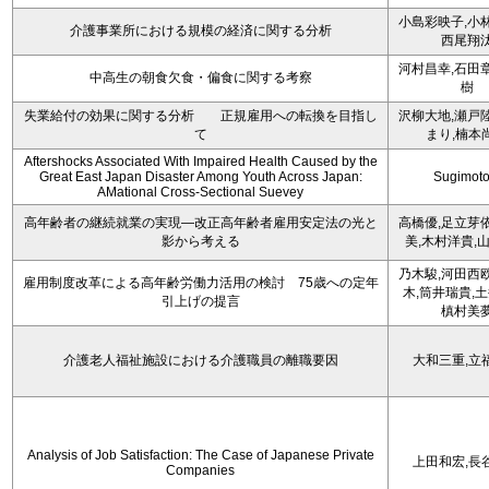
小島彩映子,小
介護事業所における規模の経済に関する分析
西尾翔
河村昌幸,石田
中高生の朝食欠食・偏食に関する考察
樹
失業給付の効果に関する分析 正規雇用への転換を目指し
沢柳大地,瀬戸
て
まり,楠本
Aftershocks Associated With Impaired Health Caused by the
Great East Japan Disaster Among Youth Across Japan:
Sugimoto
AMational Cross-Sectional Suevey
高年齢者の継続就業の実現―改正高年齢者雇用安定法の光と
高橋優,足立芽
影から考える
美,木村洋貴,
乃木駿,河田西
雇用制度改革による高年齢労働力活用の検討 75歳への定年
木,筒井瑞貴,土
引上げの提言
槙村美
介護老人福祉施設における介護職員の離職要因
大和三重,立
Analysis of Job Satisfaction: The Case of Japanese Private
上田和宏,長
Companies