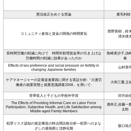
憲法改正をめぐる世論
鹿毛利枝
西野英樹，鈴
コミュニティ参加と賃金の関係の時間変化
清水雄
長時間労働の削減に向けて 時間外割増賃金率の引き上げは
島崎美沙子,須
労働時間の削減に効果があったのか
奏
Effects of sex preference and social pressure on fertility in
山村英
changing Japanese families
ケアマネージャーの定着促進要因に関する実証分析-「介護労
大和三重,立
働者の就業実態と就業意識調査2008」を用いて-
世帯収入と子どもの学校外学習
卯月由
The Effects of Providing Informal Care on Labor Force
酒井正,佐藤一
Participation, Subjective Health, and Life Satisfaction among
太郎
Middle-aged Family Members
犯罪リスク認知の規定構造の時点間比較分析―犯罪へのまな
阪口祐
ざしの過熱期と沈静化期