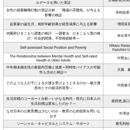
立福家徳,松
ルデータを用いた実証
女性の就業離職行動の実証分析：「職場の雰囲気」が与える
寺村絵里
影響の検証
起業家の誕生月、相対年齢効果が経営成果に与える影響
増田辰
内閣府ひきこもり調査の検討 ―調査法、ひきこもり票の検
井出草
討、社会的関係、不登校経験率―
Hikaru Hase
Self-assessed Social Position and Poverty
Kazuhiro 
The Relationship between Mental Health and Self-rated
中野あ
Health in Older Adults
中年期未婚女性の家庭内労働と就業ー同時性バイアスの可能
大風 
性も含めた検証ー
どのような人が子による介護を受けようとするのか―被介護
中西泰
意向とその経済的背景―
生活目標のコーホート分析―いかなる時代・世代に日本人の
柴田悠,坂
生活目標は変化したのか？―
なぜ日本の公教育費は少ないのか－教育の公的役割を問いな
中澤渉
おす
ソーシャル・キャピタルとシステム・サポート
鹿毛利枝