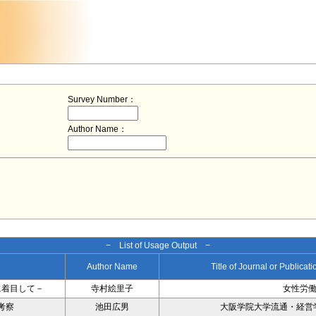
Survey Number：
Author Name：
− List of Usage Output −
Author Name
Title of Journal or Publicat
に着目して－
寺村絵里子
女性労
考察
池田広男
大阪学院大学流通・経営学