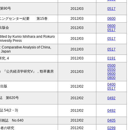
第90号
2012/03
0517
ニングセンター紀要 第15巻
2012/03
0600
0600
出版会
2012/03
0517
dited by Kunio Ishihara and Rokuro
2012/03
0517
ivesity Press
: Comparative Analysis of China,
2012/03
0517
d Japan
究, 4
2012/03
0191
0500
0550
）『公共経済学研究V』，勁草書房
2012/03
0600
0800
0400
学出版
2012/02
0517
 第620号
2012/02
0492
54(2・3)
2012/02
0492
誌 No.640
2012/02
0405
理者の研究
2012/02
0299