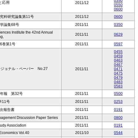
0350
論と応用
2011/12
0550
0600
究科研究論集第11号
2011/12
0600
法学論集68号
2011/11
0350
ences Institute the 42nd Annual
2011/11
0629
ng,
6巻第1号
2011/11
0597
0455
0459
0463
0467
ョナル・ペーパー No.27
2011/11
0471
0475
0479
0483
0583
年報 第32号
2011/11
0500
11号
2011/11
0253
二次報告書
2011/11
0191
nagement Discussion Paper Series
2011/11
0800
udy Association
2011/11
0191
-Economics Vol.40
2011/10
0544