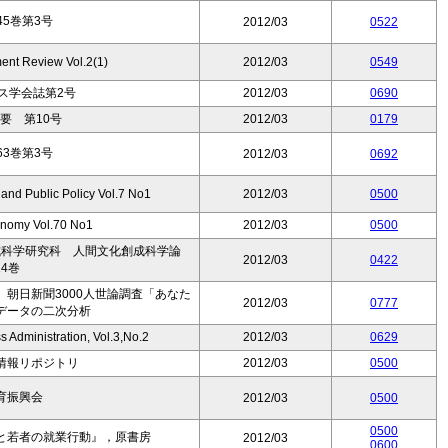
5巻第3号
2012/03
0522
nt Review Vol.2(1)
2012/03
0549
ス学会誌第2号
2012/03
0690
要 第10号
2012/03
0179
3巻第3号
2012/03
0692
and Public Policy Vol.7 No1
2012/03
0500
onomy Vol.70 No1
2012/03
0500
成科学研究科 人間文化創成科学論
2012/03
0422
4巻
 朝日新聞3000人世論調査「あなた
2012/03
0777
データの二次分析
s Administration, Vol.3,No.2
2012/03
0629
情報リポジトリ
2012/03
0500
育振興会
2012/03
0500
0500
と若者の就業行動』，原書房
2012/03
0600