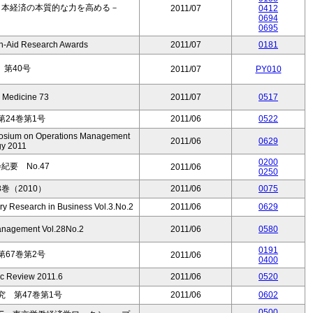
日本経済の本質的な力を高める－
2011/07
0412
0694
0695
-Aid Research Awards
2011/07
0181
第40号
2011/07
PY010
& Medicine 73
2011/07
0517
24巻第1号
2011/06
0522
mposium on Operations Management
2011/06
0629
gy 2011
0200
要 No.47
2011/06
0250
巻（2010）
2011/06
0075
ary Research in Business Vol.3.No.2
2011/06
0629
Management Vol.28No.2
2011/06
0580
0191
67巻第2号
2011/06
0400
c Review 2011.6
2011/06
0520
 第47巻第1号
2011/06
0602
0500