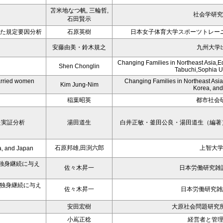
苫米地なつ帆, 三輪哲,
社会学研究
石田賢示
いた規定要因分析
石原英樹
日本女子体育大学スポーツトレー
安藤由美・鈴木規之
九州大学
Changing Families in Northeast Asia,E
Shen Chonglin
Tabuchi,Sophia Un
married women
Changing Families in Northeast Asia
Kim Jung-Nim
Korea, an
稲葉昭英
都市社会研
た実証分析
湯田道生
白井正敏・釜田公良・湯田道生（編著
石原邦雄,田渕六郎
上智大
a, and Japan
独身継続に与え
佐々木昇一
日本労働研究雑誌
独身継続に与え
佐々木昇一
日本労働研究雑誌 
安田宏樹
大原社会問題研究所雑
小嶌正稔
経営者と管