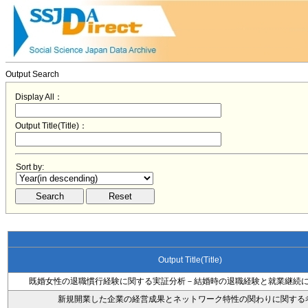
Output Search
Display All：
Output Title(Title)：
Sort by:
Output Title(Title)
既婚女性の退職慣行経験に関する実証分析－結婚時の退職経験と就業継続
新規開業した企業の経営成果とネットワーク特性の関わりに関する