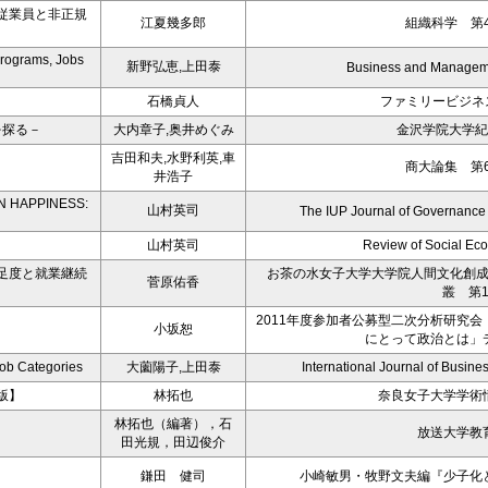
従業員と非正規
江夏幾多郎
組織科学 第4
Programs, Jobs
新野弘恵,上田泰
Business and Manageme
石橋貞人
ファミリービジネ
を探る－
大内章子,奥井めぐみ
金沢学院大学紀
吉田和夫,水野利英,車
商大論集 第6
井浩子
N HAPPINESS:
山村英司
The IUP Journal of Governance 
山村英司
Review of Social Ec
足度と就業継続
お茶の水女子大学大学院人間文化創
菅原佑香
叢 第1
2011年度参加者公募型二次分析研究会
小坂恕
にとって政治とは」
Job Categories
大薗陽子,上田泰
International Journal of Busines
版】
林拓也
奈良女子大学学術
林拓也（編著），石
放送大学教
田光規，田辺俊介
鎌田 健司
小崎敏男・牧野文夫編『少子化