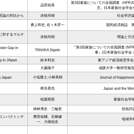
第3回家族についての全国調査（NFRJ
品田知美
児」日本家族社会学会
容論の対比から
赤枝尚樹
社会学評論 
勇上和史, 佐々木昇一
国民経済雑誌 第2
に対するマルチ
赤枝尚樹
理論と方法 
『第3回家族についての全国調査 (NFRJ
nder Gap in
TANAKA Sigeto
事』(日本家族社会学会 
y in JApan
鈴木利光
東アジア経済経営学会2
－
大薗陽子
成蹊大学一般研究報告
小塩隆士,小林美樹
m Japan
Journal of Happiness
梶谷真也
Japan and the Wo
稲葉昭英
家族社会学研究
神林博史・三輪哲
技術評
コンパクトシテ
豊田祐輔、石橋健
地域学
一、大槻知史