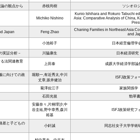
放論の観点から
赤枝尚樹
ソシオロジ 
Kunio Ishihara and Rokuro Tabuchi eds
Michiko Nishino
Asia: Comparative Analysis of China, K
Pres
Chaning Families in Northeast Asia:Co
nd Japan
Feng Zhao
and Ja
小池裕子
日本経営倫理学会
の実証分析－
川脇康生
日本経済研究 
ける法関連教育
上田泰
成蹊大学経済学部論集
服に向けての政
堀順一,有近秀太,中川
ISFJ政策フォ
丈章,坂井健治
菊澤佐江子
家族関係学 
石田光規
勁草
安藤奈々,片桐理沙,中
谷圭祐,野中章秀,森川
ISFJ政策研究フ
裕基
格差と子どもの
小針誠
同志社女子大学学術研