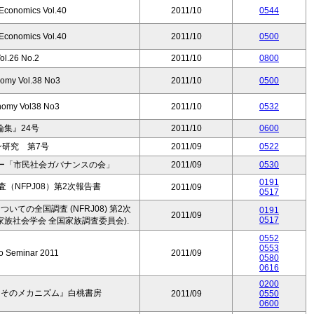
-Economics Vol.40
2011/10
0544
-Economics Vol.40
2011/10
0500
.26 No.2
2011/10
0800
omy Vol.38 No3
2011/10
0500
nomy Vol38 No3
2011/10
0532
集』24号
2011/10
0600
ン研究 第7号
2011/09
0522
ー「市民社会ガバナンスの会」
2011/09
0530
0191
（NFPJ08）第2次報告書
2011/09
0517
ついての全国調査 (NFRJ08) 第2次
0191
2011/09
0517
家族社会学会 全国家族調査委員会).
0552
0553
o Seminar 2011
2011/09
0580
0616
0200
とそのメカニズム』白桃書房
2011/09
0550
0600