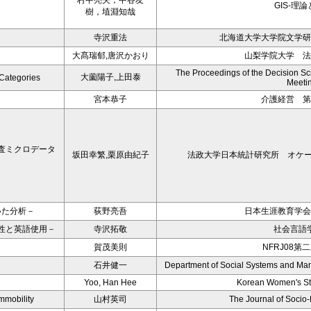
村中亮夫，中谷友
GIS-理
樹，埴淵知哉
寺沢重法
北海道大学大学院文学研
大髙瑞郁,唐沢かおり
山梨学院大学 
The Proceedings of the Decision Sci
大薗陽子,上田泰
 Categories
Meeti
宮本恭子
介護経営 第
査ミクロデータ
坂田幸繁,栗原由紀子
法政大学日本統計研究所 オケージ
いた分析－
荻野亮吾
日本生涯教育学会
性と英語使用－
寺沢拓敬
社会言語学
賀茂美則
NFRJ08第
石井健一
Department of Social Systems and Ma
Yoo, Han Hee
Korean Women's St
mmobility
山村英司
The Journal of Socio