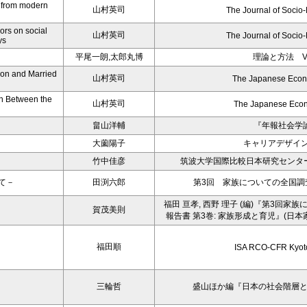
e from modern
山村英司
The Journal of Socio
ors on social
山村英司
The Journal of Socio
ys
平尾一朗,太郎丸博
理論と方法 Vol
ion and Married
山村英司
The Japanese Econ
on Between the
山村英司
The Japanese Eco
畠山洋輔
『年報社会学論
大薗陽子
キャリアデザイ
竹中佳彦
筑波大学国際比較日本研究センタ
て－
田渕六郎
第3回 家族についての全国調査
福田 亘孝, 西野 理子 (編)『第3回家族に
賀茂美則
報告書 第3巻: 家族形成と育児』(日本
福田順
ISA RCO-CFR Kyot
三輪哲
盛山ほか編『日本の社会階層