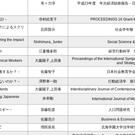
等々力淳
平成23年度 年次経済財政報告－
推計－
寺村絵里子
PROCEEDINGS 16 Grant-In
クによるスクリ
石田賢示
社会学年報 
ing the impact
Nishimura, Junko
Social Science 
ス
江夏幾多郎
経営行動科学 第
Proceedings of the International Sy
nical Workers
大薗陽子,上田泰
and Strate
進するか？－
佐藤智子
日本社会教育学会紀
ないのか？－
澤野孝一朗
行動経済学 第3
dents
大薗陽子,上田泰
Interdisciplinary Journal of Contempor
ng Japanese
井草剛
International Journal of 
ロギー－
加藤彰彦
人口問題研究 第
佐藤浩介
Business & Economi
て
増田辰良
北海学園大学法学研究