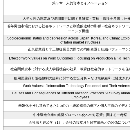
第３章 人的資本とイノベーション
大卒女性の就業及び退職慣行に関する研究－業種・職種を考慮した
若年労働市場における社会ネットワークと制度的連結の影響－社会ネットワー
ーニング機能－
Socioeconomic status and depression across Japan, Korea, and China: Explor
of labor market structures
正規従業員と非正規従業員の間での均衡処遇と組織パフォーマン
Effect of Work Values on Work Outcomes : Focusing on Production aｎd Tech
社会関係資本に対する成人学習機会の効果－教育は社会的ネットワークを促
一般用医薬品と販売規制の緩和に関する実証分析－なぜ規制緩和は賛成され
Work Values of Information Technology Personnel and Their Antece
Causes and Consequences of Different Vacation Practices : A Survey amo
Employees
未婚化を推し進めてきた2つの力－経済成長の低下と個人主義のイデオ
中小製造企業の経済グローバル化への対応策に関する一考察
会社法と経済学（1）：会社の設立月と経営成果との関係につい