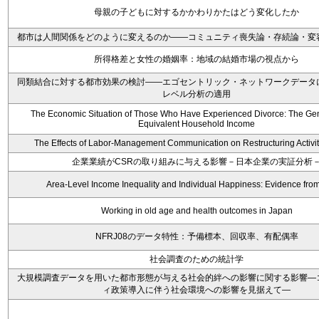
母親の子どもに対するかかわりかたはどう変化したか
都市は人間関係をどのように変えるのか――コミュニティ喪失論・存続論・変
所得格差と女性の婚姻率：地域の結婚市場の視点から
同類結合に対する都市効果の検討――エゴセントリック・ネットワークデータ
レベル分析の適用
The Economic Situation of Those Who Have Experienced Divorce: The Ge
Equivalent Household Income
The Effects of Labor-Management Communication on Restructuring Activit
企業業績がCSRの取り組みに与える影響－日本企業の実証分析
Area-Level Income Inequality and Individual Happiness: Evidence fro
Working in old age and health outcomes in Japan
NFRJ08のデータ特性：予備標本、回収率、有配偶率
社会調査のための統計学
大規模調査データを用いた都市形態が与える社会的絆への影響に関する影響―
ィ政策導入に伴う社会環境への影響を見据えて―