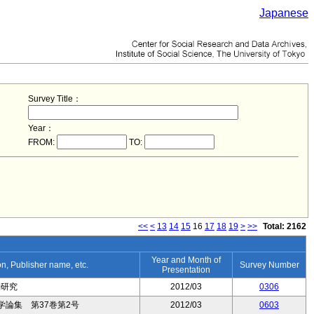
Japanese
Survey Title：
Year：
FROM:
TO:
<<
<
13
14
15
16
17
18
19
>
>>
Total: 2162
Year and Month of
ion, Publisher name, etc.
Survey Number
Presentation
働研究
2012/03
0306
論集 第37巻第2号
2012/03
0603