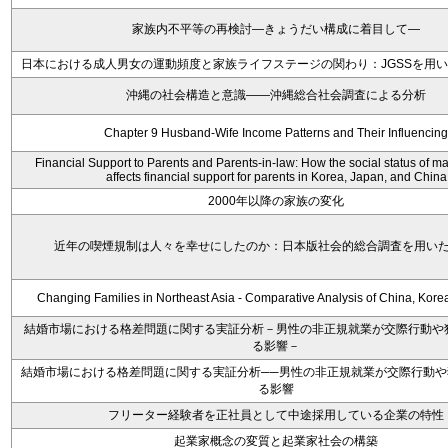
家族内不平等の再検討―きょうだい構成に着目して―
日本における成人男女の運動頻度と家族ライフステージの関わり：JGSSを用
沖縄の社会構造と意識――沖縄総合社会調査による分析
Chapter 9 Husband-Wife Income Patterns and Their Influencing
Financial Support to Parents and Parents-in-law: How the social status of 
affects financial support for parents in Korea, Japan, and China
2000年以降の家族の変化
近年の喫煙規制は人々を幸せにしたのか：日本版社会的総合調査を用い
Changing Families in Northeast Asia - Comparative Analysis of China, Kore
結婚市場における格差問題に関する実証分析－男性の非正規就業が交際行動や
る影響－
結婚市場における格差問題に関する実証分析──男性の非正規就業が交際行動や
る影響
フリーター経験者を正社員として中途採用している企業の特性
起業家概念の変質と起業家社会の構築