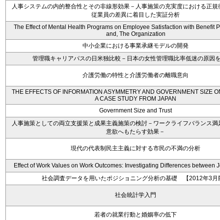
人事システムの内的整合性とその非線形効果－人事施策の充実度における正規
従業員の差異に着目した実証分析
The Effect of Mental Health Programs on Employee Satisfaction with Benefit 
and, The Organization
中小企業における事業承継モデルの開発
管理職キャリアパスの日米独比較－日本の女性管理職比率低迷の原因
介護労働の特性と介護労働者の離職意向
THE EFFECTS OF INFORMATION ASYMMETRY AND GOVERNMENT SIZE O
A CASE STUDY FROM JAPAN
Government Size and Trust
人事施策としての両立支援策と成果主義施策の検討－ワークライフバランス満
意欲へもたらす効果－
現代の代表制民主主義に対する市民の不満の分析
Effect of Work Values on Work Outcomes: Investigating Differences between 
社会調査データを用いたポジショニング分析の基礎 【2012年3月
社会統計学入門
若者の就業行動と婚姻率の低下