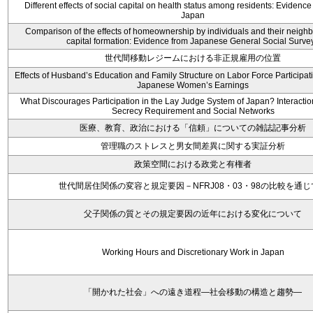
Different effects of social capital on health status among residents: Evidenc
Japan
Comparison of the effects of homeownership by individuals and their neighb
capital formation: Evidence from Japanese General Social Surve
世代間移動レジームにおける非正規雇用の位置
Effects of Husband’s Education and Family Structure on Labor Force Participat
Japanese Women’s Earnings
What Discourages Participation in the Lay Judge System of Japan? Interacti
Secrecy Requirement and Social Networks
医療、教育、政治における「信頼」についての雑誌記事分析
管理職のストレスと男女間差異に関する実証分析
政策空間における政党と有権者
世代間居住関係の変容と規定要因－NFRJ08・03・98の比較を通じ
父子関係の質とその規定要因の近年における変化について
Working Hours and Discretionary Work in Japan
「開かれた社会」への遠き道程―社会移動の構造と趨勢―