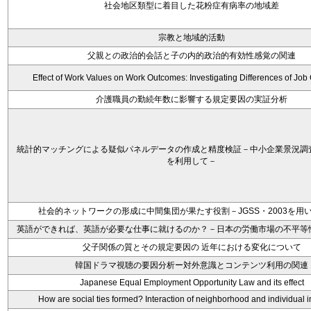
社会地区類型に着目した花粉症有病率の地域差
宗教と地域的活動
父親との政治的会話と子の内的政治的有効性感覚の関連
Effect of Work Values on Work Outcomes: Investigating Differences of Job
介護職員の勤続年数に影響する規定要因の実証分析
統計的マッチングによる疑似パネルデータの作成と精度検証－中小企業景況調
を利用して－
社会的ネットワークの形成に中間集団が果たす役割－JGSS・2003を用
英語ができれば、英語が必要な仕事に就けるのか？－日本の労働市場の不平等
父子関係の質とその規定要因の 近年における変化について
韓国ドラマ視聴の要因分析ー対外意識とコンテンツ利用の関連
Japanese Equal Employment Opportunity Law and its effect
How are social ties formed? Interaction of neighborhood and individual i