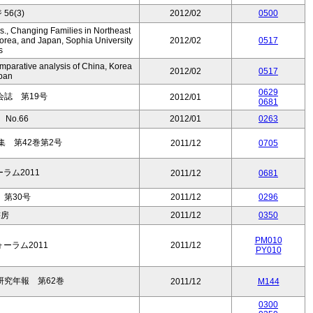
56(3)
2012/02
0500
., Changing Families in Northeast
orea, and Japan, Sophia University
2012/02
0517
s
mparative analysis of China, Korea
2012/02
0517
pan
0629
誌 第19号
2012/01
0681
No.66
2012/01
0263
 第42巻第2号
2011/12
0705
ーラム2011
2011/12
0681
第30号
2011/12
0296
書房
2011/12
0350
PM010
ォーラム2011
2011/12
PY010
究年報 第62巻
2011/12
M144
0300