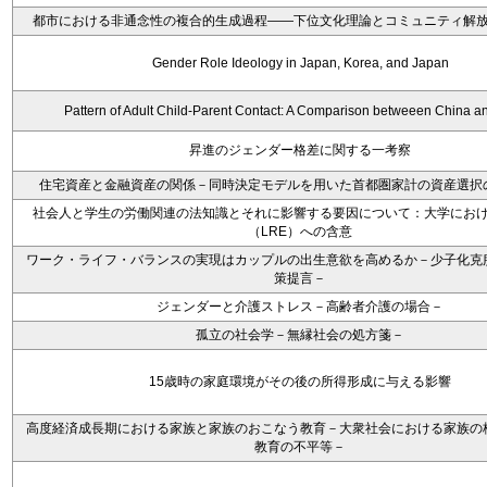
都市における非通念性の複合的生成過程――下位文化理論とコミュニティ解
Gender Role Ideology in Japan, Korea, and Japan
Pattern of Adult Child-Parent Contact: A Comparison betweeen China a
昇進のジェンダー格差に関する一考察
住宅資産と金融資産の関係－同時決定モデルを用いた首都圏家計の資産選択
社会人と学生の労働関連の法知識とそれに影響する要因について：大学にお
（LRE）への含意
ワーク・ライフ・バランスの実現はカップルの出生意欲を高めるか－少子化克
策提言－
ジェンダーと介護ストレス－高齢者介護の場合－
孤立の社会学－無縁社会の処方箋－
15歳時の家庭環境がその後の所得形成に与える影響
高度経済成長期における家族と家族のおこなう教育－大衆社会における家族の
教育の不平等－