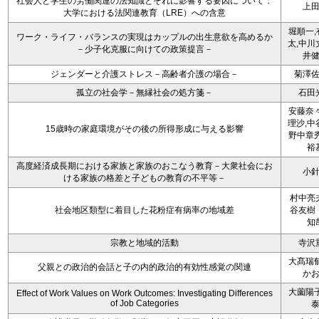
社会人と学生の労働関連の法知識とそれに影響する要因について：
上
大学における法関連教育（LRE）への含意
堀順一,
ワーク・ライフ・バランスの実現はカップルの出生意欲を高めるか
太,中川
－少子化克服に向けての政策提言－
井
ジェンダーと介護ストレス－高齢者介護の場合－
菊澤
孤立の社会学－無縁社会の処方箋－
石田
安藤奈々
理沙,中
15歳時の家庭環境がその後の所得形成に与える影響
野中章秀
裕
高度経済成長期における家族と家族のおこなう教育－大衆社会にお
小
ける家族の格差と子どもの教育の不平等－
村中亮
社会地区類型に着目した花粉症有病率の地域差
谷友樹
知
宗教と地域的活動
寺沢
大髙瑞郁
父親との政治的会話と子の内的政治的有効性感覚の関連
か
大薗陽子
Effect of Work Values on Work Outcomes: Investigating Differences
of Job Categories