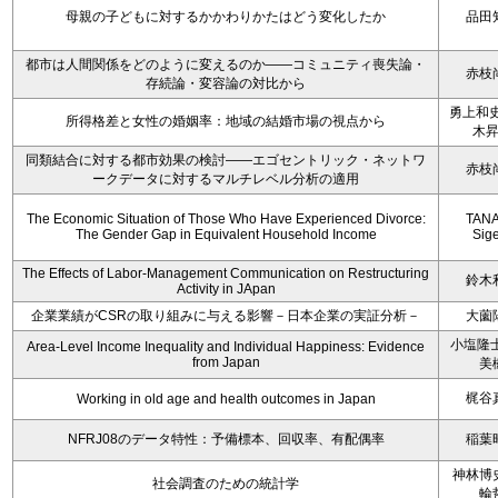
母親の子どもに対するかかわりかたはどう変化したか
品田
都市は人間関係をどのように変えるのか――コミュニティ喪失論・
赤枝
存続論・変容論の対比から
勇上和史
所得格差と女性の婚姻率：地域の結婚市場の視点から
木
同類結合に対する都市効果の検討――エゴセントリック・ネットワ
赤枝
ークデータに対するマルチレベル分析の適用
The Economic Situation of Those Who Have Experienced Divorce:
TAN
The Gender Gap in Equivalent Household Income
Sig
The Effects of Labor-Management Communication on Restructuring
鈴木
Activity in JApan
企業業績がCSRの取り組みに与える影響－日本企業の実証分析－
大薗
小塩隆士
Area-Level Income Inequality and Individual Happiness: Evidence
from Japan
美
梶谷
Working in old age and health outcomes in Japan
NFRJ08のデータ特性：予備標本、回収率、有配偶率
稲葉
神林博
社会調査のための統計学
輪