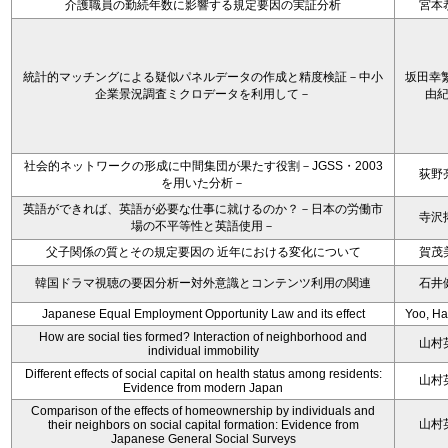
介護職員の勤続年数に影響する規定要因の実証分析
宮本
統計的マッチングによる疑似パネルデータの作成と精度検証－中小
坂田幸繁
企業景況調査ミクロデータを利用して－
由
社会的ネットワークの形成に中間集団が果たす役割－JGSS・2003
荻野
を用いた分析－
英語ができれば、英語が必要な仕事に就けるのか？－日本の労働市
寺沢
場の不平等性と英語使用－
父子関係の質とその規定要因の 近年における変化について
賀茂
韓国ドラマ視聴の要因分析ー対外意識とコンテンツ利用の関連
石井
Japanese Equal Employment Opportunity Law and its effect
Yoo, H
How are social ties formed? Interaction of neighborhood and
山村
individual immobility
Different effects of social capital on health status among residents:
山村
Evidence from modern Japan
Comparison of the effects of homeownership by individuals and
山村
their neighbors on social capital formation: Evidence from
Japanese General Social Surveys