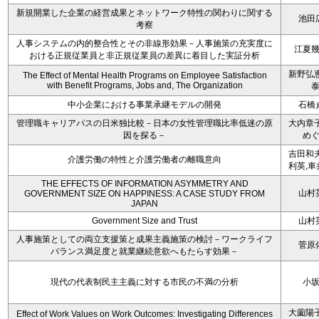
新規開業した企業の経営成果とネットワーク特性の関わりに関する
池田
考察
人事システムの内的整合性とその非線形効果－人事施策の充実度に
江夏
おける正規従業員と非正規従業員の差異に着目した実証分析
新野弘恵
The Effect of Mental Health Programs on Employee Satisfaction
with Benefit Programs, Jobs and, The Organization
中小企業における事業承継モデルの開発
石橋
管理職キャリアパスの日米独比較－日本の女性管理職比率低迷の原
大内章子
因を探る－
め
吉田和夫
介護労働の特性と介護労働者の離職意向
利英,車
THE EFFECTS OF INFORMATION ASYMMETRY AND
山村
GOVERNMENT SIZE ON HAPPINESS: A CASE STUDY FROM
JAPAN
Government Size and Trust
山村
人事施策としての両立支援策と成果主義施策の検討－ワークライフ
菅原
バランス満足度と就業継続意欲へもたらす効果－
現代の代表制民主主義に対する市民の不満の分析
小
大薗陽子
Effect of Work Values on Work Outcomes: Investigating Differences