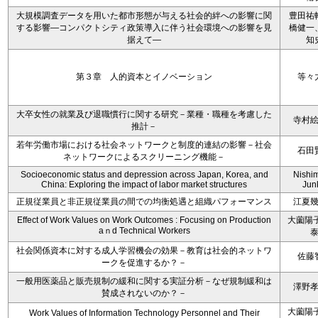
大規模調査データを用いた都市形態が与える社会的絆への影響に関
豊田祐
する影響―コンパクトシティ政策導入に伴う社会環境への影響を見
橋健一
据えて―
知
第３章 人的資本とイノベーション
等々
大卒女性の就業及び退職慣行に関する研究－業種・職種を考慮した
寺村
推計－
若年労働市場における社会ネットワークと制度的連結の影響－社会
石田
ネットワークによるスクリーニング機能－
Socioeconomic status and depression across Japan, Korea, and
Nishi
China: Exploring the impact of labor market structures
Jun
正規従業員と非正規従業員の間での均衡処遇と組織パフォーマンス
江夏
Effect of Work Values on Work Outcomes : Focusing on Production
大薗陽子
aｎd Technical Workers
社会関係資本に対する成人学習機会の効果－教育は社会的ネットワ
佐藤
ークを促進するか？－
一般用医薬品と販売規制の緩和に関する実証分析－なぜ規制緩和は
澤野
賛成されないのか？－
大薗陽子
Work Values of Information Technology Personnel and Their