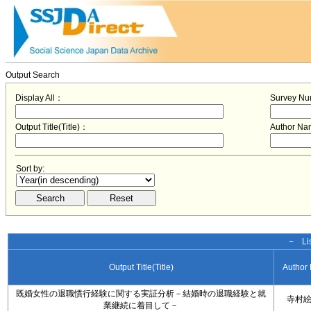
Output Search
Display All：
Survey N
Output Title(Title)：
Author N
Sort by:
− Lis
Output Title(Title)
Author
既婚女性の退職慣行経験に関する実証分析－結婚時の退職経験と就
寺村
業継続に着目して－