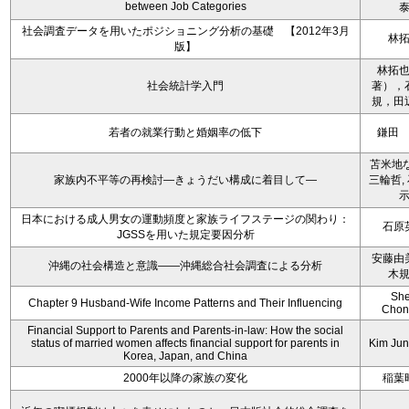
between Job Categories
社会調査データを用いたポジショニング分析の基礎 【2012年3月
林
版】
林拓
社会統計学入門
著），
規，田
若者の就業行動と婚姻率の低下
鎌田
苫米地な
家族内不平等の再検討―きょうだい構成に着目して―
三輪哲,
日本における成人男女の運動頻度と家族ライフステージの関わり：
石原
JGSSを用いた規定要因分析
安藤由
沖縄の社会構造と意識――沖縄総合社会調査による分析
木
Sh
Chapter 9 Husband-Wife Income Patterns and Their Influencing
Chon
Financial Support to Parents and Parents-in-law: How the social
status of married women affects financial support for parents in
Kim Ju
Korea, Japan, and China
2000年以降の家族の変化
稲葉