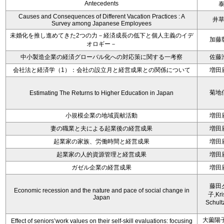
Antecedents
Causes and Consequences of Different Vacation Practices : A
井
Survey among Japanese Employees
未婚化を推し進めてきた2つの力－経済成長の低下と個人主義のイデ
加藤
オロギー－
中小製造企業の経済グローバル化への対応策に関する一考察
佐藤
会社法と経済学（1）：会社の設立月と経営成果との関係について
増田
菊地
Estimating The Returns to Higher Education in Japan
小規模企業の地域貢献活動
増田
妻の職業と夫による起業後の経営成果
増田
起業家の家族、労働時間と経営成果
増田
起業家の人的資源管理と経営成果
増田
ガゼル企業の経営成果
増田
藤田
Economic recession and the nature and pace of social change in
子,Kri
Japan
Schult
大薗陽子
Effect of seniors’work values on their self-skill evaluations: focusing