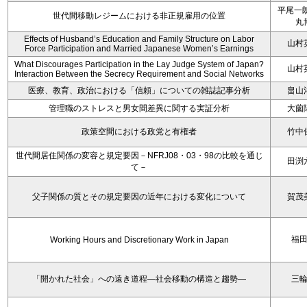
平尾一朗
世代間移動レジームにおける非正規雇用の位置
丸
Effects of Husband’s Education and Family Structure on Labor
山村
Force Participation and Married Japanese Women’s Earnings
What Discourages Participation in the Lay Judge System of Japan?
山村
Interaction Between the Secrecy Requirement and Social Networks
医療、教育、政治における「信頼」についての雑誌記事分析
畠山
管理職のストレスと男女間差異に関する実証分析
大薗
政策空間における政党と有権者
竹中
世代間居住関係の変容と規定要因－NFRJ08・03・98の比較を通じ
田渕
て－
父子関係の質とその規定要因の近年における変化について
賀茂
福
Working Hours and Discretionary Work in Japan
「開かれた社会」への遠き道程―社会移動の構造と趨勢―
三