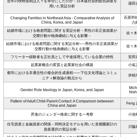
近年の喫煙規制は人々を幸せにしたのか：日本版社会的総合調査を
湯田
用いた実証分析
石原邦雄
Changing Families in Northeast Asia - Comparative Analysis of
China, Korea, and Japan
六
結婚市場における格差問題に関する実証分析－男性の非正規就業が
佐々
交際行動や独身継続に与える影響－
結婚市場における格差問題に関する実証分析──男性の非正規就業が
佐々
交際行動や独身継続に与える影響
フリーター経験者を正社員として中途採用している企業の特性
安田
起業家概念の変質と起業家社会の構築
小嶌
都市における非通念性の複合的生成過程――下位文化理論とコミュ
赤枝
ニティ解放論の観点から
Mich
Gender Role Ideology in Japan, Korea, and Japan
Nish
Pattern of Adult Child-Parent Contact: A Comparison betweeen
Feng 
China and Japan
昇進のジェンダー格差に関する一考察
小池
住宅資産と金融資産の関係－同時決定モデルを用いた首都圏家計の
川脇
資産選択の実証分析－