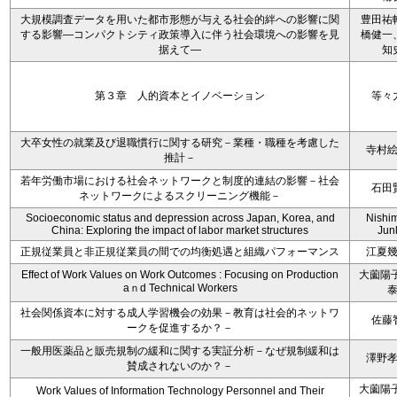
大規模調査データを用いた都市形態が与える社会的絆への影響に関
豊田祐
する影響―コンパクトシティ政策導入に伴う社会環境への影響を見
橋健一
据えて―
知
第３章 人的資本とイノベーション
等々
大卒女性の就業及び退職慣行に関する研究－業種・職種を考慮した
寺村
推計－
若年労働市場における社会ネットワークと制度的連結の影響－社会
石田
ネットワークによるスクリーニング機能－
Socioeconomic status and depression across Japan, Korea, and
Nishi
China: Exploring the impact of labor market structures
Jun
正規従業員と非正規従業員の間での均衡処遇と組織パフォーマンス
江夏
Effect of Work Values on Work Outcomes : Focusing on Production
大薗陽子
aｎd Technical Workers
社会関係資本に対する成人学習機会の効果－教育は社会的ネットワ
佐藤
ークを促進するか？－
一般用医薬品と販売規制の緩和に関する実証分析－なぜ規制緩和は
澤野
賛成されないのか？－
大薗陽子
Work Values of Information Technology Personnel and Their