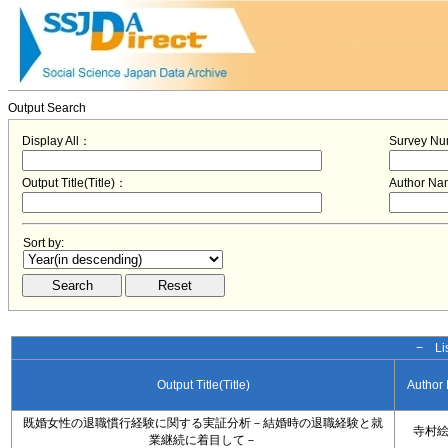
Output Search
Display All：
Survey N
Output Title(Title)：
Author N
Sort by:
− Lis
Output Title(Title)
Author
既婚女性の退職慣行経験に関する実証分析－結婚時の退職経験と就
寺村
業継続に着目して－