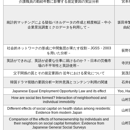
介護職員の勤続年数に影響する規定要因の実証分析
宮本
統計的マッチングによる疑似パネルデータの作成と精度検証－中小
坂田幸繁
企業景況調査ミクロデータを利用して－
由
社会的ネットワークの形成に中間集団が果たす役割－JGSS・2003
荻野
を用いた分析－
英語ができれば、英語が必要な仕事に就けるのか？－日本の労働市
寺沢
場の不平等性と英語使用－
父子関係の質とその規定要因の 近年における変化について
賀茂
韓国ドラマ視聴の要因分析ー対外意識とコンテンツ利用の関連
石井
Japanese Equal Employment Opportunity Law and its effect
Yoo, H
How are social ties formed? Interaction of neighborhood and
山村
individual immobility
Different effects of social capital on health status among residents:
山村
Evidence from modern Japan
Comparison of the effects of homeownership by individuals and
山村
their neighbors on social capital formation: Evidence from
Japanese General Social Surveys