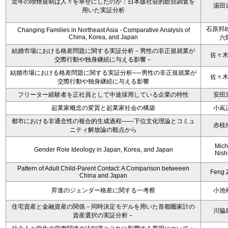
近年の喫煙規制は人々を幸せにしたのか：日本版社会的総合調査を
湯田
用いた実証分析
石原邦雄
Changing Families in Northeast Asia - Comparative Analysis of
China, Korea, and Japan
六
結婚市場における格差問題に関する実証分析－男性の非正規就業が
佐々
交際行動や独身継続に与える影響－
結婚市場における格差問題に関する実証分析──男性の非正規就業が
佐々
交際行動や独身継続に与える影響
フリーター経験者を正社員として中途採用している企業の特性
安田
起業家概念の変質と起業家社会の構築
小嶌
都市における非通念性の複合的生成過程――下位文化理論とコミュ
赤枝
ニティ解放論の観点から
Mich
Gender Role Ideology in Japan, Korea, and Japan
Nish
Pattern of Adult Child-Parent Contact: A Comparison betweeen
Feng 
China and Japan
昇進のジェンダー格差に関する一考察
小池
住宅資産と金融資産の関係－同時決定モデルを用いた首都圏家計の
川脇
資産選択の実証分析－