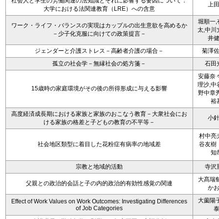
社会人と学生の労働関連の法知識とそれに影響する要因について：
上
大学における法関連教育（LRE）への含意
堀順一,
ワーク・ライフ・バランスの実現はカップルの出生意欲を高めるか
太,中川
－少子化克服に向けての政策提言－
井
ジェンダーと介護ストレス－高齢者介護の場合－
菊澤
孤立の社会学－無縁社会の処方箋－
石田
安藤奈々
理沙,中
15歳時の家庭環境がその後の所得形成に与える影響
野中章秀
裕
高度経済成長期における家族と家族のおこなう教育－大衆社会にお
小
ける家族の格差と子どもの教育の不平等－
村中亮
社会地区類型に着目した花粉症有病率の地域差
谷友樹
知
宗教と地域的活動
寺沢
大髙瑞郁
父親との政治的会話と子の内的政治的有効性感覚の関連
か
大薗陽子
Effect of Work Values on Work Outcomes: Investigating Differences
of Job Categories