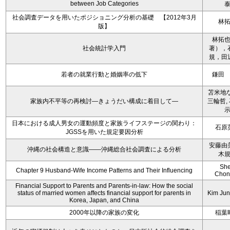
between Job Categories
社会調査データを用いたポジショニング分析の基礎 【2012年3月
林
版】
林拓
社会統計学入門
著），
規，田
若者の就業行動と婚姻率の低下
鎌田
苫米地な
家族内不平等の再検討―きょうだい構成に着目して―
三輪哲,
日本における成人男女の運動頻度と家族ライフステージの関わり：
石原
JGSSを用いた規定要因分析
安藤由
沖縄の社会構造と意識――沖縄総合社会調査による分析
木
Sh
Chapter 9 Husband-Wife Income Patterns and Their Influencing
Chon
Financial Support to Parents and Parents-in-law: How the social
status of married women affects financial support for parents in
Kim Ju
Korea, Japan, and China
2000年以降の家族の変化
稲葉