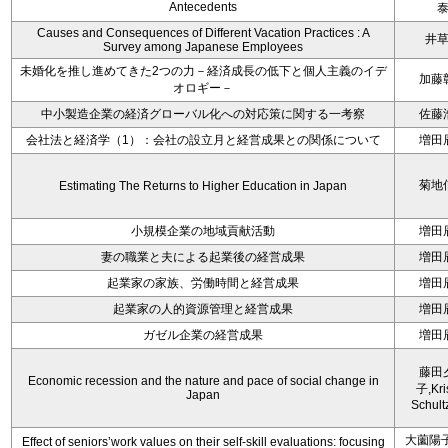
Antecedents
Causes and Consequences of Different Vacation Practices : A
井
Survey among Japanese Employees
未婚化を推し進めてきた2つの力－経済成長の低下と個人主義のイデ
加藤
オロギー－
中小製造企業の経済グローバル化への対応策に関する一考察
佐藤
会社法と経済学（1）：会社の設立月と経営成果との関係について
増田
菊地
Estimating The Returns to Higher Education in Japan
小規模企業の地域貢献活動
増田
妻の職業と夫による起業後の経営成果
増田
起業家の家族、労働時間と経営成果
増田
起業家の人的資源管理と経営成果
増田
ガゼル企業の経営成果
増田
藤田
Economic recession and the nature and pace of social change in
子,Kri
Japan
Schult
大薗陽子
Effect of seniors’work values on their self-skill evaluations: focusing