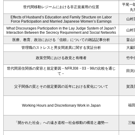
平尾一朗
世代間移動レジームにおける非正規雇用の位置
丸
Effects of Husband’s Education and Family Structure on Labor
山村
Force Participation and Married Japanese Women’s Earnings
What Discourages Participation in the Lay Judge System of Japan?
山村
Interaction Between the Secrecy Requirement and Social Networks
医療、教育、政治における「信頼」についての雑誌記事分析
畠山
管理職のストレスと男女間差異に関する実証分析
大薗
政策空間における政党と有権者
竹中
世代間居住関係の変容と規定要因－NFRJ08・03・98の比較を通じ
田渕
て－
父子関係の質とその規定要因の近年における変化について
賀茂
福
Working Hours and Discretionary Work in Japan
「開かれた社会」への遠き道程―社会移動の構造と趨勢―
三