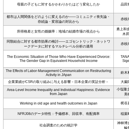
母親の子どもに対するかかわりかたはどう変化したか
品田
都市は人間関係をどのように変えるのか――コミュニティ喪失論・
赤枝
存続論・変容論の対比から
勇上和史
所得格差と女性の婚姻率：地域の結婚市場の視点から
木
同類結合に対する都市効果の検討――エゴセントリック・ネットワ
赤枝
ークデータに対するマルチレベル分析の適用
The Economic Situation of Those Who Have Experienced Divorce:
TAN
The Gender Gap in Equivalent Household Income
Sig
The Effects of Labor-Management Communication on Restructuring
鈴木
Activity in JApan
企業業績がCSRの取り組みに与える影響－日本企業の実証分析－
大薗
小塩隆士
Area-Level Income Inequality and Individual Happiness: Evidence
from Japan
美
梶谷
Working in old age and health outcomes in Japan
NFRJ08のデータ特性：予備標本、回収率、有配偶率
稲葉
神林博
社会調査のための統計学
輪