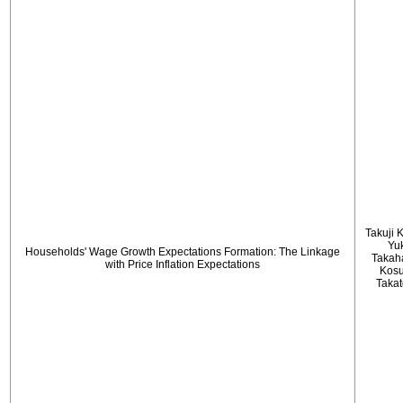
Takuji 
Yu
Households' Wage Growth Expectations Formation: The Linkage
Takah
with Price Inflation Expectations
Kos
Taka