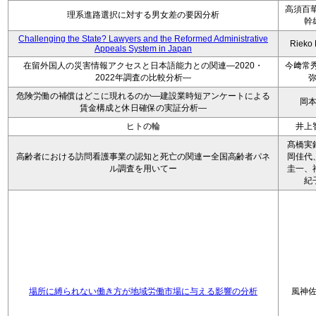
高須百華
理系進路選択に対する男女差の要因分析
幹
Challenging the State? Lawyers and the Reformed Administrative
Rieko
Appeals System in Japan
在留外国人の災害情報アクセスと日本語能力との関連―2020・
今﨑常秀
2022年調査の比較分析―
危険労働の補償はどこに現れるのか―建設業時短アンケートによる
岡
賃金構成と休日確保の実証分析―
ヒトの輪
井上
髙橋実
高齢者における訪問看護事業の認知と死亡の関連ー全国高齢者パネ
岡佳代
ル調査を用いてー
圭一、
紀
場所に縛られない働き方が地域労働市場に与える影響の分析
風神