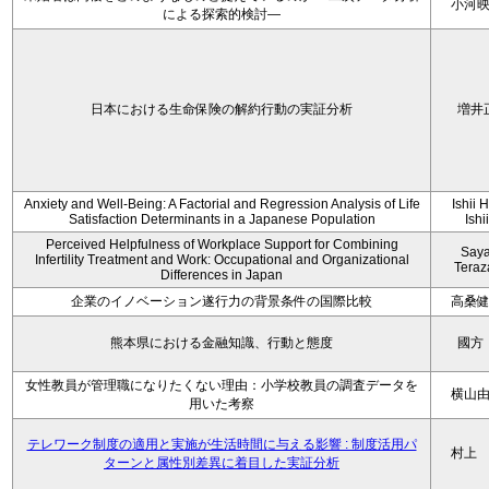
小河
による探索的検討—
日本における生命保険の解約行動の実証分析
増井
Anxiety and Well-Being: A Factorial and Regression Analysis of Life
Ishii 
Satisfaction Determinants in a Japanese Population
Ishi
Perceived Helpfulness of Workplace Support for Combining
Say
Infertility Treatment and Work: Occupational and Organizational
Tera
Differences in Japan
企業のイノベーション遂行力の背景条件の国際比較
高桑
熊本県における金融知識、行動と態度
國方
女性教員が管理職になりたくない理由：小学校教員の調査データを
横山
用いた考察
テレワーク制度の適用と実施が生活時間に与える影響 : 制度活用パ
村上
ターンと属性別差異に着目した実証分析