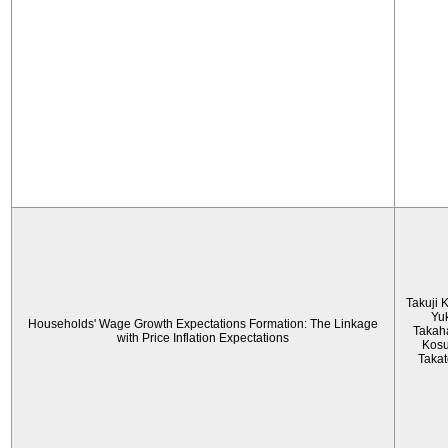
Takuji 
Yu
Households' Wage Growth Expectations Formation: The Linkage
Takah
with Price Inflation Expectations
Kos
Taka