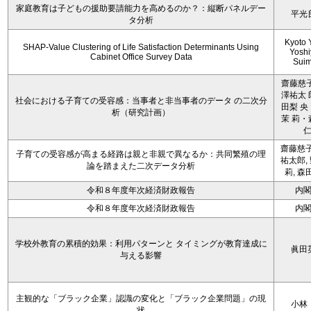
家庭教育は子どもの援助要請能力を高めるのか？：縦断パネルデー
平光
タ分析
Kyoto 
SHAP-Value Clustering of Life Satisfaction Determinants Using
Yoshi
Cabinet Office Survey Data
Sui
齋藤慈子
澤祐太 
社会における子育ての受容感：当事者と非当事者のデータ の二次分
田梨 央
析（研究計画）
茉 莉・
齋藤慈子
子育ての受容感が高まる経路は親と非親で異なるか：共同繁殖の理
祐太郎,
論を踏まえた二次データ分析
莉, 森
令和８年度年次経済財政報告
内
令和８年度年次経済財政報告
内
学校外教育の累積的効果：利用パターンと タイミングが教育達成に
眞田
与える影響
主観的な「ブラック企業」認識の変化と「ブラック企業問題」の現
小林
状