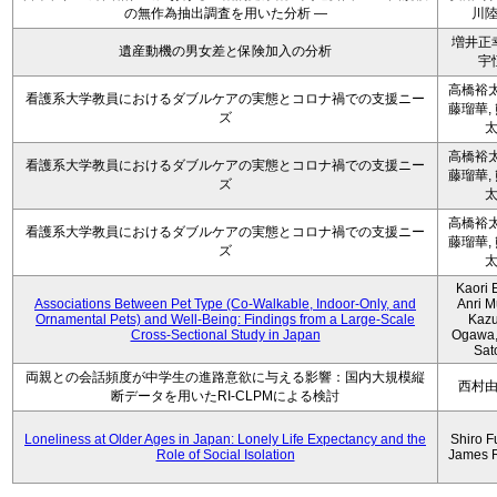
の無作為抽出調査を用いた分析 ―
川
増井正
遺産動機の男女差と保険加入の分析
宇
高橋裕太
看護系大学教員におけるダブルケアの実態とコロナ禍での支援ニー
藤瑠華,
ズ
高橋裕太
看護系大学教員におけるダブルケアの実態とコロナ禍での支援ニー
藤瑠華,
ズ
高橋裕太
看護系大学教員におけるダブルケアの実態とコロナ禍での支援ニー
藤瑠華,
ズ
Kaori 
Associations Between Pet Type (Co-Walkable, Indoor-Only, and
Anri M
Ornamental Pets) and Well-Being: Findings from a Large-Scale
Kaz
Cross-Sectional Study in Japan
Ogawa,
Sat
両親との会話頻度が中学生の進路意欲に与える影響：国内大規模縦
西村
断データを用いたRI-CLPMによる検討
Loneliness at Older Ages in Japan: Lonely Life Expectancy and the
Shiro F
Role of Social Isolation
James 