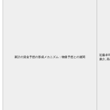
近藤卓司
家計の賃金予想の形成メカニズム：物価予想との連関
康介, 