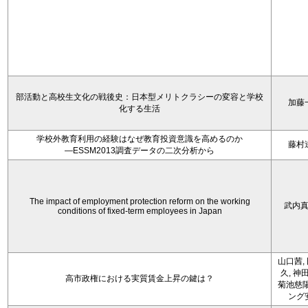
部活動と高校生文化の戦後史：日本型メリトクラシーの変容と学校
加藤
化する生活
学校外教育利用の経験はなぜ教育投資意識を高めるのか
藤村
―ESSM2013調査データの二次分析から
The impact of employment protection reform on the working
武内
conditions of fixed-term employees in Japan
山口茜,
久, 神
高市政権における実質賃金上昇の鍵は？
菊池慈陽
ング