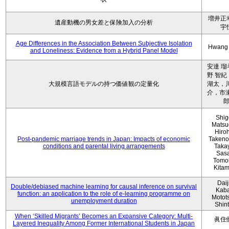
増井正
遺産動機の男女差と保険加入の分析
宇
Age Differences in the Association Between Subjective Isolation
Hwang
and Loneliness: Evidence from a Hybrid Panel Model
安達 瑠
野 智紀
大規模言語モデルの持つ価値観の定量化
湖太，川
介，市瀬
Shig
Matsu
Hiro
Post-pandemic marriage trends in Japan: Impacts of economic
Takeno
conditions and parental living arrangements
Taka
Sasa
Tomo
Kita
Daij
Double/debiased machine learning for causal inference on survival
Kaba
function: an application to the role of e-learning programme on
Motot
unemployment duration
Shin
When ‘Skilled Migrants’ Becomes an Expansive Category: Multi-
眞住
Layered Inequality Among Former International Students in Japan