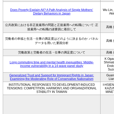
Does Poverty Explain All? A Path Analysis of Single Mothers’
Wu Lin, 
Dietary Behaviors in Japan
Aki
公共政策における非正規雇用の問題と正規雇用への転職について: 正
高橋 
規雇用への転職の諸要因に着目して
労働者の幸福と生活・仕事の満足度はどのように決まるのか: パネル
高橋 
データを用いた要因分析
労働政策と労働者の生活・仕事の満足度について
高橋 
K Oga
Long commuting time and mental health inequalities: Middle-
Shimat
income vulnerability in a 14-wave panel study
Endo
Suz
Generalized Trust and Support for Immigrant Rights in Japan:
Guan
Examining the Moderating Role of Conservative Nationalism
Lia
INSTITUTIONAL RESPONSES TO DEVELOPMENT-INDUCED
I-HSIEN
TENSIONS: COMPETITION, HARMONY, AND ORGANIZATIONAL
KAZU
STABILITY IN TAIWAN
MINE