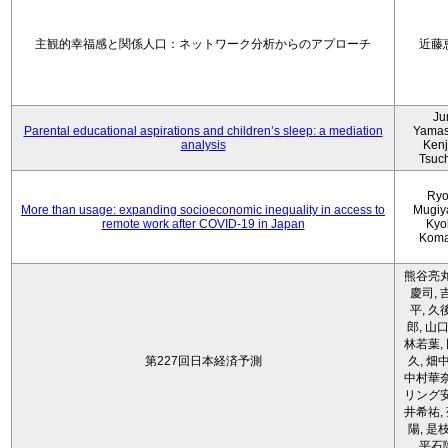
主観的幸福感と関係人口：ネットワーク分析からのアプローチ
近藤
Ju
Parental educational aspirations and children’s sleep: a mediation
Yamas
analysis
Kenji
Tsuc
Ryo
More than usage: expanding socioeconomic inequality in access to
Mugiy
remote work after COVID-19 in Japan
Kyo
Koma
熊谷亮丸
慶司, 
平, 久
郎, 山口
林若葉,
第227回日本経済予測
久, 畑
中村華奈
リング安
井希祐,
陽, 是
平石