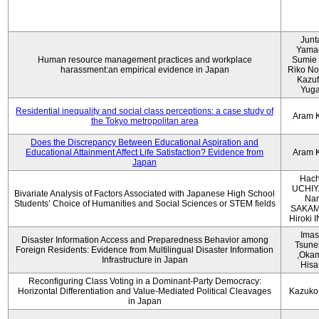
Junt
Yama
Human resource management practices and workplace
Sumie 
harassment:an empirical evidence in Japan
Riko No
Kazu
Yug
Residential inequality and social class perceptions: a case study of
Aram 
the Tokyo metropolitan area
Does the Discrepancy Between Educational Aspiration and
Educational Attainment Affect Life Satisfaction? Evidence from
Aram 
Japan
Hach
UCHIY
Bivariate Analysis of Factors Associated with Japanese High School
Na
Students’ Choice of Humanities and Social Sciences or STEM fields
SAKAM
Hiroki
Imas
Disaster Information Access and Preparedness Behavior among
Tsune
Foreign Residents: Evidence from Multilingual Disaster Information
,Oka
Infrastructure in Japan
Hisa
Reconfiguring Class Voting in a Dominant-Party Democracy:
Horizontal Differentiation and Value-Mediated Political Cleavages
Kazuko
in Japan