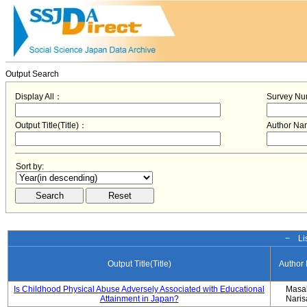
Output Search
Display All：
Survey N
Output Title(Title)：
Author N
Sort by:
− Lis
Output Title(Title)
Author
Is Childhood Physical Abuse Adversely Associated with Educational
Masa
Attainment in Japan?
Nari