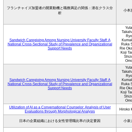
フランチャイズ加盟者の開業動機と職務満足の関係：潜在クラス分
小本
析
Yut
Takah
Ryo
Sandwich Caregiving Among Nursing University Faculty Staff: A
Kumak
National Cross-Sectional Study of Prevalence and Organizational
Ruka S
Support Needs
Rie Ok
Koji T
Shiz
Omo
Yut
Takah
Ryo
Sandwich Caregiving Among Nursing University Faculty Staff: A
Kumak
National Cross-Sectional Study of Prevalence and Organizational
Ruka S
Support Needs
Rie Ok
Koji T
Shiz
Omo
Utilization of AI as a Conversational Counselor: Analysis of User
Hiroko
Evaluations through Morphological Analysis
日本の企業組織における女性管理職比率の決定要因
小泉