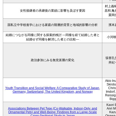
村上義昭
女性後継者の承継後の業績に影響を及ぼす要因
昌和,亀
栗岡
国私立中学校進学における家庭の階層的背景と地域的影響の分析
濱本
結婚につながる同棲に関する探索的検討 ―同棲を経て結婚した者と
小河
結婚せず同棲を解消した者との比較―
張替孔
政治参加にみる無党派層の変化
井紀
Akio Inu
Skrob
Youth Transition and Social Welfare: A Comparative Study of Japan,
Chris
Germany, Switzerland, The United Kingdom, and Norway
Imdorf, 
Reissig
Bigg
Kaori 
Associations Between Pet Type (Co-Walkable, Indoor-Only, and
Anri M
Ornamental Pets) and Well-Being: Findings from a Large-Scale
Kaz
Cross-Sectional Study in Japan
Ogawa,