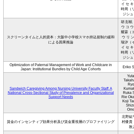
イ セ キ
時周（リ
ジシュ 
胡 彭航
ウ コ ウ
耀霖（ト
スクリーンタイムと人的資本：大阪中小学校スマホ持込規制の緩和
ウ リ ン
による因果推論
瑞汐（イ
イ セ キ
時周（リ
ジシュ 
Optimization of Paternal Management of Work and Childcare in
Eriko 
Japan: Institutional Bundles by Child Age Cohorts
Yut
Takah
Ryo
Sandwich Caregiving Among Nursing University Faculty Staff: A
Kumak
National Cross-Sectional Study of Prevalence and Organizational
Ruka S
Support Needs
Rie Ok
Koji T
Shiz
Omo
北野紘
賃金のインセンティブ効果分析及び賃金重視層のプロファイリング
村優貴
敦