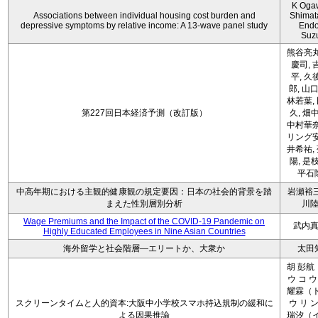
K Oga
Associations between individual housing cost burden and
Shimat
depressive symptoms by relative income: A 13-wave panel study
Endo
Suz
熊谷亮丸
慶司, 
平, 久
郎, 山口
林若葉,
第227回日本経済予測（改訂版）
久, 畑
中村華奈
リング安
井希祐,
陽, 是
平石
中高年期における主観的健康観の規定要因：日本の社会的背景を踏
岩瀬裕三
まえた性別層別分析
川
Wage Premiums and the Impact of the COVID‑19 Pandemic on
武内
Highly Educated Employees in Nine Asian Countries
海外留学と社会階層―エリートか、大衆か
太田
胡 彭航
ウ コ ウ
耀霖（ト
スクリーンタイムと人的資本:大阪中小学校スマホ持込規制の緩和に
ウ リ ン
よる因果推論
瑞汐（イ