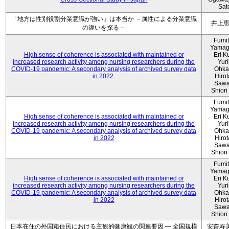
Sat
「地方は性別役割分業意識が強い」は本当か －属性による分業意識
井上
の違いを探る－
Fumi
Yamag
High sense of coherence is associated with maintained or
Eri K
increased research activity among nursing researchers during the
Yur
COVID-19 pandemic: A secondary analysis of archived survey data
Ohka
in 2022.
Hiro
Sawa
Shiori 
Fumi
Yamag
High sense of coherence is associated with maintained or
Eri K
increased research activity among nursing researchers during the
Yur
COVID-19 pandemic: A secondary analysis of archived survey data
Ohka
in 2022
Hiro
Sawa
Shiori 
Fumi
Yamag
High sense of coherence is associated with maintained or
Eri K
increased research activity among nursing researchers during the
Yur
COVID-19 pandemic: A secondary analysis of archived survey data
Ohka
in 2022
Hiro
Sawa
Shiori 
日本在住の外国籍住民における主観的健康観の関連要因 ― 全国規模
安齋寿美