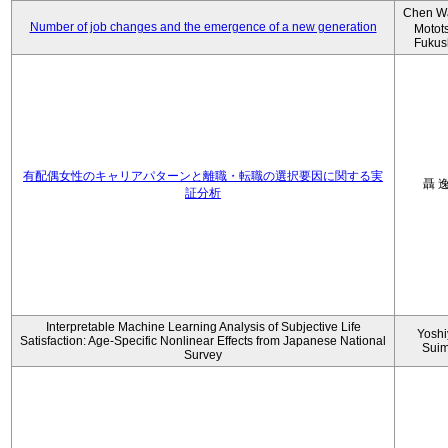
Chen W
Number of job changes and the emergence of a new generation
Motot
Fukus
有配偶女性のキャリアパターンと離職・転職の選択要因に関する実
聶 
証分析
Interpretable Machine Learning Analysis of Subjective Life
Yoshi
Satisfaction: Age-Specific Nonlinear Effects from Japanese National
Sui
Survey