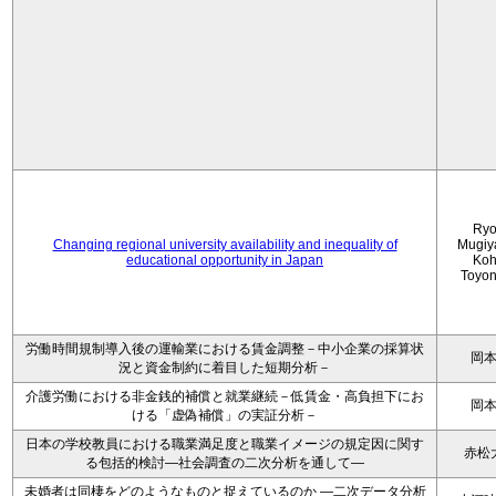
Ryo
Changing regional university availability and inequality of
Mugiy
educational opportunity in Japan
Koh
Toyo
労働時間規制導入後の運輸業における賃金調整－中小企業の採算状
岡
況と資金制約に着目した短期分析－
介護労働における非金銭的補償と就業継続－低賃金・高負担下にお
岡
ける「虚偽補償」の実証分析－
日本の学校教員における職業満足度と職業イメージの規定因に関す
赤松
る包括的検討―社会調査の二次分析を通して―
未婚者は同棲をどのようなものと捉えているのか —二次データ分析