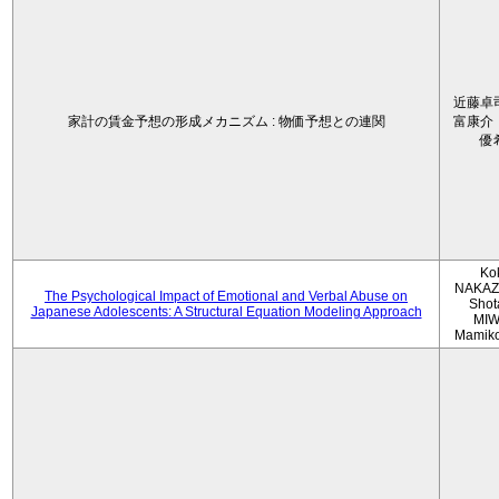
近藤卓
家計の賃金予想の形成メカニズム : 物価予想との連関
富康介
優
Ko
NAKAZ
The Psychological Impact of Emotional and Verbal Abuse on
Shot
Japanese Adolescents: A Structural Equation Modeling Approach
MIW
Mamik