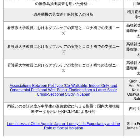
の無作為抽出調査を用いた分析 ―
川
増井正
遺産動機の男女差と保険加入の分析
宇
高橋裕太
看護系大学教員におけるダブルケアの実態とコロナ禍での支援ニー
藤瑠華,
ズ
高橋裕太
看護系大学教員におけるダブルケアの実態とコロナ禍での支援ニー
藤瑠華,
ズ
高橋裕太
看護系大学教員におけるダブルケアの実態とコロナ禍での支援ニー
藤瑠華,
ズ
Kaori 
Associations Between Pet Type (Co-Walkable, Indoor-Only, and
Anri M
Ornamental Pets) and Well-Being: Findings from a Large-Scale
Kaz
Cross-Sectional Study in Japan
Ogawa,
Sat
両親との会話頻度が中学生の進路意欲に与える影響：国内大規模縦
西村
断データを用いたRI-CLPMによる検討
Loneliness at Older Ages in Japan: Lonely Life Expectancy and the
Shiro F
Role of Social Isolation
James 