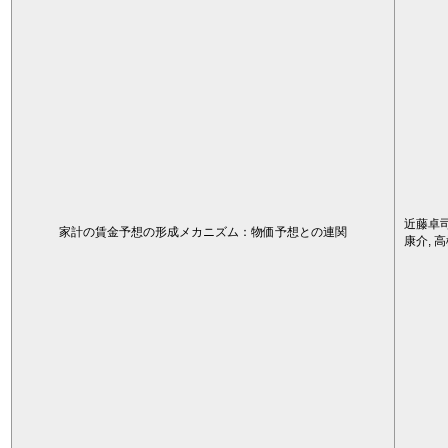
近藤卓司
家計の賃金予想の形成メカニズム：物価予想との連関
康介, 