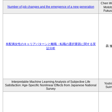
Chen W
Number of job changes and the emergence of a new generation
Motot
Fukus
有配偶女性のキャリアパターンと離職・転職の選択要因に関する実
聶 
証分析
Interpretable Machine Learning Analysis of Subjective Life
Yoshi
Satisfaction: Age-Specific Nonlinear Effects from Japanese National
Sui
Survey