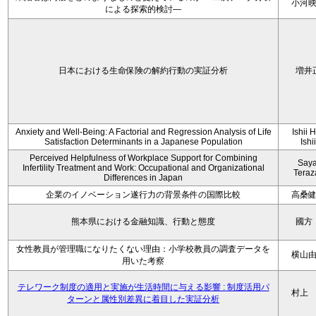
小河
による探索的検討—
日本における生命保険の解約行動の実証分析
増井
Anxiety and Well-Being: A Factorial and Regression Analysis of Life
Ishii 
Satisfaction Determinants in a Japanese Population
Ishi
Perceived Helpfulness of Workplace Support for Combining
Say
Infertility Treatment and Work: Occupational and Organizational
Tera
Differences in Japan
企業のイノベーション遂行力の背景条件の国際比較
高桑
熊本県における金融知識、行動と態度
國方
女性教員が管理職になりたくない理由：小学校教員の調査データを
横山
用いた考察
テレワーク制度の適用と実施が生活時間に与える影響 : 制度活用パ
村上
ターンと属性別差異に着目した実証分析