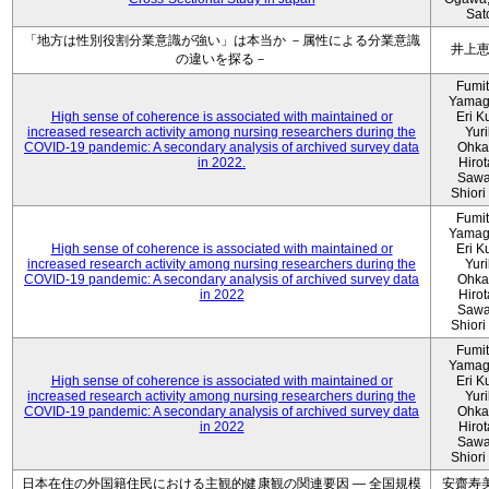
Sat
「地方は性別役割分業意識が強い」は本当か －属性による分業意識
井上
の違いを探る－
Fumi
Yamag
High sense of coherence is associated with maintained or
Eri K
increased research activity among nursing researchers during the
Yur
COVID-19 pandemic: A secondary analysis of archived survey data
Ohka
in 2022.
Hiro
Sawa
Shiori 
Fumi
Yamag
High sense of coherence is associated with maintained or
Eri K
increased research activity among nursing researchers during the
Yur
COVID-19 pandemic: A secondary analysis of archived survey data
Ohka
in 2022
Hiro
Sawa
Shiori 
Fumi
Yamag
High sense of coherence is associated with maintained or
Eri K
increased research activity among nursing researchers during the
Yur
COVID-19 pandemic: A secondary analysis of archived survey data
Ohka
in 2022
Hiro
Sawa
Shiori 
日本在住の外国籍住民における主観的健康観の関連要因 ― 全国規模
安齋寿美