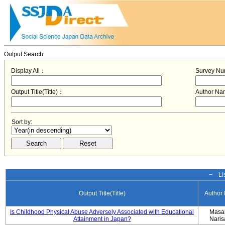
Output Search
Display All：
Survey N
Output Title(Title)：
Author N
Sort by:
− Lis
Output Title(Title)
Author
Is Childhood Physical Abuse Adversely Associated with Educational
Masa
Attainment in Japan?
Nari