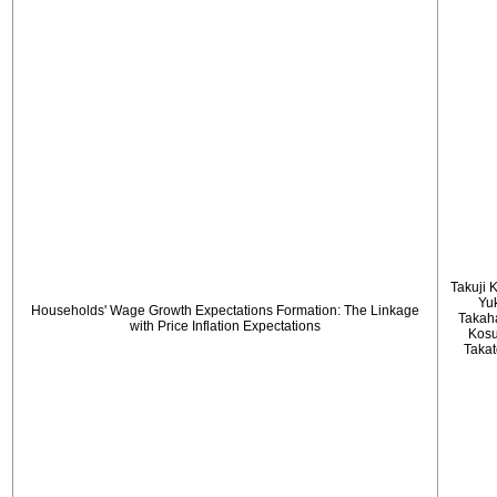
Takuji 
Yu
Households' Wage Growth Expectations Formation: The Linkage
Takah
with Price Inflation Expectations
Kos
Taka