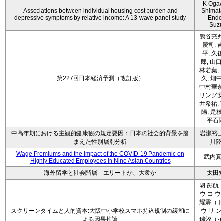
K Oga
Associations between individual housing cost burden and
Shimat
depressive symptoms by relative income: A 13-wave panel study
Endo
Suz
熊谷亮丸
慶司, 
平, 久
郎, 山口
林若葉,
第227回日本経済予測（改訂版）
久, 畑
中村華奈
リング安
井希祐,
陽, 是
平石
中高年期における主観的健康観の規定要因：日本の社会的背景を踏
岩瀬裕三
まえた性別層別分析
川
Wage Premiums and the Impact of the COVID‑19 Pandemic on
武内
Highly Educated Employees in Nine Asian Countries
海外留学と社会階層―エリートか、大衆か
太田
胡 彭航
ウ コ ウ
耀霖（ト
スクリーンタイムと人的資本:大阪中小学校スマホ持込規制の緩和に
ウ リ ン
よる因果推論
瑞汐（イ