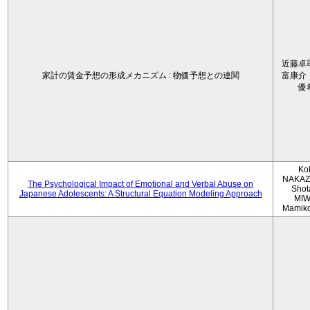
近藤卓
家計の賃金予想の形成メカニズム : 物価予想との連関
富康介
優
Ko
NAKAZ
The Psychological Impact of Emotional and Verbal Abuse on
Shot
Japanese Adolescents: A Structural Equation Modeling Approach
MIW
Mamik