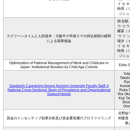
イ セ キ
時周（リ
ジシュ 
胡 彭航
ウ コ ウ
耀霖（ト
スクリーンタイムと人的資本：大阪中小学校スマホ持込規制の緩和
ウ リ ン
による因果推論
瑞汐（イ
イ セ キ
時周（リ
ジシュ 
Optimization of Paternal Management of Work and Childcare in
Eriko 
Japan: Institutional Bundles by Child Age Cohorts
Yut
Takah
Ryo
Sandwich Caregiving Among Nursing University Faculty Staff: A
Kumak
National Cross-Sectional Study of Prevalence and Organizational
Ruka S
Support Needs
Rie Ok
Koji T
Shiz
Omo
北野紘
賃金のインセンティブ効果分析及び賃金重視層のプロファイリング
村優貴
敦