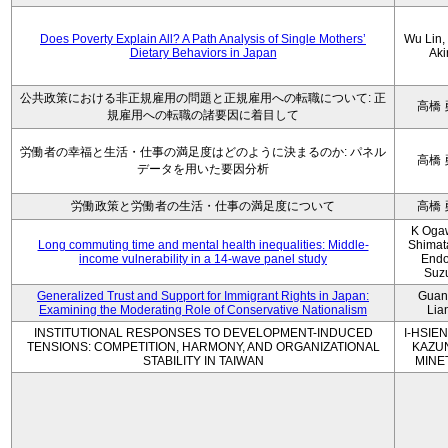
Does Poverty Explain All? A Path Analysis of Single Mothers’
Wu Lin, 
Dietary Behaviors in Japan
Aki
公共政策における非正規雇用の問題と正規雇用への転職について: 正
高橋 
規雇用への転職の諸要因に着目して
労働者の幸福と生活・仕事の満足度はどのように決まるのか: パネル
高橋 
データを用いた要因分析
労働政策と労働者の生活・仕事の満足度について
高橋 
K Oga
Long commuting time and mental health inequalities: Middle-
Shimat
income vulnerability in a 14-wave panel study
Endo
Suz
Generalized Trust and Support for Immigrant Rights in Japan:
Guan
Examining the Moderating Role of Conservative Nationalism
Lia
INSTITUTIONAL RESPONSES TO DEVELOPMENT-INDUCED
I-HSIEN
TENSIONS: COMPETITION, HARMONY, AND ORGANIZATIONAL
KAZU
STABILITY IN TAIWAN
MINE