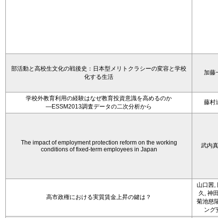
部活動と高校生文化の戦後史：日本型メリトクラシーの変容と学校
加藤
化する生活
学校外教育利用の経験はなぜ教育投資意識を高めるのか
藤村
―ESSM2013調査データの二次分析から
The impact of employment protection reform on the working
武内
conditions of fixed-term employees in Japan
山口茜,
久, 神
高市政権における実質賃金上昇の鍵は？
菊池慈陽
ング