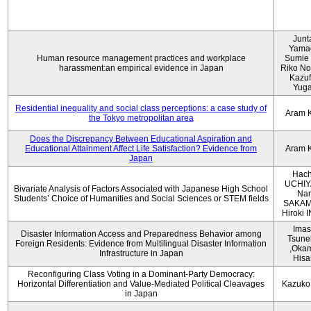
Junt
Yama
Human resource management practices and workplace
Sumie 
harassment:an empirical evidence in Japan
Riko No
Kazu
Yug
Residential inequality and social class perceptions: a case study of
Aram 
the Tokyo metropolitan area
Does the Discrepancy Between Educational Aspiration and
Educational Attainment Affect Life Satisfaction? Evidence from
Aram 
Japan
Hach
UCHIY
Bivariate Analysis of Factors Associated with Japanese High School
Na
Students’ Choice of Humanities and Social Sciences or STEM fields
SAKAM
Hiroki
Imas
Disaster Information Access and Preparedness Behavior among
Tsune
Foreign Residents: Evidence from Multilingual Disaster Information
,Oka
Infrastructure in Japan
Hisa
Reconfiguring Class Voting in a Dominant-Party Democracy:
Horizontal Differentiation and Value-Mediated Political Cleavages
Kazuko
in Japan