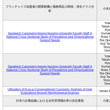
フランチャイズ加盟者の開業動機と職務満足の関係：潜在クラス分
小本
析
Yut
Takah
Ryo
Sandwich Caregiving Among Nursing University Faculty Staff: A
Kumak
National Cross-Sectional Study of Prevalence and Organizational
Ruka S
Support Needs
Rie Ok
Koji T
Shiz
Omo
Yut
Takah
Ryo
Sandwich Caregiving Among Nursing University Faculty Staff: A
Kumak
National Cross-Sectional Study of Prevalence and Organizational
Ruka S
Support Needs
Rie Ok
Koji T
Shiz
Omo
Utilization of AI as a Conversational Counselor: Analysis of User
Hiroko
Evaluations through Morphological Analysis
日本の企業組織における女性管理職比率の決定要因
小泉