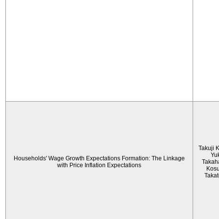
Takuji 
Yu
Households' Wage Growth Expectations Formation: The Linkage
Takah
with Price Inflation Expectations
Kos
Taka