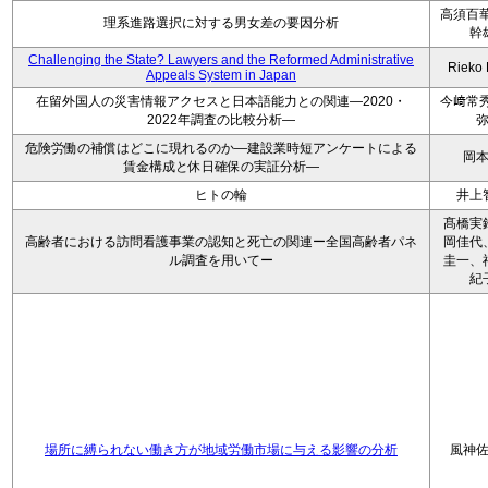
高須百華
理系進路選択に対する男女差の要因分析
幹
Challenging the State? Lawyers and the Reformed Administrative
Rieko
Appeals System in Japan
在留外国人の災害情報アクセスと日本語能力との関連―2020・
今﨑常秀
2022年調査の比較分析―
危険労働の補償はどこに現れるのか―建設業時短アンケートによる
岡
賃金構成と休日確保の実証分析―
ヒトの輪
井上
髙橋実
高齢者における訪問看護事業の認知と死亡の関連ー全国高齢者パネ
岡佳代
ル調査を用いてー
圭一、
紀
場所に縛られない働き方が地域労働市場に与える影響の分析
風神