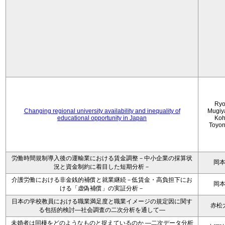
Ryo
Changing regional university availability and inequality of
Mugiy
educational opportunity in Japan
Koh
Toyo
労働時間規制導入後の運輸業における賃金調整－中小企業の採算状
岡
況と資金制約に着目した短期分析－
介護労働における非金銭的補償と就業継続－低賃金・高負担下にお
岡
ける「虚偽補償」の実証分析－
日本の学校教員における職業満足度と職業イメージの規定因に関す
赤松
る包括的検討―社会調査の二次分析を通して―
未婚者は同棲をどのようなものと捉えているのか —二次データ分析