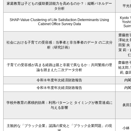
家庭教育は子どもの援助要請能力を高めるのか？：縦断パネルデー
平光
タ分析
Kyoto 
SHAP-Value Clustering of Life Satisfaction Determinants Using
Yoshi
Cabinet Office Survey Data
Sui
齋藤慈子
澤祐太 
社会における子育ての受容感：当事者と非当事者のデータ の二次分
田梨 央
析（研究計画）
茉 莉・
齋藤慈子
子育ての受容感が高まる経路は親と非親で異なるか：共同繁殖の理
祐太郎,
論を踏まえた二次データ分析
莉, 森
令和８年度年次経済財政報告
内
令和８年度年次経済財政報告
内
学校外教育の累積的効果：利用パターンと タイミングが教育達成に
眞田
与える影響
主観的な「ブラック企業」認識の変化と「ブラック企業問題」の現
小林
状