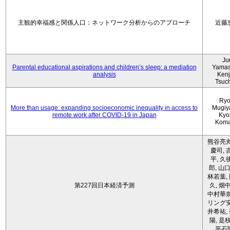
主観的幸福感と関係人口：ネットワーク分析からのアプローチ
近藤
Ju
Parental educational aspirations and children’s sleep: a mediation
Yamas
analysis
Kenji
Tsuc
Ryo
More than usage: expanding socioeconomic inequality in access to
Mugiy
remote work after COVID-19 in Japan
Kyo
Koma
熊谷亮丸
慶司, 
平, 久
郎, 山口
林若葉,
第227回日本経済予測
久, 畑
中村華奈
リング安
井希祐,
陽, 是
平石