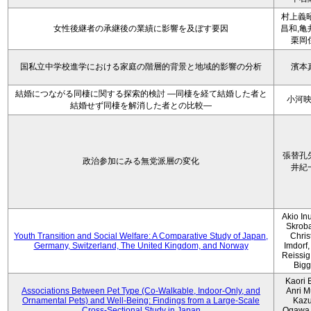
村上義昭
女性後継者の承継後の業績に影響を及ぼす要因
昌和,亀
栗岡
国私立中学校進学における家庭の階層的背景と地域的影響の分析
濱本
結婚につながる同棲に関する探索的検討 ―同棲を経て結婚した者と
小河
結婚せず同棲を解消した者との比較―
張替孔
政治参加にみる無党派層の変化
井紀
Akio Inu
Skrob
Youth Transition and Social Welfare: A Comparative Study of Japan,
Chris
Germany, Switzerland, The United Kingdom, and Norway
Imdorf, 
Reissig
Bigg
Kaori 
Associations Between Pet Type (Co-Walkable, Indoor-Only, and
Anri M
Ornamental Pets) and Well-Being: Findings from a Large-Scale
Kaz
Cross-Sectional Study in Japan
Ogawa,