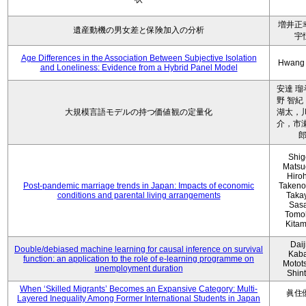
増井正
遺産動機の男女差と保険加入の分析
宇
Age Differences in the Association Between Subjective Isolation
Hwang
and Loneliness: Evidence from a Hybrid Panel Model
安達 瑠
野 智紀
大規模言語モデルの持つ価値観の定量化
湖太，川
介，市瀬
Shig
Matsu
Hiro
Post-pandemic marriage trends in Japan: Impacts of economic
Takeno
conditions and parental living arrangements
Taka
Sasa
Tomo
Kita
Daij
Double/debiased machine learning for causal inference on survival
Kaba
function: an application to the role of e-learning programme on
Motot
unemployment duration
Shin
When ‘Skilled Migrants’ Becomes an Expansive Category: Multi-
眞住
Layered Inequality Among Former International Students in Japan