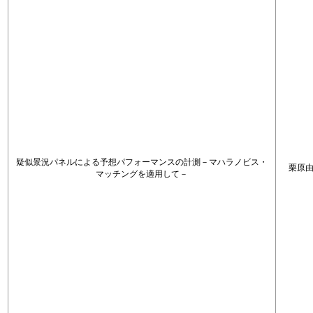
疑似景況パネルによる予想パフォーマンスの計測－マハラノビス・
栗原
マッチングを適用して－