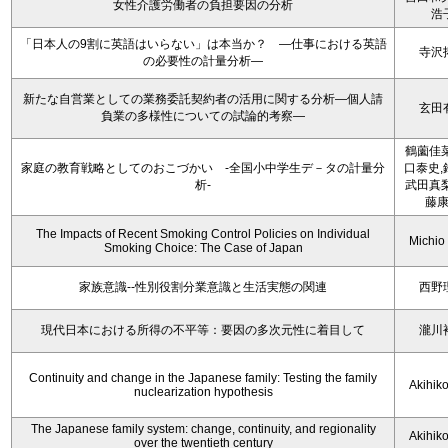
女性介護労働者の負担要因の分析
浩
「日本人の9割に英語はいらない」は本当か？ ―仕事における英語
寺沢
の必要性の計量分析―
新たな自営業としての業務委託契約者の活用に関する分析―個人請
玄田
負業の多様性についての試論的考察―
鶴薗佳菜
家庭の教育戦略としてのおこづかい -全国小中学生デ－タの計量分
口泰史,
析-
武田真梨
藤
The Impacts of Recent Smoking Control Policies on Individual
Michio
Smoking Choice: The Case of Japan
家族意識--性別役割分業意識と生活実態の関連
西野
現代日本における所得の不平等：要因の多次元性に着目して
瀧川
Continuity and change in the Japanese family: Testing the family
Akihik
nuclearization hypothesis
The Japanese family system: change, continuity, and regionality
Akihik
over the twentieth century