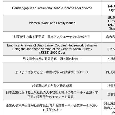
TAN
Gender gap in equivalent household income after divorce
Sig
SUZ
Fumi
Women, Work, and Family Issues
TAN
Sig
制度が生み出す不平等―日本とスウェーデンの比較から
永吉
Empirical Analysis of Dual-Earner Couples' Housework Behavior
Using the Japanese Version of the General Social Survey
Jun 
(JGSS)-2006 Data
男女賃金格差の要因分解－四ヵ国の比較－
小池
よりよい働き方とは－雇用の質への試験的アプローチ
西川
起業家の相対年齢と経営成果
増田
日本企業における正規社員の人事管理と職場のモラール－正規・非
島貫
正規の境界設計のモデレート効果－
河合海至
企業の福利厚生度が勤続年数に与える影響～中小企業データを用い
捺希,八
た実証分析～