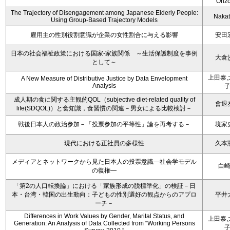
Ohz
The Trajectory of Disengagement among Japanese Elderly People:
Nakata
Using Group-Based Trajectory Models
雇用主の性別役割意識が企業の女性割合に与える影響
安田
日本の社会福祉政策における国家-家族関係 ～生活保護制度を事例
大倉
として～
上田泰,
A New Measure of Distributive Justice by Data Envelopment
Analysis
成人期の食に関する主観的QOL（subjective diet-related quality of
會退
life(SDQOL)）と食知識，食習慣の関連－男女による比較検討－
戦後日本人の政治参加－「投票参加の平等性」論を再考する－
境家
現代における正社員の多様性
久本
メディアとネットワークから見た日本人の投票意識―社会学モデル
白
の復権―
「第2の人口転換論」における「家族形成の脱標準化」の検証－日
本・台湾・韓国の出生動向：子どもの性別選好の観点からのアプロ
平井
ーチ－
Differences in Work Values by Gender, Marital Status, and
上田泰,
Generation: An Analysis of Data Collected from “Working Persons