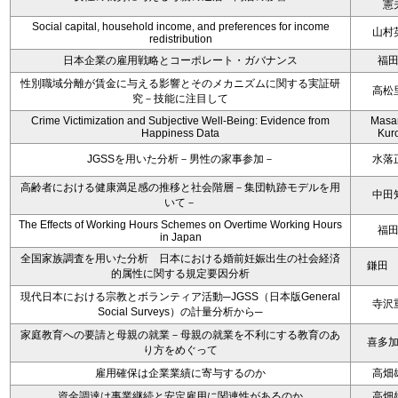
憲
Social capital, household income, and preferences for income
山村
redistribution
日本企業の雇用戦略とコーポレート・ガバナンス
福
性別職域分離が賃金に与える影響とそのメカニズムに関する実証研
高松
究－技能に注目して
Crime Victimization and Subjective Well-Being: Evidence from
Masa
Happiness Data
Kur
JGSSを用いた分析－男性の家事参加－
水落
高齢者における健康満足感の推移と社会階層－集団軌跡モデルを用
中田
いて－
The Effects of Working Hours Schemes on Overtime Working Hours
福
in Japan
全国家族調査を用いた分析 日本における婚前妊娠出生の社会経済
鎌田
的属性に関する規定要因分析
現代日本における宗教とボランティア活動─JGSS（日本版General
寺沢
Social Surveys）の計量分析から─
家庭教育への要請と母親の就業－母親の就業を不利にする教育のあ
喜多
り方をめぐって
雇用確保は企業業績に寄与するのか
高畑
資金調達は事業継続と安定雇用に関連性があるのか
高畑