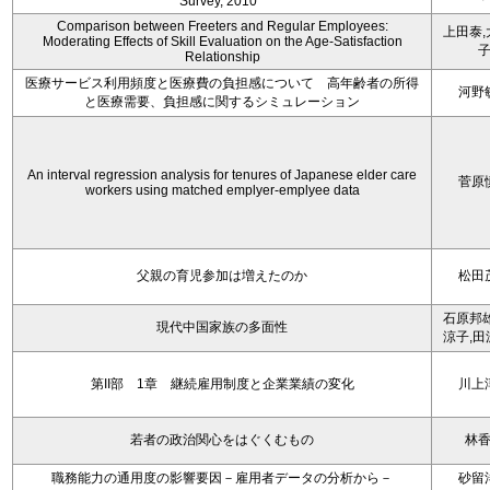
Survey, 2010 ”
Comparison between Freeters and Regular Employees:
上田泰,
Moderating Effects of Skill Evaluation on the Age-Satisfaction
Relationship
医療サービス利用頻度と医療費の負担感について 高年齢者の所得
河野
と医療需要、負担感に関するシミュレーション
An interval regression analysis for tenures of Japanese elder care
菅原
workers using matched emplyer-emplyee data
父親の育児参加は増えたのか
松田
石原邦雄
現代中国家族の多面性
涼子,田
第II部 1章 継続雇用制度と企業業績の変化
川上
若者の政治関心をはぐくむもの
林
職務能力の通用度の影響要因－雇用者データの分析から－
砂留