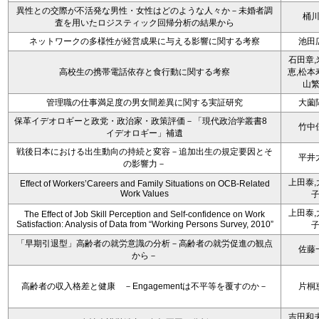
異性との交際が不活発な男性・女性はどのような人々か－未婚者調
桶
査を用いたロジスティック回帰分析の結果から
ネットワークの多様性が経営成果に与える影響に関する考察
池田
石田章,
高校生の携帯電話依存と食行動に関する考察
恵,松本
山
管理職の仕事満足度の男女間差異に関する実証研究
大薗
保革イデオロギーと政党・政治家・政策評価－「現代政治学叢書8
竹中
イデオロギー」補遺
戦後日本における出生動向の持続と変容－追加出生の規定要因とそ
平井
の影響力－
上田泰,
Effect of Workers’Careers and Family Situations on OCB-Related
Work Values
上田泰,
The Effect of Job Skill Perception and Self-confidence on Work
Satisfaction: Analysis of Data from “Working Persons Survey, 2010”
「早期引退型」高齢者の就労意識の分析－高齢者の就労促進の観点
佐藤
から－
高齢者の収入格差と健康 －Engagementは不平等を覆すのか－
片桐
吉田和夫