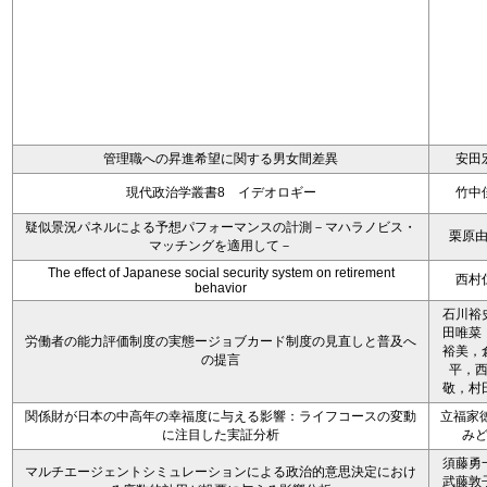
管理職への昇進希望に関する男女間差異
安田
現代政治学叢書8 イデオロギー
竹中
疑似景況パネルによる予想パフォーマンスの計測－マハラノビス・
栗原
マッチングを適用して－
The effect of Japanese social security system on retirement
西村
behavior
石川裕
田唯菜
労働者の能力評価制度の実態ージョブカード制度の見直しと普及へ
裕美，
の提言
平，
敬，村
関係財が日本の中高年の幸福度に与える影響：ライフコースの変動
立福家徳
に注目した実証分析
み
須藤勇
マルチエージェントシミュレーションによる政治的意思決定におけ
武藤敦