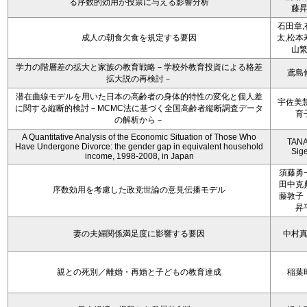
る序数的効用が投票に与える影響分析
藤
石田章,
成人の朝食欠食を規定する要因
太,松本
山
学力の階層差の拡大と家族の教育戦略－学校外教育投資による格差
鳶島
拡大説の再検討－
潜在曲線モデルを用いた日本の高齢者の身体的特性の変化と個人差
宇佐美慧
に関する縦断的検討－MCMC法に基づく全国高齢者縦断調査データ
育
の解析から－
A Quantitative Analysis of the Economic Situation of Those Who
TAN
Have Undergone Divorce: the gender gap in equivalent household
Sig
income, 1998-2008, in Japan
須藤勇
田中克
序数効用を考慮した政党世論の意見伝播モデル
藤敦子
昇
妻の夫婦関係満足度に影響する要因
中村
親との死別／離婚・再婚と子どもの教育達成
稲葉