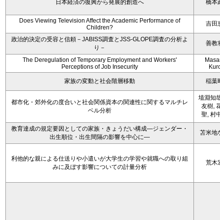
日本経済の復興から発展的創造へ
橋本
Does Viewing Television Affect the Academic Performance of
吉田
Children?
政治的決定の受容と信頼－JABISS調査とJSS-GLOPE調査の分析よ
善教
り－
The Deregulation of Temporary Employment and Workers'
Masa
Perceptions of Job Insecurity
Kur
家族の変動と社会階層移動
稲葉
埴淵知哉
都市化・郊外化の度合いと社会関係資本の関連性に関するマルチレ
友樹, 
ベル分析
聖, 村
教育達成の規定要因としての家族・きょうだい構成―ジェンダー・
苫米地
出生順位・出生間隔の影響を中心に―
利他的な親による仕送りや小遣いが大学生の学習や就職への取り組
荒木
みに及ぼす影響についての計量分析