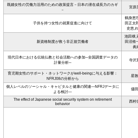
既婚女性の労働力活用のための政策提言－日本の潜在成長力のカギ
宮原
－
鶴身恵理
子供を持つ女性の就業促進に向けて
田正太郎
史悠,
池田穣,
新資格制度が救う非正規労働者
田沼侑一
眞
現代日本における伝統仏教と社会活動への参加─全国調査データの
寺沢
計量分析─
育児期女性のサポート・ネットワークがwell-beingに与える影響：
星
NFRJ08の分析から
個人レベルのソーシャル・キャピタルと健康の関連―NFRJデータに
儘
よる検討―
The effect of Japanese social security system on retirement
西村
behavior