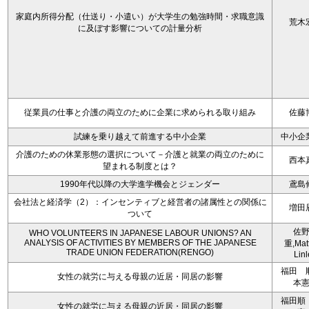
家庭内所得分配（仕送り・小遣い）が大学生の勉強時間・求職意識
荒木
に及ぼす影響についての計量分析
従業員の仕事と介護の両立のために企業に求められる取り組み
佐藤
試練を乗り越えて前進する中小企業
中小企
介護のための休業形態の選択について－介護と就業の両立のために
西本
望まれる制度とは？
1990年代以降の大学進学機会とジェンダー
鳶島
会社法と経済学（2）：インセンティブと経営者の諸属性との関係に
増田
ついて
佐
WHO VOLUNTEERS IN JAPANESE LABOUR UNIONS? AN
ANALYSIS OF ACTIVITIES BY MEMBERS OF THE JAPANESE
重,Mat
TRADE UNION FEDERATION(RENGO)
Linl
福田 
女性の就労に与える母親の近居・同居の影響
本
福田順
女性の就労に与える母親の近居・同居の影響