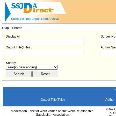
Output Search
Display All：
Survey N
Output Title(Title)：
Author N
Sort by:
− Lis
Output Title(Title)
Author
Yutaka
Moderation Effect of Work Values on the Work Relationship-
& Y
Satisfaction Association