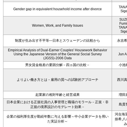
TAN
Gender gap in equivalent household income after divorce
Sig
SUZ
Fumi
Women, Work, and Family Issues
TAN
Sig
制度が生み出す不平等―日本とスウェーデンの比較から
永吉
Empirical Analysis of Dual-Earner Couples' Housework Behavior
Using the Japanese Version of the General Social Survey
Jun 
(JGSS)-2006 Data
男女賃金格差の要因分解－四ヵ国の比較－
小池
よりよい働き方とは－雇用の質への試験的アプローチ
西川
起業家の相対年齢と経営成果
増田
日本企業における正規社員の人事管理と職場のモラール－正規・非
島貫
正規の境界設計のモデレート効果－
河合海至
企業の福利厚生度が勤続年数に与える影響～中小企業データを用い
捺希,八
た実証分析～