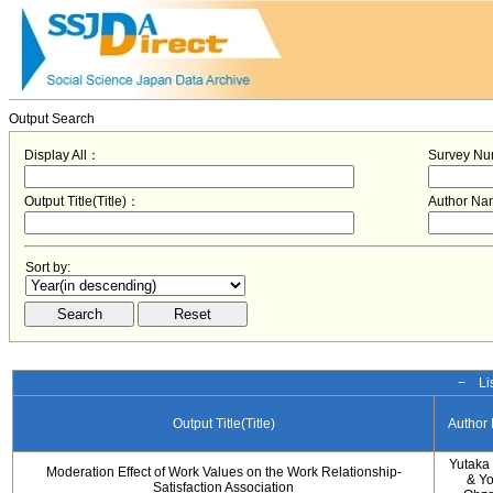
Output Search
Display All：
Survey N
Output Title(Title)：
Author N
Sort by:
− Lis
Output Title(Title)
Author
Yutaka
Moderation Effect of Work Values on the Work Relationship-
& Y
Satisfaction Association