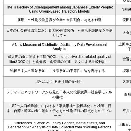
Ohz
The Trajectory of Disengagement among Japanese Elderly People:
Nakata
Using Group-Based Trajectory Models
雇用主の性別役割意識が企業の女性割合に与える影響
安田
日本の社会福祉政策における国家-家族関係 ～生活保護制度を事例
大倉
として～
上田泰,
A New Measure of Distributive Justice by Data Envelopment
Analysis
成人期の食に関する主観的QOL（subjective diet-related quality of
會退
life(SDQOL)）と食知識，食習慣の関連－男女による比較検討－
戦後日本人の政治参加－「投票参加の平等性」論を再考する－
境家
現代における正社員の多様性
久本
メディアとネットワークから見た日本人の投票意識―社会学モデル
白
の復権―
「第2の人口転換論」における「家族形成の脱標準化」の検証－日
本・台湾・韓国の出生動向：子どもの性別選好の観点からのアプロ
平井
ーチ－
Differences in Work Values by Gender, Marital Status, and
上田泰,
Generation: An Analysis of Data Collected from “Working Persons