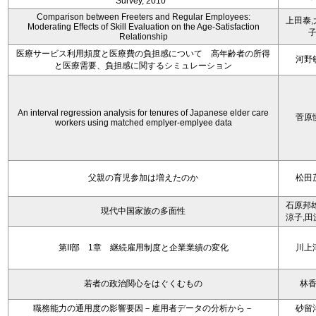
Survey, 2010 ”
Comparison between Freeters and Regular Employees:
上田泰,
Moderating Effects of Skill Evaluation on the Age-Satisfaction
Relationship
医療サービス利用頻度と医療費の負担感について 高年齢者の所得
河野
と医療需要、負担感に関するシミュレーション
An interval regression analysis for tenures of Japanese elder care
菅原
workers using matched emplyer-emplyee data
父親の育児参加は増えたのか
松田
石原邦雄
現代中国家族の多面性
涼子,田
第II部 1章 継続雇用制度と企業業績の変化
川上
若者の政治関心をはぐくむもの
林
職務能力の通用度の影響要因－雇用者データの分析から－
砂留