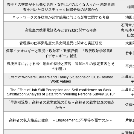
異性との交際が不活発な男性・女性はどのような人々か－未婚者調
桶
査を用いたロジスティック回帰分析の結果から
ネットワークの多様性が経営成果に与える影響に関する考察
池田
石田章,
高校生の携帯電話依存と食行動に関する考察
恵,松本
山
管理職の仕事満足度の男女間差異に関する実証研究
大薗
保革イデオロギーと政党・政治家・政策評価－「現代政治学叢書8
竹中
イデオロギー」補遺
戦後日本における出生動向の持続と変容－追加出生の規定要因とそ
平井
の影響力－
上田泰,
Effect of Workers’Careers and Family Situations on OCB-Related
Work Values
上田泰,
The Effect of Job Skill Perception and Self-confidence on Work
Satisfaction: Analysis of Data from “Working Persons Survey, 2010”
「早期引退型」高齢者の就労意識の分析－高齢者の就労促進の観点
佐藤
から－
高齢者の収入格差と健康 －Engagementは不平等を覆すのか－
片桐
吉田和夫