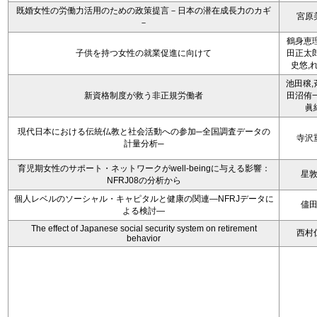
既婚女性の労働力活用のための政策提言－日本の潜在成長力のカギ
宮原
－
鶴身恵理
子供を持つ女性の就業促進に向けて
田正太郎
史悠,
池田穣,
新資格制度が救う非正規労働者
田沼侑一
眞
現代日本における伝統仏教と社会活動への参加─全国調査データの
寺沢
計量分析─
育児期女性のサポート・ネットワークがwell-beingに与える影響：
星
NFRJ08の分析から
個人レベルのソーシャル・キャピタルと健康の関連―NFRJデータに
儘
よる検討―
The effect of Japanese social security system on retirement
西村
behavior