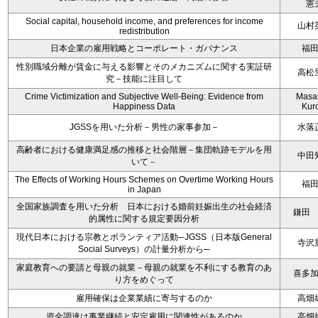
憲
Social capital, household income, and preferences for income
山村
redistribution
日本企業の雇用戦略とコーポレート・ガバナンス
福
性別職域分離が賃金に与える影響とそのメカニズムに関する実証研
高松
究－技能に注目して
Crime Victimization and Subjective Well-Being: Evidence from
Masa
Happiness Data
Kur
JGSSを用いた分析－男性の家事参加－
水落
高齢者における健康満足感の推移と社会階層－集団軌跡モデルを用
中田
いて－
The Effects of Working Hours Schemes on Overtime Working Hours
福
in Japan
全国家族調査を用いた分析 日本における婚前妊娠出生の社会経済
鎌田
的属性に関する規定要因分析
現代日本における宗教とボランティア活動─JGSS（日本版General
寺沢
Social Surveys）の計量分析から─
家庭教育への要請と母親の就業－母親の就業を不利にする教育のあ
喜多
り方をめぐって
雇用確保は企業業績に寄与するのか
高畑
資金調達は事業継続と安定雇用に関連性があるのか
高畑