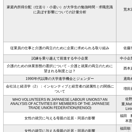
家庭内所得分配（仕送り・小遣い）が大学生の勉強時間・求職意識
荒木
に及ぼす影響についての計量分析
従業員の仕事と介護の両立のために企業に求められる取り組み
佐藤
試練を乗り越えて前進する中小企業
中小企
介護のための休業形態の選択について－介護と就業の両立のために
西本
望まれる制度とは？
1990年代以降の大学進学機会とジェンダー
鳶島
会社法と経済学（2）：インセンティブと経営者の諸属性との関係に
増田
ついて
佐
WHO VOLUNTEERS IN JAPANESE LABOUR UNIONS? AN
ANALYSIS OF ACTIVITIES BY MEMBERS OF THE JAPANESE
重,Mat
TRADE UNION FEDERATION(RENGO)
Linl
福田 
女性の就労に与える母親の近居・同居の影響
本
福田順
女性の就労に与える母親の近居・同居の影響