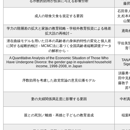
る序数的効用が投票に与える影響分析
藤
石田章,
成人の朝食欠食を規定する要因
太,松本
山
学力の階層差の拡大と家族の教育戦略－学校外教育投資による格差
鳶島
拡大説の再検討－
潜在曲線モデルを用いた日本の高齢者の身体的特性の変化と個人差
宇佐美慧
に関する縦断的検討－MCMC法に基づく全国高齢者縦断調査データ
育
の解析から－
A Quantitative Analysis of the Economic Situation of Those Who
TAN
Have Undergone Divorce: the gender gap in equivalent household
Sig
income, 1998-2008, in Japan
須藤勇
田中克
序数効用を考慮した政党世論の意見伝播モデル
藤敦子
昇
妻の夫婦関係満足度に影響する要因
中村
親との死別／離婚・再婚と子どもの教育達成
稲葉