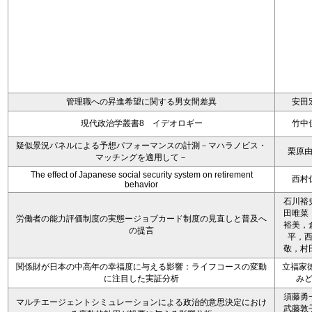
管理職への昇進希望に関する男女間差異
安田
現代政治学叢書8 イデオロギー
竹中
疑似景況パネルによる予想パフォーマンスの計測－マハラノビス・
栗原
マッチングを適用して－
The effect of Japanese social security system on retirement
西村
behavior
石川裕
田唯菜
労働者の能力評価制度の実態ージョブカード制度の見直しと普及へ
裕美，
の提言
平，
敬，村
関係財が日本の中高年の幸福度に与える影響：ライフコースの変動
立福家徳
に注目した実証分析
み
須藤勇
マルチエージェントシミュレーションによる政治的意思決定におけ
武藤敦