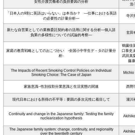
女性介護労働者の負担要因の分析
浩
「日本人の9割に英語はいらない」は本当か？ ―仕事における英語
寺沢
の必要性の計量分析―
新たな自営業としての業務委託契約者の活用に関する分析―個人請
玄田
負業の多様性についての試論的考察―
鶴薗佳菜
家庭の教育戦略としてのおこづかい -全国小中学生デ－タの計量分
口泰史,
析-
武田真梨
藤
The Impacts of Recent Smoking Control Policies on Individual
Michio
Smoking Choice: The Case of Japan
家族意識--性別役割分業意識と生活実態の関連
西野
現代日本における所得の不平等：要因の多次元性に着目して
瀧川
Continuity and change in the Japanese family: Testing the family
Akihik
nuclearization hypothesis
The Japanese family system: change, continuity, and regionality
Akihik
over the twentieth century