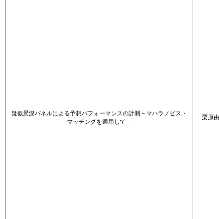
疑似景況パネルによる予想パフォーマンスの計測－マハラノビス・
栗原
マッチングを適用して－