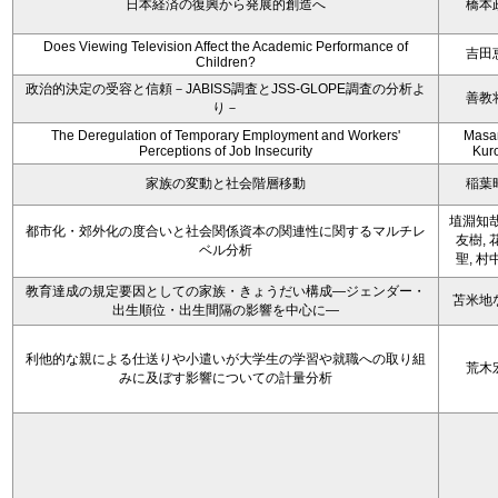
日本経済の復興から発展的創造へ
橋本
Does Viewing Television Affect the Academic Performance of
吉田
Children?
政治的決定の受容と信頼－JABISS調査とJSS-GLOPE調査の分析よ
善教
り－
The Deregulation of Temporary Employment and Workers'
Masa
Perceptions of Job Insecurity
Kur
家族の変動と社会階層移動
稲葉
埴淵知哉
都市化・郊外化の度合いと社会関係資本の関連性に関するマルチレ
友樹, 
ベル分析
聖, 村
教育達成の規定要因としての家族・きょうだい構成―ジェンダー・
苫米地
出生順位・出生間隔の影響を中心に―
利他的な親による仕送りや小遣いが大学生の学習や就職への取り組
荒木
みに及ぼす影響についての計量分析