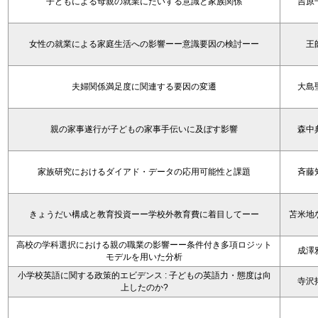
子どもによる母親の就業にたいする意識と家族関係
吉原
女性の就業による家庭生活への影響ーー意識要因の検討ーー
王
夫婦関係満足度に関連する要因の変遷
大島
親の家事遂行が子どもの家事手伝いに及ぼす影響
森中
家族研究におけるダイアド・データの応用可能性と課題
斉藤
きょうだい構成と教育投資ーー学校外教育費に着目してーー
苫米地
高校の学科選択における親の職業の影響ーー条件付き多項ロジット
成澤
モデルを用いた分析
小学校英語に関する政策的エビデンス : 子どもの英語力・態度は向
寺沢
上したのか?