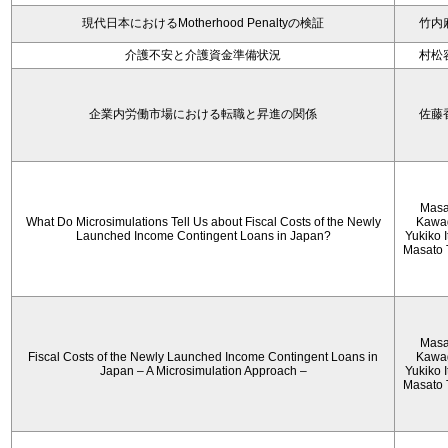
現代日本におけるMotherhood Penaltyの検証
竹内
介護不安と介護資金準備状況
村松
企業内労働市場における転職と昇進の関係
佐藤
Masa
What Do Microsimulations Tell Us about Fiscal Costs of the Newly
Kawa
Launched Income Contingent Loans in Japan?
Yukiko 
Masato 
Masa
Fiscal Costs of the Newly Launched Income Contingent Loans in
Kawa
Japan – A Microsimulation Approach –
Yukiko 
Masato 