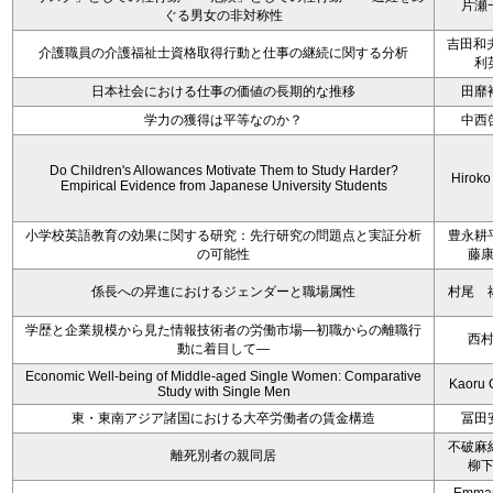
片瀬
ぐる男女の非対称性
吉田和
介護職員の介護福祉士資格取得行動と仕事の継続に関する分析
利
日本社会における仕事の価値の長期的な推移
田靡
学力の獲得は平等なのか？
中西
Do Children's Allowances Motivate Them to Study Harder?
Hiroko
Empirical Evidence from Japanese University Students
小学校英語教育の効果に関する研究：先行研究の問題点と実証分析
豊永耕
の可能性
藤
係長への昇進におけるジェンダーと職場属性
村尾 
学歴と企業規模から見た情報技術者の労働市場―初職からの離職行
西
動に着目して―
Economic Well-being of Middle-aged Single Women: Comparative
Kaoru 
Study with Single Men
東・東南アジア諸国における大卒労働者の賃金構造
冨田
不破麻
離死別者の親同居
柳