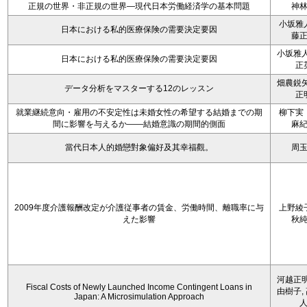
正規の世界・非正規の世界―現代日本労働経済学の基本問題
神
小坂雅
日本における私的医療保険の需要決定要因
藤
小坂雅人
日本における私的医療保険の需要決定要因
正
畑農鋭矢
データ分析をマスターする12のレッスン
正
就業継続意向・雇用の不安定性は未婚女性の希望する結婚までの期
柳下実
間に影響を与えるか――結婚意識の期間的側面
麻
當代日本人的婚戀對象偏好及其幸福觀。
周
2009年度介護報酬改定が介護従事者の賃金、労働時間、離職率に与
上野綾
えた影響
秋
河越正明
Fiscal Costs of Newly Launched Income Contingent Loans in
由樹子,
Japan: A Microsimulation Approach