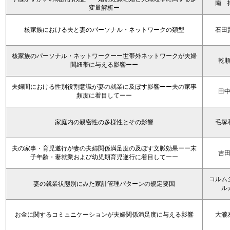
南 
変量解析ー
核家族における夫と妻のパーソナル・ネットワークの類型
石田
核家族のパーソナル・ネットワークーー世帯外ネットワークが夫婦
乾
間紐帯に与える影響ーー
夫婦間における性別役割意識が妻の就業に及ぼす影響ーー夫の家事
田
頻度に着目してーー
家庭内の親密性の多様性とその影響
毛塚
夫の家事・育児遂行が妻の夫婦関係満足度の及ぼす文脈効果ーー末
吉
子年齢・妻就業および幼児期育児遂行に着目してーー
コルム
妻の就業状態別にみた家計管理パターンの規定要因
ル
お金に関するコミュニケーションが夫婦関係満足度に与える影響
大瀧