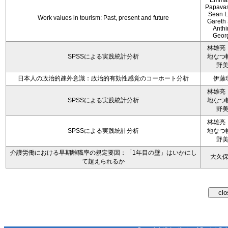
Emman
Papavas
Sean L
Work values in tourism: Past, present and future
Gareth
Anth
Geor
林雄亮
SPSSによる実践統計分析
地なつ
野
日本人の政治的疎外意識：政治的有効性感覚のコーホート分析
伊藤
林雄亮
SPSSによる実践統計分析
地なつ
野
林雄亮
SPSSによる実践統計分析
地なつ
野
介護労働における早期離職率の規定要因：「1年目の壁」はいかにし
大久
て超えられるか