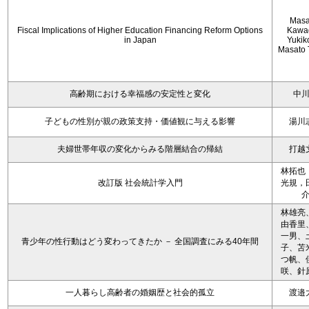
Masa
Fiscal Implications of Higher Education Financing Reform Options
Kawa
in Japan
Yukiko
Masato 
高齢期における幸福感の安定性と変化
中
子どもの性別が親の政策支持・価値観に与える影響
湯川
夫婦世帯年収の変化からみる階層結合の帰結
打越
林拓也
改訂版 社会統計学入門
光規，
林雄亮
由香里
一男、
青少年の性行動はどう変わってきたか － 全国調査にみる40年間
子、苫
つ帆、
咲、針
一人暮らし高齢者の婚姻歴と社会的孤立
渡邉