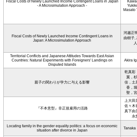
Fiscal Costs of Newly Launched Income Contingent Loans in Japan
Kawa
- A Microsimulation Approach -
Yukiko
Masato 
河越正明
Fiscal Costs of Newly Launched Income Contingent Loans in
由樹子,
Japan: A Microsimulation Approach
Territorial Conflicts and Japanese Attitudes Towards East Asian
Countries: Natural Experiments with Foreigners' Landings on
Akira I
Disputed Islands
乾真彩
翼，
親子の関わりが学力に与える影響
佳，土
香，
聖，
上大田
佐々木
『不本意型』非正規雇用の活路
真下由
永
Locating family in the gender equality politics: a focus on economic
Tanaka 
situation after divorce in Japan