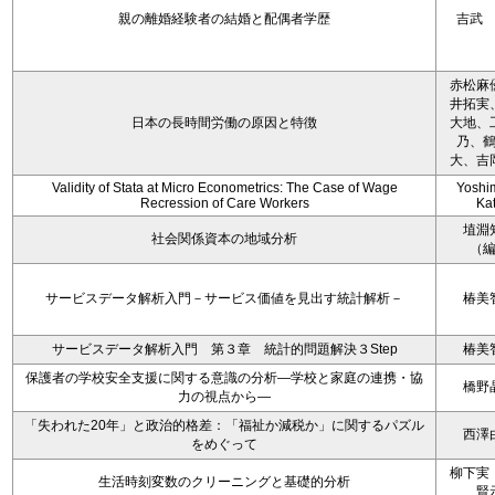
親の離婚経験者の結婚と配偶者学歴
吉武
赤松麻
井拓実
日本の長時間労働の原因と特徴
大地、
乃、
大、吉
Validity of Stata at Micro Econometrics: The Case of Wage
Yoshi
Recression of Care Workers
Ka
埴淵
社会関係資本の地域分析
（
サービスデータ解析入門－サービス価値を見出す統計解析－
椿美
サービスデータ解析入門 第３章 統計的問題解決３Step
椿美
保護者の学校安全支援に関する意識の分析―学校と家庭の連携・協
橋野
力の視点から―
「失われた20年」と政治的格差：「福祉か減税か」に関するパズル
西澤
をめぐって
柳下実
生活時刻変数のクリーニングと基礎的分析
賢