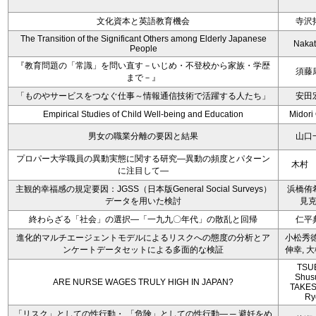
文化資本と英語教育機会
寺沢
The Transition of the Significant Others among Elderly Japanese
Nakat
People
『教育問題の「常識」を問い直す－いじめ・不登校から家族・学歴
須藤
まで－』
「ものやサービスをつなぐ仕事～情報通信技術で活躍する人たち」
安田
Empirical Studies of Child Well-being and Education
Midori
男女の職業分離の要因と結果
山口
プロパー大学職員の異動実態に関する研究―異動の頻度とパターン
木村
に注目して―
主観的幸福感の規定要因：JGSS（日本版General Social Surveys）
浜橋侑
データを用いた検討
見
終わらざる「社会」の選択―「一九九〇年代」の散乱と回帰
仁平
進化的マルチエージェントモデルによるリスクへの態度の分析とア
小松秀徳
ンケートデータセットによる多面的な検証
伸幸, 
TSU
Shus
ARE NURSE WAGES TRULY HIGH IN JAPAN?
TAKES
Ry
「リスク」としての性行動・ 「危険」としての性行動― ─ 避妊をめ