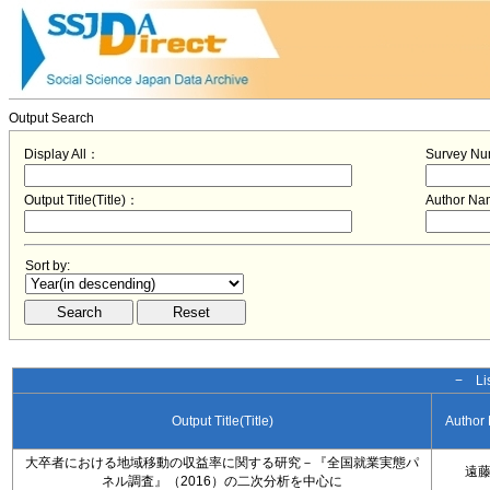
Output Search
Display All：
Survey N
Output Title(Title)：
Author N
Sort by:
− Lis
Output Title(Title)
Author
大卒者における地域移動の収益率に関する研究－『全国就業実態パ
遠
ネル調査』（2016）の二次分析を中心に