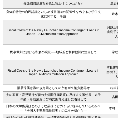
介護職員処遇改善策は賃上げにつながらず
黒岩
身体的特徴の自己認識といじめ被害傾向の関連性をめぐる小学生文
鈴木
化に関する一考察
河越正
Fiscal Costs of the Newly Launched Income Contingent Loans in
由樹子
Japan – A Microsimulation Approach –
民事裁判における和解の現状──地域差と和解勧試に注目して
常
河越正明
Fiscal Costs of the Newly Launched Income Contingent Loans in
由樹子,
Japan: A Microsimulation Approach
階層帰属意識の規定因としての所有耐久消費財再考
稲垣
夫の家事・育児遂行が妻の夫婦関係満足度に及ぼす文脈効果：末子
吉
年齢・妻就業および幼児期育児遂行に着目して
日本の大学職員はどのような業務にどのくらい従事しているのか？
木村
―「全国大学事務職員調査」の二次分析から―
子はかすがいの統計的検証 ー婚前妊娠結婚と夫婦紐帯に関する多