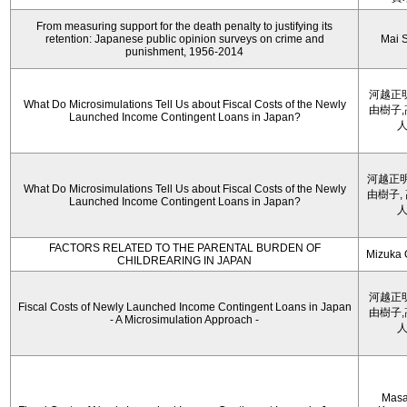
From measuring support for the death penalty to justifying its
retention: Japanese public opinion surveys on crime and
Mai 
punishment, 1956-2014
河越正
What Do Microsimulations Tell Us about Fiscal Costs of the Newly
由樹子
Launched Income Contingent Loans in Japan?
河越正明
What Do Microsimulations Tell Us about Fiscal Costs of the Newly
由樹子,
Launched Income Contingent Loans in Japan?
FACTORS RELATED TO THE PARENTAL BURDEN OF
Mizuka 
CHILDREARING IN JAPAN
河越正
Fiscal Costs of Newly Launched Income Contingent Loans in Japan
由樹子
- A Microsimulation Approach -
Masa