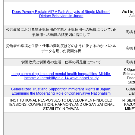
Does Poverty Explain All? A Path Analysis of Single Mothers’
Wu Lin, 
Dietary Behaviors in Japan
Aki
公共政策における非正規雇用の問題と正規雇用への転職について: 正
高橋 
規雇用への転職の諸要因に着目して
労働者の幸福と生活・仕事の満足度はどのように決まるのか: パネル
高橋 
データを用いた要因分析
労働政策と労働者の生活・仕事の満足度について
高橋 
K Oga
Long commuting time and mental health inequalities: Middle-
Shimat
income vulnerability in a 14-wave panel study
Endo
Suz
Generalized Trust and Support for Immigrant Rights in Japan:
Guan
Examining the Moderating Role of Conservative Nationalism
Lia
INSTITUTIONAL RESPONSES TO DEVELOPMENT-INDUCED
I-HSIEN
TENSIONS: COMPETITION, HARMONY, AND ORGANIZATIONAL
KAZU
STABILITY IN TAIWAN
MINE