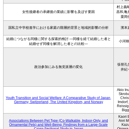
村上義昭
女性後継者の承継後の業績に影響を及ぼす要因
昌和,亀
栗岡
国私立中学校進学における家庭の階層的背景と地域的影響の分析
濱本
結婚につながる同棲に関する探索的検討 ―同棲を経て結婚した者と
小河
結婚せず同棲を解消した者との比較―
張替孔
政治参加にみる無党派層の変化
井紀
Akio Inu
Skrob
Youth Transition and Social Welfare: A Comparative Study of Japan,
Chris
Germany, Switzerland, The United Kingdom, and Norway
Imdorf, 
Reissig
Bigg
Kaori 
Associations Between Pet Type (Co-Walkable, Indoor-Only, and
Anri M
Ornamental Pets) and Well-Being: Findings from a Large-Scale
Kaz
Cross-Sectional Study in Japan
Ogawa,