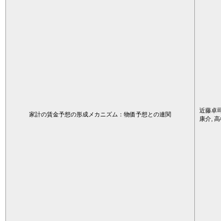
近藤卓司
家計の賃金予想の形成メカニズム：物価予想との連関
康介, 