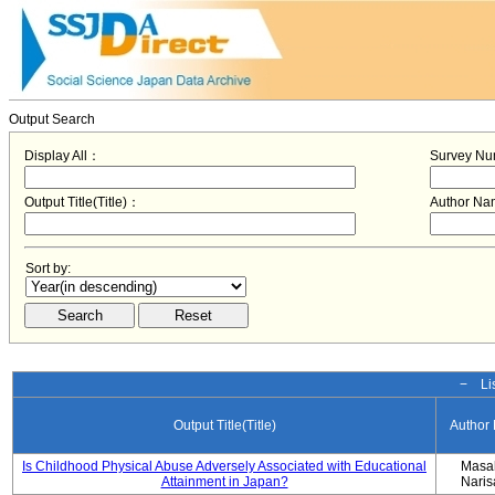
Output Search
Display All：
Survey N
Output Title(Title)：
Author N
Sort by:
− Lis
Output Title(Title)
Author
Is Childhood Physical Abuse Adversely Associated with Educational
Masa
Attainment in Japan?
Nari