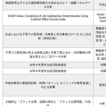
家庭教育は子どもの援助要請能力を高めるのか？：縦断パネルデー
平光
タ分析
Kyoto 
SHAP-Value Clustering of Life Satisfaction Determinants Using
Yoshi
Cabinet Office Survey Data
Sui
齋藤慈子
澤祐太 
社会における子育ての受容感：当事者と非当事者のデータ の二次分
田梨 央
析（研究計画）
茉 莉・
齋藤慈子
子育ての受容感が高まる経路は親と非親で異なるか：共同繁殖の理
祐太郎,
論を踏まえた二次データ分析
莉, 森
令和８年度年次経済財政報告
内
令和８年度年次経済財政報告
内
学校外教育の累積的効果：利用パターンと タイミングが教育達成に
眞田
与える影響
主観的な「ブラック企業」認識の変化と「ブラック企業問題」の現
小林
状