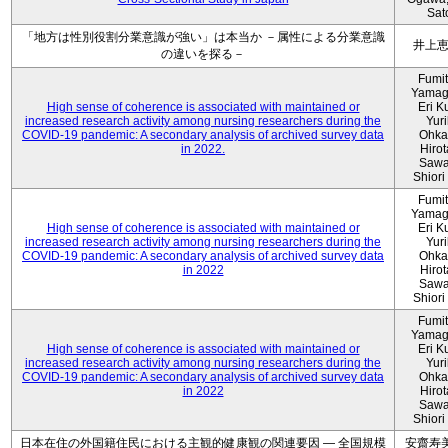
Sat
「地方は性別役割分業意識が強い」は本当か －属性による分業意識
井上
の違いを探る－
Fumi
Yamag
High sense of coherence is associated with maintained or
Eri K
increased research activity among nursing researchers during the
Yur
COVID-19 pandemic: A secondary analysis of archived survey data
Ohka
in 2022.
Hiro
Sawa
Shiori 
Fumi
Yamag
High sense of coherence is associated with maintained or
Eri K
increased research activity among nursing researchers during the
Yur
COVID-19 pandemic: A secondary analysis of archived survey data
Ohka
in 2022
Hiro
Sawa
Shiori 
Fumi
Yamag
High sense of coherence is associated with maintained or
Eri K
increased research activity among nursing researchers during the
Yur
COVID-19 pandemic: A secondary analysis of archived survey data
Ohka
in 2022
Hiro
Sawa
Shiori 
日本在住の外国籍住民における主観的健康観の関連要因 ― 全国規模
安齋寿美