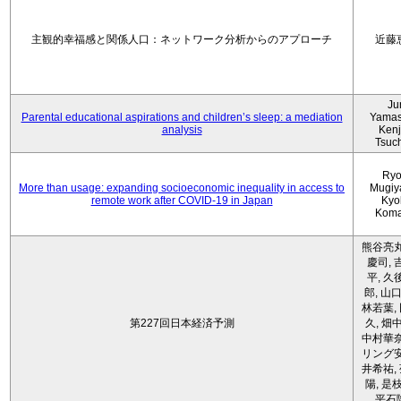
主観的幸福感と関係人口：ネットワーク分析からのアプローチ
近藤
Ju
Parental educational aspirations and children’s sleep: a mediation
Yamas
analysis
Kenji
Tsuc
Ryo
More than usage: expanding socioeconomic inequality in access to
Mugiy
remote work after COVID-19 in Japan
Kyo
Koma
熊谷亮丸
慶司, 
平, 久
郎, 山口
林若葉,
第227回日本経済予測
久, 畑
中村華奈
リング安
井希祐,
陽, 是
平石