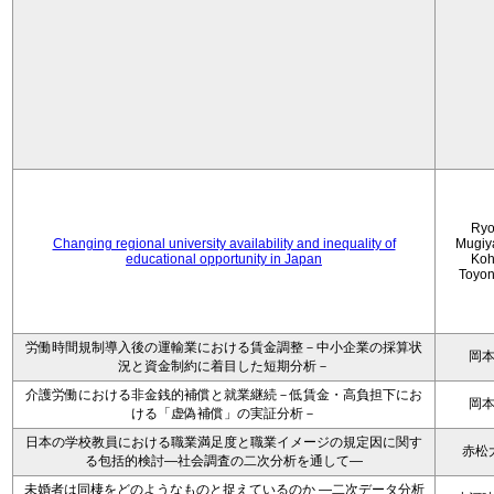
Ryo
Changing regional university availability and inequality of
Mugiy
educational opportunity in Japan
Koh
Toyo
労働時間規制導入後の運輸業における賃金調整－中小企業の採算状
岡
況と資金制約に着目した短期分析－
介護労働における非金銭的補償と就業継続－低賃金・高負担下にお
岡
ける「虚偽補償」の実証分析－
日本の学校教員における職業満足度と職業イメージの規定因に関す
赤松
る包括的検討―社会調査の二次分析を通して―
未婚者は同棲をどのようなものと捉えているのか —二次データ分析