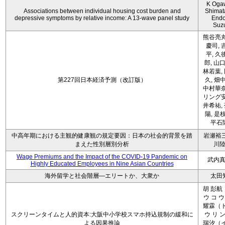
K Oga
Associations between individual housing cost burden and
Shimat
depressive symptoms by relative income: A 13-wave panel study
Endo
Suz
熊谷亮丸
慶司, 
平, 久
郎, 山口
林若葉,
第227回日本経済予測（改訂版）
久, 畑
中村華奈
リング安
井希祐,
陽, 是
平石
中高年期における主観的健康観の規定要因：日本の社会的背景を踏
岩瀬裕三
まえた性別層別分析
川
Wage Premiums and the Impact of the COVID‑19 Pandemic on
武内
Highly Educated Employees in Nine Asian Countries
海外留学と社会階層―エリートか、大衆か
太田
胡 彭航
ウ コ ウ
耀霖（ト
スクリーンタイムと人的資本:大阪中小学校スマホ持込規制の緩和に
ウ リ ン
よる因果推論
瑞汐（イ