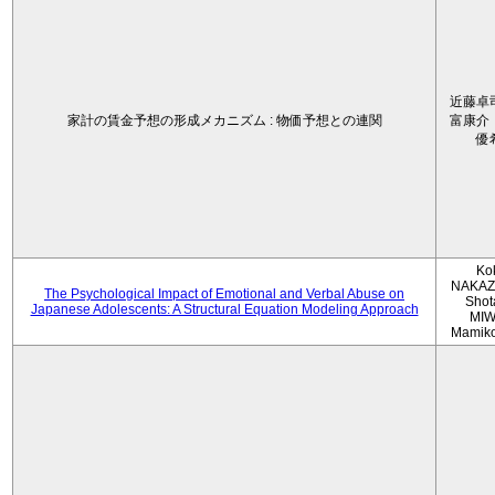
近藤卓
家計の賃金予想の形成メカニズム : 物価予想との連関
富康介
優
Ko
NAKAZ
The Psychological Impact of Emotional and Verbal Abuse on
Shot
Japanese Adolescents: A Structural Equation Modeling Approach
MIW
Mamik