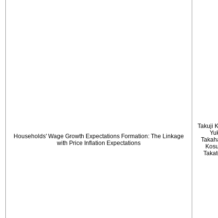
Takuji 
Yu
Households' Wage Growth Expectations Formation: The Linkage
Takah
with Price Inflation Expectations
Kos
Taka