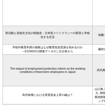
部活動と高校生文化の戦後史：日本型メリトクラシーの変容と学校
加藤
化する生活
学校外教育利用の経験はなぜ教育投資意識を高めるのか
藤村
―ESSM2013調査データの二次分析から
The impact of employment protection reform on the working
武内
conditions of fixed-term employees in Japan
山口茜,
久, 神
高市政権における実質賃金上昇の鍵は？
菊池慈陽
ング