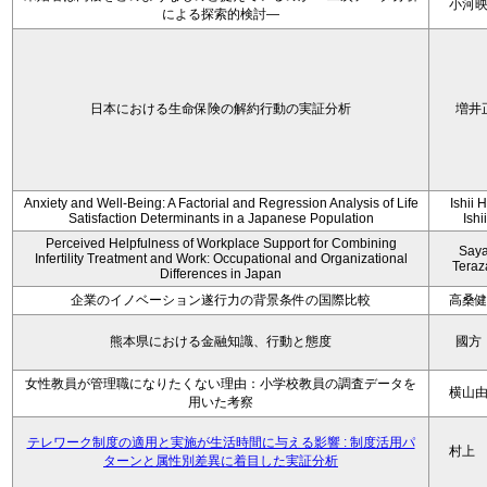
小河
による探索的検討—
日本における生命保険の解約行動の実証分析
増井
Anxiety and Well-Being: A Factorial and Regression Analysis of Life
Ishii 
Satisfaction Determinants in a Japanese Population
Ishi
Perceived Helpfulness of Workplace Support for Combining
Say
Infertility Treatment and Work: Occupational and Organizational
Tera
Differences in Japan
企業のイノベーション遂行力の背景条件の国際比較
高桑
熊本県における金融知識、行動と態度
國方
女性教員が管理職になりたくない理由：小学校教員の調査データを
横山
用いた考察
テレワーク制度の適用と実施が生活時間に与える影響 : 制度活用パ
村上
ターンと属性別差異に着目した実証分析