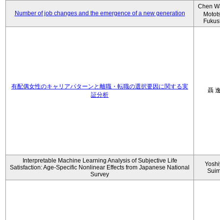
Chen W
Number of job changes and the emergence of a new generation
Motot
Fukus
有配偶女性のキャリアパターンと離職・転職の選択要因に関する実
聶 
証分析
Interpretable Machine Learning Analysis of Subjective Life
Yoshi
Satisfaction: Age-Specific Nonlinear Effects from Japanese National
Sui
Survey