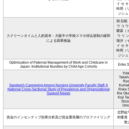
イ セ キ
時周（リ
ジシュ 
胡 彭航
ウ コ ウ
耀霖（ト
スクリーンタイムと人的資本：大阪中小学校スマホ持込規制の緩和
ウ リ ン
による因果推論
瑞汐（イ
イ セ キ
時周（リ
ジシュ 
Optimization of Paternal Management of Work and Childcare in
Eriko 
Japan: Institutional Bundles by Child Age Cohorts
Yut
Takah
Ryo
Sandwich Caregiving Among Nursing University Faculty Staff: A
Kumak
National Cross-Sectional Study of Prevalence and Organizational
Ruka S
Support Needs
Rie Ok
Koji T
Shiz
Omo
北野紘
賃金のインセンティブ効果分析及び賃金重視層のプロファイリング
村優貴
敦