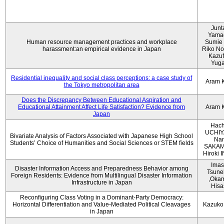
Junt
Yama
Human resource management practices and workplace
Sumie 
harassment:an empirical evidence in Japan
Riko No
Kazu
Yug
Residential inequality and social class perceptions: a case study of
Aram 
the Tokyo metropolitan area
Does the Discrepancy Between Educational Aspiration and
Educational Attainment Affect Life Satisfaction? Evidence from
Aram 
Japan
Hach
UCHIY
Bivariate Analysis of Factors Associated with Japanese High School
Na
Students’ Choice of Humanities and Social Sciences or STEM fields
SAKAM
Hiroki
Imas
Disaster Information Access and Preparedness Behavior among
Tsune
Foreign Residents: Evidence from Multilingual Disaster Information
,Oka
Infrastructure in Japan
Hisa
Reconfiguring Class Voting in a Dominant-Party Democracy:
Horizontal Differentiation and Value-Mediated Political Cleavages
Kazuko
in Japan