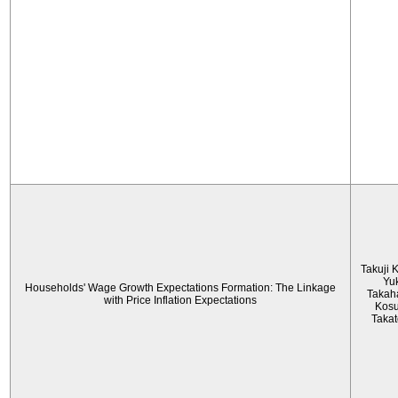
Takuji 
Yu
Households' Wage Growth Expectations Formation: The Linkage
Takah
with Price Inflation Expectations
Kos
Taka