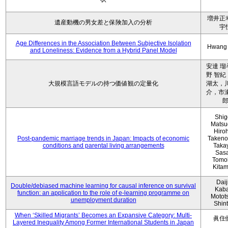
増井正
遺産動機の男女差と保険加入の分析
宇
Age Differences in the Association Between Subjective Isolation
Hwang
and Loneliness: Evidence from a Hybrid Panel Model
安達 瑠
野 智紀
大規模言語モデルの持つ価値観の定量化
湖太，川
介，市瀬
Shig
Matsu
Hiro
Post-pandemic marriage trends in Japan: Impacts of economic
Takeno
conditions and parental living arrangements
Taka
Sasa
Tomo
Kita
Daij
Double/debiased machine learning for causal inference on survival
Kaba
function: an application to the role of e-learning programme on
Motot
unemployment duration
Shin
When ‘Skilled Migrants’ Becomes an Expansive Category: Multi-
眞住
Layered Inequality Among Former International Students in Japan