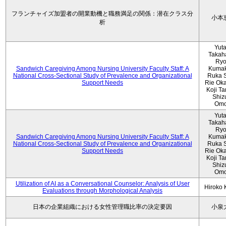
フランチャイズ加盟者の開業動機と職務満足の関係：潜在クラス分
小本
析
Yut
Takah
Ryo
Sandwich Caregiving Among Nursing University Faculty Staff: A
Kumak
National Cross-Sectional Study of Prevalence and Organizational
Ruka S
Support Needs
Rie Ok
Koji T
Shiz
Omo
Yut
Takah
Ryo
Sandwich Caregiving Among Nursing University Faculty Staff: A
Kumak
National Cross-Sectional Study of Prevalence and Organizational
Ruka S
Support Needs
Rie Ok
Koji T
Shiz
Omo
Utilization of AI as a Conversational Counselor: Analysis of User
Hiroko
Evaluations through Morphological Analysis
日本の企業組織における女性管理職比率の決定要因
小泉