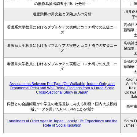
の無作為抽出調査を用いた分析 ―
川
増井正
遺産動機の男女差と保険加入の分析
宇
高橋裕太
看護系大学教員におけるダブルケアの実態とコロナ禍での支援ニー
藤瑠華,
ズ
高橋裕太
看護系大学教員におけるダブルケアの実態とコロナ禍での支援ニー
藤瑠華,
ズ
高橋裕太
看護系大学教員におけるダブルケアの実態とコロナ禍での支援ニー
藤瑠華,
ズ
Kaori 
Associations Between Pet Type (Co-Walkable, Indoor-Only, and
Anri M
Ornamental Pets) and Well-Being: Findings from a Large-Scale
Kaz
Cross-Sectional Study in Japan
Ogawa,
Sat
両親との会話頻度が中学生の進路意欲に与える影響：国内大規模縦
西村
断データを用いたRI-CLPMによる検討
Loneliness at Older Ages in Japan: Lonely Life Expectancy and the
Shiro F
Role of Social Isolation
James 