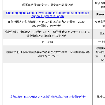
高須百華
理系進路選択に対する男女差の要因分析
幹
Challenging the State? Lawyers and the Reformed Administrative
Rieko
Appeals System in Japan
在留外国人の災害情報アクセスと日本語能力との関連―2020・
今﨑常秀
2022年調査の比較分析―
危険労働の補償はどこに現れるのか―建設業時短アンケートによる
岡
賃金構成と休日確保の実証分析―
ヒトの輪
井上
髙橋実
高齢者における訪問看護事業の認知と死亡の関連ー全国高齢者パネ
岡佳代
ル調査を用いてー
圭一、
紀
場所に縛られない働き方が地域労働市場に与える影響の分析
風神