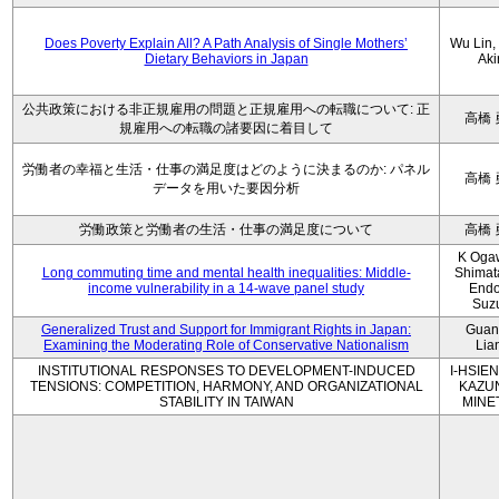
Does Poverty Explain All? A Path Analysis of Single Mothers’
Wu Lin, 
Dietary Behaviors in Japan
Aki
公共政策における非正規雇用の問題と正規雇用への転職について: 正
高橋 
規雇用への転職の諸要因に着目して
労働者の幸福と生活・仕事の満足度はどのように決まるのか: パネル
高橋 
データを用いた要因分析
労働政策と労働者の生活・仕事の満足度について
高橋 
K Oga
Long commuting time and mental health inequalities: Middle-
Shimat
income vulnerability in a 14-wave panel study
Endo
Suz
Generalized Trust and Support for Immigrant Rights in Japan:
Guan
Examining the Moderating Role of Conservative Nationalism
Lia
INSTITUTIONAL RESPONSES TO DEVELOPMENT-INDUCED
I-HSIEN
TENSIONS: COMPETITION, HARMONY, AND ORGANIZATIONAL
KAZU
STABILITY IN TAIWAN
MINE