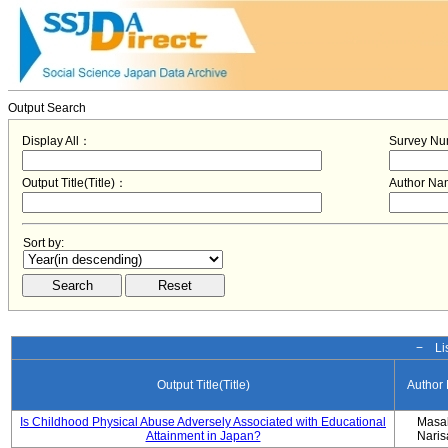
Output Search
Display All：
Survey N
Output Title(Title)：
Author N
Sort by:
− Lis
Output Title(Title)
Author
Is Childhood Physical Abuse Adversely Associated with Educational
Masa
Attainment in Japan?
Nari