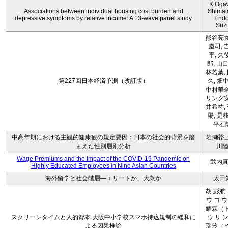
K Oga
Associations between individual housing cost burden and
Shimat
depressive symptoms by relative income: A 13-wave panel study
Endo
Suz
熊谷亮丸
慶司, 
平, 久
郎, 山口
林若葉,
第227回日本経済予測（改訂版）
久, 畑
中村華奈
リング安
井希祐,
陽, 是
平石
中高年期における主観的健康観の規定要因：日本の社会的背景を踏
岩瀬裕三
まえた性別層別分析
川
Wage Premiums and the Impact of the COVID‑19 Pandemic on
武内
Highly Educated Employees in Nine Asian Countries
海外留学と社会階層―エリートか、大衆か
太田
胡 彭航
ウ コ ウ
耀霖（ト
スクリーンタイムと人的資本:大阪中小学校スマホ持込規制の緩和に
ウ リ ン
よる因果推論
瑞汐（イ