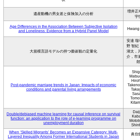
増井正
遺産動機の男女差と保険加入の分析
宇
Age Differences in the Association Between Subjective Isolation
Hwang
and Loneliness: Evidence from a Hybrid Panel Model
安達 瑠
野 智紀
大規模言語モデルの持つ価値観の定量化
湖太，川
介，市瀬
Shig
Matsu
Hiro
Post-pandemic marriage trends in Japan: Impacts of economic
Takeno
conditions and parental living arrangements
Taka
Sasa
Tomo
Kita
Daij
Double/debiased machine learning for causal inference on survival
Kaba
function: an application to the role of e-learning programme on
Motot
unemployment duration
Shin
When ‘Skilled Migrants’ Becomes an Expansive Category: Multi-
眞住
Layered Inequality Among Former International Students in Japan