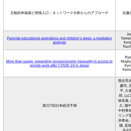
主観的幸福感と関係人口：ネットワーク分析からのアプローチ
近藤
Ju
Parental educational aspirations and children’s sleep: a mediation
Yamas
analysis
Kenji
Tsuc
Ryo
More than usage: expanding socioeconomic inequality in access to
Mugiy
remote work after COVID-19 in Japan
Kyo
Koma
熊谷亮丸
慶司, 
平, 久
郎, 山口
林若葉,
第227回日本経済予測
久, 畑
中村華奈
リング安
井希祐,
陽, 是
平石