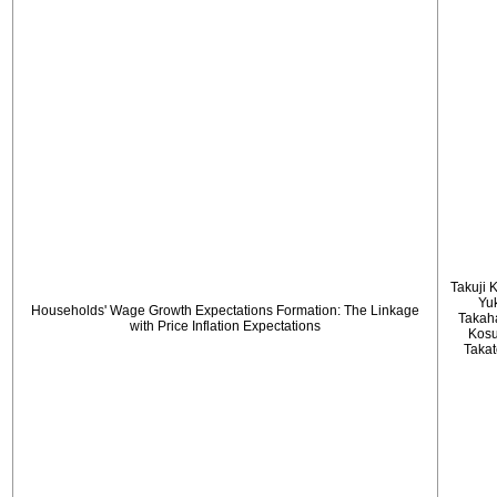
Takuji 
Yu
Households' Wage Growth Expectations Formation: The Linkage
Takah
with Price Inflation Expectations
Kos
Taka