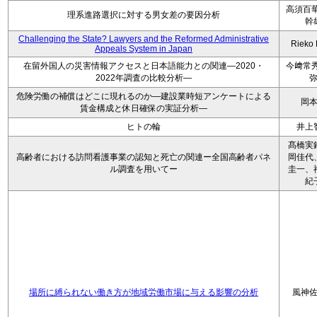
高須百華
理系進路選択に対する男女差の要因分析
幹
Challenging the State? Lawyers and the Reformed Administrative
Rieko
Appeals System in Japan
在留外国人の災害情報アクセスと日本語能力との関連―2020・
今﨑常秀
2022年調査の比較分析―
危険労働の補償はどこに現れるのか―建設業時短アンケートによる
岡
賃金構成と休日確保の実証分析―
ヒトの輪
井上
髙橋実
高齢者における訪問看護事業の認知と死亡の関連ー全国高齢者パネ
岡佳代
ル調査を用いてー
圭一、
紀
場所に縛られない働き方が地域労働市場に与える影響の分析
風神