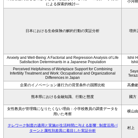
小河
による探索的検討—
日本における生命保険の解約行動の実証分析
増井
Anxiety and Well-Being: A Factorial and Regression Analysis of Life
Ishii 
Satisfaction Determinants in a Japanese Population
Ishi
Perceived Helpfulness of Workplace Support for Combining
Say
Infertility Treatment and Work: Occupational and Organizational
Tera
Differences in Japan
企業のイノベーション遂行力の背景条件の国際比較
高桑
熊本県における金融知識、行動と態度
國方
女性教員が管理職になりたくない理由：小学校教員の調査データを
横山
用いた考察
テレワーク制度の適用と実施が生活時間に与える影響 : 制度活用パ
村上
ターンと属性別差異に着目した実証分析