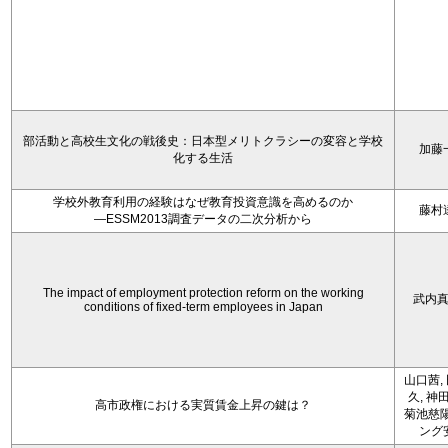
部活動と高校生文化の戦後史：日本型メリトクラシーの変容と学校
加藤
化する生活
学校外教育利用の経験はなぜ教育投資意識を高めるのか
藤村
―ESSM2013調査データの二次分析から
The impact of employment protection reform on the working
武内
conditions of fixed-term employees in Japan
山口茜,
久, 神
高市政権における実質賃金上昇の鍵は？
菊池慈陽
ング