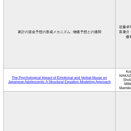
近藤卓
家計の賃金予想の形成メカニズム : 物価予想との連関
富康介
優
Ko
NAKAZ
The Psychological Impact of Emotional and Verbal Abuse on
Shot
Japanese Adolescents: A Structural Equation Modeling Approach
MIW
Mamik