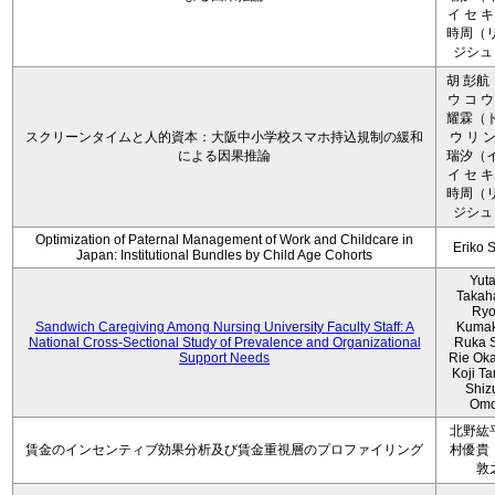
イ セ キ
時周（リ
ジシュ 
胡 彭航
ウ コ ウ
耀霖（ト
スクリーンタイムと人的資本：大阪中小学校スマホ持込規制の緩和
ウ リ ン
による因果推論
瑞汐（イ
イ セ キ
時周（リ
ジシュ 
Optimization of Paternal Management of Work and Childcare in
Eriko 
Japan: Institutional Bundles by Child Age Cohorts
Yut
Takah
Ryo
Sandwich Caregiving Among Nursing University Faculty Staff: A
Kumak
National Cross-Sectional Study of Prevalence and Organizational
Ruka S
Support Needs
Rie Ok
Koji T
Shiz
Omo
北野紘
賃金のインセンティブ効果分析及び賃金重視層のプロファイリング
村優貴
敦