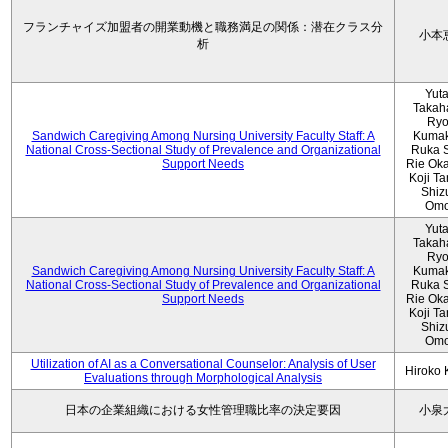
フランチャイズ加盟者の開業動機と職務満足の関係：潜在クラス分
小本
析
Yut
Takah
Ryo
Sandwich Caregiving Among Nursing University Faculty Staff: A
Kumak
National Cross-Sectional Study of Prevalence and Organizational
Ruka S
Support Needs
Rie Ok
Koji T
Shiz
Omo
Yut
Takah
Ryo
Sandwich Caregiving Among Nursing University Faculty Staff: A
Kumak
National Cross-Sectional Study of Prevalence and Organizational
Ruka S
Support Needs
Rie Ok
Koji T
Shiz
Omo
Utilization of AI as a Conversational Counselor: Analysis of User
Hiroko
Evaluations through Morphological Analysis
日本の企業組織における女性管理職比率の決定要因
小泉