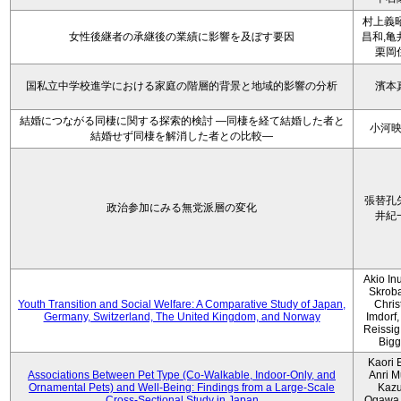
村上義昭
女性後継者の承継後の業績に影響を及ぼす要因
昌和,亀
栗岡
国私立中学校進学における家庭の階層的背景と地域的影響の分析
濱本
結婚につながる同棲に関する探索的検討 ―同棲を経て結婚した者と
小河
結婚せず同棲を解消した者との比較―
張替孔
政治参加にみる無党派層の変化
井紀
Akio Inu
Skrob
Youth Transition and Social Welfare: A Comparative Study of Japan,
Chris
Germany, Switzerland, The United Kingdom, and Norway
Imdorf, 
Reissig
Bigg
Kaori 
Associations Between Pet Type (Co-Walkable, Indoor-Only, and
Anri M
Ornamental Pets) and Well-Being: Findings from a Large-Scale
Kaz
Cross-Sectional Study in Japan
Ogawa,