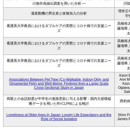
の無作為抽出調査を用いた分析 ―
川
増井正
遺産動機の男女差と保険加入の分析
宇
高橋裕太
看護系大学教員におけるダブルケアの実態とコロナ禍での支援ニー
藤瑠華,
ズ
高橋裕太
看護系大学教員におけるダブルケアの実態とコロナ禍での支援ニー
藤瑠華,
ズ
高橋裕太
看護系大学教員におけるダブルケアの実態とコロナ禍での支援ニー
藤瑠華,
ズ
Kaori 
Associations Between Pet Type (Co-Walkable, Indoor-Only, and
Anri M
Ornamental Pets) and Well-Being: Findings from a Large-Scale
Kaz
Cross-Sectional Study in Japan
Ogawa,
Sat
両親との会話頻度が中学生の進路意欲に与える影響：国内大規模縦
西村
断データを用いたRI-CLPMによる検討
Loneliness at Older Ages in Japan: Lonely Life Expectancy and the
Shiro F
Role of Social Isolation
James 