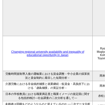
Ryo
Changing regional university availability and inequality of
Mugiy
educational opportunity in Japan
Koh
Toyo
労働時間規制導入後の運輸業における賃金調整－中小企業の採算状
岡
況と資金制約に着目した短期分析－
介護労働における非金銭的補償と就業継続－低賃金・高負担下にお
岡
ける「虚偽補償」の実証分析－
日本の学校教員における職業満足度と職業イメージの規定因に関す
赤松
る包括的検討―社会調査の二次分析を通して―
未婚者は同棲をどのようなものと捉えているのか —二次データ分析