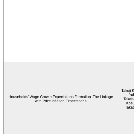
Takuji 
Yu
Households' Wage Growth Expectations Formation: The Linkage
Takah
with Price Inflation Expectations
Kos
Taka