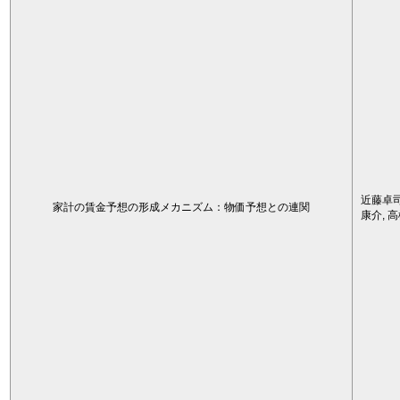
近藤卓司
家計の賃金予想の形成メカニズム：物価予想との連関
康介, 