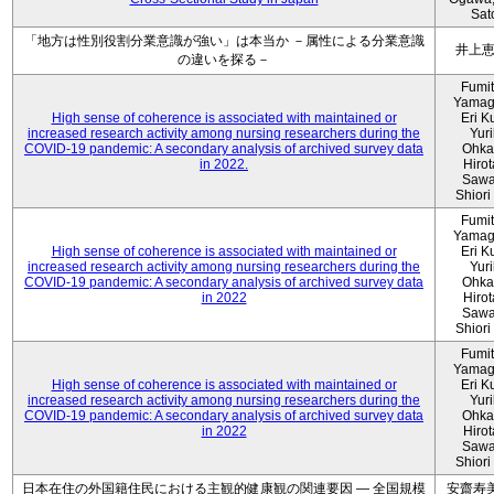
Sat
「地方は性別役割分業意識が強い」は本当か －属性による分業意識
井上
の違いを探る－
Fumi
Yamag
High sense of coherence is associated with maintained or
Eri K
increased research activity among nursing researchers during the
Yur
COVID-19 pandemic: A secondary analysis of archived survey data
Ohka
in 2022.
Hiro
Sawa
Shiori 
Fumi
Yamag
High sense of coherence is associated with maintained or
Eri K
increased research activity among nursing researchers during the
Yur
COVID-19 pandemic: A secondary analysis of archived survey data
Ohka
in 2022
Hiro
Sawa
Shiori 
Fumi
Yamag
High sense of coherence is associated with maintained or
Eri K
increased research activity among nursing researchers during the
Yur
COVID-19 pandemic: A secondary analysis of archived survey data
Ohka
in 2022
Hiro
Sawa
Shiori 
日本在住の外国籍住民における主観的健康観の関連要因 ― 全国規模
安齋寿美