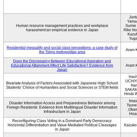
Junt
Yama
Human resource management practices and workplace
Sumie 
harassment:an empirical evidence in Japan
Riko No
Kazu
Yug
Residential inequality and social class perceptions: a case study of
Aram 
the Tokyo metropolitan area
Does the Discrepancy Between Educational Aspiration and
Educational Attainment Affect Life Satisfaction? Evidence from
Aram 
Japan
Hach
UCHIY
Bivariate Analysis of Factors Associated with Japanese High School
Na
Students’ Choice of Humanities and Social Sciences or STEM fields
SAKAM
Hiroki
Imas
Disaster Information Access and Preparedness Behavior among
Tsune
Foreign Residents: Evidence from Multilingual Disaster Information
,Oka
Infrastructure in Japan
Hisa
Reconfiguring Class Voting in a Dominant-Party Democracy:
Horizontal Differentiation and Value-Mediated Political Cleavages
Kazuko
in Japan