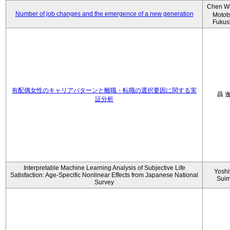
Chen W
Number of job changes and the emergence of a new generation
Motot
Fukus
有配偶女性のキャリアパターンと離職・転職の選択要因に関する実
聶 
証分析
Interpretable Machine Learning Analysis of Subjective Life
Yoshi
Satisfaction: Age-Specific Nonlinear Effects from Japanese National
Sui
Survey