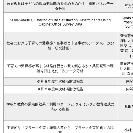
家庭教育は子どもの援助要請能力を高めるのか？：縦断パネルデー
平光
タ分析
Kyoto 
SHAP-Value Clustering of Life Satisfaction Determinants Using
Yoshi
Cabinet Office Survey Data
Sui
齋藤慈子
澤祐太 
社会における子育ての受容感：当事者と非当事者のデータ の二次分
田梨 央
析（研究計画）
茉 莉・
齋藤慈子
子育ての受容感が高まる経路は親と非親で異なるか：共同繁殖の理
祐太郎,
論を踏まえた二次データ分析
莉, 森
令和８年度年次経済財政報告
内
令和８年度年次経済財政報告
内
学校外教育の累積的効果：利用パターンと タイミングが教育達成に
眞田
与える影響
主観的な「ブラック企業」認識の変化と「ブラック企業問題」の現
小林
状