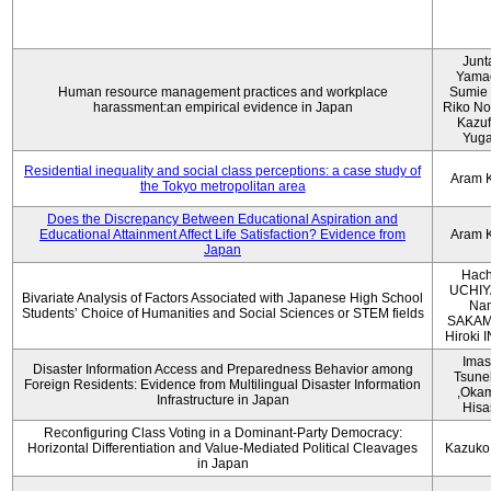
Junt
Yama
Human resource management practices and workplace
Sumie 
harassment:an empirical evidence in Japan
Riko No
Kazu
Yug
Residential inequality and social class perceptions: a case study of
Aram 
the Tokyo metropolitan area
Does the Discrepancy Between Educational Aspiration and
Educational Attainment Affect Life Satisfaction? Evidence from
Aram 
Japan
Hach
UCHIY
Bivariate Analysis of Factors Associated with Japanese High School
Na
Students’ Choice of Humanities and Social Sciences or STEM fields
SAKAM
Hiroki
Imas
Disaster Information Access and Preparedness Behavior among
Tsune
Foreign Residents: Evidence from Multilingual Disaster Information
,Oka
Infrastructure in Japan
Hisa
Reconfiguring Class Voting in a Dominant-Party Democracy:
Horizontal Differentiation and Value-Mediated Political Cleavages
Kazuko
in Japan