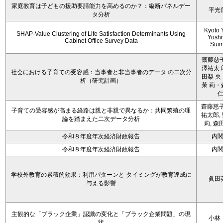
家庭教育は子どもの援助要請能力を高めるのか？：縦断パネルデー
平光
タ分析
Kyoto 
SHAP-Value Clustering of Life Satisfaction Determinants Using
Yoshi
Cabinet Office Survey Data
Sui
齋藤慈子
澤祐太 
社会における子育ての受容感：当事者と非当事者のデータ の二次分
田梨 央
析（研究計画）
茉 莉・
齋藤慈子
子育ての受容感が高まる経路は親と非親で異なるか：共同繁殖の理
祐太郎,
論を踏まえた二次データ分析
莉, 森
令和８年度年次経済財政報告
内
令和８年度年次経済財政報告
内
学校外教育の累積的効果：利用パターンと タイミングが教育達成に
眞田
与える影響
主観的な「ブラック企業」認識の変化と「ブラック企業問題」の現
小林
状