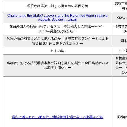
高須百華
理系進路選択に対する男女差の要因分析
幹
Challenging the State? Lawyers and the Reformed Administrative
Rieko
Appeals System in Japan
在留外国人の災害情報アクセスと日本語能力との関連―2020・
今﨑常秀
2022年調査の比較分析―
危険労働の補償はどこに現れるのか―建設業時短アンケートによる
岡
賃金構成と休日確保の実証分析―
ヒトの輪
井上
髙橋実
高齢者における訪問看護事業の認知と死亡の関連ー全国高齢者パネ
岡佳代
ル調査を用いてー
圭一、
紀
場所に縛られない働き方が地域労働市場に与える影響の分析
風神