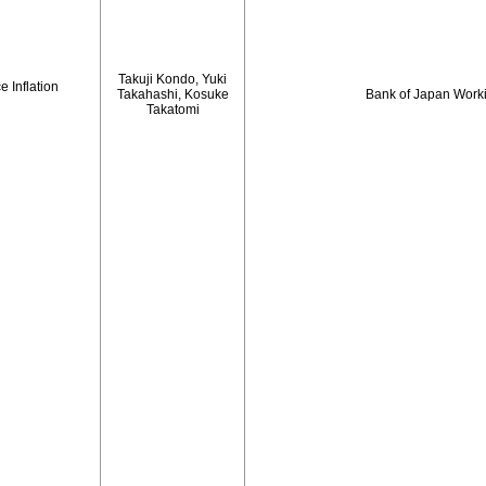
Takuji Kondo, Yuki
 Inflation
Takahashi, Kosuke
Bank of Japan Work
Takatomi