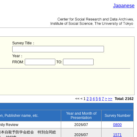
Japanese
Survey Title：
Year：
FROM:
TO:
<<
<
1
2
3
4
5
6
7
>
>>
Total: 2162
Year and Month of
ion, Publisher name, etc.
Survey Number
Presentation
mily Review
2026/07
0800
日本自殺予防学会総会 特別合同総
2026/07
1571