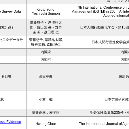
会 プログラ
7th International Conference on 
Kyoto Yono,
ce Survey Data
Management (DSTM) in 20th IIAI Int
Yoshiyuki Suimon
Applied Informati
齋藤慈子・ 厚澤祐太
研究計画）
郎・角田梨 央・野嵜
日本人間行動進化学会・第15回
茉 莉・森田理 仁
た二次データ分
齋藤慈子, 厚澤祐太郎,
日本人間行動進化学会第1
野嵜茉莉, 森田理仁
内閣府
内閣
内閣府
内閣
える影響
眞田英毅
統計
現状
小林 徹
日本労働研究雑誌
増井正幸，麦宇恒
生命保険論集第235号・
ness: Evidence
Hwang Choe
The International Journal of 