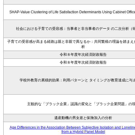
SHAP-Value Clustering of Life Satisfaction Determinants Using Cabinet Offi
社会における子育ての受容感：当事者と非当事者のデータ の二次分析（
子育ての受容感が高まる経路は親と非親で異なるか：共同繁殖の理論を踏まえ
析
令和８年度年次経済財政報告
令和８年度年次経済財政報告
学校外教育の累積的効果：利用パターンと タイミングが教育達成に与
主観的な「ブラック企業」認識の変化と「ブラック企業問題」の
遺産動機の男女差と保険加入の分析
Age Differences in the Association Between Subjective Isolation and Loneli
from a Hybrid Panel Model