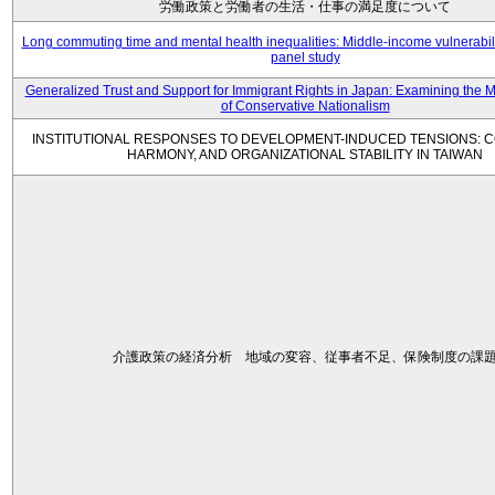
労働政策と労働者の生活・仕事の満足度について
Long commuting time and mental health inequalities: Middle-income vulnerabil
panel study
Generalized Trust and Support for Immigrant Rights in Japan: Examining the 
of Conservative Nationalism
INSTITUTIONAL RESPONSES TO DEVELOPMENT-INDUCED TENSIONS: C
HARMONY, AND ORGANIZATIONAL STABILITY IN TAIWAN
介護政策の経済分析 地域の変容、従事者不足、保険制度の課