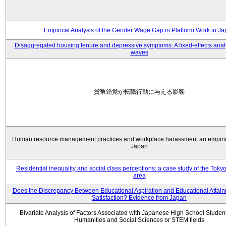
Empirical Analysis of the Gender Wage Gap in Platform Work in J
Disaggregated housing tenure and depressive symptoms: A fixed-effects anal
waves
貨幣錯覚が転職行動に与える影響
Human resource management practices and workplace harassment:an empiric
Japan
Residential inequality and social class perceptions: a case study of the Toky
area
Does the Discrepancy Between Educational Aspiration and Educational Attainm
Satisfaction? Evidence from Japan
Bivariate Analysis of Factors Associated with Japanese High School Student
Humanities and Social Sciences or STEM fields