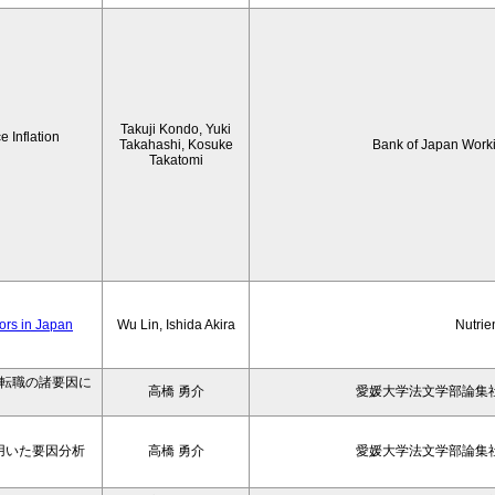
Takuji Kondo, Yuki
 Inflation
Takahashi, Kosuke
Bank of Japan Work
Takatomi
iors in Japan
Wu Lin, Ishida Akira
Nutrie
の転職の諸要因に
高橋 勇介
愛媛大学法文学部論集社
用いた要因分析
高橋 勇介
愛媛大学法文学部論集社