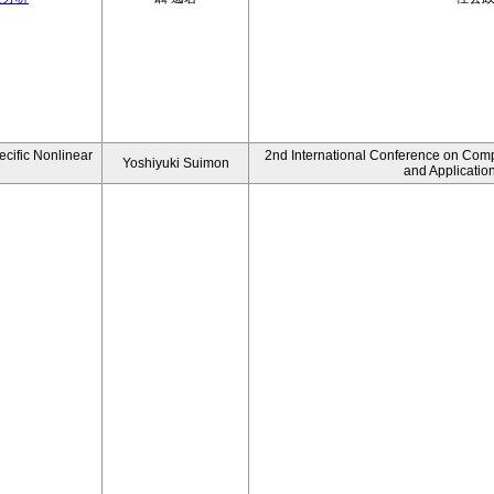
ecific Nonlinear
2nd International Conference on Comp
Yoshiyuki Suimon
and Applicatio