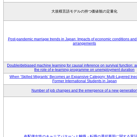
大規模言語モデルの持つ価値観の定量化
Post-pandemic marriage trends in Japan: Impacts of economic conditions and 
arrangements
Double/debiased machine learning for causal inference on survival function: an
the role of e-learning programme on unemployment duration
When ‘Skilled Migrants’ Becomes an Expansive Category: Multi-Layered Ine
Former International Students in Japan
Number of job changes and the emergence of a new generatio
有配偶女性のキャリアパターンと離職・転職の選択要因に関する実