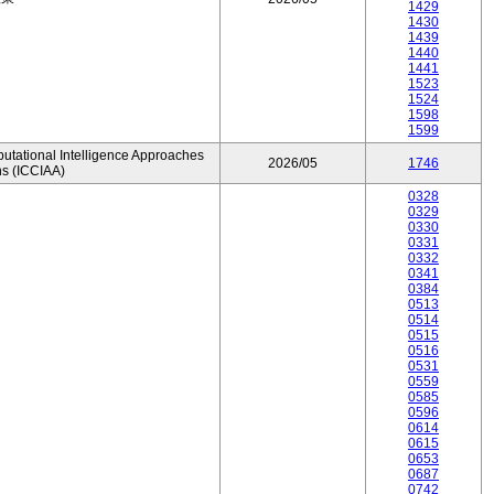
1429
1430
1439
1440
1441
1523
1524
1598
1599
utational Intelligence Approaches
2026/05
1746
ns (ICCIAA)
0328
0329
0330
0331
0332
0341
0384
0513
0514
0515
0516
0531
0559
0585
0596
0614
0615
0653
0687
0742