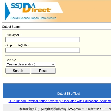
Output Search
Display All：
Output Title(Title)：
Sort by:
Output Title(Title)
Is Childhood Physical Abuse Adversely Associated with Educational Attainm
家庭教育は子どもの援助要請能力を高めるのか？：縦断パネルデー