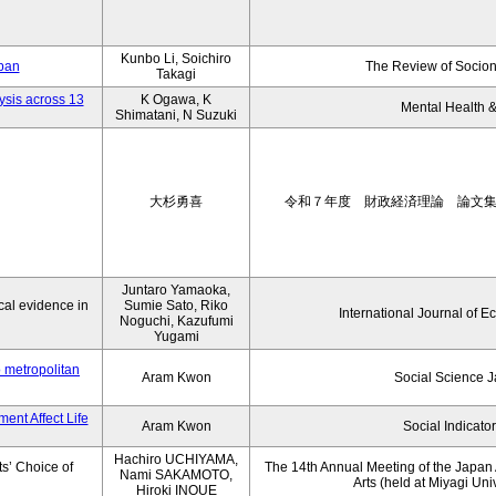
Kunbo Li, Soichiro
apan
The Review of Socion
Takagi
ysis across 13
K Ogawa, K
Mental Health &
Shimatani, N Suzuki
大杉勇喜
令和７年度 財政経済理論 論文
Juntaro Yamaoka,
al evidence in
Sumie Sato, Riko
International Journal of E
Noguchi, Kazufumi
Yugami
o metropolitan
Aram Kwon
Social Science 
ent Affect Life
Aram Kwon
Social Indicato
Hachiro UCHIYAMA,
s’ Choice of
The 14th Annual Meeting of the Japan A
Nami SAKAMOTO,
Arts (held at Miyagi Uni
Hiroki INOUE