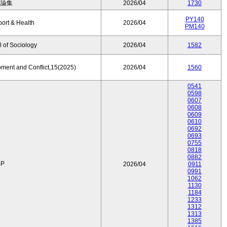
済論集
2026/04
1730
PY140
port & Health
2026/04
PM140
 of Sociology
2026/04
1582
pment and Conflict,15(2025)
2026/04
1560
0541
0598
0607
0608
0609
0610
0692
0693
0755
0818
0882
P
2026/04
0911
0991
1062
1130
1184
1233
1312
1313
1385