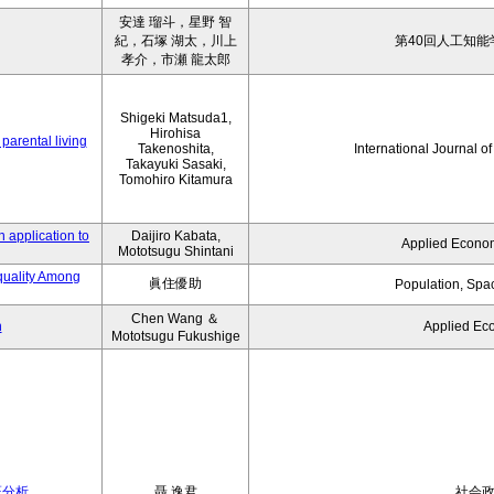
安達 瑠斗，星野 智
紀，石塚 湖太，川上
第40回人工知能
孝介，市瀬 龍太郎
Shigeki Matsuda1,
Hirohisa
parental living
Takenoshita,
International Journal o
Takayuki Sasaki,
Tomohiro Kitamura
 application to
Daijiro Kabata,
Applied Econom
Mototsugu Shintani
quality Among
眞住優助
Population, Spa
Chen Wang ＆
n
Applied Ec
Mototsugu Fukushige
証分析
聶 逸君
社会