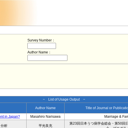
Survey Number：
Author Name：
− List of Usage Output −
Author Name
Title of Journal or Publicat
ent in Japan?
Masahiro Narisawa
Marriage & Fa
第23回日本うつ病学会総会・第50回
タ分析
平光良充