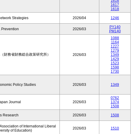
1616
1617
1618
etwork Strategies
2026/04
1246
PY140
 Prevention
2026/03
PM140
1088
1164
1227
1279
集（財務省財務総合政策研究所）
2026/03
1349
1429
1523
1598
1730
conomic Policy Studies
2026/03
1349
0762
Japan Journal
2026/03
1374
1508
rs Research
2026/03
1508
ssociation of International Liberal
2026/03
1510
versity of Education)