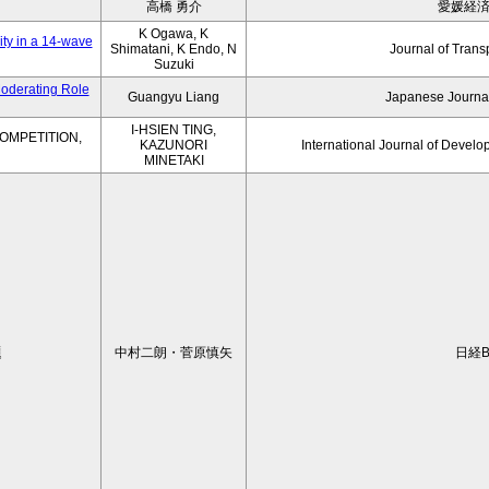
高橋 勇介
愛媛経
K Ogawa, K
ity in a 14-wave
Shimatani, K Endo, N
Journal of Trans
Suzuki
Moderating Role
Guangyu Liang
Japanese Journal
I-HSIEN TING,
OMPETITION,
KAZUNORI
International Journal of Develo
MINETAKI
題
中村二朗・菅原慎矢
日経B