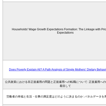
Households' Wage Growth Expectations Formation: The Linkage with Price
Expectations
Does Poverty Explain All? A Path Analysis of Single Mothers’ Dietary Behav
公共政策における非正規雇用の問題と正規雇用への転職について: 正規雇用へ
着目して
労働者の幸福と生活・仕事の満足度はどのように決まるのか: パネルデータを