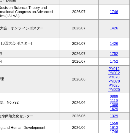
ム・抄録集
Decision Science, Theory and
ernational Congress on Advanced
2026/07
1746
cs (IIAI-AAI)
大会・オンラ インポスター
2026/07
1426
8回大会(ポスター)
2026/07
1426
府
2026/07
1752
府
2026/07
1752
PY012
PM012
PY070
数理
2026/06
PM070
PY025
PM025
0889
1116
、No.792
2026/06
1308
1629
生命保険文化センター
2026/06
1329
1559
Aging and Human Development
2026/06
1613
1746