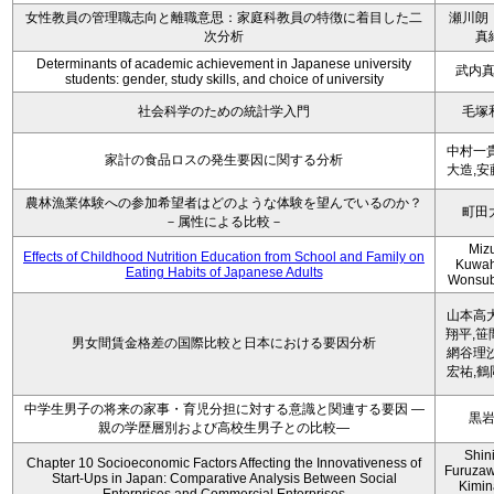
女性教員の管理職志向と離職意思：家庭科教員の特徴に着目した二
瀬川朗
次分析
真
Determinants of academic achievement in Japanese university
武内
students: gender, study skills, and choice of university
社会科学のための統計学入門
毛塚
中村一貴
家計の食品ロスの発生要因に関する分析
大造,安
農林漁業体験への参加希望者はどのような体験を望んでいるのか？
町田
－属性による比較－
Miz
Effects of Childhood Nutrition Education from School and Family on
Kuwah
Eating Habits of Japanese Adults
Wonsu
山本高大
翔平,笹
男女間賃金格差の国際比較と日本における要因分析
網谷理沙
宏祐,鶴
中学生男子の将来の家事・育児分担に対する意識と関連する要因 ―
黒
親の学歴層別および高校生男子との比較―
Shini
Chapter 10 Socioeconomic Factors Affecting the Innovativeness of
Furuzaw
Start-Ups in Japan: Comparative Analysis Between Social
Kimin