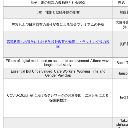
母子世帯の母親の孤独感と社会関係
吉武
5章 性別と勤続年数の影響
加藤
大藤修史
専攻および日本特有の属性変数による賃金プレミアムの分析
洋
高等教育への進学における学校外教育の効果：トラッキング後の挽
眞田
回
Effects of digital media use on academic achievement: A three-wave
Sachi 
longitudinal study.
Essential But Undervalued: Care Workers’ Working Time and
Hanso
Gender Pay Gap
COVID-19流行禍におけるテレワークの関連要因：二次分析による
秋保
探索的検討
Tak
Ishihara