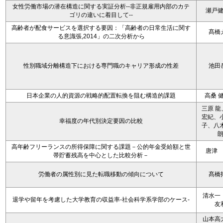
女性労働市場の潜在構造に関する実証分析--非正規雇用内部のカテ
瀬戸
ゴリの違いに着目して--
高齢者が配食サービスを選択する要因：「高齢者の日常生活に関す
髙橋
る意識張,2014」の二次分析から
性別職域分離構造下における専門職のキャリア形成の性差
池田
日本企業の人的資源の戦略的配置転換を阻む構造的課題
高桑 
三原 龍
宏紀、小
幸福度の年代別決定要因の比較
子、八木
高年齢フリーランスの所得保障に関する課題－公的年金受給額と世
唐津
帯貯蓄残高を中心とした比較分析－
労働者の属性別に見た転職移動の傾向について
髙橋
清水一
退学や留年を考慮した大学教育の収益率-社会科学系学部のケース-
友
山本高