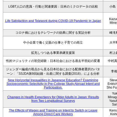
LGBT人口の意識・行動と関連要因：日米のミクロデータの比較
小島
Kazu
Life Satisfaction and Telework during COVID-19 Pandemic in Japan
Mine
コロナ禍におけるテレワークの効果に関する実証分析
峰滝
中小企業で働く父親の仕事と子育ての両立
大平
拡充しつつある事業承継支援策
村上
性的マジョリティの初交経験：日本社会における過去半世紀の変遷
中村
ジェンダー編成の視点から見る日本社会における配偶者選択のパタ
李
ーン : 「SSJDA第9回結婚・出産に関する調査(2016)」による分析
New Horizontal Inequalities in Japanese Education? Examining
Stev
Socioeconomic Selectivity in Pre-College Study Abroad Intent and
Entric
Participation.
Sho Fu
Yu
Changes in Health Expectancy for Older Adults in Japan: Results
Minag
from Two Longitudinal Surveys
Yasu
Sai
The Effects of Wages and Training on Intent to Switch or Leave
Kens
Among Direct Care Workers
Kish