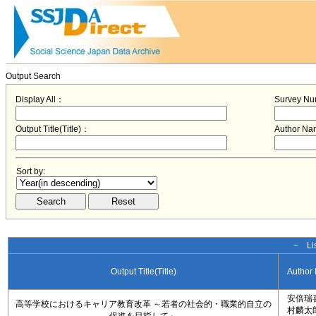
Output Search
Display All：
Survey N
Output Title(Title)：
Author N
Sort by:
− Lis
Output Title(Title)
Author
安倍瑞
高等学校におけるキャリア教育改革 ～若者の社会的・職業的自立の
村麟太