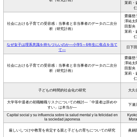
析（研究計画）
茉莉・
齋藤慈
澤祐太
社会における子育ての受容感：当事者と非当事者のデータの二次分
田梨央
析（研究計画）
茉莉・
なぜ女子は理系意識を持ちづらいのか―小学5～6年生に焦点を当て
日下
て―
齋藤慈
澤祐太
社会における子育ての受容感：当事者と非当事者のデータの二次分
田梨央
析（研究計画）
茉莉・
子どもの時間的社会化の研究
大久
大学等中退者の初職離職リスクについての検討―「中退者は辞めや
下瀬
すい」は本当か―
Capital social y su influencia sobre la salud mental y la felicidad en
Kyoko 
la sociedad japonesa
Mora
厳しいしつけや教育を肯定する親と子どもの育ちについての研究
眞鍋