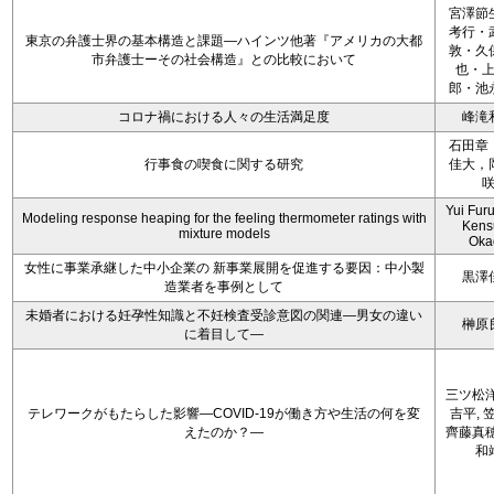
宮澤節
考行・
東京の弁護士界の基本構造と課題―ハインツ他著『アメリカの大都
敦・久
市弁護士ーその社会構造』との比較において
也・
郎・池
コロナ禍における人々の生活満足度
峰滝
石田章
行事食の喫食に関する研究
佳大，
Yui Fur
Modeling response heaping for the feeling thermometer ratings with
Kens
mixture models
Oka
女性に事業承継した中小企業の 新事業展開を促進する要因：中小製
黒澤
造業者を事例として
未婚者における妊孕性知識と不妊検査受診意図の関連―男女の違い
榊原
に着目して―
三ツ松洋
テレワークがもたらした影響―COVID-19が働き方や生活の何を変
吉平, 
えたのか？―
齊藤真穂
和