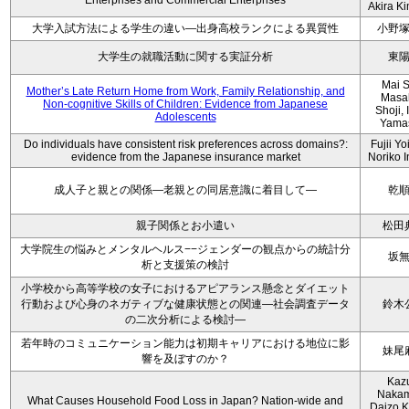
Enterprises and Commercial Enterprises
Akira K
大学入試方法による学生の違い―出身高校ランクによる異質性
小野
大学生の就職活動に関する実証分析
東
Mai S
Mother’s Late Return Home from Work, Family Relationship, and
Masa
Non-cognitive Skills of Children: Evidence from Japanese
Shoji, 
Adolescents
Yama
Do individuals have consistent risk preferences across domains?:
Fujii Yo
evidence from the Japanese insurance market
Noriko 
成人子と親との関係―老親との同居意識に着目して―
乾
親子関係とお小遣い
松田
大学院生の悩みとメンタルヘルス−−ジェンダーの観点からの統計分
坂
析と支援策の検討
小学校から高等学校の女子におけるアピアランス懸念とダイエット
行動および心身のネガティブな健康状態との関連―社会調査データ
鈴木
の二次分析による検討―
若年時のコミュニケーション能力は初期キャリアにおける地位に影
妹尾
響を及ぼすのか？
Kaz
Nakam
What Causes Household Food Loss in Japan? Nation-wide and
Daizo K