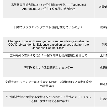
高等教育再拡大期における学生活動の変化——Typological
鎌田
Approachによる学生下位集団の時代比較
日本でクラウディングアウト現象は生じているのか？
成澤
Changes in the work arrangements and new lifestyles after the
李
COVID-19 pandemic: Evidence based on survey data from the
Japanese Cabinet Office
誰が海外を志向するのか？ー留学期間と出身階層に着目して
太田
専門学校という進路選択とジェンダー
眞鍋
文理意識のジェンダー差は拡大するのか －横断的傾向と縦断的変化
田邉
の計量分析－
なぜ難関大学に進学する女性は少ないのか？：男性のメリトクラシ
打越
ー志向・女性の地元志向の役割