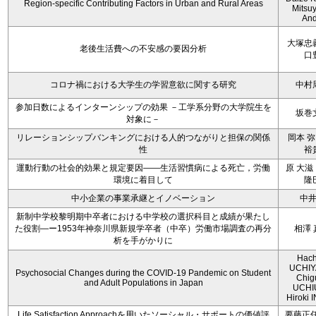
Region-specific Contributing Factors in Urban and Rural Areas
Mitsu
An
大塚忠
老後生活費への不安感の要因分析
口
コロナ禍における大学生の学習意欲に関する研究
中村
参加日数によるインターンシップの効果 －工学系分野の大学院生を
坂巻
対象に－
リレーションシップバンキングにおける人的つながりと担保の関係
岡本 弥
性
裕
運動行動の社会的効果と規定要因――生活習慣病による死亡，労働
原 大滋
環境に着目して
隆
中小企業の事業承継とイノベーション
中
新制中学校黎明期中卒者における中学校の選択科目と成績が果たし
た役割―ー1953年神奈川県新規学卒者（中卒）労働市場調査の再分
相澤 
析を手がかりに
Hach
UCHIY
Psychosocial Changes during the COVID-19 Pandemic on Student
Chig
and Adult Populations in Japan
UCHI
Hiroki
Life Satisfaction Approachを用いたソーシャル・サポートの価値評
要藤正任