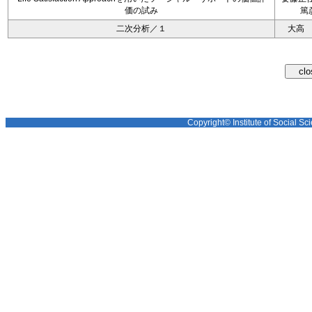
価の試み
篤
二次分析／１
大高
Copyright© Institute of Social Sci