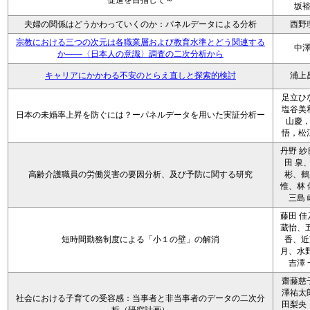
促進を目指して～
坂
夫婦の関係はどうかわっていくのか：パネルデータによる分析
西野
宗教における三つの次元は各職業層および教育水準とどう関連する
中
か――〈日本人の意識〉調査の二次分析から
キャリアにかかわる不安のとらえ直しと探索的検討
浦上
足立ひ
塩谷美
日本の未婚率上昇を防ぐには？ーパネルデータを用いた実証分析ー
山慶
悟，松
丹野 紗
田 泉
高齢介護職員の労働災害の要因分析、及び予防に関する研究
彬、鶴
惟、林 
三島 
藤田 佳
葳怡、五
短時間勤務制度による「小１の壁」の解消
香、近
月、水野
吉澤 
齋藤慈
澤祐太
社会における子育ての受容感：当事者と非当事者のデータの二次分
田梨央