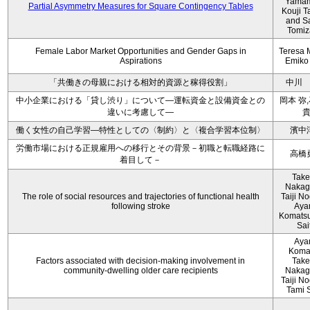
Yamam
Partial Asymmetry Measures for Square Contingency Tables
Kouji T
and S
Tomi
Female Labor Market Opportunities and Gender Gaps in
Teresa 
Aspirations
Emiko
「共働きの母親における相対的資源と稼得役割」
中川
中小企業における「貸し渋り」について―運転資金と設備資金との
岡本 弥
違いに考慮して―
働く女性の自己学習―特性としての〈制約〉と〈複合学習本位制〉
濱中
労働市場における正規雇用への移行とその背景－初職と転職経路に
高橋
着目して－
Take
Nakag
The role of social resources and trajectories of functional health
Taiji No
following stroke
Aya
Komatsu
Sai
Aya
Koma
Factors associated with decision‐making involvement in
Take
community‐dwelling older care recipients
Nakag
Taiji No
Tami 