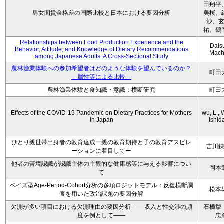
田翔平
男女間賃金格差の国際比較と日本における要因分析
美桜、
沙、
祐、鶴
Relationships between Food Production Experience and the
Dais
Behavior, Attitude, and Knowledge of Dietary Recommendations
Mach
among Japanese Adults: A Cross-Sectional Study
農林漁業体験への参加希望者はどのような体験を望んでいるのか？
町田
－属性等による比較－
農林漁業体験と食知識・意識：横断研究
町田
Effects of the COVID-19 Pandemic on Dietary Practices for Mothers
wu, L., 
in Japan
Ishida
ひとり親世帯出身者の教育達成ー親の教育期待と子の教育アスピレ
吉川
ーションに着目してー
他者の苦境認識が認識主体の主観的な健康感等に与える影響につい
岡本
て
ベイズ型Age-Period-Cohort分析の多項ロジットモデル：反復横断調
松本
査を用いた政治課題の要因分解
欠測が多い項目における欠測理由の要因分析 ——収入と性交渉の頻
石橋挙
度を例として——
忠