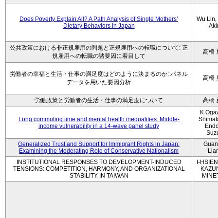
Does Poverty Explain All? A Path Analysis of Single Mothers’
Wu Lin, 
Dietary Behaviors in Japan
Aki
公共政策における非正規雇用の問題と正規雇用への転職について: 正
高橋 
規雇用への転職の諸要因に着目して
労働者の幸福と生活・仕事の満足度はどのように決まるのか: パネル
高橋 
データを用いた要因分析
労働政策と労働者の生活・仕事の満足度について
高橋 
K Oga
Long commuting time and mental health inequalities: Middle-
Shimat
income vulnerability in a 14-wave panel study
Endo
Suz
Generalized Trust and Support for Immigrant Rights in Japan:
Guan
Examining the Moderating Role of Conservative Nationalism
Lia
INSTITUTIONAL RESPONSES TO DEVELOPMENT-INDUCED
I-HSIEN
TENSIONS: COMPETITION, HARMONY, AND ORGANIZATIONAL
KAZU
STABILITY IN TAIWAN
MINE