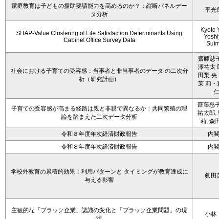
家庭教育は子どもの援助要請能力を高めるのか？：縦断パネルデー
平光
タ分析
Kyoto 
SHAP-Value Clustering of Life Satisfaction Determinants Using
Yoshi
Cabinet Office Survey Data
Sui
齋藤慈子
澤祐太 
社会における子育ての受容感：当事者と非当事者のデータ の二次分
田梨 央
析（研究計画）
茉 莉・
齋藤慈子
子育ての受容感が高まる経路は親と非親で異なるか：共同繁殖の理
祐太郎,
論を踏まえた二次データ分析
莉, 森
令和８年度年次経済財政報告
内
令和８年度年次経済財政報告
内
学校外教育の累積的効果：利用パターンと タイミングが教育達成に
眞田
与える影響
主観的な「ブラック企業」認識の変化と「ブラック企業問題」の現
小林
状