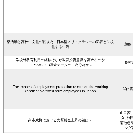
部活動と高校生文化の戦後史：日本型メリトクラシーの変容と学校
加藤
化する生活
学校外教育利用の経験はなぜ教育投資意識を高めるのか
藤村
―ESSM2013調査データの二次分析から
The impact of employment protection reform on the working
武内
conditions of fixed-term employees in Japan
山口茜,
久, 神
高市政権における実質賃金上昇の鍵は？
菊池慈陽
ング