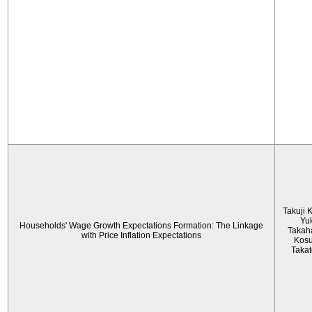
Takuji 
Yu
Households' Wage Growth Expectations Formation: The Linkage
Takah
with Price Inflation Expectations
Kos
Taka