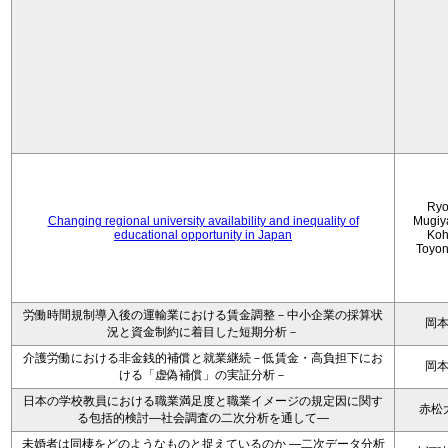
Ryo
Changing regional university availability and inequality of
Mugiy
educational opportunity in Japan
Koh
Toyo
労働時間規制導入後の運輸業における賃金調整－中小企業の採算状
岡
況と資金制約に着目した短期分析－
介護労働における非金銭的補償と就業継続－低賃金・高負担下にお
岡
ける「虚偽補償」の実証分析－
日本の学校教員における職業満足度と職業イメージの規定因に関す
赤松
る包括的検討―社会調査の二次分析を通して―
未婚者は同棲をどのようなものと捉えているのか —二次データ分析