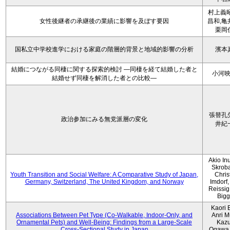
村上義昭
女性後継者の承継後の業績に影響を及ぼす要因
昌和,亀
栗岡
国私立中学校進学における家庭の階層的背景と地域的影響の分析
濱本
結婚につながる同棲に関する探索的検討 ―同棲を経て結婚した者と
小河
結婚せず同棲を解消した者との比較―
張替孔
政治参加にみる無党派層の変化
井紀
Akio Inu
Skrob
Youth Transition and Social Welfare: A Comparative Study of Japan,
Chris
Germany, Switzerland, The United Kingdom, and Norway
Imdorf, 
Reissig
Bigg
Kaori 
Associations Between Pet Type (Co-Walkable, Indoor-Only, and
Anri M
Ornamental Pets) and Well-Being: Findings from a Large-Scale
Kaz
Cross-Sectional Study in Japan
Ogawa,