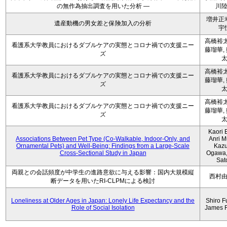
の無作為抽出調査を用いた分析 ―
川
増井正
遺産動機の男女差と保険加入の分析
宇
高橋裕太
看護系大学教員におけるダブルケアの実態とコロナ禍での支援ニー
藤瑠華,
ズ
高橋裕太
看護系大学教員におけるダブルケアの実態とコロナ禍での支援ニー
藤瑠華,
ズ
高橋裕太
看護系大学教員におけるダブルケアの実態とコロナ禍での支援ニー
藤瑠華,
ズ
Kaori 
Associations Between Pet Type (Co-Walkable, Indoor-Only, and
Anri M
Ornamental Pets) and Well-Being: Findings from a Large-Scale
Kaz
Cross-Sectional Study in Japan
Ogawa,
Sat
両親との会話頻度が中学生の進路意欲に与える影響：国内大規模縦
西村
断データを用いたRI-CLPMによる検討
Loneliness at Older Ages in Japan: Lonely Life Expectancy and the
Shiro F
Role of Social Isolation
James 