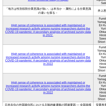
Sat
「地方は性別役割分業意識が強い」は本当か －属性による分業意識
井上
の違いを探る－
Fumi
Yamag
High sense of coherence is associated with maintained or
Eri K
increased research activity among nursing researchers during the
Yur
COVID-19 pandemic: A secondary analysis of archived survey data
Ohka
in 2022.
Hiro
Sawa
Shiori 
Fumi
Yamag
High sense of coherence is associated with maintained or
Eri K
increased research activity among nursing researchers during the
Yur
COVID-19 pandemic: A secondary analysis of archived survey data
Ohka
in 2022
Hiro
Sawa
Shiori 
Fumi
Yamag
High sense of coherence is associated with maintained or
Eri K
increased research activity among nursing researchers during the
Yur
COVID-19 pandemic: A secondary analysis of archived survey data
Ohka
in 2022
Hiro
Sawa
Shiori 
日本在住の外国籍住民における主観的健康観の関連要因 ― 全国規模
安齋寿美