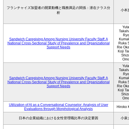
フランチャイズ加盟者の開業動機と職務満足の関係：潜在クラス分
小本
析
Yut
Takah
Ryo
Sandwich Caregiving Among Nursing University Faculty Staff: A
Kumak
National Cross-Sectional Study of Prevalence and Organizational
Ruka S
Support Needs
Rie Ok
Koji T
Shiz
Omo
Yut
Takah
Ryo
Sandwich Caregiving Among Nursing University Faculty Staff: A
Kumak
National Cross-Sectional Study of Prevalence and Organizational
Ruka S
Support Needs
Rie Ok
Koji T
Shiz
Omo
Utilization of AI as a Conversational Counselor: Analysis of User
Hiroko
Evaluations through Morphological Analysis
日本の企業組織における女性管理職比率の決定要因
小泉