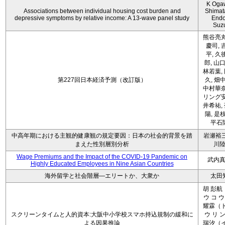
K Oga
Associations between individual housing cost burden and
Shimat
depressive symptoms by relative income: A 13-wave panel study
Endo
Suz
熊谷亮丸
慶司, 
平, 久
郎, 山口
林若葉,
第227回日本経済予測（改訂版）
久, 畑
中村華奈
リング安
井希祐,
陽, 是
平石
中高年期における主観的健康観の規定要因：日本の社会的背景を踏
岩瀬裕三
まえた性別層別分析
川
Wage Premiums and the Impact of the COVID‑19 Pandemic on
武内
Highly Educated Employees in Nine Asian Countries
海外留学と社会階層―エリートか、大衆か
太田
胡 彭航
ウ コ ウ
耀霖（ト
スクリーンタイムと人的資本:大阪中小学校スマホ持込規制の緩和に
ウ リ ン
よる因果推論
瑞汐（イ