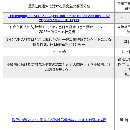
高須百華
理系進路選択に対する男女差の要因分析
幹
Challenging the State? Lawyers and the Reformed Administrative
Rieko
Appeals System in Japan
在留外国人の災害情報アクセスと日本語能力との関連―2020・
今﨑常秀
2022年調査の比較分析―
危険労働の補償はどこに現れるのか―建設業時短アンケートによる
岡
賃金構成と休日確保の実証分析―
ヒトの輪
井上
髙橋実
高齢者における訪問看護事業の認知と死亡の関連ー全国高齢者パネ
岡佳代
ル調査を用いてー
圭一、
紀
場所に縛られない働き方が地域労働市場に与える影響の分析
風神