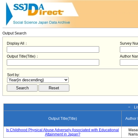
Output Search
Display All：
Survey N
Output Title(Title)：
Author N
Sort by:
− Lis
Output Title(Title)
Author
Is Childhood Physical Abuse Adversely Associated with Educational
Masa
Attainment in Japan?
Nari