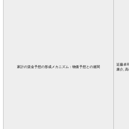
近藤卓司
家計の賃金予想の形成メカニズム：物価予想との連関
康介, 