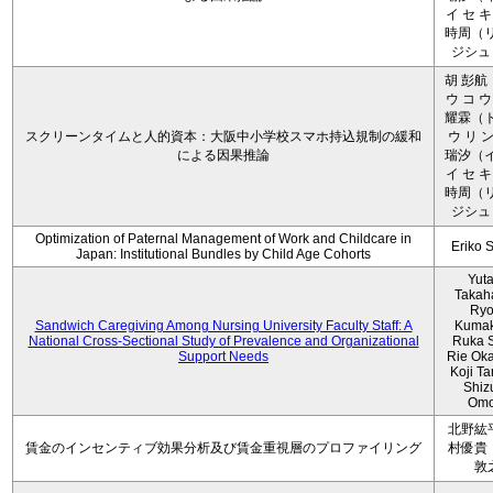
イ セ キ
時周（リ
ジシュ 
胡 彭航
ウ コ ウ
耀霖（ト
スクリーンタイムと人的資本：大阪中小学校スマホ持込規制の緩和
ウ リ ン
による因果推論
瑞汐（イ
イ セ キ
時周（リ
ジシュ 
Optimization of Paternal Management of Work and Childcare in
Eriko 
Japan: Institutional Bundles by Child Age Cohorts
Yut
Takah
Ryo
Sandwich Caregiving Among Nursing University Faculty Staff: A
Kumak
National Cross-Sectional Study of Prevalence and Organizational
Ruka S
Support Needs
Rie Ok
Koji T
Shiz
Omo
北野紘
賃金のインセンティブ効果分析及び賃金重視層のプロファイリング
村優貴
敦