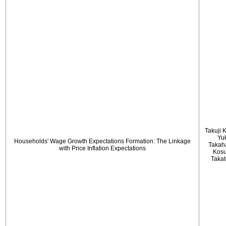
Takuji 
Yu
Households' Wage Growth Expectations Formation: The Linkage
Takah
with Price Inflation Expectations
Kos
Taka