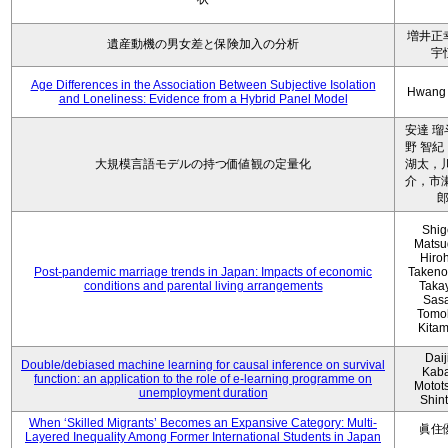
増井正
遺産動機の男女差と保険加入の分析
宇
Age Differences in the Association Between Subjective Isolation
Hwang
and Loneliness: Evidence from a Hybrid Panel Model
安達 瑠
野 智紀
大規模言語モデルの持つ価値観の定量化
湖太，川
介，市瀬
Shig
Matsu
Hiro
Post-pandemic marriage trends in Japan: Impacts of economic
Takeno
conditions and parental living arrangements
Taka
Sasa
Tomo
Kita
Daij
Double/debiased machine learning for causal inference on survival
Kaba
function: an application to the role of e-learning programme on
Motot
unemployment duration
Shin
When ‘Skilled Migrants’ Becomes an Expansive Category: Multi-
眞住
Layered Inequality Among Former International Students in Japan