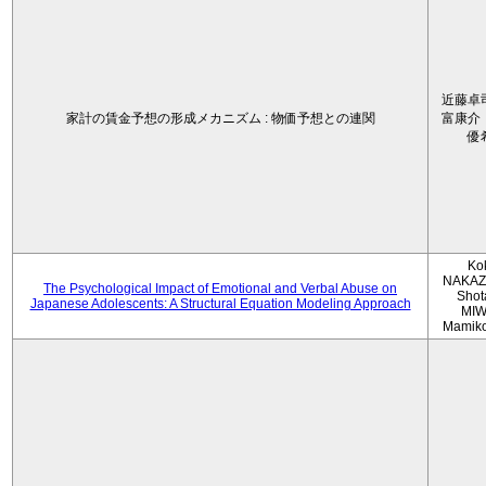
近藤卓
家計の賃金予想の形成メカニズム : 物価予想との連関
富康介
優
Ko
NAKAZ
The Psychological Impact of Emotional and Verbal Abuse on
Shot
Japanese Adolescents: A Structural Equation Modeling Approach
MIW
Mamik