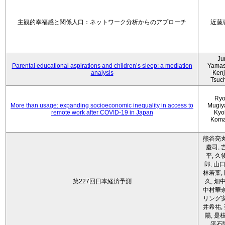
主観的幸福感と関係人口：ネットワーク分析からのアプローチ
近藤
Ju
Parental educational aspirations and children’s sleep: a mediation
Yamas
analysis
Kenji
Tsuc
Ryo
More than usage: expanding socioeconomic inequality in access to
Mugiy
remote work after COVID-19 in Japan
Kyo
Koma
熊谷亮丸
慶司, 
平, 久
郎, 山口
林若葉,
第227回日本経済予測
久, 畑
中村華奈
リング安
井希祐,
陽, 是
平石