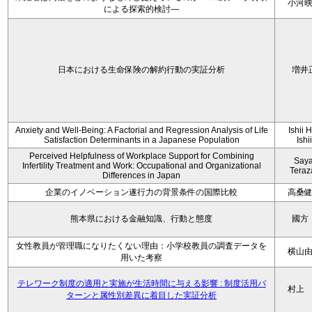
小河
による探索的検討—
日本における生命保険の解約行動の実証分析
増井
Anxiety and Well-Being: A Factorial and Regression Analysis of Life
Ishii 
Satisfaction Determinants in a Japanese Population
Ishi
Perceived Helpfulness of Workplace Support for Combining
Say
Infertility Treatment and Work: Occupational and Organizational
Tera
Differences in Japan
企業のイノベーション遂行力の背景条件の国際比較
高桑
熊本県における金融知識、行動と態度
國方
女性教員が管理職になりたくない理由：小学校教員の調査データを
横山
用いた考察
テレワーク制度の適用と実施が生活時間に与える影響 : 制度活用パ
村上
ターンと属性別差異に着目した実証分析