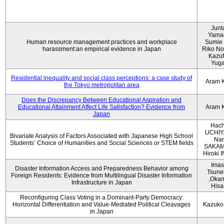
Junt
Yama
Human resource management practices and workplace
Sumie 
harassment:an empirical evidence in Japan
Riko No
Kazu
Yug
Residential inequality and social class perceptions: a case study of
Aram 
the Tokyo metropolitan area
Does the Discrepancy Between Educational Aspiration and
Educational Attainment Affect Life Satisfaction? Evidence from
Aram 
Japan
Hach
UCHIY
Bivariate Analysis of Factors Associated with Japanese High School
Na
Students’ Choice of Humanities and Social Sciences or STEM fields
SAKAM
Hiroki
Imas
Disaster Information Access and Preparedness Behavior among
Tsune
Foreign Residents: Evidence from Multilingual Disaster Information
,Oka
Infrastructure in Japan
Hisa
Reconfiguring Class Voting in a Dominant-Party Democracy:
Horizontal Differentiation and Value-Mediated Political Cleavages
Kazuko
in Japan