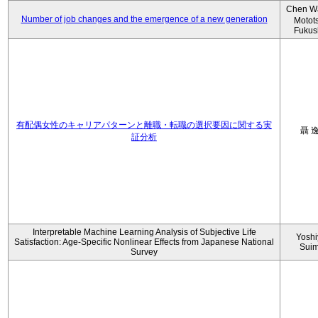
Chen W
Number of job changes and the emergence of a new generation
Motot
Fukus
有配偶女性のキャリアパターンと離職・転職の選択要因に関する実
聶 
証分析
Interpretable Machine Learning Analysis of Subjective Life
Yoshi
Satisfaction: Age-Specific Nonlinear Effects from Japanese National
Sui
Survey