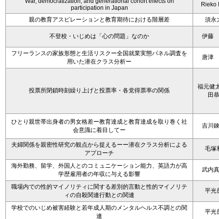
War, democratization, and generational cohort effects on
Rieko
participation in Japan
親の教育アスピレーションと教育期待における階層差
須永
不登校・いじめは「心の問題」なのか
伊藤
フリーランスの家族形態と生活リスクー全国就業実態パネル調査を
唐津
用いた潜在クラス分析ー
福元健太
投票所閉鎖時刻繰り上げと投票率・各党得票率の関係
田
ひとり親世帯出身者の男女格差ー教育達成と教育達成を取り巻く社
吉川
会意識に着目してー
夫婦関係を親密性研究の観点から捉えるーー潜在クラス分析による
毛塚
アプローチ
海外勤務、留学、外国人とのコミュニケーション能力、英語力が高
武内
学歴雇用者の年収に与える影響
職場内での性的マイノリティに関する差別的言動と性的マイノリテ
平光
ィの自殺関連行動との関連
学校でのいじめ被害経験と若年成人期のメンタルヘルス不調との関
平光
連