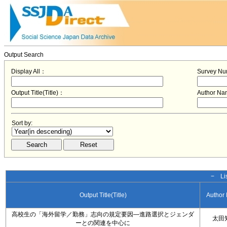
Output Search
Display All：
Survey N
Output Title(Title)：
Author N
Sort by:
− Lis
Output Title(Title)
Author
高校生の「海外留学／勤務」志向の規定要因―進路選択とジェンダ
太田
ーとの関連を中心に