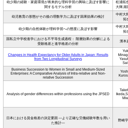
幼少期の経験・家庭環境が将来的な理科学習の興味に及ぼす影響に
松浦拓也
関するモデル分析
大輝,堀
中村大輝
幼児教育の形態がその後の理数学力に及ぼす因果効果の検討
拓
中村大輝
幼少期の自然体験が理科学習への態度に及ぼす影響
拓
国私立中学校進学における不平等生成過程： 階層効果の分解による
濱本
受験格差と進学格差の分析
Yu
Changes in Health Expectancy for Older Adults in Japan: Results
Minag
from Two Longitudinal Surveys
Yasu
Sai
Business Succession to Women in Small and Medium-Sized
Yosh
Enterprises: A Comparative Analysis of Intra-relative and Non-
Kuro
relative Succession
Take
Analysis of gender differences within professions using the JPSED
Ikeda,S
Mi
日本における賃金格差の決定要因 ―より正確な労働経験年数を用い
野崎
た推計―