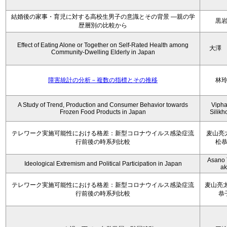
結婚後の家事・育児に対する高校生男子の意識とその背景 ―親の学
黒
歴層別の比較から
Effect of Eating Alone or Together on Self-Rated Health among
大澤
Community-Dwelling Elderly in Japan
障害統計の分析－複数の指標とその推移
林
A Study of Trend, Production and Consumer Behavior towards
Viph
Frozen Food Products in Japan
Silik
テレワーク実施可能性における格差：新型コロナウイルス感染症流
麦山亮
行前後の時系列比較
松
Asano 
Ideological Extremism and Political Participation in Japan
ak
テレワーク実施可能性における格差：新型コロナウイルス感染症流
麦山亮太
行前後の時系列比較
恭