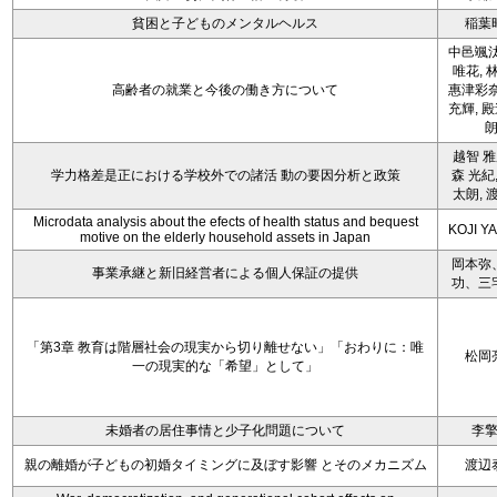
貧困と子どものメンタルヘルス
稲葉
中邑颯汰
唯花, 
高齢者の就業と今後の働き方について
惠津彩奈
充輝, 
越智 雅
学力格差是正における学校外での諸活 動の要因分析と政策
森 光紀,
太朗, 
Microdata analysis about the efects of health status and bequest
KOJI Y
motive on the elderly household assets in Japan
岡本弥
事業承継と新旧経営者による個人保証の提供
功、三
「第3章 教育は階層社会の現実から切り離せない」「おわりに：唯
松岡
一の現実的な「希望」として」
未婚者の居住事情と少子化問題について
李
親の離婚が子どもの初婚タイミングに及ぼす影響 とそのメカニズム
渡辺