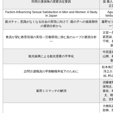
民間介護保険の需要決定要因
坂 雅人
正
Factors Influencing Sexual Satisfaction in Men and Women: A Study
Agu
in Japan
Ishib
親ガチャ」意識がなくなる社会の実現に向けて -親の子への進路期待
藤野ゼ
の要因分析から
ー
古賀一
庭憲誠
教員が望む教育現場の実現―労働環境に潜む負のループの要因分析
―
千晴、
牛田遥
観光振興による観光需要の平準化
山輝、
松本侑己
訪問介護職員の早期離職率低下のために
淳之介,
結, 村
須藤健
保翔太
雇用ミスマッチの解消
俊佑、
太、
志、宮
大橋拓
部輝、