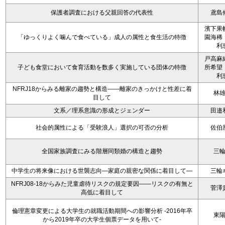
保護者調査における父親回答の代表性
鳶島
濱下果
「ゆっくりよく噛んで食べている」成人の属性と食生活の特徴
園海稀
利
戸高麻
子ども食堂において食育活動を数多く実施している団体の特徴
所希望
利
NFRJ18からみる離家の趨勢と構造――離家のきっかけと性差に着
林
目して
文系／理系意識の形成とジェンダー
田邉
社会的属性による「受験浪人」選択の可否の分析
佐伯
全国家族調査にみる階層同類婚の構造と趨勢
三
中学生の将来像における世襲志向―家庭の親密な関係に着目して―
三輪
NFRJ08-18からみた児童虐待リスクの規定要因――リスクの有無と
菅澤
高低に着目して
倫理憲章変更による大学生の就職活動期間への影響分析 -2016年卒
東
から2019年卒の大学生個票データを用いて-