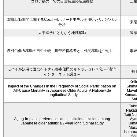
コロナ禍の下での自営業層の階層移動
三
就職活動期間に関するCox比例ハザードモデルを用いたサバイバル
東
分析
大学進学にともなう地域移動
遠
農村労働力移動の日中比較―世帯所得格差と世代間移動を中心に―
李
モバイル決済で進むベトナム都市住民のキャッシュレス化 ～3都市
小原
インターネット調査～
Keii
Impact of the Changes in the Frequency of Social Participation on
Shima
All-Cause Mortality in Japanese Older Adults: A Nationwide
Mayuk
Longitudinal Study
Komada
Sa
Take
Nakag
Taiji No
Aging-in-place preferences and institutionalization among
Aya
Japanese older adults: a 7-year longitudinal study
Koma
Mas
Ishihara
Sai