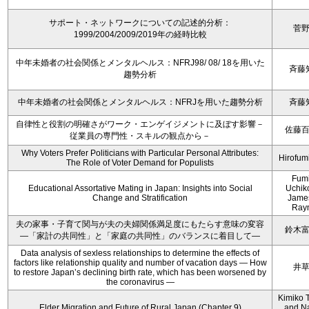
サポート・ネットワークについての記述的分析：
菅
1999/2004/2009/2019年の経時比較
中年未婚者の社会関係とメンタルヘルス：NFRJ98/ 08/ 18を用いた
斉藤
趨勢分析
中年未婚者の社会関係とメンタルヘルス：NFRJを用いた趨勢分析
斉藤
自律性と役割の明確さがワーク・エンゲイジメントに及ぼす影響－
佐藤
従業員の専門性・スキルの観点から－
Why Voters Prefer Politicians with Particular Personal Attributes:
Hirofum
The Role of Voter Demand for Populists
Fum
Educational Assortative Mating in Japan: Insights into Social
Uchik
Change and Stratification
Jame
Ray
夫の家事・子育て関与が夫の夫婦関係満足度にもたらす意味の変容
鈴木
―「家計の共同性」と「家庭の共同性」のバランスに着目して―
Data analysis of sexless relationships to determine the effects of
factors like relationship quality and number of vacation days ― How
井
to restore Japan’s declining birth rate, which has been worsened by
the coronavirus ―
Kimiko 
Elder Migration and Future of Rural Japan (Chapter 9)
and N