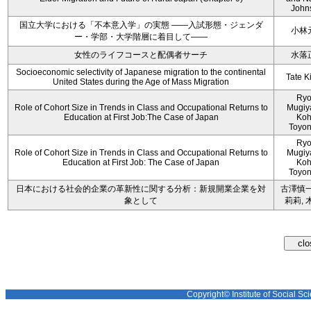
John
国立大学における「不本意入学」の実態 ――入試形態・ジェンダ
小林
ー・学部・大学階層に着目して――
女性のライフコースと配偶者サーチ
水落
Socioeconomic selectivity of Japanese migration to the continental
Tate K
United States during the Age of Mass Migration
Ryo
Role of Cohort Size in Trends in Class and Occupational Returns to
Mugiy
Education at First Job:The Case of Japan
Koh
Toyo
Ryo
Role of Cohort Size in Trends in Class and Occupational Returns to
Mugiy
Education at First Job: The Case of Japan
Koh
Toyo
日本における社会的企業の革新性に関する分析：新規開業企業を対
古澤慎一
象として
莉莉, 
Copyright© Institute of Social Sci