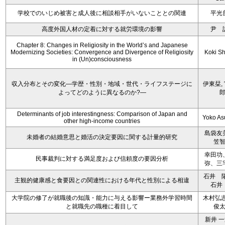
学校でのいじめ被害と成人後に相談相手がいないこととの関連
平光
高度外国人材の定着に対する就労環境の影響
尹 
Chapter 8: Changes in Religiosity in the World’s and Japanese
Modernizing Societies: Convergence and Divergence of Religiosity
Koki S
in (Un)consciousness
収入分布とその変化―学歴・性別・地域・世代・ライフステージに
伊東栞,
よってどのように異なるのか?―
Determinants of job interestingness: Comparison of Japan and
Yoko A
other high-income countries
島袋友
未婚者の結婚意思と婚活の決定要因に関する計量的研究
笠
幸田功
民事裁判に対する満足度および信頼度の要因分析
弥、三
石井 
主観的健康感と食要因との関連性における年代と性別による相違
石井
大学院の修了が就職後の知識・能力に与える影響ー業務外学習時間
木村弘志
と就職先の職種に着目して
俊
新井 一