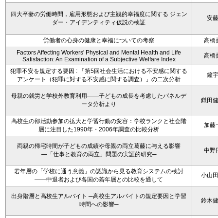
四大卒妻の労働時間，雇用形態および主観的幸福度に関する ジェン
安
ダー・アイデンティティ仮説の検証
労働者の心身の健康と幸福についての考察
高橋
Factors Affecting Workers' Physical and Mental Health and Life
高橋
Satisfaction: An Examination of a Subjective Welfare Index
犯罪不安を規定する要因 : 「第5回社会生活における不安感に関する
鐘
アンケート（犯罪に対する不安感に関する調査）」の二次分析
母親の就労と学校外教育利用――子どもの成長を考慮したパネルデ
鎌田
ータ分析より
高校生の部活動参加の拡大と学習行動の変容：学校ランクと社会階
加藤
層に注目した1990年・2006年調査の比較分析
両親の帰宅時間が子どもの成績や母親の両立葛藤に与える影響
中野
―「仕事と教育の両立」問題の実証的研究─
若年層の「学校に通う意義」の認識から見る教育システムの検討
小山
――中退者および各国の若年層との比較を通して
出身階層と高校生アルバイト ─高校生アルバイトの規定要因と学習
鈴木
時間への影響─