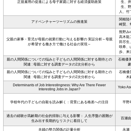
正規雇用の促進による母子家庭に対する経済援助政策
生、
生、
人、竹
関根陸
アドベンチャーツーリズムの推進策
崎賢、
熊野み
高木龍
父親の家事・育児が母親の就業行動に与える影響の 実証分析～母親
田尽生
が希望する働き方で働ける社会の実現～
咲希、
歩、来
親の人間関係についての悩みと子どもの人間関係に対する期待との
石橋優美
関連 : 母親に対する調査データの2次分析から
親の人間関係についての悩みと子どもの人間関係に対する期待との
石橋優
関連 : 母親に対する調査データの2次分析から
木
Determinants of Job Interestingness: Why Are There Fewer
Yoko A
Interesting Jobs in Japan?
学校年代の子どもの自殺を読み解く：背景にある格差への注目
平野
過去の経験が高齢期の社会的排除に与える影響： 人生序盤の困難が
百瀬
生み出す長期的なリスクに着目して
夫婦の勢力関係の計量分析
永瀬