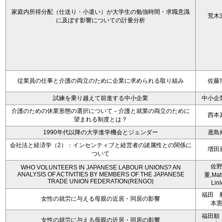
家庭内所得分配（仕送り・小遣い）が大学生の勉強時間・求職意識
荒木
に及ぼす影響についての計量分析
従業員の仕事と介護の両立のために企業に求められる取り組み
佐藤
試練を乗り越えて前進する中小企業
中小企
介護のための休業形態の選択について－介護と就業の両立のために
西本
望まれる制度とは？
1990年代以降の大学進学機会とジェンダー
鳶島
会社法と経済学（2）：インセンティブと経営者の諸属性との関係に
増田
ついて
佐
WHO VOLUNTEERS IN JAPANESE LABOUR UNIONS? AN
ANALYSIS OF ACTIVITIES BY MEMBERS OF THE JAPANESE
重,Mat
TRADE UNION FEDERATION(RENGO)
Linl
福田 
女性の就労に与える母親の近居・同居の影響
本
福田順
女性の就労に与える母親の近居・同居の影響