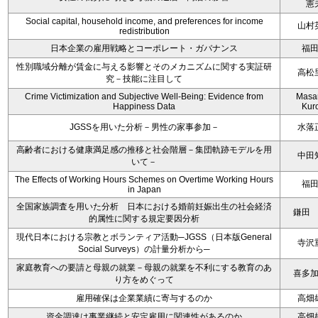
憲
Social capital, household income, and preferences for income
山村
redistribution
日本企業の雇用戦略とコーポレート・ガバナンス
福
性別職域分離が賃金に与える影響とそのメカニズムに関する実証研
高松
究－技能に注目して
Crime Victimization and Subjective Well-Being: Evidence from
Masa
Happiness Data
Kur
JGSSを用いた分析－男性の家事参加－
水落
高齢者における健康満足感の推移と社会階層－集団軌跡モデルを用
中田
いて－
The Effects of Working Hours Schemes on Overtime Working Hours
福
in Japan
全国家族調査を用いた分析 日本における婚前妊娠出生の社会経済
鎌田
的属性に関する規定要因分析
現代日本における宗教とボランティア活動─JGSS（日本版General
寺沢
Social Surveys）の計量分析から─
家庭教育への要請と母親の就業－母親の就業を不利にする教育のあ
喜多
り方をめぐって
雇用確保は企業業績に寄与するのか
高畑
資金調達は事業継続と安定雇用に関連性があるのか
高畑