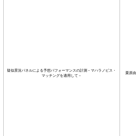
疑似景況パネルによる予想パフォーマンスの計測－マハラノビス・
栗原
マッチングを適用して－