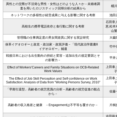
異性との交際が不活発な男性・女性はどのような人々か－未婚者調
桶
査を用いたロジスティック回帰分析の結果から
ネットワークの多様性が経営成果に与える影響に関する考察
池田
石田章,
高校生の携帯電話依存と食行動に関する考察
恵,松本
山
管理職の仕事満足度の男女間差異に関する実証研究
大薗
保革イデオロギーと政党・政治家・政策評価－「現代政治学叢書8
竹中
イデオロギー」補遺
戦後日本における出生動向の持続と変容－追加出生の規定要因とそ
平井
の影響力－
上田泰,
Effect of Workers’Careers and Family Situations on OCB-Related
Work Values
上田泰,
The Effect of Job Skill Perception and Self-confidence on Work
Satisfaction: Analysis of Data from “Working Persons Survey, 2010”
「早期引退型」高齢者の就労意識の分析－高齢者の就労促進の観点
佐藤
から－
高齢者の収入格差と健康 －Engagementは不平等を覆すのか－
片桐
吉田和夫