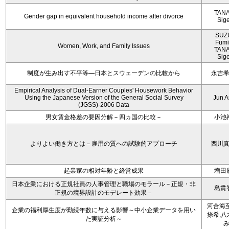
TAN
Gender gap in equivalent household income after divorce
Sig
SUZ
Fumi
Women, Work, and Family Issues
TAN
Sig
制度が生み出す不平等―日本とスウェーデンの比較から
永吉
Empirical Analysis of Dual-Earner Couples' Housework Behavior
Using the Japanese Version of the General Social Survey
Jun 
(JGSS)-2006 Data
男女賃金格差の要因分解－四ヵ国の比較－
小池
よりよい働き方とは－雇用の質への試験的アプローチ
西川
起業家の相対年齢と経営成果
増田
日本企業における正規社員の人事管理と職場のモラール－正規・非
島貫
正規の境界設計のモデレート効果－
河合海至
企業の福利厚生度が勤続年数に与える影響～中小企業データを用い
捺希,八
た実証分析～