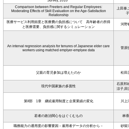
Survey, 2010 ”
Comparison between Freeters and Regular Employees:
上田泰,
Moderating Effects of Skill Evaluation on the Age-Satisfaction
Relationship
医療サービス利用頻度と医療費の負担感について 高年齢者の所得
河野
と医療需要、負担感に関するシミュレーション
An interval regression analysis for tenures of Japanese elder care
菅原
workers using matched emplyer-emplyee data
父親の育児参加は増えたのか
松田
石原邦雄
現代中国家族の多面性
涼子,田
第II部 1章 継続雇用制度と企業業績の変化
川上
若者の政治関心をはぐくむもの
林
職務能力の通用度の影響要因－雇用者データの分析から－
砂留