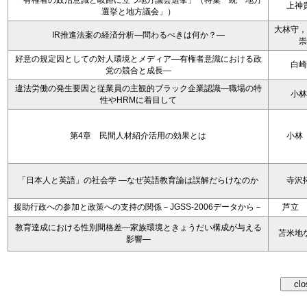
「有権者の政治意識と岐路に立つ地方議会選挙」（特集「統一地方
上神
選挙と地方議会」）
大林守，
IR推進法案の経済分析―問わるべきは何か？―
崇
好意の規定因としての対人環境とメディア―有権者意識における政
白崎
党の競合と成長―
違法労働の発生要因と従業員の主観的ブラック企業認識―職場の特
小林
性やHRMに着目して
第4章 民間人材紹介活用の効果とは
小林
「日本人と英語」の社会学 ―なぜ英語教育論は誤解だらけなのか
寺沢
援助行政への参加と政策への支持の関係－JGSS-2006データから－
芦立 
教育達成における性別間格差―家族環境ときょうだい構成が与える
苫米地
影響―