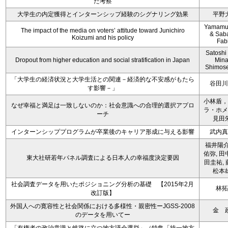
た考察
大学生の内定獲得とインターンシップ経験のシグナリング効果
平野
Yamamura
The impact of the media on voters’ attitude toward Junichiro
& Saba
Koizumi and his policy
Fab
Satoshi
Dropout from higher education and social stratification in Japan
Min
Shimos
「大学生の経済状況と大学生活との関連－経済的な不安感がもたら
谷田川
す影響－」
小林盾，
なぜ幸福と満足は一致しないのか：社会意識への合理的選択アプロ
ラ・ホメ
ーチ
見田
インターンシッププログラムが卒業後のキャリア形成に与える影響
武内真
福井陽介
佑弥, 田
東大社研若年パネル調査による日本人の幸福度決定要因
田圭祐, 
松本
社会調査データを用いたポジショニング分析の基礎 【2015年2月
林拓
改訂版】
外国人への寛容性と社会関係における多様性・親密性ーJGSS-2008
金 
のデータを用いてー