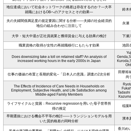
地位達成において社会ネットワークの格差は存在するのか？―大卒
鈴木
就職におけるOBへのアクセスとその効果―
夫の夫婦関係満足度の規定要因に関する分析――夫婦の社会経済的
永瀬
地位の組み合わせに注目して
大学・短大中退が正社員就業と獲得賃金に与える効果の検討
下瀬
職業資格の取得が女性の再就職移行にもたらす効果
池田
Yuj
Does downsizing take a toll on retained staff? An analysis of
Genda,S
increased working hours in the early 2000s in Japan
Kuroda,S
Oht
田靡裕祐
仕事の価値の布置と長期的変化--「日本人の意識」調査の2次分析
尚
Ryot
The Effects of Incidence of Care Needs in Households on
Fukah
Employment, Subjective Health, and Life Satisfaction among
Tadashi 
Middle-aged Family Members
Kazuma
ライフサイクルと貧困：Recursive regressionを用いた母子世帯所
稲葉
得の推定
早期選抜における機会不平等の検討――トランジションモデルを用
濱本
いた質的格差の同時分析
香川めい