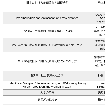
日本における最低賃金と所得分配
勇上
Ayako K
Inter-industry labor reallocation and task distance
Sao
Naga
玉井祐毅
「うつ病」予備軍の労働者を減らすために
祐嗣, 竹
山内
今井大輔
現行奨学金制度が社会保障としての役割を果たすために
優,浜崎
縣広
神林祐香
生活困窮度軽減に向けた家賃補助政策の在り方
雄太、
哉、高
第9章 社会意識の社会学
神林
Elder Care, Multiple Role Involvement, and Well-Being Among
Sae
Middle-Aged Men and Women in Japan
Kiku
大学の条件
矢野
居酒屋の戦後史
橋本