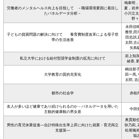
鳰泰明，
労働者のメンタルヘルス向上を目指して －職場環境要因に着目し
夏，岩井
たパネルデータ分析－
小川立太
野々
永田信晴
雅世,田
子どもの貧困問題の解決に向けて 養育費制度改革による母子世
田忠訓,
帯の生活改善
太郎,古
矢島
岩上知加
私立大学における給付型奨学金制度の拡充に向けて
綾香, 
嶋佳那子
大学教育の質的充実化
田一馬,
太郎, 
都市の社会学
赤枝
友人が多いほど健康であり続けられるのか－パネルデータを用いた
中田
主観的健康観の男女差
奥貫順也
男性の育児休業促進―合計特殊出生率上昇に向けた就業・育児両立
弥乃莉, 
支援策―
松尾颯裕
聡