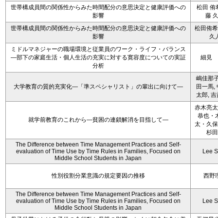
世帯構成員間の関係性からみた時間配分の意思決定と健康評価への
松田 侑
影響
藤 
世帯構成員間の関係性からみた時間配分の意思決定と健康評価への
松田侑希
影響
久
ミドルマネジャーの職場環境と従業員のワーク・ライフ・バランス
―部下の家庭生活・個人生活の充実に対する寛容度についての実証
細見 
分析
嶋佳那子
大学教育の質的充実化―「準スペシャリスト」の輩出に向けて―
田一馬,
太郎, 
赤木亮太
恭也・
就学前教育のこれから―貧困の連鎖解消を目指して―
太・久保
杉田
The Difference between Time Management Practices and Self-
evaluation of Time Use by Time Rules in Families, Focused on
Lee S
Middle School Students in Japan
性別役割分業意識の規定要因の推移
西野
The Difference between Time Management Practices and Self-
evaluation of Time Use by Time Rules in Families, Focused on
Lee S
Middle School Students in Japan