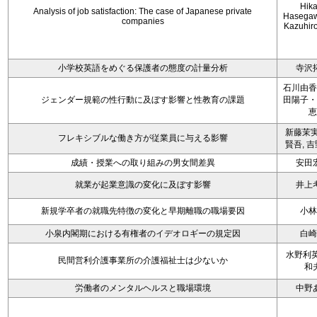
Hika
Analysis of job satisfaction: The case of Japanese private
Hasega
companies
Kazuhir
小学校英語をめぐる保護者の態度の計量分析
寺沢
石川由香
ジェンダー規範の性行動に及ぼす影響と性教育の課題
田陽子・
恵
新藤茉実
フレキシブルな働き方が従業員に与える影響
賢吾, 
成績・授業への取り組みの男女間差異
安田
就業が起業意識の変化に及ぼす影響
井上
新規学卒者の就職先特徴の変化と早期離職の職場要因
小林
小泉内閣期における有権者のイデオロギーの規定因
白崎
水野利英
民間営利介護事業所の介護福祉士は少ないか
和
労働者のメンタルヘルスと職場環境
中野