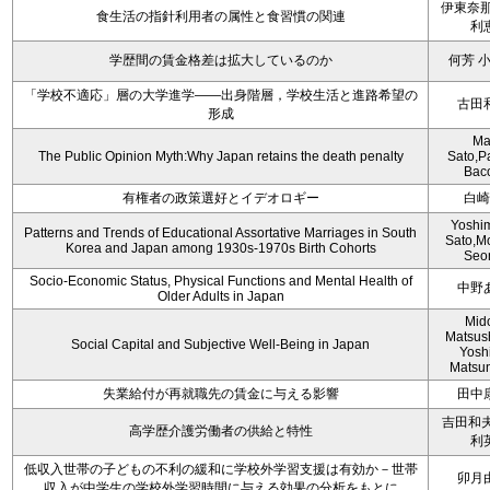
伊東奈那
食生活の指針利用者の属性と食習慣の関連
利
学歴間の賃金格差は拡大しているのか
何芳 
「学校不適応」層の大学進学――出身階層，学校生活と進路希望の
古田
形成
Ma
The Public Opinion Myth:Why Japan retains the death penalty
Sato,
Bac
有権者の政策選好とイデオロギー
白崎
Yoshim
Patterns and Trends of Educational Assortative Marriages in South
Sato,M
Korea and Japan among 1930s-1970s Birth Cohorts
Seo
Socio-Economic Status, Physical Functions and Mental Health of
中野
Older Adults in Japan
Mido
Matsus
Social Capital and Subjective Well-Being in Japan
Yosh
Matsu
失業給付が再就職先の賃金に与える影響
田中
吉田和夫
高学歴介護労働者の供給と特性
利
低収入世帯の子どもの不利の緩和に学校外学習支援は有効か－世帯
卯月
収入が中学生の学校外学習時間に与える効果の分析をもとに