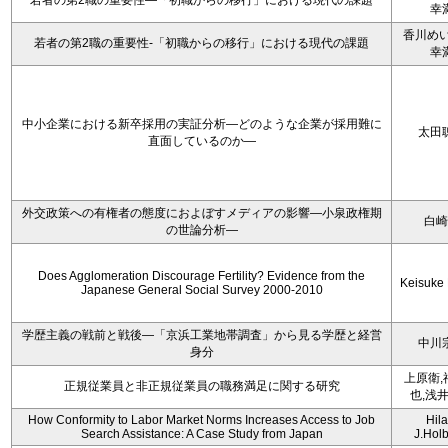
若者の第2職の重要性―「初職からの移行」における現代の課題
幸
香川めい
若者の第2職の重要性-「初職からの移行」における現代の課題
幸
中小企業における新卒採用の実証分析―どのような企業が採用難に
太田
直面しているのか―
外交政策への有権者の態度におよぼすメディアの影響―小泉政権期
白崎
の世論分析―
Does Agglomeration Discourage Fertility? Evidence from the
Keisuke
Japanese General Social Survey 2000-2010
学歴主義の戦前と戦後―「京浜工業地帯調査」から見る学歴と経営
中川
身分
上原衛,
正規従業員と非正規従業員の職務満足に関する研究
也,浅
How Conformity to Labor Market Norms Increases Access to Job
Hila
Search Assistance: A Case Study from Japan
J.Hol