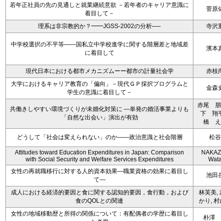
若年正社員の先の見通しと就業継続意欲 －若年者のキャリア意識に
菅原
着目して－
理系は非宗教的か？━━JGSS-2002の分析──
寺沢
中学校選択の不平等――国私立中学校進学に関する階層差と地域差
濱本
に着目して
現代日本における都市メカニズムーー都市の計量社会学
赤枝
大学におけるキャリア教育の「偏向」－現代ＧＰ採択プログラムと
金森
学生の意識に着目して－
赤尾 朋
共働きしやすい環境づくりが未婚化対策に ―単発の婚活事業よりも
下 翔
「自然な出会い」演出が有効
橋 え
どうして「社会は変えられない」のか――政治意識と社会階層
松谷
Attitudes toward Education Expenditures in Japan: Comparison
NAKA
with Social Security and Welfare Services Expenditures
Wata
女性の再就職移行に対する人的資本効果―職業資格の効果に着目し
池田
て―
成人における経済的要因と食に関する認知的要因，食行動，および
林芙美,
食のQOLとの関連
かり, 
女性の地域移動歴と所得の関係について：有配偶者の学歴に着目し
朴澤 