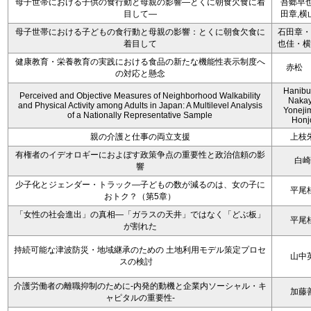
母子世帯における子供の食行動と母親の影響―とくに朝食欠食に着
吾郷早也
目して―
田章,横
母子世帯における子どもの食行動と母親の影響：とくに朝食欠食に
石田章・
着目して
也佳・横
健康教育・栄養教育の実践における食品の新たな機能性表示制度へ
赤松 
の対応と懸念
Hanibuc
Perceived and Objective Measures of Neighborhood Walkability
Nakay
and Physical Activity among Adults in Japan: A Multilevel Analysis
Yoneji
of a Nationally Representative Sample
Honj
親の介護と仕事の両立支援
上枝
有権者のイデオロギーにおよぼす政策争点の重要性と政治信頼の影
白崎
響
少子化とジェンダー・トラック―子どもの数が減るのは、女の子に
平尾
おトク？（第5章）
「女性の社会進出」の真相―「ガラスの天井」ではなく「どぶ板」
平尾
が割れた
持続可能な津波防災・地域継承のための 土地利用モデル策定プロセ
山中
スの検討
介護労働者の離職抑制のために-内発的動機と企業内ソーシャル・キ
加藤
ャピタルの重要性-