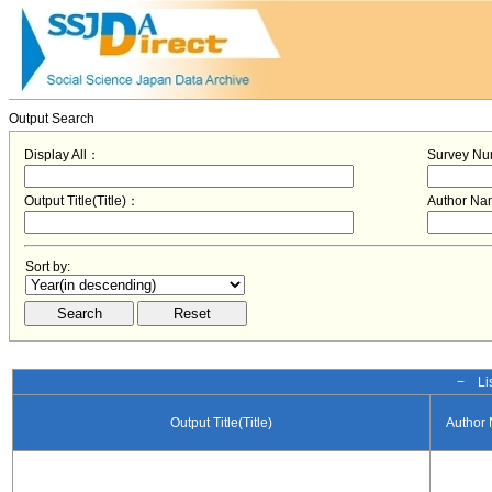
Output Search
Display All：
Survey N
Output Title(Title)：
Author N
Sort by:
− Lis
Output Title(Title)
Author