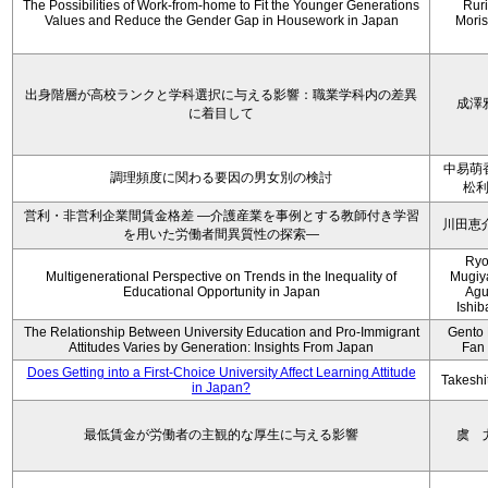
The Possibilities of Work-from-home to Fit the Younger Generations
Rur
Values and Reduce the Gender Gap in Housework in Japan
Moris
出身階層が高校ランクと学科選択に与える影響：職業学科内の差異
成澤
に着目して
中易萌
調理頻度に関わる要因の男女別の検討
松
営利・非営利企業間賃金格差 ―介護産業を事例とする教師付き学習
川田恵
を用いた労働者間異質性の探索―
Ryo
Multigenerational Perspective on Trends in the Inequality of
Mugiy
Educational Opportunity in Japan
Agu
Ishib
The Relationship Between University Education and Pro-Immigrant
Gento 
Attitudes Varies by Generation: Insights From Japan
Fan
Does Getting into a First-Choice University Affect Learning Attitude
Takeshi
in Japan?
最低賃金が労働者の主観的な厚生に与える影響
虞 