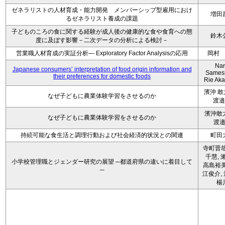
ゼネラリストの人材育成・能力開発 メンバーシップ型雇用におけ
増田
るゼネラリスト養成の課題
子どものころの食に関する経験が成人後の健康的な食や食育への態
鈴木
度に及ぼす影響－二次データの分析による検討－
営業職人材育成の実証分析― Exploratory Factor Analysisの応用
岡村
Na
Japanese consumers’ interpretation of food origin information and
Sames
their preferences for domestic foods
Rie Ak
濱沖 
なぜ子どもに農業体験学習をさせるのか
渡邉
濱沖敢
なぜ子どもに農業体験学習をさせるのか
渡
持続可能な食生活と調理行動および社会経済的状況との関連
町田
寺町晋哉
千慧, 
小学校管理職とジェンダー研究の展望 ─都道府県の違いに着目して
高島裕美
─
江俊介, 
楊