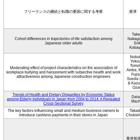
フリーランスの継続と転職の要因に関する考察
唐津
Take
Cohort differences in trajectories of life satisfaction among
Nakag
Japanese older adults
Eri
Kobay
Nobu
Yokou
Tomo
Moderating effect of project characteristics on the association of
Ambe, 
workplace bullying and harassment with subjective health and work
Fujis
attractiveness among Japanese construction engineers
Sueda-
& Kaz
Oza
Trends of Health and Dietary Disparities by Economic Status
Dais
among Elderly Individuals in Japan from 2004 to 2014: A Repeated
Mach
Cross-Sectional Survey
The key factors influencing small and medium business owners to
Takad
introduce cashless payments in their stores in Japan
Choksir
青井拓海