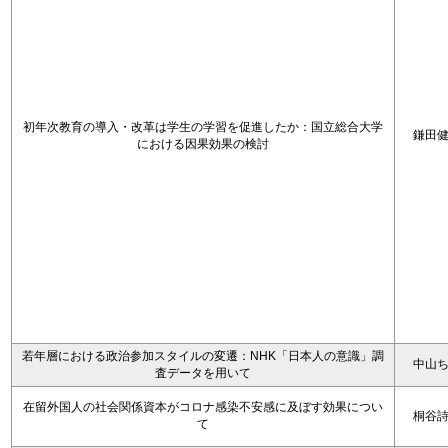
初年次教育の導入・改革は学生の学習を促進したか：国立総合大学
鎌田
における因果効果の検討
若年層における政治参加スタイルの変遷：NHK「日本人の意識」調
中山
査データを用いて
在留外国人の社会関係資本がコロナ感染不安感に及ぼす効果につい
桐谷
て