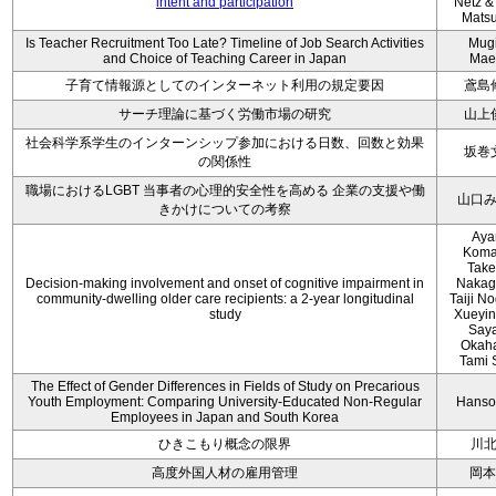
intent and participation
Netz &
Mats
Is Teacher Recruitment Too Late? Timeline of Job Search Activities
Mug
and Choice of Teaching Career in Japan
Mae
子育て情報源としてのインターネット利用の規定要因
鳶島
サーチ理論に基づく労働市場の研究
山上
社会科学系学生のインターンシップ参加における日数、回数と効果
坂巻
の関係性
職場におけるLGBT 当事者の心理的安全性を高める 企業の支援や働
山口
きかけについての考察
Aya
Koma
Take
Decision-making involvement and onset of cognitive impairment in
Nakag
community-dwelling older care recipients: a 2-year longitudinal
Taiji N
study
Xueyin
Say
Okaha
Tami 
The Effect of Gender Differences in Fields of Study on Precarious
Youth Employment: Comparing University-Educated Non-Regular
Hanso
Employees in Japan and South Korea
ひきこもり概念の限界
川
高度外国人材の雇用管理
岡本