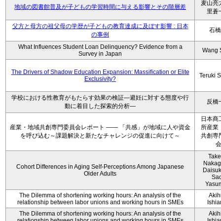
麦山亮
地域の図書館普及が子どもの学習時間に与える影響とその階層差
里蒼
父方と母方の祖父母の学歴が子どもの教育達成に及ぼす影響 : 日本
石橋
の事例
What Influences Student Loan Delinquency? Evidence from a
Wang 
Survey in Japan
The Drivers of Shadow Education Expansion: Massification or Elite
Teruki 
Exclusivity?
学校における性教育がもたらす効果の検証―避妊に対する態度や行
反橋
動に着目した探索的分析―
日本商
産業・地域共創専門委員会レポート ―― 「共感」が地域に人や資金
所産業
を呼び込む～課題解決と新たなチャレンジの促進に向けて～
共創専
Take
Nakag
Cohort Differences in Aging Self-Perceptions Among Japanese
Daisuk
Older Adults
Sao
Yasu
The Dilemma of shortening working hours: An analysis of the
Akih
relationship between labor unions and working hours in SMEs
Ishi
The Dilemma of shortening working hours: An analysis of the
Akih
relationship between labor unions and working hours in SMEs
Ishi