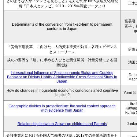
どのような人が「テレビを見ること」を好むのか NHK放送文化研究
正木
所「日本人とテレビ」2010・2015年調査データより
宮昊君
Determinants of the conversion from fixed-term to permanent
晋平，
contracts in Japan
「労働市場改革」に向けた、人的資本投資の効果～各種エビデンス
伊藤
とストーリー～
成功の要因を「運」に求める人びとと責任帰属：計量分析による国
池田
際比較
Intersectional Influence of Socioeconomic Status and Cooking
Dais
Behavior on Dietary Habits: A Nationwide Cross-Sectional Study in
Mach
Japan
How do changes in household economic conditions affect cognitive
Yumi Is
function?
Hiro
Geographic divides in protectionism: the social context approach
Kawag
with evidence from Japan
Ikuma 
Relationship between Grown-up children and Parents
Junko
介護事業所における外国人労働者の状況：2017年の事業所調査をも