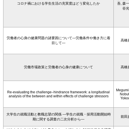
コロナ禍における学生生活の充実度はどう変化したか
吾, 森一
谷
労働者の心身の健康問題の諸要因について―労働条件や働き方に着
高橋
目して―
労働市場政策と労働者の心身の健康について
高橋
Megumi 
Re-evaluating the challenge–hindrance framework: a longitudinal
Nobu
analysis of the between and within effects of challenge stressors
Yoko
大学生の就職活動と教職志望の関係 —学生の就職・採用活動開始時
前田
期に関する調査の二次分析から―