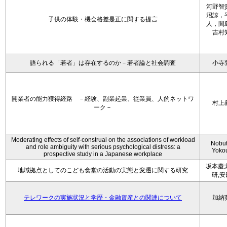
河野智
沼諒，
子供の体験・機会格差是正に関する提言
人，間
吉村
語られる「若者」は存在するのか－若者論と社会調査
小寺
開業者の能力獲得経路 －経験、副業起業、従業員、人的ネットワ
村上
ーク－
Moderating effects of self-construal on the associations of workload
Nobu
and role ambiguity with serious psychological distress: a
Yoko
prospective study in a Japanese workplace
坂本慶
地域拠点としてのこども食堂の活動の実態と変遷に関する研究
研,
テレワークの実施状況と学歴・金融資産との関連について
加納