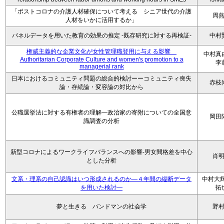
「ポストコロナの介護人材確保について考える シニア世代の介護
周
人材をいかに活用するか」
パネルデータを用いた教育の効果の推定 -既存研究に対する再検証-
中村
権威主義的な企業文化が女性管理職登用に与える影響
中村
Authoritarian Corporate Culture and women's promotion to a
李
managerial rank
日本におけるコミュニティ問題の総合的検討ーーコミュニティ喪失
赤枝
論・存続論・変容論の対比から
公職選挙法に対する有権者の理解―政治家の寄附についての全国意
岡田
識調査の分析
新型コロナによるワークライフバランスへの影響-男女間格差を中心
肖
とした分析
文系・理系の自己認識はいつ形成されるのか―４年間の縦断データ
中村大輝
を用いた検討―
拓
夢と生きる バンドマンの社会学
野