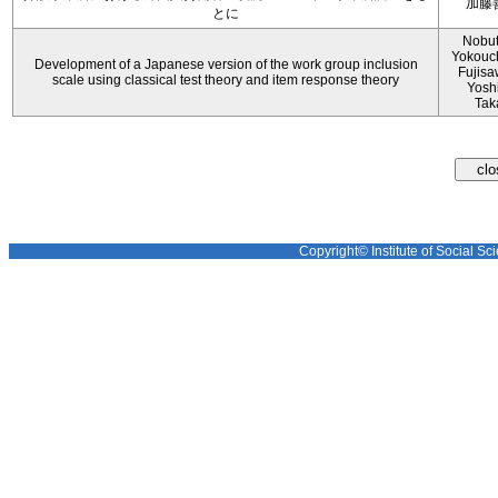
加藤
とに
Nobu
Yokouch
Development of a Japanese version of the work group inclusion
Fujisa
scale using classical test theory and item response theory
Yosh
Tak
Copyright© Institute of Social Sci