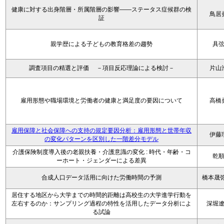
健康に対する出身階層・所属階層の影響――ステータス症候群の検
鳥居
証
親学歴による子どもの教育格差の趨勢
具
調査項目の精選と評価 －項目反応理論による検討－
片山
雇用形態や職場環境と労働者の健康と満足度の要因について
高橋
雇用保障と社会保障への支持の規定要因分析：雇用形態と世帯年収
伊藤
の変化パターンを区別した一階差分モデル
介護保険制度導入後の老親扶養・介護意識の変化 : 時代・年齢・コ
乾
ーホート・ジェンダーによる差異
合成人口データ活用に向けた労働時間の予測
橋本晟弥
居住する地区から大学までの時間的距離は高校生の大学進学行動を
左右するのか：サンプリング過程の特性を活用したデータ分析によ
深堀
る試論