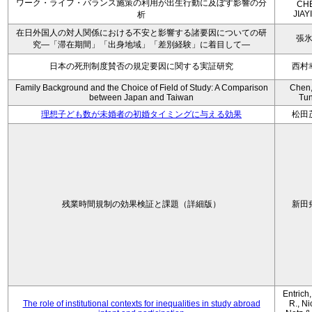
ワーク・ライフ・バランス施策の利用が出生行動に及ぼす影響の分
CH
JIAY
析
在日外国人の対人関係における不安と影響する諸要因についての研
張
究―「滞在期間」「出身地域」「差別経験」に着目して―
日本の死刑制度賛否の規定要因に関する実証研究
西村
Family Background and the Choice of Field of Study: A Comparison
Chen,
between Japan and Taiwan
Tu
理想子ども数が未婚者の初婚タイミングに与える効果
松田
残業時間規制の効果検証と課題（詳細版）
新田
Entrich
The role of institutional contexts for inequalities in study abroad
R., Ni