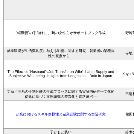
“転勤妻”の手助けに 川崎の女性らがサポートブック作成
野崎
就業環境が生活満足度に与える影響に関する研究―就業者の業種属
寺地
性の観点から―
The Effects of Husband's Job Transfer on Wife's Labor Supply and
Kayo N
Subjective Well-being: Insights from Longitudinal Data in Japan
文系／理系の性別分離の生成プロセスに関する実証的研究—文化的
田邉
信念に基づく文理認識の差異化と進路選択—
起業におけるスキル多様性と副業経験に関する実証研究
熊田
子どもと装い
鈴木