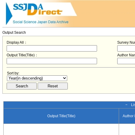
Output Search
Display All：
Survey N
Output Title(Title)：
Author N
Sort by:
− Lis
Output Title(Title)
Author