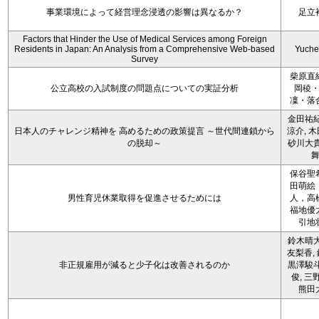
事業環境によって経営理念浸透の影響は異なるか？
足立
Factors that Hinder the Use of Medical Services among Foreign
Residents in Japan: An Analysis from a Comprehensive Web-based
Yuche
Survey
柴原直
公立高校の入試制度の問題点についての実証分析
岡稜
凜・落
金田祐紀
日本人のチャレンジ精神を 高めるための政策提言 ～世代間連鎖から
涼介, 木
の脱却～
砂川大貴
保谷聖
田萌絵
男性育児休業取得を促進させるためには
人，高
福地優
引地
鈴木晴大
友梨香, 
非正規雇用が減ると少子化は改善されるのか
黒澤駿斗
俊, 三
熊田