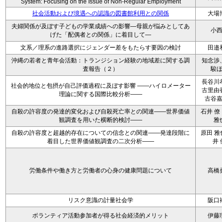
System: Focusing on the Issue of Non-Regular Employment
社会活動および境遇への認識の図書館利用との関係
大場
夫婦関係が及ぼす子どもの学業成績への影響―母親が悩みとしてあ
小
げた「配偶者との関係」に着目して―
文系／理系の進路選択にジェンダー差をもたらす要因の検討
田邉
沖縄の若者と青年会活動：トランジション経験の地域差に関する調
知念渉
査報告（２）
駿
長谷川
社会的地位と包摂が自己評価過程に及ぼす影響 ――ハイロメーター
古里由
理論に関する国際比較分析――
古谷
自殺の許容度の発達的変化および自殺死亡率との関連――世界価値
石井 僚
観調査を用いた横断的検討――
雅
自殺の許容度と超越的存在についての信念との関連――発達段階に
原田 雅
着目した世界価値観調査の二次分析――
井 
労働条件や働き方と労働者の心身の健康問題について
高橋
リスク意識の計量社会学
阪口
ボランティア活動参加者が得る社会経済的メリット
伊藤