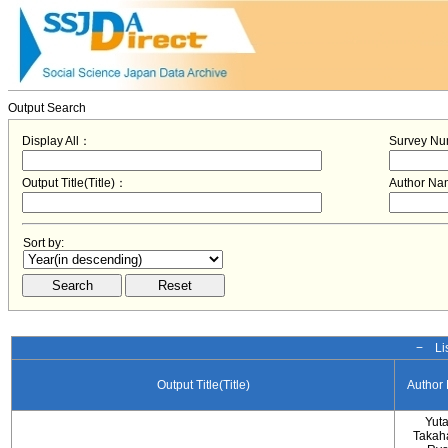
Output Search
Display All：
Survey N
Output Title(Title)：
Author N
Sort by:
− Lis
Output Title(Title)
Author
Yut
Takah