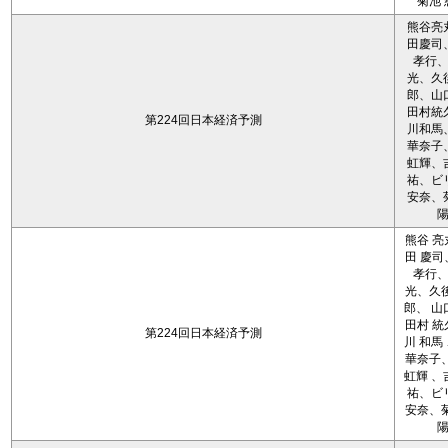
菊池 
熊谷亮
田慶司
孝行
光、久
郎、山
田村統
第224回日本経済予測
川和馬
華奈子
虹輝、
祐、ビ
安奈、
熊谷 亮
田 慶司
孝行
光、久後
郎、 山
田村 統
第224回日本経済予測
川 和馬
華奈子、
虹輝 、
祐、ビ
安奈、菊