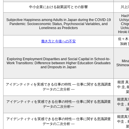
中小企業における副業認可とその影響
川上
Hach
Subjective Happiness among Adults in Japan during the COVID-19
Uchiy
Pandemic: Socioeconomic Status, Psychosocial Variables, and
Chig
Loneliness as Predictors
Uchi
Hiroki 
佐々木 
働き方と今後への不安
加納 
Exploring Employment Disparities and Social Capital in School-to-
Min
Work Transitions: Difference between Higher Education Graduates
Shimos
and Dropouts in Japan
能渡 真
アイデンティティを実感できる仕事の特性 ― 仕事に関する意識調査
中 圭, 
データの二次分析 ―
能渡真
アイデンティティを実感できる仕事の特性― 仕事に関する意識調査
中圭，
データの二次分析―
能渡真
アイデンティティを実感できる仕事の特性― 仕事に関する意識調査
中圭，
データの二次分析 ―