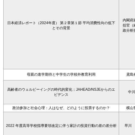
内閣府
日本経済レポート（2024年度） 第２章第１節 平均消費性向の低下
括官（
とその背景
政分析
母親の進学期待と中学生の学校外教育利用
鳶島
高齢者のウェルビーイングの時代的変化；JAHEAD/NSJEからのエ
中
ビデンス
政治参加と社会心理：人はなぜ、どのように投票するのか？
横山
2022 年度高等学校指導要領改定に伴う家計の投資行動の差の差分析
早川