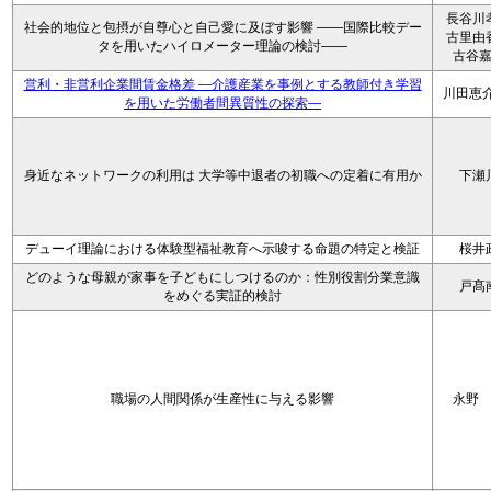
長谷川
社会的地位と包摂が自尊心と自己愛に及ぼす影響 ――国際比較デー
古里由
タを用いたハイロメーター理論の検討――
古谷
営利・非営利企業間賃金格差 ―介護産業を事例とする教師付き学習
川田恵介
を用いた労働者間異質性の探索―
身近なネットワークの利用は 大学等中退者の初職への定着に有用か
下瀬
デューイ理論における体験型福祉教育へ示唆する命題の特定と検証
桜井
どのような母親が家事を子どもにしつけるのか：性別役割分業意識
戸髙
をめぐる実証的検討
職場の人間関係が生産性に与える影響
永野