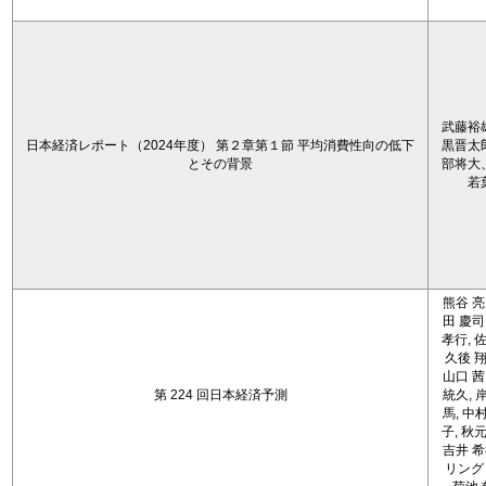
武藤裕
日本経済レポート（2024年度） 第２章第１節 平均消費性向の低下
黒晋太
とその背景
部将大
若
熊谷 亮
田 慶司
孝行, 佐
久後 翔
山口 茜
第 224 回日本経済予測
統久, 
馬, 中
子, 秋元
吉井 希
リング 