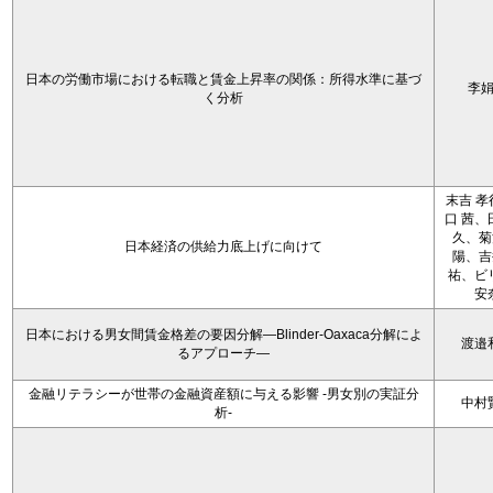
日本の労働市場における転職と賃金上昇率の関係：所得水準に基づ
李
く分析
末吉 孝
口 茜、
久、菊
日本経済の供給力底上げに向けて
陽、吉
祐、ビ
安
日本における男女間賃金格差の要因分解―Blinder-Oaxaca分解によ
渡邉
るアプローチ―
金融リテラシーが世帯の金融資産額に与える影響 -男女別の実証分
中村
析-