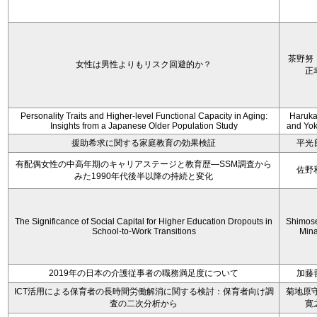
茶野努
女性は男性よりもリスク回避的か？
正
Personality Traits and Higher-level Functional Capacity in Aging:
Haruka 
Insights from a Japanese Older Population Study
and Yoko
援助希求に関する家庭教育の効果検証
平光
有配偶女性の中高年期のキャリアステージと教育歴―SSM調査から
佐野
みた1990年代後半以降の持続と変化
The Significance of Social Capital for Higher Education Dropouts in
Shimos
School-to-Work Transitions
Min
2019年の日本の介護従事者の職務満足度について
加藤
ICT活用による保育者の長時間労働解消に関する検討：保育者向け調
菊地原守
査の二次分析から
寛