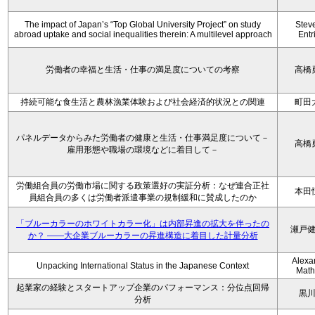
The impact of Japan’s “Top Global University Project” on study
Stev
abroad uptake and social inequalities therein: A multilevel approach
Entr
労働者の幸福と生活・仕事の満足度についての考察
高橋
持続可能な食生活と農林漁業体験および社会経済的状況との関連
町田
パネルデータからみた労働者の健康と生活・仕事満足度について－
高橋
雇用形態や職場の環境などに着目して－
労働組合員の労働市場に関する政策選好の実証分析：なぜ連合正社
本田
員組合員の多くは労働者派遣事業の規制緩和に賛成したのか
「ブルーカラーのホワイトカラー化」は内部昇進の拡大を伴ったの
瀬戸
か？ ――大企業ブルーカラーの昇進構造に着目した計量分析
Alexa
Unpacking International Status in the Japanese Context
Math
起業家の経験とスタートアップ企業のパフォーマンス：分位点回帰
黒
分析