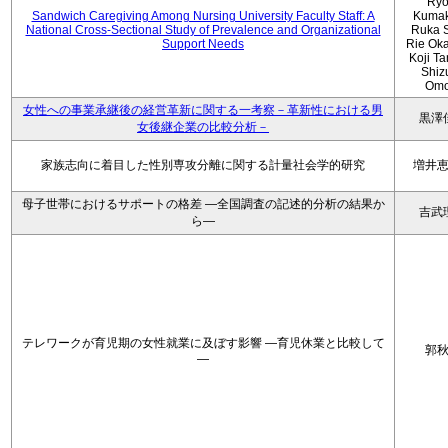
Ryo
Sandwich Caregiving Among Nursing University Faculty Staff: A
Kumak
National Cross-Sectional Study of Prevalence and Organizational
Ruka S
Support Needs
Rie Ok
Koji T
Shiz
Omo
女性への事業承継後の経営革新に関する一考察－革新性における男
黒澤
女後継企業の比較分析－
家族志向に着目した性別専攻分離に関する計量社会学的研究
増井
母子世帯におけるサポートの格差 ―全国調査の記述的分析の結果か
吉武
ら―
テレワークが育児期の女性就業に及ぼす影響 ―育児休業と比較して
郭
―