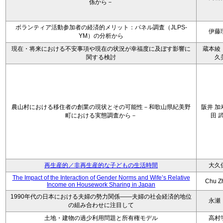
係から－
ボランティア活動参加者の経済的メリット：パネル調査（JLPS-
伊藤
YM）の分析から
現在・将来における不安事項や現在の状況が幸福度に及ぼす影響に
蔵本綾
関する検討
久
農山村における移住者の創業の現状とその可能性－和歌山県紀美野
阪井 加
町における実態調査から－
田 
再生産的／非再生産的な子どもの生活時間
大久
The Impact of the Interaction of Gender Norms and Wife’s Relative
Chu Z
Income on Housework Sharing in Japan
1990年代の日本における夫婦の勢力関係――夫婦の社会経済的地位
永瀬
の組み合わせに注目して
土地・建物の過少利用問題と所有権モデル
高村