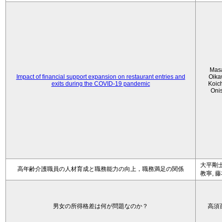
Mas
Impact of financial support expansion on restaurant entries and
Oika
exits during the COVID-19 pandemic
Koic
Oni
大平剛士
高年齢介護職員の人材育成と職務能力の向上，職務満足の関係
教寧, 
男女の所得格差は何が問題なのか？
高須