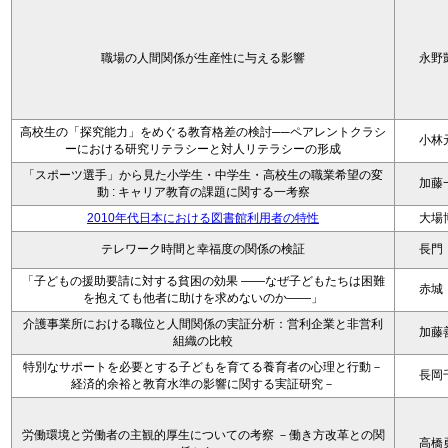
職場の人間関係が生産性に与える影響
永野
高校生の「探究能力」をめぐる教育格差の検討──ペアレントクラシ
小林
ーにおける研究リテラシーと対人リテラシーの形成
「スポーツ選手」から見た小学生・中学生・高校生の職業希望の変
加藤
動 : キャリア教育の課題に関する一考察
2010年代日本における図書館利用者の特性
大場
テレワーク時間と幸福度の関係の検証
長門
「子どもの援助要請に対する貧困の効果 ――なぜ子どもたちは困難
赤城
を抱えても他者に助けを求めないのか――」
介護事業所における職位と人間関係の実証分析：営利企業と非営利
加藤
組織の比較
特別なサポートを必要とする子どもを育てる養育者の心理と行動－
長岡
経済的余裕と教育水準の影響に関する実証研究－
労働環境と労働者の主観的厚生についての考察 －働き方改革との関
高橋