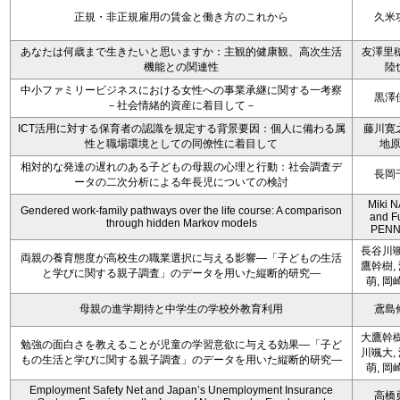
正規・非正規雇用の賃金と働き方のこれから
久米
あなたは何歳まで生きたいと思いますか：主観的健康観、高次生活
友澤里穂
機能との関連性
陸
中小ファミリービジネスにおける女性への事業承継に関する一考察
黒澤
－社会情緒的資産に着目して－
ICT活用に対する保育者の認識を規定する背景要因：個人に備わる属
藤川寛
性と職場環境としての同僚性に着目して
地
相対的な発達の遅れのある子どもの母親の心理と行動：社会調査デ
長岡
ータの二次分析による年長児についての検討
Miki 
Gendered work-family pathways over the life course: A comparison
and F
through hidden Markov models
PENN
長谷川颯
両親の養育態度が高校生の職業選択に与える影響―「子どもの生活
鷹幹樹,
と学びに関する親子調査」のデータを用いた縦断的研究―
萌, 岡
母親の進学期待と中学生の学校外教育利用
鳶島
大鷹幹樹
勉強の面白さを教えることが児童の学習意欲に与える効果―「子ど
川颯大,
もの生活と学びに関する親子調査」のデータを用いた縦断的研究―
萌, 岡
Employment Safety Net and Japan’s Unemployment Insurance
高橋