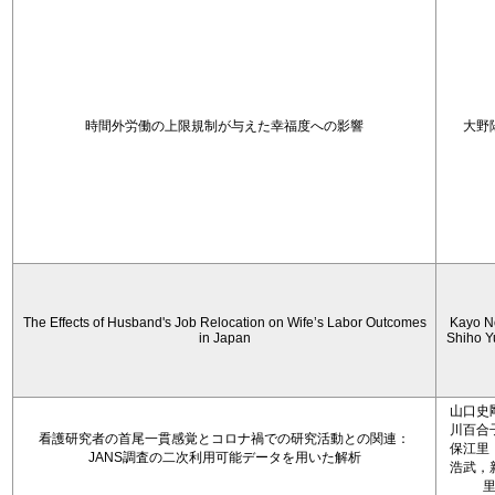
時間外労働の上限規制が与えた幸福度への影響
大野
The Effects of Husband's Job Relocation on Wife’s Labor Outcomes
Kayo N
in Japan
Shiho 
山口史
川百合
看護研究者の首尾一貫感覚とコロナ禍での研究活動との関連：
保江里
JANS調査の二次利用可能データを用いた解析
浩武，