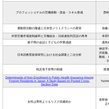
プロフェッショナルの労働移動・賃金・スキル形成
西
運動部活動の隆盛と日本型メリトクラシーの変容
加藤
外部労働市場規制緩和と労働組合：日経連批判言説の再考
本田
親子間の会話と子どもの学業成績
鳶島
神吉宇
沢拓敬
日本語教育政策研究における社会調査と二次分析
剛裕、
戦災母子世帯の戦後
渡
Determinants of Non-Enrollment in Public Health Insurance Among
Foreign Residents in Japan: A Study Based on Pooled Cross-
Yuche
Section Data
茶野努
女性は男性よりもリスク回避的か
正