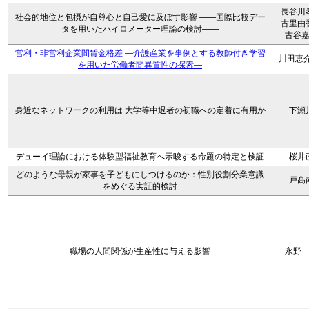
長谷川
社会的地位と包摂が自尊心と自己愛に及ぼす影響 ――国際比較デー
古里由
タを用いたハイロメーター理論の検討――
古谷
営利・非営利企業間賃金格差 ―介護産業を事例とする教師付き学習
川田恵介
を用いた労働者間異質性の探索―
身近なネットワークの利用は 大学等中退者の初職への定着に有用か
下瀬
デューイ理論における体験型福祉教育へ示唆する命題の特定と検証
桜井
どのような母親が家事を子どもにしつけるのか：性別役割分業意識
戸髙
をめぐる実証的検討
職場の人間関係が生産性に与える影響
永野