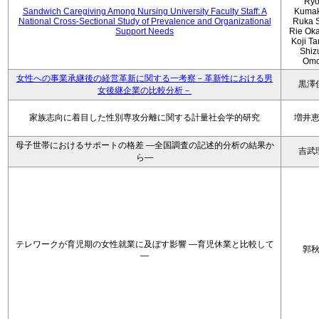
Ryo
Sandwich Caregiving Among Nursing University Faculty Staff: A
Kumak
National Cross-Sectional Study of Prevalence and Organizational
Ruka S
Support Needs
Rie Ok
Koji T
Shiz
Omo
女性への事業承継後の経営革新に関する一考察－革新性における男
黒澤
女後継企業の比較分析－
家族志向に着目した性別専攻分離に関する計量社会学的研究
増井
母子世帯におけるサポートの格差 ―全国調査の記述的分析の結果か
吉武
ら―
テレワークが育児期の女性就業に及ぼす影響 ―育児休業と比較して
郭
―