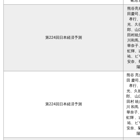
菊池 
熊谷亮
田慶司
孝行
光、久
郎、山
田村統
第224回日本経済予測
川和馬
華奈子
虹輝、
祐、ビ
安奈、
熊谷 亮
田 慶司
孝行
光、久後
郎、 山
田村 統
第224回日本経済予測
川 和馬
華奈子、
虹輝 、
祐、ビ
安奈、菊