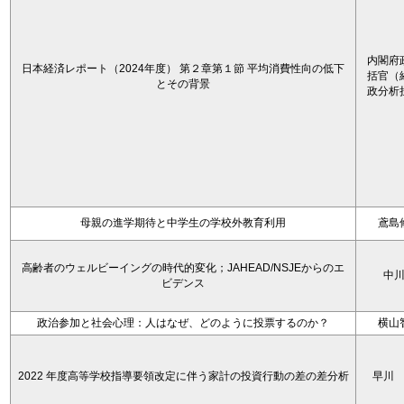
内閣府
日本経済レポート（2024年度） 第２章第１節 平均消費性向の低下
括官（
とその背景
政分析
母親の進学期待と中学生の学校外教育利用
鳶島
高齢者のウェルビーイングの時代的変化；JAHEAD/NSJEからのエ
中
ビデンス
政治参加と社会心理：人はなぜ、どのように投票するのか？
横山
2022 年度高等学校指導要領改定に伴う家計の投資行動の差の差分析
早川