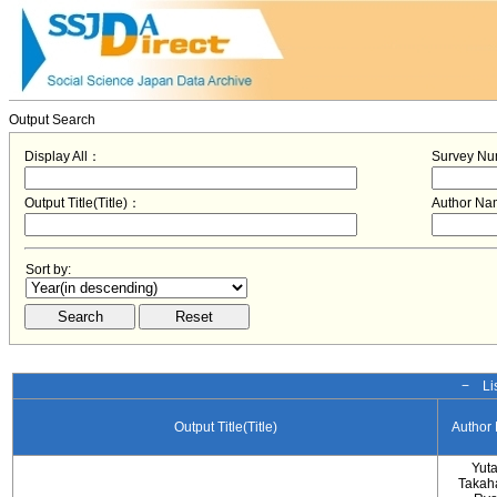
Output Search
Display All：
Survey N
Output Title(Title)：
Author N
Sort by:
− Lis
Output Title(Title)
Author
Yut
Takah