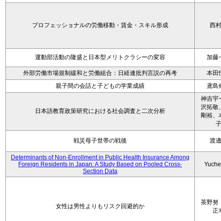
プロフェッショナルの労働移動・賃金・スキル形成
西
運動部活動の隆盛と日本型メリトクラシーの変容
加藤
外部労働市場規制緩和と労働組合：日経連批判言説の再考
本田
親子間の会話と子どもの学業成績
鳶島
神吉宇
沢拓敬
日本語教育政策研究における社会調査と二次分析
剛裕、
戦災母子世帯の戦後
渡
Determinants of Non-Enrollment in Public Health Insurance Among
Foreign Residents in Japan: A Study Based on Pooled Cross-
Yuche
Section Data
茶野努
女性は男性よりもリスク回避的か
正