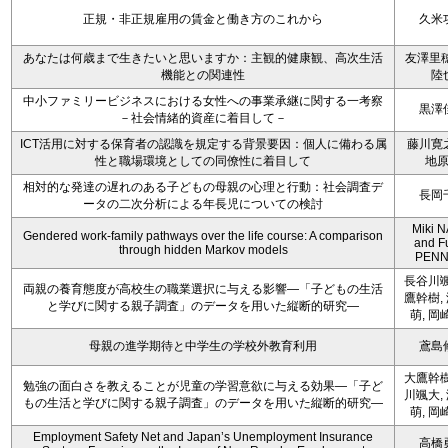
正規・非正規雇用の賃金と働き方のこれから
久米
あなたは何歳まで生きたいと思いますか：主観的健康観、高次生活
友澤里穂
機能との関連性
陸
中小ファミリービジネスにおける女性への事業承継に関する一考察
黒澤
－社会情緒的資産に着目して－
ICT活用に対する保育者の認識を規定する背景要因：個人に備わる属
藤川寛
性と職場環境としての同僚性に着目して
地
相対的な発達の遅れのある子どもの母親の心理と行動：社会調査デ
長岡
ータの二次分析による年長児についての検討
Miki 
Gendered work-family pathways over the life course: A comparison
and F
through hidden Markov models
PENN
長谷川颯
両親の養育態度が高校生の職業選択に与える影響―「子どもの生活
鷹幹樹,
と学びに関する親子調査」のデータを用いた縦断的研究―
萌, 岡
母親の進学期待と中学生の学校外教育利用
鳶島
大鷹幹樹
勉強の面白さを教えることが児童の学習意欲に与える効果―「子ど
川颯大,
もの生活と学びに関する親子調査」のデータを用いた縦断的研究―
萌, 岡
Employment Safety Net and Japan’s Unemployment Insurance
高橋