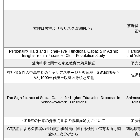
茶野努
女性は男性よりもリスク回避的か？
正
Personality Traits and Higher-level Functional Capacity in Aging:
Haruka 
Insights from a Japanese Older Population Study
and Yoko
援助希求に関する家庭教育の効果検証
平光
有配偶女性の中高年期のキャリアステージと教育歴―SSM調査から
佐野
みた1990年代後半以降の持続と変化
The Significance of Social Capital for Higher Education Dropouts in
Shimos
School-to-Work Transitions
Min
2019年の日本の介護従事者の職務満足度について
加藤
ICT活用による保育者の長時間労働解消に関する検討：保育者向け調
菊地原守
査の二次分析から
寛