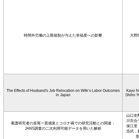
時間外労働の上限規制が与えた幸福度への影響
大野
The Effects of Husband's Job Relocation on Wife’s Labor Outcomes
Kayo N
in Japan
Shiho 
山口史
川百合
看護研究者の首尾一貫感覚とコロナ禍での研究活動との関連：
保江里
JANS調査の二次利用可能データを用いた解析
浩武，