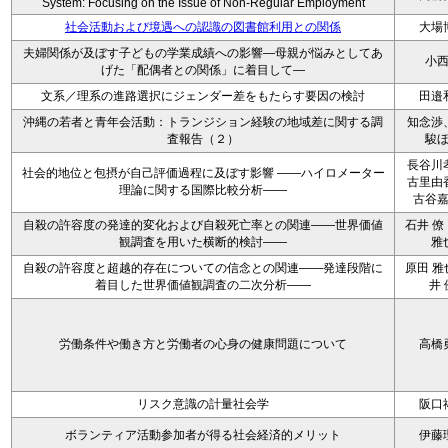
System: Focusing on the Issue of Non-Regular Employment
社会活動および境遇への認識の図書館利用との関係
大場
夫婦関係が及ぼす子どもの学業成績への影響―母親が悩みとしてあ
小
げた「配偶者との関係」に着目して―
文系／理系の進路選択にジェンダー差をもたらす要因の検討
田邉
沖縄の若者と青年会活動：トランジション経験の地域差に関する調
知念渉
査報告（２）
駿
長谷川
社会的地位と包摂が自己評価過程に及ぼす影響 ――ハイロメーター
古里由
理論に関する国際比較分析――
古谷
自殺の許容度の発達的変化および自殺死亡率との関連――世界価値
石井 僚
観調査を用いた横断的検討――
雅
自殺の許容度と超越的存在についての信念との関連――発達段階に
原田 雅
着目した世界価値観調査の二次分析――
井 
労働条件や働き方と労働者の心身の健康問題について
高橋
リスク意識の計量社会学
阪口
ボランティア活動参加者が得る社会経済的メリット
伊藤