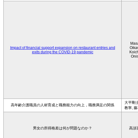
Mas
Impact of financial support expansion on restaurant entries and
Oika
exits during the COVID-19 pandemic
Koic
Oni
大平剛士
高年齢介護職員の人材育成と職務能力の向上，職務満足の関係
教寧, 
男女の所得格差は何が問題なのか？
高須