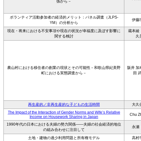
係から－
ボランティア活動参加者の経済的メリット：パネル調査（JLPS-
伊藤
YM）の分析から
現在・将来における不安事項や現在の状況が幸福度に及ぼす影響に
蔵本綾
関する検討
久
農山村における移住者の創業の現状とその可能性－和歌山県紀美野
阪井 加
町における実態調査から－
田 
再生産的／非再生産的な子どもの生活時間
大久
The Impact of the Interaction of Gender Norms and Wife’s Relative
Chu Z
Income on Housework Sharing in Japan
1990年代の日本における夫婦の勢力関係――夫婦の社会経済的地位
永瀬
の組み合わせに注目して
土地・建物の過少利用問題と所有権モデル
高村