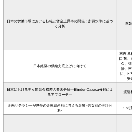
日本の労働市場における転職と賃金上昇率の関係：所得水準に基づ
李
く分析
末吉 孝
口 茜、
久、菊
日本経済の供給力底上げに向けて
陽、吉
祐、ビ
安
日本における男女間賃金格差の要因分解―Blinder-Oaxaca分解によ
渡邉
るアプローチ―
金融リテラシーが世帯の金融資産額に与える影響 -男女別の実証分
中村
析-