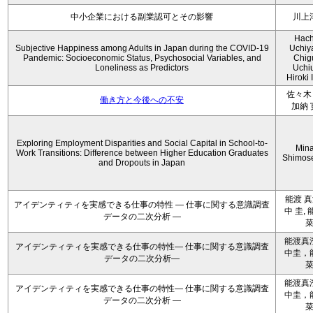
中小企業における副業認可とその影響
川上
Hach
Subjective Happiness among Adults in Japan during the COVID-19
Uchiy
Pandemic: Socioeconomic Status, Psychosocial Variables, and
Chig
Loneliness as Predictors
Uchi
Hiroki 
佐々木 
働き方と今後への不安
加納 
Exploring Employment Disparities and Social Capital in School-to-
Min
Work Transitions: Difference between Higher Education Graduates
Shimos
and Dropouts in Japan
能渡 真
アイデンティティを実感できる仕事の特性 ― 仕事に関する意識調査
中 圭, 
データの二次分析 ―
能渡真
アイデンティティを実感できる仕事の特性― 仕事に関する意識調査
中圭，
データの二次分析―
能渡真
アイデンティティを実感できる仕事の特性― 仕事に関する意識調査
中圭，
データの二次分析 ―