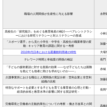
職場の人間関係が生産性に与える影響
永野
高校生の「探究能力」をめぐる教育格差の検討──ペアレントクラシ
小林
ーにおける研究リテラシーと対人リテラシーの形成
「スポーツ選手」から見た小学生・中学生・高校生の職業希望の変
加藤
動 : キャリア教育の課題に関する一考察
2010年代日本における図書館利用者の特性
大場
テレワーク時間と幸福度の関係の検証
長門
「子どもの援助要請に対する貧困の効果 ――なぜ子どもたちは困難
赤城
を抱えても他者に助けを求めないのか――」
介護事業所における職位と人間関係の実証分析：営利企業と非営利
加藤
組織の比較
特別なサポートを必要とする子どもを育てる養育者の心理と行動－
長岡
経済的余裕と教育水準の影響に関する実証研究－
労働環境と労働者の主観的厚生についての考察 －働き方改革との関
高橋