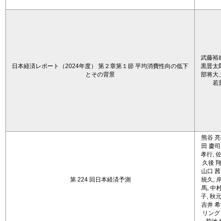
武藤裕
日本経済レポート（2024年度） 第２章第１節 平均消費性向の低下
黒晋太
とその背景
部将大
若
熊谷 亮
田 慶司
孝行, 佐
久後 翔
山口 茜
第 224 回日本経済予測
統久, 
馬, 中
子, 秋元
吉井 希
リング 