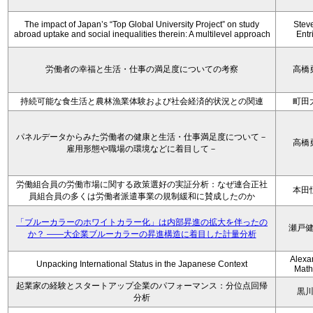
The impact of Japan’s “Top Global University Project” on study
Stev
abroad uptake and social inequalities therein: A multilevel approach
Entr
労働者の幸福と生活・仕事の満足度についての考察
高橋
持続可能な食生活と農林漁業体験および社会経済的状況との関連
町田
パネルデータからみた労働者の健康と生活・仕事満足度について－
高橋
雇用形態や職場の環境などに着目して－
労働組合員の労働市場に関する政策選好の実証分析：なぜ連合正社
本田
員組合員の多くは労働者派遣事業の規制緩和に賛成したのか
「ブルーカラーのホワイトカラー化」は内部昇進の拡大を伴ったの
瀬戸
か？ ――大企業ブルーカラーの昇進構造に着目した計量分析
Alexa
Unpacking International Status in the Japanese Context
Math
起業家の経験とスタートアップ企業のパフォーマンス：分位点回帰
黒
分析