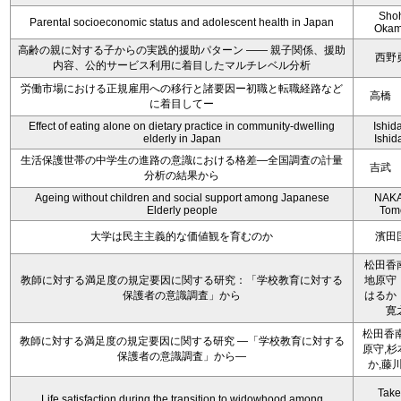
Sho
Parental socioeconomic status and adolescent health in Japan
Okam
高齢の親に対する子からの実践的援助パターン ―― 親子関係、援助
西野
内容、公的サービス利用に着目したマルチレベル分析
労働市場における正規雇用への移行と諸要因ー初職と転職経路など
高橋
に着目してー
Effect of eating alone on dietary practice in community-dwelling
Ishida
elderly in Japan
Ishida
生活保護世帯の中学生の進路の意識における格差―全国調査の計量
吉武
分析の結果から
Ageing without children and social support among Japanese
NAKA
Elderly people
Tom
大学は民主主義的な価値観を育むのか
濱田
松田香
教師に対する満足度の規定要因に関する研究：「学校教育に対する
地原守
保護者の意識調査」から
はるか
寛
松田香南
教師に対する満足度の規定要因に関する研究 ―「学校教育に対する
原守,杉
保護者の意識調査」から―
か,藤
Take
Life satisfaction during the transition to widowhood among