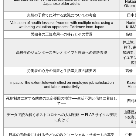
Nakag
Japanese older adults
Gizem 
夫婦の子育てに対する意識についての考察
田中
Valuation of health losses of women with multiple roles using a
Nari
wellbeing valuation approach: Evidence from Japan
KUMA
労働者の正規雇用への移行とその背景
高橋
井上敦,
祐子, 
高校生のジェンダーステレオタイプと理系への進路希望
加納圭,
イユアン
広
労働者の心身の健康と生活満足度の諸要因
高橋
Impact of the extent telework effect on employee job satisfaction
Kazu
and labor productivity
Mine
死刑制度に対する態度の規定要因の検討──生活不満と信頼に着目し
西村
て──
山藤昌
データで読み解くポストコロナへの人財戦略 ー FLAP サイクル実現
下友海
に向けて
和
日本の高齢者における子どもの数とソーシャル・サポートの享受
中田