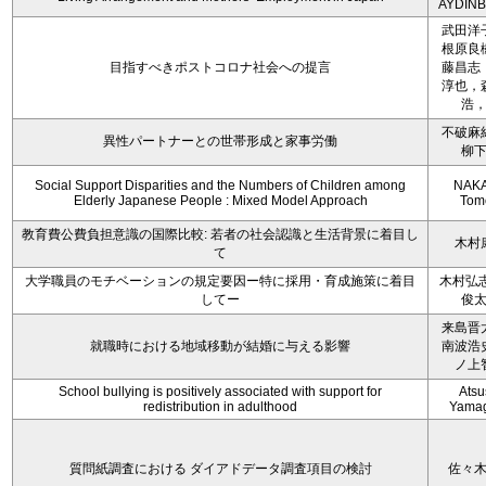
AYDIN
武田洋
根原良
目指すべきポストコロナ社会への提言
藤昌志
淳也，
浩
不破麻
異性パートナーとの世帯形成と家事労働
柳
Social Support Disparities and the Numbers of Children among
NAKA
Elderly Japanese People : Mixed Model Approach
Tom
教育費公費負担意識の国際比較: 若者の社会認識と生活背景に着目し
木村
て
大学職員のモチベーションの規定要因ー特に採用・育成施策に着目
木村弘志
してー
俊
来島晋
就職時における地域移動が結婚に与える影響
南波浩
ノ上
School bullying is positively associated with support for
Atsu
redistribution in adulthood
Yamag
質問紙調査における ダイアドデータ調査項目の検討
佐々