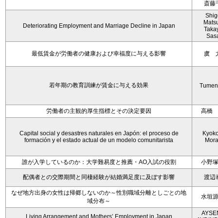
斎藤
Shig
Mats
Deteriorating Employment and Marriage Decline in Japan
Taka
Sas
最低賃金が労働者の健康および幸福度に与える影響
虞 
若年期の教育訓練が賃金に与える効果
Tumen
労働者の主観的厚生指標とその決定要因
高橋
Capital social y desastres naturales en Japón: el proceso de
Kyoko 
formación y el estado actual de un modelo comunitarista
Mora
誰が入学しているのか：大学難易度と推薦・AO入試の役割
小野
配偶者との交際期間と同棲経験が結婚満足度に及ぼす影響
渡辺
なぜ地方出身の女性は帰郷しないのか～性別職域分離としごとの地
水垣
域分布～
AYSE
Living Arrangement and Mothers’ Employment in Japan