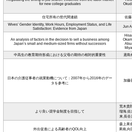
for new college graduates
Okud
住宅所有の世代間連鎖
佐藤
Wives’ Gender Identity, Work Hours, Employment Status, and Life
Jun 
Satisfaction: Evidence from Japan
Hisa
An analysis of factors in the decision to sell a business among
Okam
Japan’s small and medium-sized firms without successors
Atsu
Miy
中高生の教育期待形成における父母の期待の相対的重要性
鳶島
日本の介護従事者の就業動機について：2007年から2016年のデー
加藤
タを参考に
荒木貴郎
より良い奨学金制度を目指して
瑠海,佐
来,長谷
森上果奈
外出促進による高齢者のQOL向上
果南,向