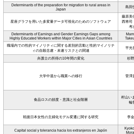
Determinants of the preparation for migration to rural areas in
島田
Japan
藤原美
星座グラフを用いた多変量データ可視化のためのソフトウェア
西将司
考
Determinants of Earnings and Gender Earnings Gaps among
Mam
Highly Educated Workers within Major Cities in Asian Countries
Take
職場内での性的マイノリティに関する差別的言動と性的マイノリテ
平光
ィの自殺念慮・未遂リスクとの関連
弁護士の所得の10年間の変化
杉
大学中退から職業への移行
菅澤
村山いま
食品ロスの頻度・意識と社会階層
輪
戦後日本女性の主婦化モデル変遷に関する研究
李
Kyoko 
Capital social y tolerancia hacia los extranjeros en Japón
Mora