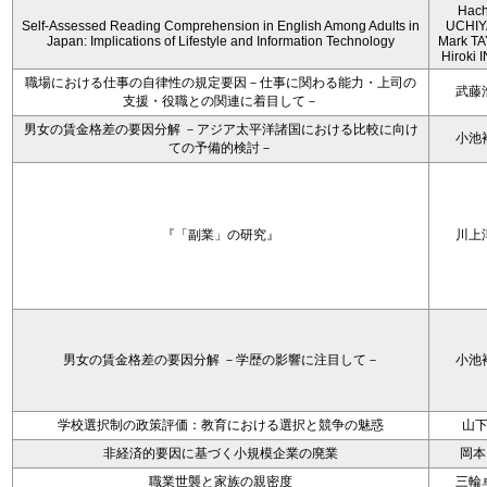
Hach
Self-Assessed Reading Comprehension in English Among Adults in
UCHIY
Japan: Implications of Lifestyle and Information Technology
Mark T
Hiroki
職場における仕事の自律性の規定要因－仕事に関わる能力・上司の
武藤
支援・役職との関連に着目して－
男女の賃金格差の要因分解 －アジア太平洋諸国における比較に向け
小池
ての予備的検討－
『「副業」の研究』
川上
男女の賃金格差の要因分解 －学歴の影響に注目して－
小池
学校選択制の政策評価：教育における選択と競争の魅惑
山
非経済的要因に基づく小規模企業の廃業
岡本
職業世襲と家族の親密度
三輪