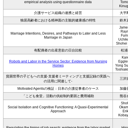
empirical analysis using questionnaire data
Tom
Kinu
介護サービス組織の連携と経営
大平
独居高齢者における精神面の主観的健康感の特性
鈴木
Jame
Ray
Marriage Intentions, Desires, and Pathways to Later and Less
Fum
Marriage in Japan
Uchik
Shohei
有配偶者の出産意欲の日台比較
松浦
Kar
Robots and Labor in the Service Sector: Evidence from Nursing
Eggle
Homes
Yong Su
Toshiaki
貧困世帯の子どもへの支援-支援者ミーティングと支援記録の実践へ
三沢
の活用に関連して-
Motivated Agentsの検証：日本の介護従事者のケース
加藤
「こども食堂」活動の供給制約要因と費用補助
熊谷
Sho
Social Isolation and Cognitive Functioning: A Quasi-Experimental
Okam
Approach
Eri
Kobay
Regulating the timing of job search: evidence from the labor market
Hir