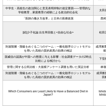
中学生・高校生の政治関心と意見表明抑制の規定要因――管理的な
太田
学校教育，家庭教育の経験による政治的社会化
「医師の働き方改革」と日本の医療政策
西
[続]少子化論:出生率回復と<自由な社会>
松田
到達階層・階級をめぐる二つのゲーム：一般化順序ロジットモデル
成澤雅寛
を用いた高校の質的差異の効果の検証
国威信の認識が中国への態度に与える影響：社会調査データの2時点
下窪
比較による検討から
管理に関する公民比較：大規模アンケート調査を用いた実証分析
林
到達階層・階級をめぐる二つのゲーム：一般化順序ロジットモデル
成澤雅
を用いた高校の質的差異の効果の検証
田
Which Consumers are Least Likely to Have a Balanced Diet in
Ishida
Japan?
Ishid