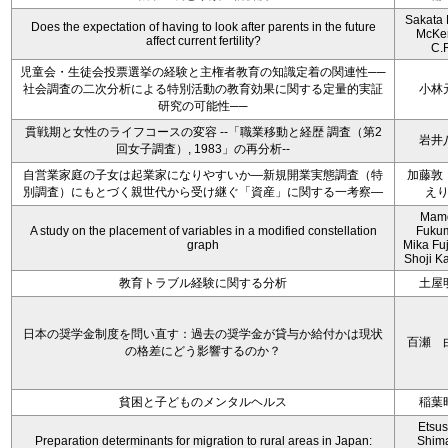
Sakata 
Does the expectation of having to look after parents in the future
McKe
affect current fertility?
C.
児童会・生徒会投票選挙の経験と主権者教育の知識定着の関連性──
社会調査の二次分析による特別活動の教育効果に関する定量的実証
小林
研究の可能性──
貫戦期と女性のライフコースの変容 --「職業移動と経歴 調査（第2
岩井
回女子調査）, 1983」の再分析--
自営業家庭の子女は起業家になりやすいか―新規開業実態調査（特
加藤敦
別調査）にもとづく親世代から受け継ぐ「資産」に関する一考察―
え
Mam
A study on the placement of variables in a modified constellation
Fukum
graph
Mika Fu
Shoji Ka
教育トラブル経験に関する分析
土屋
日本の奨学金制度を問い直す：過去の奨学金が貸与か給付かは現状
百瀬 
の格差にどう影響するのか？
貧困と子どものメンタルヘルス
稲葉
Etsu
Preparation determinants for migration to rural areas in Japan:
Shim