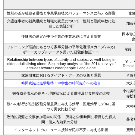
性別の差が後継者選抜と事業承継後のパフォーマンスに与える影響
佐
介護従事者の就業継続と離職の意思について：性別と勤続年数に注
加藤
目した実証分析
岡本弥,
後継者の選定が中小企業の事業承継に与える影響
フレーミング理論にもとづく家事分担の平等化遅滞メカニズムの分
尾藤
析ーーカップルデータを用いた経験的検証ーー
Relationship between types of activity and subjective well-being in
Yuta M
older adults living alone: Secondary analysis of the 2014 survey of
Tomoki
attitudes towards older people living alone
家族研究におけるダイアド・データの収集と課題
斉藤
時間意識と進学期待：中学生の時間厳守への注目
大久
小松美
栄養成分表示の参考・理解状況による属性及び食態度の比較
赤松
親への移行が性別役割分業意識に与える効果—固定効果モデルに基
木村
づく男女比較分析
政治的資源と投票参加意向の関係 ―所得と労働時間に着目した個人
桑名
間・個人内効果の分析―
インターネットでのニュース接触が犯罪不安に与える影響
鳶島