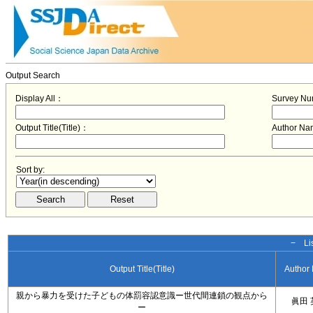
Output Search
Display All：
Survey N
Output Title(Title)：
Author N
Sort by:
− Lis
Output Title(Title)
Author
親から暴力を受けた子どもの体罰容認意識ー世代間連鎖の観点から
眞田 
ー