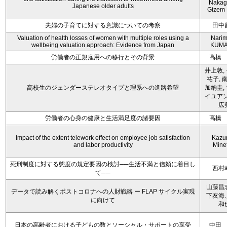
Nakag
Japanese older adults
Gizem 
夫婦の子育てに対する意識についての考察
田中
Valuation of health losses of women with multiple roles using a
Nari
wellbeing valuation approach: Evidence from Japan
KUMA
労働者の正規雇用への移行とその背景
高橋
井上敦,
祐子, 
高校生のジェンダーステレオタイプと理系への進路希望
加納圭,
イユアン
広
労働者の心身の健康と生活満足度の諸要因
高橋
Impact of the extent telework effect on employee job satisfaction
Kazu
and labor productivity
Mine
死刑制度に対する態度の規定要因の検討──生活不満と信頼に着目し
西村
て──
山藤昌
データで読み解くポストコロナへの人財戦略 ー FLAP サイクル実現
下友海
に向けて
和
日本の高齢者における子どもの数とソーシャル・サポートの享受
中田