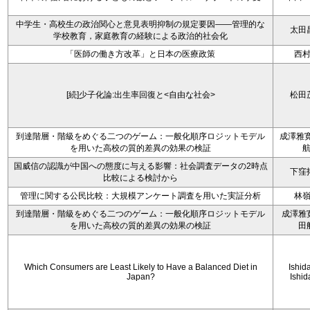
中学生・高校生の政治関心と意見表明抑制の規定要因――管理的な
太田
学校教育，家庭教育の経験による政治的社会化
「医師の働き方改革」と日本の医療政策
西
[続]少子化論:出生率回復と<自由な社会>
松田
到達階層・階級をめぐる二つのゲーム：一般化順序ロジットモデル
成澤雅寛
を用いた高校の質的差異の効果の検証
国威信の認識が中国への態度に与える影響：社会調査データの2時点
下窪
比較による検討から
管理に関する公民比較：大規模アンケート調査を用いた実証分析
林
到達階層・階級をめぐる二つのゲーム：一般化順序ロジットモデル
成澤雅
を用いた高校の質的差異の効果の検証
田
Which Consumers are Least Likely to Have a Balanced Diet in
Ishida
Japan?
Ishid