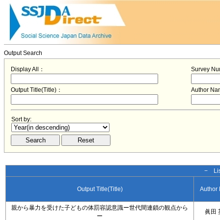
Output Search
Display All：
Survey N
Output Title(Title)：
Author N
Sort by:
− Lis
Output Title(Title)
Author
親から暴力を受けた子どもの体罰容認意識ー世代間連鎖の観点から
眞田 
ー