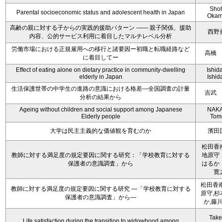
Sho
Parental socioeconomic status and adolescent health in Japan
Okam
高齢の親に対する子からの実践的援助パターン ―― 親子関係、援助
西野
内容、公的サービス利用に着目したマルチレベル分析
労働市場における正規雇用への移行と諸要因ー初職と転職経路など
高橋
に着目してー
Effect of eating alone on dietary practice in community-dwelling
Ishida
elderly in Japan
Ishida
生活保護世帯の中学生の進路の意識における格差―全国調査の計量
吉武
分析の結果から
Ageing without children and social support among Japanese
NAKA
Elderly people
Tom
大学は民主主義的な価値観を育むのか
濱田
松田香
教師に対する満足度の規定要因に関する研究：「学校教育に対する
地原守
保護者の意識調査」から
はるか
寛
松田香南
教師に対する満足度の規定要因に関する研究 ―「学校教育に対する
原守,杉
保護者の意識調査」から―
か,藤
Take
Life satisfaction during the transition to widowhood among