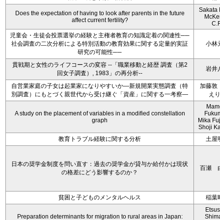
Sakata 
Does the expectation of having to look after parents in the future
McKe
affect current fertility?
C.
児童会・生徒会投票選挙の経験と主権者教育の知識定着の関連性──
社会調査の二次分析による特別活動の教育効果に関する定量的実証
小林
研究の可能性──
貫戦期と女性のライフコースの変容 --「職業移動と経歴 調査（第2
岩井
回女子調査）, 1983」の再分析--
自営業家庭の子女は起業家になりやすいか―新規開業実態調査（特
加藤敦
別調査）にもとづく親世代から受け継ぐ「資産」に関する一考察―
え
Mam
A study on the placement of variables in a modified constellation
Fukum
graph
Mika Fu
Shoji Ka
教育トラブル経験に関する分析
土屋
日本の奨学金制度を問い直す：過去の奨学金が貸与か給付かは現状
百瀬 
の格差にどう影響するのか？
貧困と子どものメンタルヘルス
稲葉
Etsu
Preparation determinants for migration to rural areas in Japan:
Shim