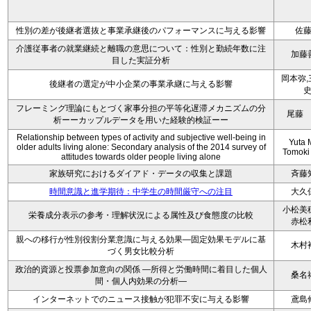
性別の差が後継者選抜と事業承継後のパフォーマンスに与える影響
佐
介護従事者の就業継続と離職の意思について：性別と勤続年数に注
加藤
目した実証分析
岡本弥,
後継者の選定が中小企業の事業承継に与える影響
フレーミング理論にもとづく家事分担の平等化遅滞メカニズムの分
尾藤
析ーーカップルデータを用いた経験的検証ーー
Relationship between types of activity and subjective well-being in
Yuta M
older adults living alone: Secondary analysis of the 2014 survey of
Tomoki
attitudes towards older people living alone
家族研究におけるダイアド・データの収集と課題
斉藤
時間意識と進学期待：中学生の時間厳守への注目
大久
小松美
栄養成分表示の参考・理解状況による属性及び食態度の比較
赤松
親への移行が性別役割分業意識に与える効果—固定効果モデルに基
木村
づく男女比較分析
政治的資源と投票参加意向の関係 ―所得と労働時間に着目した個人
桑名
間・個人内効果の分析―
インターネットでのニュース接触が犯罪不安に与える影響
鳶島