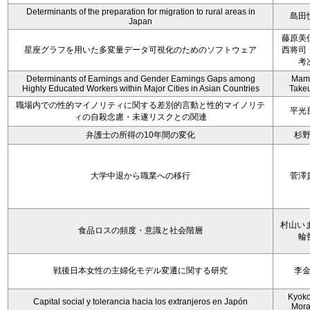
Determinants of the preparation for migration to rural areas in
島田
Japan
藤原美
星座グラフを用いた多変量データ可視化のためのソフトウェア
西将司
考
Determinants of Earnings and Gender Earnings Gaps among
Mam
Highly Educated Workers within Major Cities in Asian Countries
Take
職場内での性的マイノリティに関する差別的言動と性的マイノリテ
平光
ィの自殺念慮・未遂リスクとの関連
弁護士の所得の10年間の変化
杉
大学中退から職業への移行
菅澤
村山いま
食品ロスの頻度・意識と社会階層
輪
戦後日本女性の主婦化モデル変遷に関する研究
李
Kyoko 
Capital social y tolerancia hacia los extranjeros en Japón
Mora