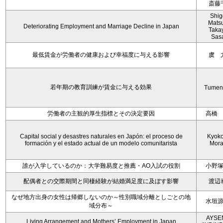
斎藤
Shig
Mats
Deteriorating Employment and Marriage Decline in Japan
Taka
Sas
最低賃金が労働者の健康および幸福度に与える影響
虞 
若年期の教育訓練が賃金に与える効果
Tumen
労働者の主観的厚生指標とその決定要因
高橋
Capital social y desastres naturales en Japón: el proceso de
Kyoko 
formación y el estado actual de un modelo comunitarista
Mora
誰が入学しているのか：大学難易度と推薦・AO入試の役割
小野
配偶者との交際期間と同棲経験が結婚満足度に及ぼす影響
渡辺
なぜ地方出身の女性は帰郷しないのか～性別職域分離としごとの地
水垣
域分布～
AYSE
Living Arrangement and Mothers’ Employment in Japan