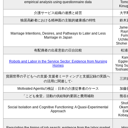
empirical analysis using questionnaire data
Tom
Kinu
介護サービス組織の連携と経営
大平
独居高齢者における精神面の主観的健康感の特性
鈴木
Jame
Ray
Marriage Intentions, Desires, and Pathways to Later and Less
Fum
Marriage in Japan
Uchik
Shohei
有配偶者の出産意欲の日台比較
松浦
Kar
Robots and Labor in the Service Sector: Evidence from Nursing
Eggle
Homes
Yong Su
Toshiaki
貧困世帯の子どもへの支援-支援者ミーティングと支援記録の実践へ
三沢
の活用に関連して-
Motivated Agentsの検証：日本の介護従事者のケース
加藤
「こども食堂」活動の供給制約要因と費用補助
熊谷
Sho
Social Isolation and Cognitive Functioning: A Quasi-Experimental
Okam
Approach
Eri
Kobay
Regulating the timing of job search: evidence from the labor market
Hir