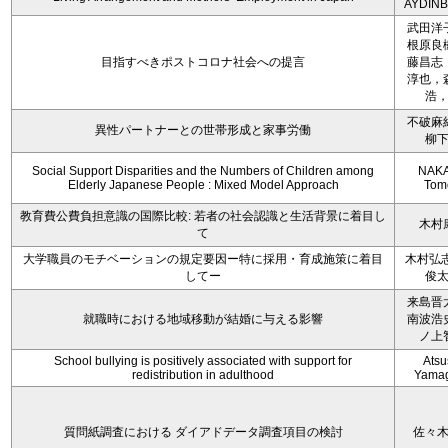
AYDIN
武田洋
根原良
目指すべきポストコロナ社会への提言
藤昌志
淳也，
浩
不破麻
異性パートナーとの世帯形成と家事労働
柳
Social Support Disparities and the Numbers of Children among
NAKA
Elderly Japanese People : Mixed Model Approach
Tom
教育費公費負担意識の国際比較: 若者の社会認識と生活背景に着目し
木村
て
大学職員のモチベーションの規定要因ー特に採用・育成施策に着目
木村弘志
してー
俊
来島晋
就職時における地域移動が結婚に与える影響
南波浩
ノ上
School bullying is positively associated with support for
Atsu
redistribution in adulthood
Yamag
質問紙調査における ダイアドデータ調査項目の検討
佐々