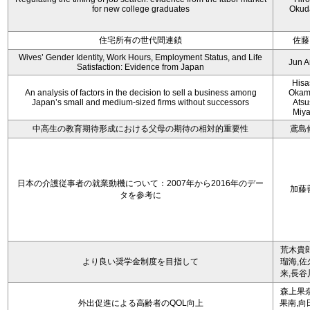
for new college graduates
Okud
住宅所有の世代間連鎖
佐藤
Wives’ Gender Identity, Work Hours, Employment Status, and Life
Jun 
Satisfaction: Evidence from Japan
Hisa
An analysis of factors in the decision to sell a business among
Okam
Japan’s small and medium-sized firms without successors
Atsu
Miy
中高生の教育期待形成における父母の期待の相対的重要性
鳶島
日本の介護従事者の就業動機について：2007年から2016年のデー
加藤
タを参考に
荒木貴郎
より良い奨学金制度を目指して
瑠海,佐
来,長谷
森上果奈
外出促進による高齢者のQOL向上
果南,向