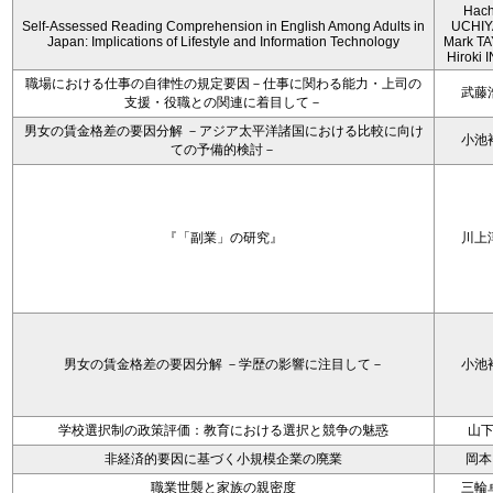
Hach
Self-Assessed Reading Comprehension in English Among Adults in
UCHIY
Japan: Implications of Lifestyle and Information Technology
Mark T
Hiroki
職場における仕事の自律性の規定要因－仕事に関わる能力・上司の
武藤
支援・役職との関連に着目して－
男女の賃金格差の要因分解 －アジア太平洋諸国における比較に向け
小池
ての予備的検討－
『「副業」の研究』
川上
男女の賃金格差の要因分解 －学歴の影響に注目して－
小池
学校選択制の政策評価：教育における選択と競争の魅惑
山
非経済的要因に基づく小規模企業の廃業
岡本
職業世襲と家族の親密度
三輪