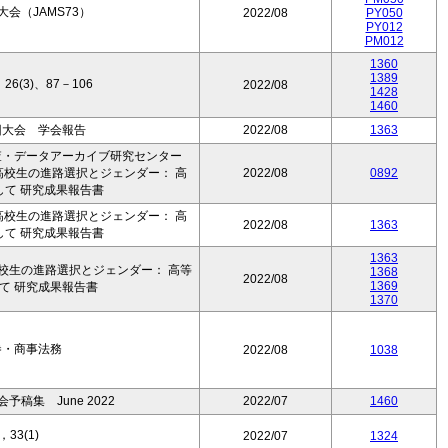
会（JAMS73）
2022/08
PY050
PY012
PM012
1360
1389
(3)、87－106
2022/08
1428
1460
回大会 学会報告
2022/08
1363
査・データアーカイブ研究センター
 高校生の進路選択とジェンダー： 高
2022/08
0892
して 研究成果報告書
 高校生の進路選択とジェンダー： 高
2022/08
1363
して 研究成果報告書
1363
高校生の進路選択とジェンダー： 高等
1368
2022/08
1369
て 研究成果報告書
1370
巻・商事法務
2022/08
1038
稿集 June 2022
2022/07
1460
33(1)
2022/07
1324