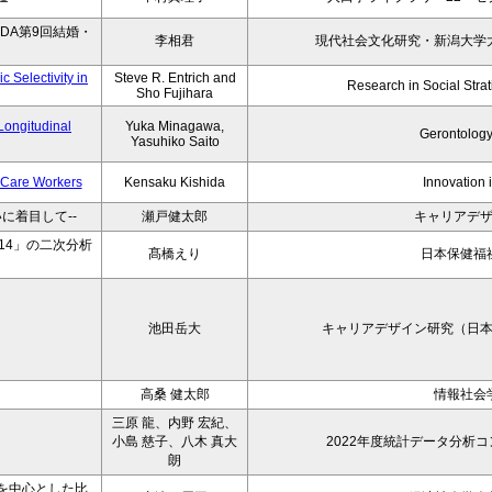
DA第9回結婚・
李相君
現代社会文化研究・新潟大学
 Selectivity in
Steve R. Entrich and
Research in Social Strati
Sho Fujihara
Longitudinal
Yuka Minagawa,
Gerontology
Yasuhiko Saito
t Care Workers
Kensaku Kishida
Innovation 
に着目して--
瀬戸健太郎
キャリアデ
14」の二次分析
髙橋えり
日本保健福
池田岳大
キャリアデザイン研究（日
高桑 健太郎
情報社会
三原 龍、内野 宏紀、
小島 慈子、八木 真大
2022年度統計データ分析
朗
を中心とした比