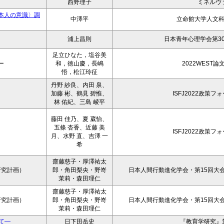
西野理子
ミネルヴ
本人の意識〉調
中澤平
立命館大学人文
浦上昌則
日本青年心理学会第3
足立ひなた，塩谷美
ー
和，徳山慶，長嶋
2022WEST
悟，松江玲征
丹野 紗良、内田 泉、
加藤 彬、鶴見 碧惟、
ISFJ2022政策
林 佑紀、三島 崚平
藤田 佳乃、夏 葳怡、
五條 杏香、近藤 美
ISFJ2022政策
月、水野 直、吉澤 一
希
齋藤慈子・厚澤祐太
研究計画）
郎・角田梨央・野嵜
日本人間行動進化学会・第15回大会
茉莉・森田理仁
齋藤慈子・厚澤祐太
研究計画）
郎・角田梨央・野嵜
日本人間行動進化学会・第15回大会
茉莉・森田理仁
て―
日下田岳史
『教育学研究』第