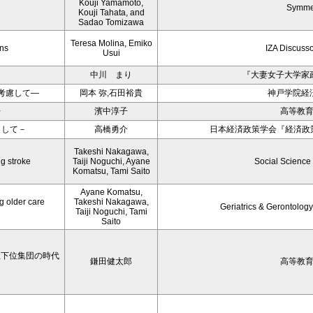
Kouji Yamamoto,
Symme
Kouji Tahata, and
Sadao Tomizawa
Teresa Molina, Emiko
ons
IZA Discuss
Usui
中川 まり
『大妻女子大学家
考慮して―
岡本 弥,石田裕貴
神戸学院経
〉
濱中淳子
高等教
目して－
高橋勇介
日本経済政策学会『経済政策
Takeshi Nakagawa,
ng stroke
Taiji Noguchi, Ayane
Social Science
Komatsu, Tami Saito
Ayane Komatsu,
g older care
Takeshi Nakagawa,
Geriatrics & Gerontology
Taiji Noguchi, Tami
Saito
学生下位集団の時代
鎌田健太郎
高等教