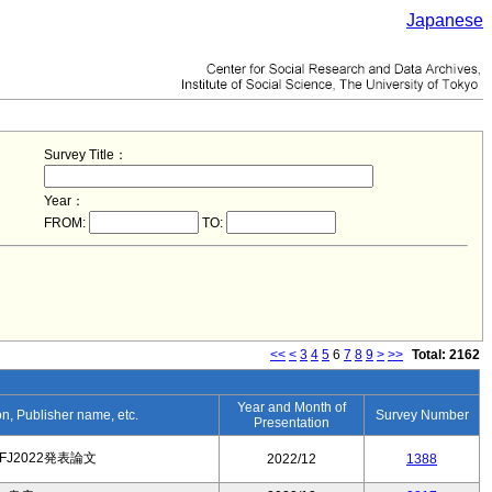
Japanese
Survey Title：
Year：
FROM:
TO:
<<
<
3
4
5
6
7
8
9
>
>>
Total: 2162
Year and Month of
ion, Publisher name, etc.
Survey Number
Presentation
FJ2022発表論文
2022/12
1388