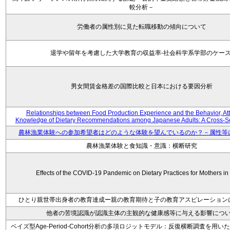
較分析－
労働者の属性別に見た転職移動の傾向について
退学や留年を考慮した大学教育の収益率-社会科学系学部のケース
男女間賃金格差の国際比較と日本における要因分析
Relationships between Food Production Experience and the Behavior, Att
Knowledge of Dietary Recommendations among Japanese Adults: A Cross-Se
農林漁業体験への参加希望者はどのような体験を望んでいるのか？－属性等
農林漁業体験と食知識・意識：横断研究
Effects of the COVID-19 Pandemic on Dietary Practices for Mothers i
ひとり親世帯出身者の教育達成ー親の教育期待と子の教育アスピレーション
他者の苦境認識が認識主体の主観的な健康感等に与える影響につ
ベイズ型Age-Period-Cohort分析の多項ロジットモデル：反復横断調査を用