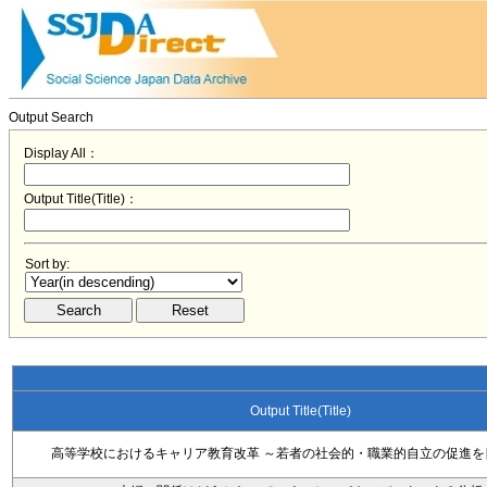
Output Search
Display All：
Output Title(Title)：
Sort by:
Output Title(Title)
高等学校におけるキャリア教育改革 ～若者の社会的・職業的自立の促進を