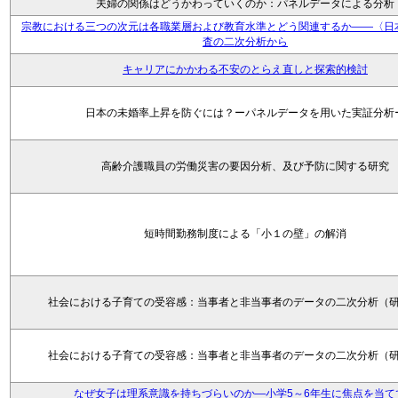
夫婦の関係はどうかわっていくのか：パネルデータによる分析
宗教における三つの次元は各職業層および教育水準とどう関連するか――〈日
査の二次分析から
キャリアにかかわる不安のとらえ直しと探索的検討
日本の未婚率上昇を防ぐには？ーパネルデータを用いた実証分析
高齢介護職員の労働災害の要因分析、及び予防に関する研究
短時間勤務制度による「小１の壁」の解消
社会における子育ての受容感：当事者と非当事者のデータの二次分析（
社会における子育ての受容感：当事者と非当事者のデータの二次分析（
なぜ女子は理系意識を持ちづらいのか―小学5～6年生に焦点を当て