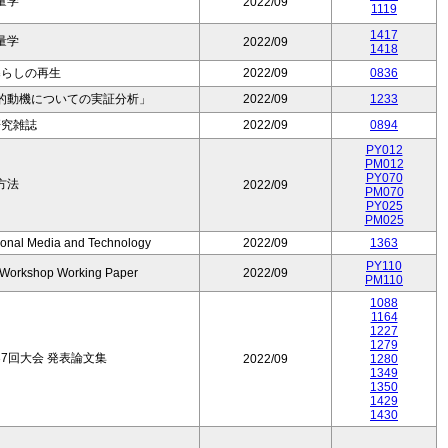
量学
2022/09
1119
1417
量学
2022/09
1418
暮らしの再生
2022/09
0836
的動機についての実証分析」
2022/09
1233
研究雑誌
2022/09
0894
PY012
PM012
PY070
方法
2022/09
PM070
PY025
PM025
tional Media and Technology
2022/09
1363
PY110
l Workshop Working Paper
2022/09
PM110
1088
1164
1227
1279
7回大会 発表論文集
2022/09
1280
1349
1350
1429
1430