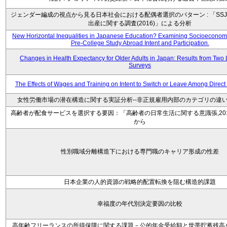
ジェンダー編成の視点から見る日本社会における配偶者選択のパターン : 「SSJ
出産に関する調査(2016)」による分析
New Horizontal Inequalities in Japanese Education? Examining Socioeconomic
Pre-College Study Abroad Intent and Participation.
Changes in Health Expectancy for Older Adults in Japan: Results from Two 
Surveys
The Effects of Wages and Training on Intent to Switch or Leave Among Direc
女性労働市場の潜在構造に関する実証分析--非正規雇用内部のカテゴリの違い
高齢者が配食サービスを選択する要因：「高齢者の日常生活に関する意識張,20
から
性別職域分離構造下における専門職のキャリア形成の性差
日本企業の人的資源の戦略的配置転換を阻む構造的課題
幸福度の年代別決定要因の比較
高年齢フリーランスの所得保障に関する課題－公的年金受給額と世帯貯蓄残高