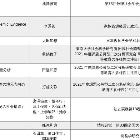
成澤雅寛
第73回数理社会学会大
demic: Evidence
李秀眞
家族資源経営と政策、26
太田知彩
日本教育学会第81
東京大学社会科学研究所 附属社会調
眞鍋倫子
2021 年度課題公募型二次分析研究会
等教育の多様性に注目
2021 年度課題公募型二次分析研究会
量分析－
田邉和彦
等教育の多様性に注目
性の地元志向の
2021年度課題公募型二次分析研究会 
打越文弥
教育の多様性に注目し
宮澤節生・飯考行・
その社会構造』
武士俣敦・久保山力
法と実務第18
也・上柳敏郎・池永
知樹
峰滝和典
情報経営 第83回全国大会予
石田章，濱口佳大，
開発学研究，
岡本美咲