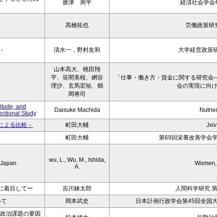
唐津 周平
経済社会学会年報
髙橋拓也
労働政策研
-
清水一，野村友和
大学経営政策研
山本高大、桃田翔
平、笹間美桜、網谷
「仕事・働き方・賃金に関する研究会
理沙、玄馬宏祐、鶴
会の実現に向
岡将司
itude, and
Daisuke Machida
Nutrie
ctional Study
による比較－
町田大輔
Jxiv
町田大輔
第69回栄養改善学会
wu, L., Wu, M., Ishida,
n Japan
Women, 
A.
に着目してー
吉川錬太郎
人間科学研究 第
いて
岡本武史
日本計画行政学会第45回全国
いた政治課題の要因