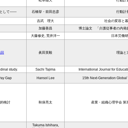
松本雄大
行動計
として——
石橋挙・前田忠彦
行動計
吉武 理大
社会の変容と
加藤善昌
博士論文 「介護従事者の内発
大藤修史, 荒井洋一
日本労働
挽回
眞田英毅
理論と
dinal study.
Sachi Tajima
International Journal for Educa
Pay Gap
Hansol Lee
15th Next-Generation Globa
索的検討
秋保亮太
産業・組織心理学会 第3
Takuma Ishihara,