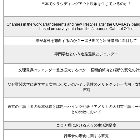
日本でクラウディングアウト現象は生じているのか？
Changes in the work arrangements and new lifestyles after the COVID-19 pan
based on survey data from the Japanese Cabinet Office
誰が海外を志向するのか？ー留学期間と出身階層に着目して
専門学校という進路選択とジェンダー
文理意識のジェンダー差は拡大するのか －横断的傾向と縦断的変化の計
なぜ難関大学に進学する女性は少ないのか？：男性のメリトクラシー志向・女
役割
東京の弁護士界の基本構造と課題―ハインツ他著『アメリカの大都市弁護士ー
との比較において
コロナ禍における人々の生活満足度
行事食の喫食に関する研究