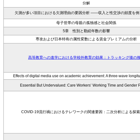
分解
欠測が多い項目における欠測理由の要因分析 ——収入と性交渉の頻度を例
母子世帯の母親の孤独感と社会関係
5章 性別と勤続年数の影響
専攻および日本特有の属性変数による賃金プレミアムの分析
高等教育への進学における学校外教育の効果：トラッキング後の
Effects of digital media use on academic achievement: A three-wave longitu
Essential But Undervalued: Care Workers’ Working Time and Gender 
COVID-19流行禍におけるテレワークの関連要因：二次分析による探