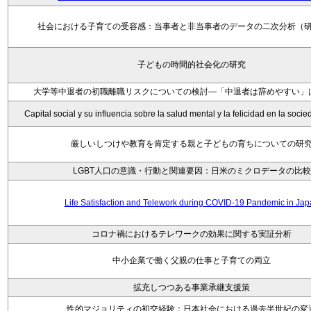
社会における子育ての受容感：当事者と非当事者のデータの二次分析（
子どもの時間的社会化の研究
大学等中退者の初職離職リスクについての検討―「中退者は辞めやすい」
Capital social y su influencia sobre la salud mental y la felicidad en la soc
厳しいしつけや教育を肯定する親と子どもの育ちについての研
LGBT人口の意識・行動と関連要因：日米のミクロデータの比較
Life Satisfaction and Telework during COVID-19 Pandemic in Ja
コロナ禍におけるテレワークの効果に関する実証分析
中小企業で働く父親の仕事と子育ての両立
拡充しつつある事業承継支援策
性的マジョリティの初交経験：日本社会における過去半世紀の変