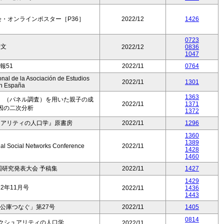
・オンラインポスター［P36］
2022/12
1426
0723
論文
2022/12
0836
1047
報51
2022/11
0764
nal de la Asociación de Estudios
2022/11
1301
n España
1363
」（パネル調査）を用いた親子の成
2022/11
1371
因の二次分析
1372
ュアリティの人口学』原書房
2022/11
1296
1360
1389
onal Social Networks Conference
2022/11
1428
1460
全国研究発表大会 予稿集
2022/11
1427
1429
2年11月号
2022/11
1436
1443
公庫つなぐ」第27号
2022/11
1405
0814
セクシュアリティの人口学
2022/11