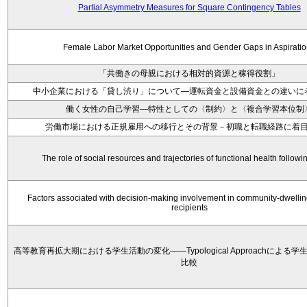
Partial Asymmetry Measures for Square Contingency Tables
Female Labor Market Opportunities and Gender Gaps in Aspirati
「共働きの母親における相対的資源と稼得役割」
中小企業における「貸し渋り」について―運転資金と設備資金との違いに
働く女性の自己学習―特性としての〈制約〉と〈複合学習本位制
労働市場における正規雇用への移行とその背景－初職と転職経路に着
The role of social resources and trajectories of functional health followi
Factors associated with decision‐making involvement in community‐dwellin
recipients
高等教育再拡大期における学生活動の変化——Typological Approachによる
比較