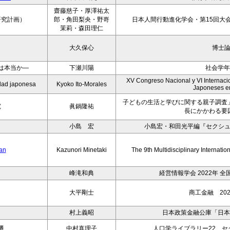
齋藤慈子・厚澤祐太
研究計画）
郎・角田梨央・野嵜
日本人間行動進化学会・第15回大会
茉莉・森田理仁
大久保心
博士
は本当か―
下瀬川陽
社会学年
XV Congreso Nacional y VI Internacio
iedad japonesa
Kyoko Ito-Morales
Japoneses e
子どもの生活と学びに関する親子調査
究
眞鍋隆祐
長にかかわる要
小島 宏
小島宏・和田光平編『セクシ
pan
Kazunori Minetaki
The 9th Multidisciplinary Internati
峰滝和典
経営情報学会 2022年 
大平剛士
商工金融 202
村上義昭
日本政策金融公庫「日本
遷
中村真理子
人口学ライブラリー22 