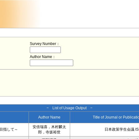
Survey Number：
Author Name：
− List of Usage Output −
Author Name
Title of Journal or Publicat
安倍瑞喜，木村麟太
目指して～
日本政策学生会議 IS
郎，寺坂裕世