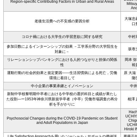
Region-specific Contributing Factors in Urban and Rural Areas
Mitsu
An
大塚忠
老後生活費への不安感の要因分析
口
コロナ禍における大学生の学習意欲に関する研究
中村
参加日数によるインターンシップの効果 －工学系分野の大学院生を
坂巻
対象に－
リレーションシップバンキングにおける人的つながりと担保の関係
岡本 弥
性
裕
運動行動の社会的効果と規定要因――生活習慣病による死亡，労働
原 大滋
環境に着目して
隆
中小企業の事業承継とイノベーション
中
新制中学校黎明期中卒者における中学校の選択科目と成績が果たし
た役割―ー1953年神奈川県新規学卒者（中卒）労働市場調査の再分
相澤 
析を手がかりに
Hach
UCHIY
Psychosocial Changes during the COVID-19 Pandemic on Student
Chig
and Adult Populations in Japan
UCHI
Hiroki
Life Satisfaction Approachを用いたソーシャル・サポートの価値評
要藤正任