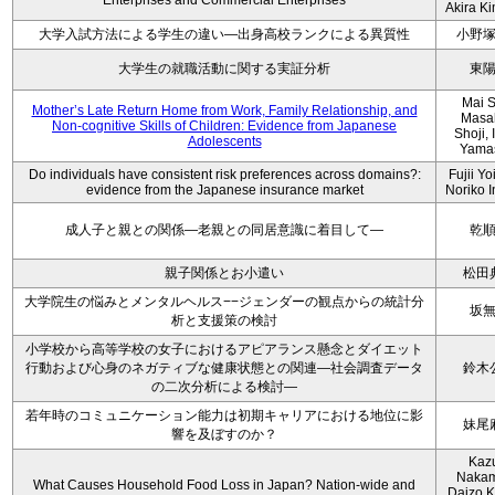
Enterprises and Commercial Enterprises
Akira K
大学入試方法による学生の違い―出身高校ランクによる異質性
小野
大学生の就職活動に関する実証分析
東
Mai S
Mother’s Late Return Home from Work, Family Relationship, and
Masa
Non-cognitive Skills of Children: Evidence from Japanese
Shoji, 
Adolescents
Yama
Do individuals have consistent risk preferences across domains?:
Fujii Yo
evidence from the Japanese insurance market
Noriko 
成人子と親との関係―老親との同居意識に着目して―
乾
親子関係とお小遣い
松田
大学院生の悩みとメンタルヘルス−−ジェンダーの観点からの統計分
坂
析と支援策の検討
小学校から高等学校の女子におけるアピアランス懸念とダイエット
行動および心身のネガティブな健康状態との関連―社会調査データ
鈴木
の二次分析による検討―
若年時のコミュニケーション能力は初期キャリアにおける地位に影
妹尾
響を及ぼすのか？
Kaz
Nakam
What Causes Household Food Loss in Japan? Nation-wide and
Daizo K