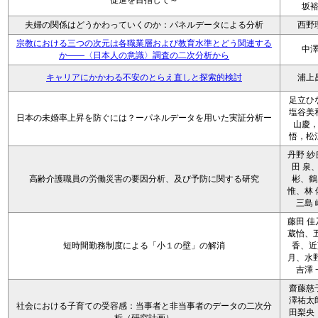
促進を目指して～
坂
夫婦の関係はどうかわっていくのか：パネルデータによる分析
西野
宗教における三つの次元は各職業層および教育水準とどう関連する
中
か――〈日本人の意識〉調査の二次分析から
キャリアにかかわる不安のとらえ直しと探索的検討
浦上
足立ひ
塩谷美
日本の未婚率上昇を防ぐには？ーパネルデータを用いた実証分析ー
山慶
悟，松
丹野 紗
田 泉
高齢介護職員の労働災害の要因分析、及び予防に関する研究
彬、鶴
惟、林 
三島 
藤田 佳
葳怡、五
短時間勤務制度による「小１の壁」の解消
香、近
月、水野
吉澤 
齋藤慈
澤祐太
社会における子育ての受容感：当事者と非当事者のデータの二次分
田梨央