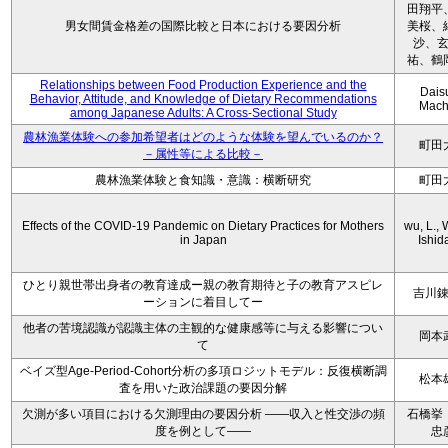
田翔平
男女間賃金格差の国際比較と日本における要因分析
美桜、
沙、
祐、鶴
Relationships between Food Production Experience and the
Dais
Behavior, Attitude, and Knowledge of Dietary Recommendations
Mach
among Japanese Adults: A Cross-Sectional Study
農林漁業体験への参加希望者はどのような体験を望んでいるのか？
町田
－属性等による比較－
農林漁業体験と食知識・意識：横断研究
町田
Effects of the COVID-19 Pandemic on Dietary Practices for Mothers
wu, L., 
in Japan
Ishida
ひとり親世帯出身者の教育達成ー親の教育期待と子の教育アスピレ
吉川
ーションに着目してー
他者の苦境認識が認識主体の主観的な健康感等に与える影響につい
岡本
て
ベイズ型Age-Period-Cohort分析の多項ロジットモデル：反復横断調
松本
査を用いた政治課題の要因分解
欠測が多い項目における欠測理由の要因分析 ——収入と性交渉の頻
石橋挙
度を例として——
忠