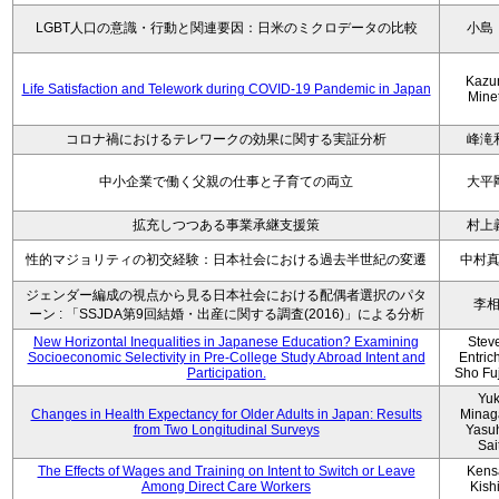
LGBT人口の意識・行動と関連要因：日米のミクロデータの比較
小島
Kazu
Life Satisfaction and Telework during COVID-19 Pandemic in Japan
Mine
コロナ禍におけるテレワークの効果に関する実証分析
峰滝
中小企業で働く父親の仕事と子育ての両立
大平
拡充しつつある事業承継支援策
村上
性的マジョリティの初交経験：日本社会における過去半世紀の変遷
中村
ジェンダー編成の視点から見る日本社会における配偶者選択のパタ
李
ーン : 「SSJDA第9回結婚・出産に関する調査(2016)」による分析
New Horizontal Inequalities in Japanese Education? Examining
Stev
Socioeconomic Selectivity in Pre-College Study Abroad Intent and
Entric
Participation.
Sho Fu
Yu
Changes in Health Expectancy for Older Adults in Japan: Results
Minag
from Two Longitudinal Surveys
Yasu
Sai
The Effects of Wages and Training on Intent to Switch or Leave
Kens
Among Direct Care Workers
Kish