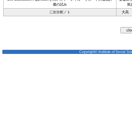
価の試み
篤
二次分析／１
大高
Copyright© Institute of Social Sci