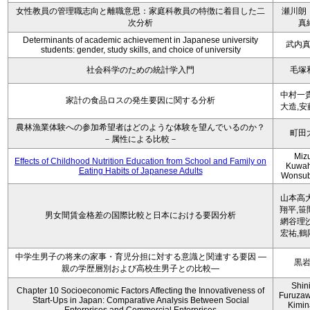
女性教員の管理職志向と離職意思：家庭科教員の特徴に着目した二
瀬川朗
次分析
真
Determinants of academic achievement in Japanese university
武内
students: gender, study skills, and choice of university
社会科学のための統計学入門
毛塚
中村一貴
家計の食品ロスの発生要因に関する分析
大造,安
農林漁業体験への参加希望者はどのような体験を望んでいるのか？
町田
－属性による比較－
Miz
Effects of Childhood Nutrition Education from School and Family on
Kuwah
Eating Habits of Japanese Adults
Wonsu
山本高大
翔平,笹
男女間賃金格差の国際比較と日本における要因分析
網谷理沙
宏祐,鶴
中学生男子の将来の家事・育児分担に対する意識と関連する要因 ―
黒
親の学歴層別および高校生男子との比較―
Shini
Chapter 10 Socioeconomic Factors Affecting the Innovativeness of
Furuzaw
Start-Ups in Japan: Comparative Analysis Between Social
Kimin