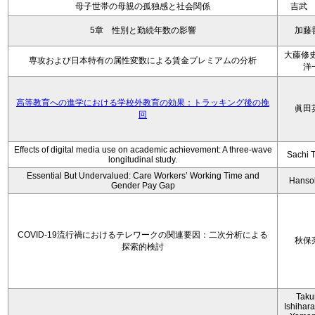
母子世帯の母親の孤独感と社会関係
吉武
5章 性別と勤続年数の影響
加藤
大藤修史
専攻および日本特有の属性変数による賃金プレミアムの分析
洋
高等教育への進学における学校外教育の効果：トラッキング後の挽
眞田
回
Effects of digital media use on academic achievement: A three-wave
Sachi 
longitudinal study.
Essential But Undervalued: Care Workers’ Working Time and
Hanso
Gender Pay Gap
COVID-19流行禍におけるテレワークの関連要因：二次分析による
秋保
探索的検討
Tak
Ishihara