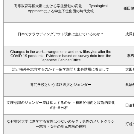
高等教育再拡大期における学生活動の変化——Typological
鎌田
Approachによる学生下位集団の時代比較
日本でクラウディングアウト現象は生じているのか？
成澤
Changes in the work arrangements and new lifestyles after the
李
COVID-19 pandemic: Evidence based on survey data from the
Japanese Cabinet Office
誰が海外を志向するのか？ー留学期間と出身階層に着目して
太田
専門学校という進路選択とジェンダー
眞鍋
文理意識のジェンダー差は拡大するのか －横断的傾向と縦断的変化
田邉
の計量分析－
なぜ難関大学に進学する女性は少ないのか？：男性のメリトクラシ
打越
ー志向・女性の地元志向の役割