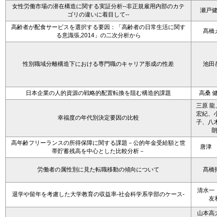
女性労働市場の潜在構造に関する実証分析--非正規雇用内部のカテ
瀬戸
ゴリの違いに着目して--
高齢者が配食サービスを選択する要因：「高齢者の日常生活に関す
髙橋
る意識張,2014」の二次分析から
性別職域分離構造下における専門職のキャリア形成の性差
池田
日本企業の人的資源の戦略的配置転換を阻む構造的課題
高桑 
三原 龍
宏紀、小
幸福度の年代別決定要因の比較
子、八木
高年齢フリーランスの所得保障に関する課題－公的年金受給額と世
唐津
帯貯蓄残高を中心とした比較分析－
労働者の属性別に見た転職移動の傾向について
髙橋
清水一
退学や留年を考慮した大学教育の収益率-社会科学系学部のケース-
友
山本高