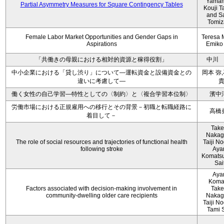
Yamam
Partial Asymmetry Measures for Square Contingency Tables
Kouji T
and S
Tomi
Female Labor Market Opportunities and Gender Gaps in
Teresa 
Aspirations
Emiko
「共働きの母親における相対的資源と稼得役割」
中川
中小企業における「貸し渋り」について―運転資金と設備資金との
岡本 弥
違いに考慮して―
働く女性の自己学習―特性としての〈制約〉と〈複合学習本位制〉
濱中
労働市場における正規雇用への移行とその背景－初職と転職経路に
高橋
着目して－
Take
Nakag
The role of social resources and trajectories of functional health
Taiji No
following stroke
Aya
Komatsu
Sai
Aya
Koma
Factors associated with decision‐making involvement in
Take
community‐dwelling older care recipients
Nakag
Taiji No
Tami 