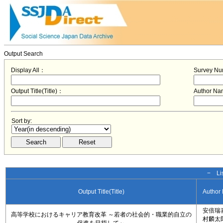
Output Search
Display All：
Survey N
Output Title(Title)：
Author N
Sort by:
− Lis
Output Title(Title)
Author
安倍瑞
高等学校におけるキャリア教育改革 ～若者の社会的・職業的自立の
村麟太