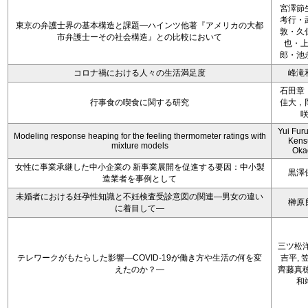
宮澤節
考行・
東京の弁護士界の基本構造と課題―ハインツ他著『アメリカの大都
敦・久
市弁護士ーその社会構造』との比較において
也・
郎・池
コロナ禍における人々の生活満足度
峰滝
石田章
行事食の喫食に関する研究
佳大，
Yui Fur
Modeling response heaping for the feeling thermometer ratings with
Kens
mixture models
Oka
女性に事業承継した中小企業の 新事業展開を促進する要因：中小製
黒澤
造業者を事例として
未婚者における妊孕性知識と不妊検査受診意図の関連―男女の違い
榊原
に着目して―
三ツ松洋
テレワークがもたらした影響―COVID-19が働き方や生活の何を変
吉平, 
えたのか？―
齊藤真穂
和