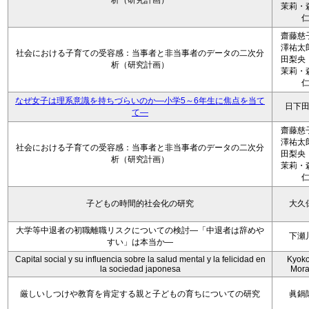
析（研究計画）
茉莉・
齋藤慈
澤祐太
社会における子育ての受容感：当事者と非当事者のデータの二次分
田梨央
析（研究計画）
茉莉・
なぜ女子は理系意識を持ちづらいのか―小学5～6年生に焦点を当て
日下
て―
齋藤慈
澤祐太
社会における子育ての受容感：当事者と非当事者のデータの二次分
田梨央
析（研究計画）
茉莉・
子どもの時間的社会化の研究
大久
大学等中退者の初職離職リスクについての検討―「中退者は辞めや
下瀬
すい」は本当か―
Capital social y su influencia sobre la salud mental y la felicidad en
Kyoko 
la sociedad japonesa
Mora
厳しいしつけや教育を肯定する親と子どもの育ちについての研究
眞鍋