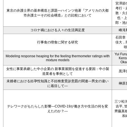
宮澤節
考行・
東京の弁護士界の基本構造と課題―ハインツ他著『アメリカの大都
敦・久
市弁護士ーその社会構造』との比較において
也・
郎・池
コロナ禍における人々の生活満足度
峰滝
石田章
行事食の喫食に関する研究
佳大，
Yui Fur
Modeling response heaping for the feeling thermometer ratings with
Kens
mixture models
Oka
女性に事業承継した中小企業の 新事業展開を促進する要因：中小製
黒澤
造業者を事例として
未婚者における妊孕性知識と不妊検査受診意図の関連―男女の違い
榊原
に着目して―
三ツ松洋
テレワークがもたらした影響―COVID-19が働き方や生活の何を変
吉平, 
えたのか？―
齊藤真穂
和