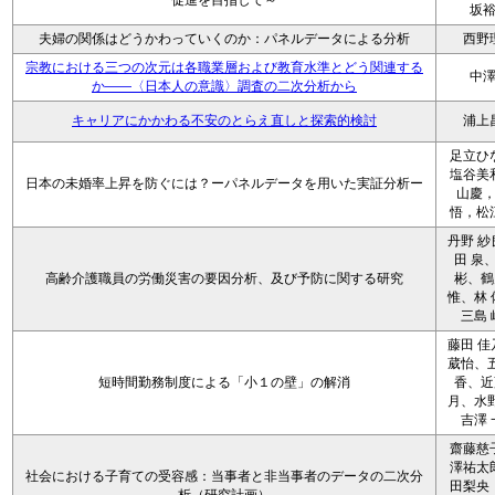
促進を目指して～
坂
夫婦の関係はどうかわっていくのか：パネルデータによる分析
西野
宗教における三つの次元は各職業層および教育水準とどう関連する
中
か――〈日本人の意識〉調査の二次分析から
キャリアにかかわる不安のとらえ直しと探索的検討
浦上
足立ひ
塩谷美
日本の未婚率上昇を防ぐには？ーパネルデータを用いた実証分析ー
山慶
悟，松
丹野 紗
田 泉
高齢介護職員の労働災害の要因分析、及び予防に関する研究
彬、鶴
惟、林 
三島 
藤田 佳
葳怡、五
短時間勤務制度による「小１の壁」の解消
香、近
月、水野
吉澤 
齋藤慈
澤祐太
社会における子育ての受容感：当事者と非当事者のデータの二次分
田梨央