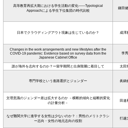
高等教育再拡大期における学生活動の変化——Typological
鎌田
Approachによる学生下位集団の時代比較
日本でクラウディングアウト現象は生じているのか？
成澤
Changes in the work arrangements and new lifestyles after the
李
COVID-19 pandemic: Evidence based on survey data from the
Japanese Cabinet Office
誰が海外を志向するのか？ー留学期間と出身階層に着目して
太田
専門学校という進路選択とジェンダー
眞鍋
文理意識のジェンダー差は拡大するのか －横断的傾向と縦断的変化
田邉
の計量分析－
なぜ難関大学に進学する女性は少ないのか？：男性のメリトクラシ
打越
ー志向・女性の地元志向の役割