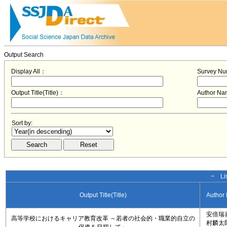
Output Search
Display All：
Survey N
Output Title(Title)：
Author N
Sort by:
− Lis
Output Title(Title)
Author
安倍瑞
高等学校におけるキャリア教育改革 ～若者の社会的・職業的自立の
村麟太