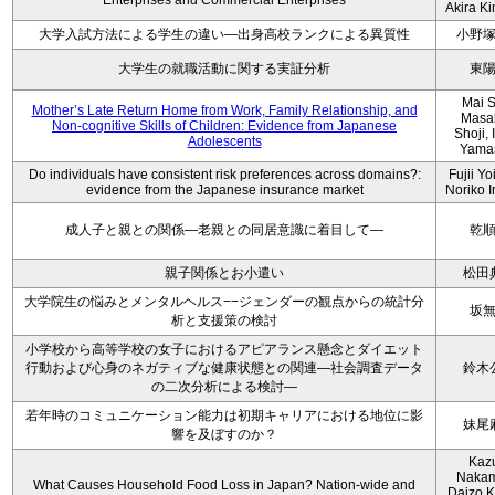
Enterprises and Commercial Enterprises
Akira K
大学入試方法による学生の違い―出身高校ランクによる異質性
小野
大学生の就職活動に関する実証分析
東
Mai S
Mother’s Late Return Home from Work, Family Relationship, and
Masa
Non-cognitive Skills of Children: Evidence from Japanese
Shoji, 
Adolescents
Yama
Do individuals have consistent risk preferences across domains?:
Fujii Yo
evidence from the Japanese insurance market
Noriko 
成人子と親との関係―老親との同居意識に着目して―
乾
親子関係とお小遣い
松田
大学院生の悩みとメンタルヘルス−−ジェンダーの観点からの統計分
坂
析と支援策の検討
小学校から高等学校の女子におけるアピアランス懸念とダイエット
行動および心身のネガティブな健康状態との関連―社会調査データ
鈴木
の二次分析による検討―
若年時のコミュニケーション能力は初期キャリアにおける地位に影
妹尾
響を及ぼすのか？
Kaz
Nakam
What Causes Household Food Loss in Japan? Nation-wide and
Daizo K