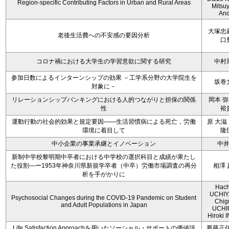
Region-specific Contributing Factors in Urban and Rural Areas
Mitsu
An
大塚忠
老後生活費への不安感の要因分析
口
コロナ禍における大学生の学習意欲に関する研究
中村
参加日数によるインターンシップの効果 －工学系分野の大学院生を
坂巻
対象に－
リレーションシップバンキングにおける人的つながりと担保の関係
岡本 弥
性
裕
運動行動の社会的効果と規定要因――生活習慣病による死亡，労働
原 大滋
環境に着目して
隆
中小企業の事業承継とイノベーション
中
新制中学校黎明期中卒者における中学校の選択科目と成績が果たし
た役割―ー1953年神奈川県新規学卒者（中卒）労働市場調査の再分
相澤 
析を手がかりに
Hach
UCHIY
Psychosocial Changes during the COVID-19 Pandemic on Student
Chig
and Adult Populations in Japan
UCHI
Hiroki
Life Satisfaction Approachを用いたソーシャル・サポートの価値評
要藤正任