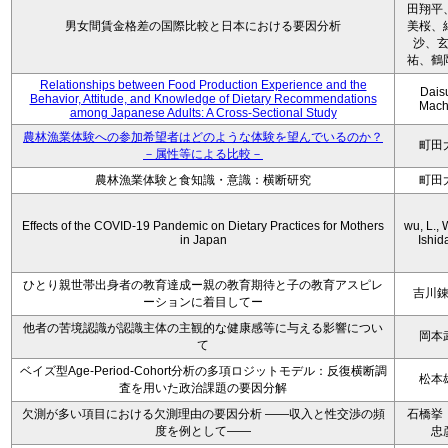
田翔平
男女間賃金格差の国際比較と日本における要因分析
美桜、
沙、
祐、鶴
Relationships between Food Production Experience and the
Dais
Behavior, Attitude, and Knowledge of Dietary Recommendations
Mach
among Japanese Adults: A Cross-Sectional Study
農林漁業体験への参加希望者はどのような体験を望んでいるのか？
町田
－属性等による比較－
農林漁業体験と食知識・意識：横断研究
町田
Effects of the COVID-19 Pandemic on Dietary Practices for Mothers
wu, L., 
in Japan
Ishida
ひとり親世帯出身者の教育達成ー親の教育期待と子の教育アスピレ
吉川
ーションに着目してー
他者の苦境認識が認識主体の主観的な健康感等に与える影響につい
岡本
て
ベイズ型Age-Period-Cohort分析の多項ロジットモデル：反復横断調
松本
査を用いた政治課題の要因分解
欠測が多い項目における欠測理由の要因分析 ——収入と性交渉の頻
石橋挙
度を例として——
忠