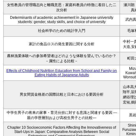
女性教員の管理職志向と離職意思：家庭科教員の特徴に着目した二
瀬川朗
次分析
真
Determinants of academic achievement in Japanese university
武内
students: gender, study skills, and choice of university
社会科学のための統計学入門
毛塚
中村一貴
家計の食品ロスの発生要因に関する分析
大造,安
農林漁業体験への参加希望者はどのような体験を望んでいるのか？
町田
－属性による比較－
Miz
Effects of Childhood Nutrition Education from School and Family on
Kuwah
Eating Habits of Japanese Adults
Wonsu
山本高大
翔平,笹
男女間賃金格差の国際比較と日本における要因分析
網谷理沙
宏祐,鶴
中学生男子の将来の家事・育児分担に対する意識と関連する要因 ―
黒
親の学歴層別および高校生男子との比較―
Shini
Chapter 10 Socioeconomic Factors Affecting the Innovativeness of
Furuzaw
Start-Ups in Japan: Comparative Analysis Between Social
Kimin