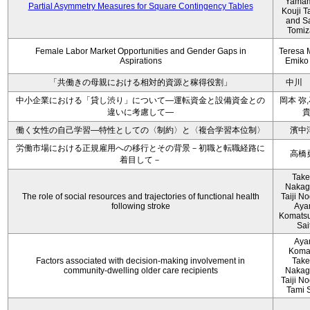
Yamam
Partial Asymmetry Measures for Square Contingency Tables
Kouji T
and S
Tomi
Female Labor Market Opportunities and Gender Gaps in
Teresa 
Aspirations
Emiko
「共働きの母親における相対的資源と稼得役割」
中川
中小企業における「貸し渋り」について―運転資金と設備資金との
岡本 弥
違いに考慮して―
働く女性の自己学習―特性としての〈制約〉と〈複合学習本位制〉
濱中
労働市場における正規雇用への移行とその背景－初職と転職経路に
高橋
着目して－
Take
Nakag
The role of social resources and trajectories of functional health
Taiji No
following stroke
Aya
Komatsu
Sai
Aya
Koma
Factors associated with decision‐making involvement in
Take
community‐dwelling older care recipients
Nakag
Taiji No
Tami 