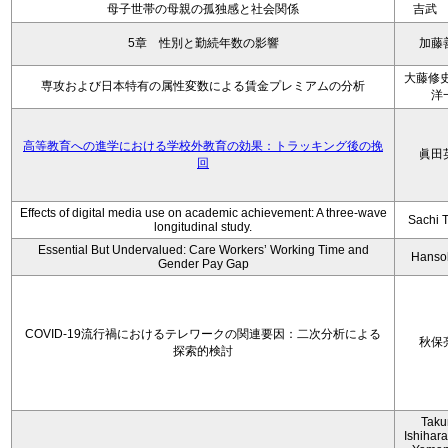
母子世帯の母親の孤独感と社会関係
吉武
5章 性別と勤続年数の影響
加藤
大藤修史
専攻および日本特有の属性変数による賃金プレミアムの分析
洋
高等教育への進学における学校外教育の効果：トラッキング後の挽
眞田
回
Effects of digital media use on academic achievement: A three-wave
Sachi 
longitudinal study.
Essential But Undervalued: Care Workers’ Working Time and
Hanso
Gender Pay Gap
COVID-19流行禍におけるテレワークの関連要因：二次分析による
秋保
探索的検討
Tak
Ishihara