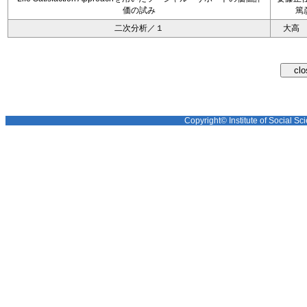
価の試み
篤
二次分析／１
大高
Copyright© Institute of Social Sci