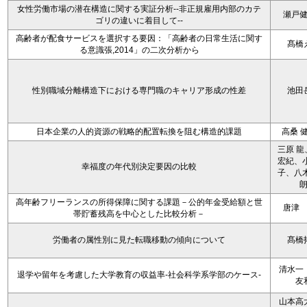
女性労働市場の潜在構造に関する実証分析--非正規雇用内部のカテ
瀬戸
ゴリの違いに着目して--
高齢者が配食サービスを選択する要因：「高齢者の日常生活に関す
髙橋
る意識張,2014」の二次分析から
性別職域分離構造下における専門職のキャリア形成の性差
池田
日本企業の人的資源の戦略的配置転換を阻む構造的課題
高桑 
三原 龍
宏紀、小
幸福度の年代別決定要因の比較
子、八木
高年齢フリーランスの所得保障に関する課題－公的年金受給額と世
唐津
帯貯蓄残高を中心とした比較分析－
労働者の属性別に見た転職移動の傾向について
髙橋
清水一
退学や留年を考慮した大学教育の収益率-社会科学系学部のケース-
友
山本高