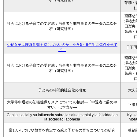
析（研究計画）
茉莉・
齋藤慈
澤祐太
社会における子育ての受容感：当事者と非当事者のデータの二次分
田梨央
析（研究計画）
茉莉・
なぜ女子は理系意識を持ちづらいのか―小学5～6年生に焦点を当て
日下
て―
齋藤慈
澤祐太
社会における子育ての受容感：当事者と非当事者のデータの二次分
田梨央
析（研究計画）
茉莉・
子どもの時間的社会化の研究
大久
大学等中退者の初職離職リスクについての検討―「中退者は辞めや
下瀬
すい」は本当か―
Capital social y su influencia sobre la salud mental y la felicidad en
Kyoko 
la sociedad japonesa
Mora
厳しいしつけや教育を肯定する親と子どもの育ちについての研究
眞鍋