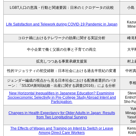
LGBT人口の意識・行動と関連要因：日米のミクロデータの比較
小島
Kazu
Life Satisfaction and Telework during COVID-19 Pandemic in Japan
Mine
コロナ禍におけるテレワークの効果に関する実証分析
峰滝
中小企業で働く父親の仕事と子育ての両立
大平
拡充しつつある事業承継支援策
村上
性的マジョリティの初交経験：日本社会における過去半世紀の変遷
中村
ジェンダー編成の視点から見る日本社会における配偶者選択のパタ
李
ーン : 「SSJDA第9回結婚・出産に関する調査(2016)」による分析
New Horizontal Inequalities in Japanese Education? Examining
Stev
Socioeconomic Selectivity in Pre-College Study Abroad Intent and
Entric
Participation.
Sho Fu
Yu
Changes in Health Expectancy for Older Adults in Japan: Results
Minag
from Two Longitudinal Surveys
Yasu
Sai
The Effects of Wages and Training on Intent to Switch or Leave
Kens
Among Direct Care Workers
Kish