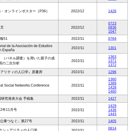
・オンラインポスター［P36］
2022/12
1426
0723
論文
2022/12
0836
1047
報51
2022/11
0764
nal de la Asociación de Estudios
2022/11
1301
n España
1363
」（パネル調査）を用いた親子の成
2022/11
1371
因の二次分析
1372
ュアリティの人口学』原書房
2022/11
1296
1360
1389
onal Social Networks Conference
2022/11
1428
1460
全国研究発表大会 予稿集
2022/11
1427
1429
2年11月号
2022/11
1436
1443
公庫つなぐ」第27号
2022/11
1405
0814
セクシュアリティの人口学
2022/11