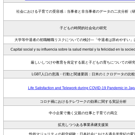
社会における子育ての受容感：当事者と非当事者のデータの二次分析（
子どもの時間的社会化の研究
大学等中退者の初職離職リスクについての検討―「中退者は辞めやすい」
Capital social y su influencia sobre la salud mental y la felicidad en la soc
厳しいしつけや教育を肯定する親と子どもの育ちについての研
LGBT人口の意識・行動と関連要因：日米のミクロデータの比較
Life Satisfaction and Telework during COVID-19 Pandemic in Ja
コロナ禍におけるテレワークの効果に関する実証分析
中小企業で働く父親の仕事と子育ての両立
拡充しつつある事業承継支援策
性的マジョリティの初交経験：日本社会における過去半世紀の変