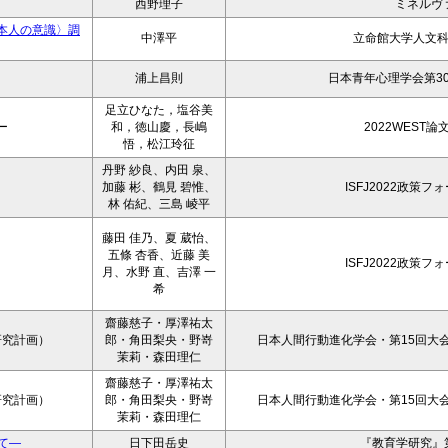
西野理子
ミネルヴ
本人の意識〉調
中澤平
立命館大学人文
浦上昌則
日本青年心理学会第3
足立ひなた，塩谷美
ー
和，徳山慶，長嶋
2022WEST
悟，松江玲征
丹野 紗良、内田 泉、
加藤 彬、鶴見 碧惟、
ISFJ2022政策
林 佑紀、三島 崚平
藤田 佳乃、夏 葳怡、
五條 杏香、近藤 美
ISFJ2022政策
月、水野 直、吉澤 一
希
齋藤慈子・厚澤祐太
研究計画）
郎・角田梨央・野嵜
日本人間行動進化学会・第15回大会
茉莉・森田理仁
齋藤慈子・厚澤祐太
研究計画）
郎・角田梨央・野嵜
日本人間行動進化学会・第15回大会
茉莉・森田理仁
て―
日下田岳史
『教育学研究』第