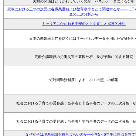
夫婦の関係はどうかわっていくのか：パネルデータによる分析
宗教における三つの次元は各職業層および教育水準とどう関連するか――〈日
査の二次分析から
キャリアにかかわる不安のとらえ直しと探索的検討
日本の未婚率上昇を防ぐには？ーパネルデータを用いた実証分析
高齢介護職員の労働災害の要因分析、及び予防に関する研究
短時間勤務制度による「小１の壁」の解消
社会における子育ての受容感：当事者と非当事者のデータの二次分析（
社会における子育ての受容感：当事者と非当事者のデータの二次分析（
なぜ女子は理系意識を持ちづらいのか―小学5～6年生に焦点を当て