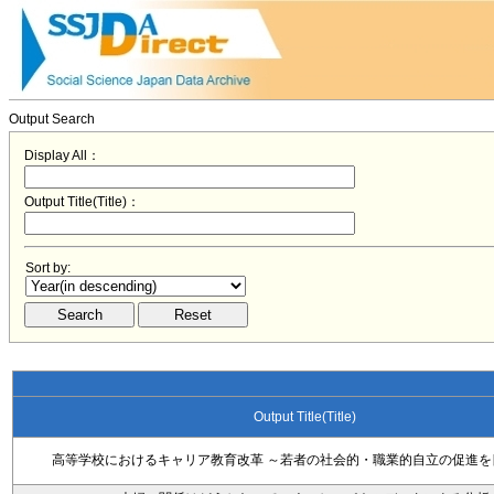
Output Search
Display All：
Output Title(Title)：
Sort by:
Output Title(Title)
高等学校におけるキャリア教育改革 ～若者の社会的・職業的自立の促進を