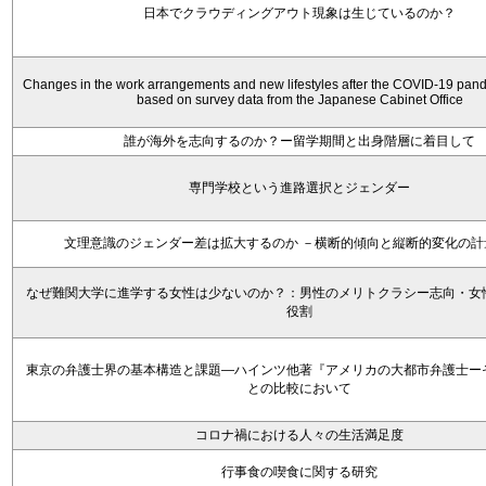
日本でクラウディングアウト現象は生じているのか？
Changes in the work arrangements and new lifestyles after the COVID-19 pan
based on survey data from the Japanese Cabinet Office
誰が海外を志向するのか？ー留学期間と出身階層に着目して
専門学校という進路選択とジェンダー
文理意識のジェンダー差は拡大するのか －横断的傾向と縦断的変化の計
なぜ難関大学に進学する女性は少ないのか？：男性のメリトクラシー志向・女
役割
東京の弁護士界の基本構造と課題―ハインツ他著『アメリカの大都市弁護士ー
との比較において
コロナ禍における人々の生活満足度
行事食の喫食に関する研究