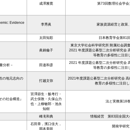
成澤雅寛
第73回数理社会学会大
demic: Evidence
李秀眞
家族資源経営と政策、26
太田知彩
日本教育学会第81
東京大学社会科学研究所 附属社会調
眞鍋倫子
2021 年度課題公募型二次分析研究会
等教育の多様性に注目
2021 年度課題公募型二次分析研究会
量分析－
田邉和彦
等教育の多様性に注目
性の地元志向の
2021年度課題公募型二次分析研究会 
打越文弥
教育の多様性に注目し
宮澤節生・飯考行・
その社会構造』
武士俣敦・久保山力
法と実務第18
也・上柳敏郎・池永
知樹
峰滝和典
情報経営 第83回全国大会予
石田章，濱口佳大，
開発学研究，
岡本美咲