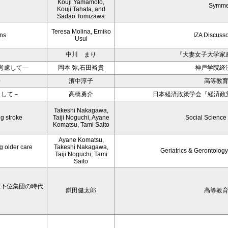
Kouji Yamamoto,
Symme
Kouji Tahata, and
Sadao Tomizawa
Teresa Molina, Emiko
ons
IZA Discuss
Usui
中川 まり
『大妻女子大学家
考慮して―
岡本 弥,石田裕貴
神戸学院経
〉
濱中淳子
高等教
目して－
高橋勇介
日本経済政策学会『経済政策
Takeshi Nakagawa,
ng stroke
Taiji Noguchi, Ayane
Social Science
Komatsu, Tami Saito
Ayane Komatsu,
g older care
Takeshi Nakagawa,
Geriatrics & Gerontology
Taiji Noguchi, Tami
Saito
学生下位集団の時代
鎌田健太郎
高等教