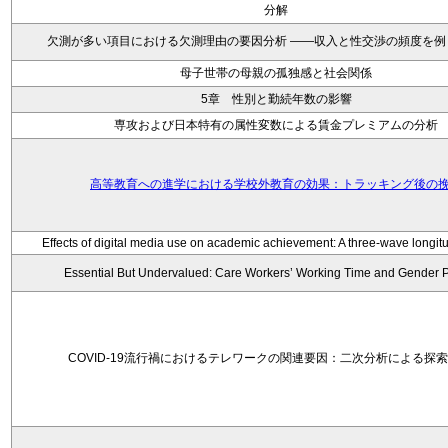
分解
欠測が多い項目における欠測理由の要因分析 ——収入と性交渉の頻度を例
母子世帯の母親の孤独感と社会関係
5章 性別と勤続年数の影響
専攻および日本特有の属性変数による賃金プレミアムの分析
高等教育への進学における学校外教育の効果：トラッキング後の
Effects of digital media use on academic achievement: A three-wave longitu
Essential But Undervalued: Care Workers’ Working Time and Gender 
COVID-19流行禍におけるテレワークの関連要因：二次分析による探