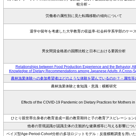
較分析－
労働者の属性別に見た転職移動の傾向について
退学や留年を考慮した大学教育の収益率-社会科学系学部のケース
男女間賃金格差の国際比較と日本における要因分析
Relationships between Food Production Experience and the Behavior, Att
Knowledge of Dietary Recommendations among Japanese Adults: A Cross-Se
農林漁業体験への参加希望者はどのような体験を望んでいるのか？－属性等
農林漁業体験と食知識・意識：横断研究
Effects of the COVID-19 Pandemic on Dietary Practices for Mothers i
ひとり親世帯出身者の教育達成ー親の教育期待と子の教育アスピレーション
他者の苦境認識が認識主体の主観的な健康感等に与える影響につ
ベイズ型Age-Period-Cohort分析の多項ロジットモデル：反復横断調査を用