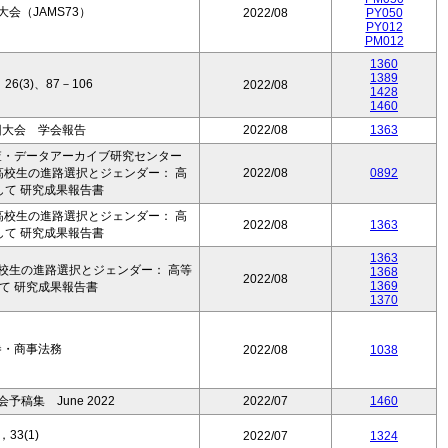
会（JAMS73）
2022/08
PY050
PY012
PM012
1360
1389
(3)、87－106
2022/08
1428
1460
回大会 学会報告
2022/08
1363
査・データアーカイブ研究センター
 高校生の進路選択とジェンダー： 高
2022/08
0892
して 研究成果報告書
 高校生の進路選択とジェンダー： 高
2022/08
1363
して 研究成果報告書
1363
高校生の進路選択とジェンダー： 高等
1368
2022/08
1369
て 研究成果報告書
1370
巻・商事法務
2022/08
1038
稿集 June 2022
2022/07
1460
33(1)
2022/07
1324