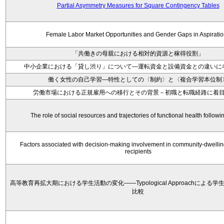
Partial Asymmetry Measures for Square Contingency Tables
Female Labor Market Opportunities and Gender Gaps in Aspirati
「共働きの母親における相対的資源と稼得役割」
中小企業における「貸し渋り」について―運転資金と設備資金との違いに
働く女性の自己学習―特性としての〈制約〉と〈複合学習本位制
労働市場における正規雇用への移行とその背景－初職と転職経路に着
The role of social resources and trajectories of functional health followi
Factors associated with decision‐making involvement in community‐dwellin
recipients
高等教育再拡大期における学生活動の変化——Typological Approachによる
比較