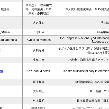
齋藤慈子・厚澤祐太
研究計画）
郎・角田梨央・野嵜
日本人間行動進化学会・第15回大会
茉莉・森田理仁
大久保心
博士
は本当か―
下瀬川陽
社会学年
XV Congreso Nacional y VI Internacio
iedad japonesa
Kyoko Ito-Morales
Japoneses e
子どもの生活と学びに関する親子調査
究
眞鍋隆祐
長にかかわる要
小島 宏
小島宏・和田光平編『セクシ
pan
Kazunori Minetaki
The 9th Multidisciplinary Internati
峰滝和典
経営情報学会 2022年 
大平剛士
商工金融 202
村上義昭
日本政策金融公庫「日本
遷
中村真理子
人口学ライブラリー22 