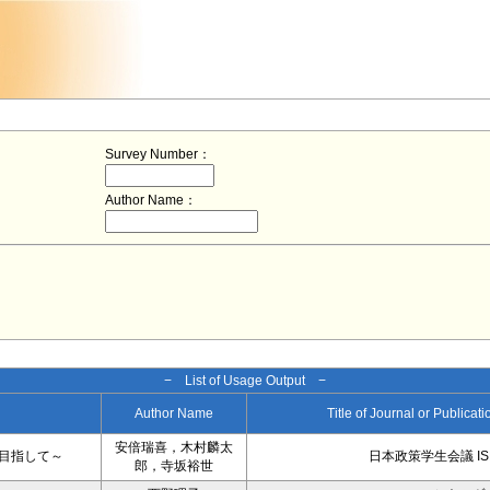
Survey Number：
Author Name：
− List of Usage Output −
Author Name
Title of Journal or Publicat
安倍瑞喜，木村麟太
目指して～
日本政策学生会議 IS
郎，寺坂裕世