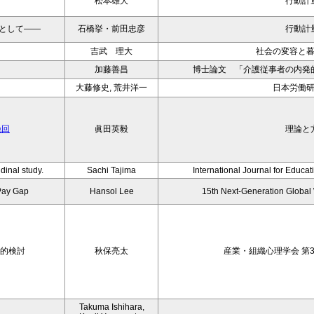
松本雄大
行動計
として——
石橋挙・前田忠彦
行動計
吉武 理大
社会の変容と
加藤善昌
博士論文 「介護従事者の内発
大藤修史, 荒井洋一
日本労働
挽回
眞田英毅
理論と
dinal study.
Sachi Tajima
International Journal for Educa
Pay Gap
Hansol Lee
15th Next-Generation Globa
索的検討
秋保亮太
産業・組織心理学会 第3
Takuma Ishihara,