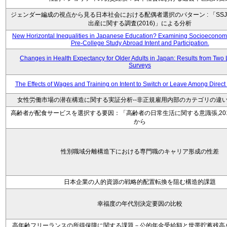
ジェンダー編成の視点から見る日本社会における配偶者選択のパターン : 「SSJ
出産に関する調査(2016)」による分析
New Horizontal Inequalities in Japanese Education? Examining Socioeconomic
Pre-College Study Abroad Intent and Participation.
Changes in Health Expectancy for Older Adults in Japan: Results from Two 
Surveys
The Effects of Wages and Training on Intent to Switch or Leave Among Direc
女性労働市場の潜在構造に関する実証分析--非正規雇用内部のカテゴリの違い
高齢者が配食サービスを選択する要因：「高齢者の日常生活に関する意識張,20
から
性別職域分離構造下における専門職のキャリア形成の性差
日本企業の人的資源の戦略的配置転換を阻む構造的課題
幸福度の年代別決定要因の比較
高年齢フリーランスの所得保障に関する課題－公的年金受給額と世帯貯蓄残高