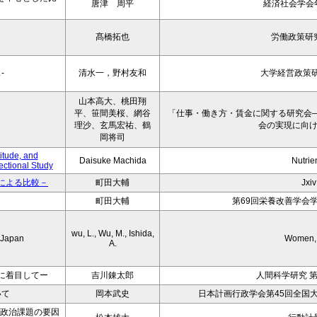
唐津 周平
経済社会学会年報
髙橋拓也
労働政策研
-
清水一，野村友和
大学経営政策研
山本高大、桃田翔
平、笹間美桜、網谷
「仕事・働き方・賃金に関する研究会
理沙、玄馬宏祐、鶴
会の実現に向
岡将司
itude, and
Daisuke Machida
Nutrie
ctional Study
による比較－
町田大輔
Jxiv
町田大輔
第69回栄養改善学会
wu, L., Wu, M., Ishida,
n Japan
Women, 
A.
に着目してー
吉川錬太郎
人間科学研究 第
いて
岡本武史
日本計画行政学会第45回全国
いた政治課題の要因