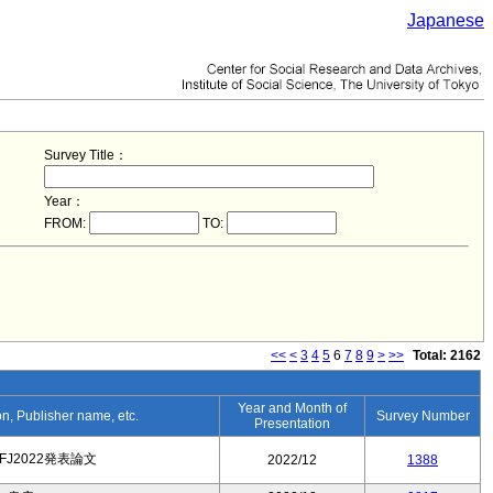
Japanese
Survey Title：
Year：
FROM:
TO:
<<
<
3
4
5
6
7
8
9
>
>>
Total: 2162
Year and Month of
ion, Publisher name, etc.
Survey Number
Presentation
FJ2022発表論文
2022/12
1388