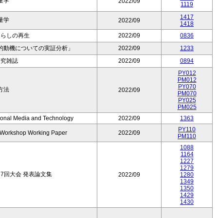
量学
2022/09
1119
1417
量学
2022/09
1418
暮らしの再生
2022/09
0836
的動機についての実証分析」
2022/09
1233
研究雑誌
2022/09
0894
PY012
PM012
PY070
方法
2022/09
PM070
PY025
PM025
tional Media and Technology
2022/09
1363
PY110
l Workshop Working Paper
2022/09
PM110
1088
1164
1227
1279
7回大会 発表論文集
2022/09
1280
1349
1350
1429
1430