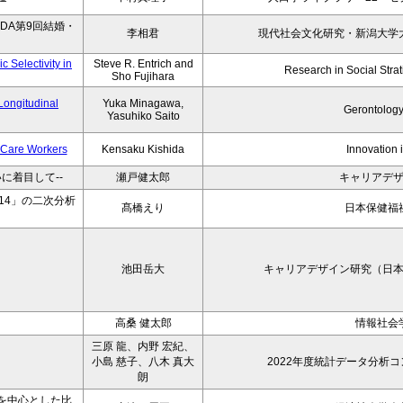
DA第9回結婚・
李相君
現代社会文化研究・新潟大学
 Selectivity in
Steve R. Entrich and
Research in Social Strati
Sho Fujihara
Longitudinal
Yuka Minagawa,
Gerontology
Yasuhiko Saito
t Care Workers
Kensaku Kishida
Innovation 
に着目して--
瀬戸健太郎
キャリアデ
14」の二次分析
髙橋えり
日本保健福
池田岳大
キャリアデザイン研究（日
高桑 健太郎
情報社会
三原 龍、内野 宏紀、
小島 慈子、八木 真大
2022年度統計データ分析
朗
を中心とした比