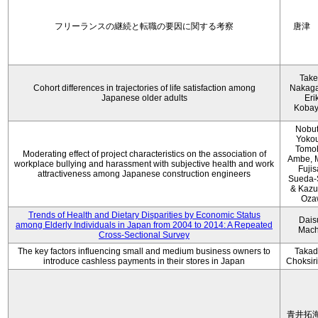
フリーランスの継続と転職の要因に関する考察
唐津
Take
Cohort differences in trajectories of life satisfaction among
Nakag
Japanese older adults
Eri
Kobay
Nobu
Yokou
Tomo
Moderating effect of project characteristics on the association of
Ambe, 
workplace bullying and harassment with subjective health and work
Fujis
attractiveness among Japanese construction engineers
Sueda-
& Kaz
Oza
Trends of Health and Dietary Disparities by Economic Status
Dais
among Elderly Individuals in Japan from 2004 to 2014: A Repeated
Mach
Cross-Sectional Survey
The key factors influencing small and medium business owners to
Takad
introduce cashless payments in their stores in Japan
Choksir
青井拓海