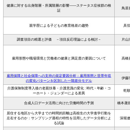
健康に対する出身階層・所属階層の影響――ステータス症候群の検
鳥居
証
親学歴による子どもの教育格差の趨勢
具
調査項目の精選と評価 －項目反応理論による検討－
片山
雇用形態や職場環境と労働者の健康と満足度の要因について
高橋
雇用保障と社会保障への支持の規定要因分析：雇用形態と世帯年収
伊藤
の変化パターンを区別した一階差分モデル
介護保険制度導入後の老親扶養・介護意識の変化 : 時代・年齢・コ
乾
ーホート・ジェンダーによる差異
合成人口データ活用に向けた労働時間の予測
橋本晟弥
居住する地区から大学までの時間的距離は高校生の大学進学行動を
左右するのか：サンプリング過程の特性を活用したデータ分析によ
深堀
る試論