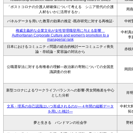
「ポストコロナの介護人材確保について考える シニア世代の介護
周
人材をいかに活用するか」
パネルデータを用いた教育の効果の推定 -既存研究に対する再検証-
中村
権威主義的な企業文化が女性管理職登用に与える影響
中村
Authoritarian Corporate Culture and women's promotion to a
李
managerial rank
日本におけるコミュニティ問題の総合的検討ーーコミュニティ喪失
赤枝
論・存続論・変容論の対比から
公職選挙法に対する有権者の理解―政治家の寄附についての全国意
岡田
識調査の分析
新型コロナによるワークライフバランスへの影響-男女間格差を中心
肖
とした分析
文系・理系の自己認識はいつ形成されるのか―４年間の縦断データ
中村大輝
を用いた検討―
拓
夢と生きる バンドマンの社会学
野