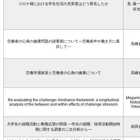
コロナ禍における学生生活の充実度はどう変化したか
吾, 森一
谷
労働者の心身の健康問題の諸要因について―労働条件や働き方に着
高橋
目して―
労働市場政策と労働者の心身の健康について
高橋
Megumi 
Re-evaluating the challenge–hindrance framework: a longitudinal
Nobu
analysis of the between and within effects of challenge stressors
Yoko
大学生の就職活動と教職志望の関係 —学生の就職・採用活動開始時
前田
期に関する調査の二次分析から―