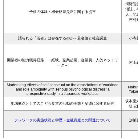
河野智
沼諒，
子供の体験・機会格差是正に関する提言
人，間
吉村
語られる「若者」は存在するのか－若者論と社会調査
小寺
開業者の能力獲得経路 －経験、副業起業、従業員、人的ネットワ
村上
ーク－
Moderating effects of self-construal on the associations of workload
Nobu
and role ambiguity with serious psychological distress: a
Yoko
prospective study in a Japanese workplace
坂本慶
地域拠点としてのこども食堂の活動の実態と変遷に関する研究
研,
テレワークの実施状況と学歴・金融資産との関連について
加納