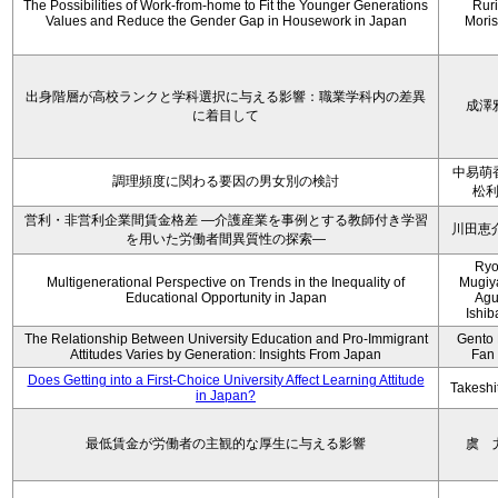
The Possibilities of Work-from-home to Fit the Younger Generations
Rur
Values and Reduce the Gender Gap in Housework in Japan
Moris
出身階層が高校ランクと学科選択に与える影響：職業学科内の差異
成澤
に着目して
中易萌
調理頻度に関わる要因の男女別の検討
松
営利・非営利企業間賃金格差 ―介護産業を事例とする教師付き学習
川田恵
を用いた労働者間異質性の探索―
Ryo
Multigenerational Perspective on Trends in the Inequality of
Mugiy
Educational Opportunity in Japan
Agu
Ishib
The Relationship Between University Education and Pro-Immigrant
Gento 
Attitudes Varies by Generation: Insights From Japan
Fan
Does Getting into a First-Choice University Affect Learning Attitude
Takeshi
in Japan?
最低賃金が労働者の主観的な厚生に与える影響
虞 