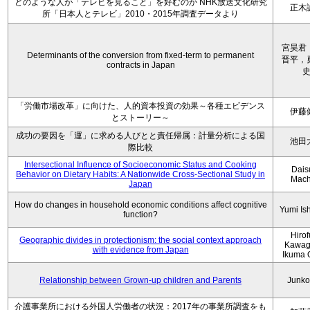
どのような人が「テレビを見ること」を好むのか NHK放送文化研究
正木
所「日本人とテレビ」2010・2015年調査データより
宮昊君
Determinants of the conversion from fixed-term to permanent
晋平，
contracts in Japan
「労働市場改革」に向けた、人的資本投資の効果～各種エビデンス
伊藤
とストーリー～
成功の要因を「運」に求める人びとと責任帰属：計量分析による国
池田
際比較
Intersectional Influence of Socioeconomic Status and Cooking
Dais
Behavior on Dietary Habits: A Nationwide Cross-Sectional Study in
Mach
Japan
How do changes in household economic conditions affect cognitive
Yumi Is
function?
Hiro
Geographic divides in protectionism: the social context approach
Kawag
with evidence from Japan
Ikuma 
Relationship between Grown-up children and Parents
Junko
介護事業所における外国人労働者の状況：2017年の事業所調査をも