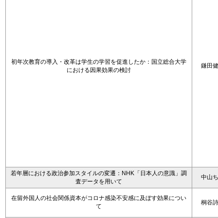
初年次教育の導入・改革は学生の学習を促進したか：国立総合大学
鎌田
における因果効果の検討
若年層における政治参加スタイルの変遷：NHK「日本人の意識」調
中山
査データを用いて
在留外国人の社会関係資本がコロナ感染不安感に及ぼす効果につい
桐谷
て