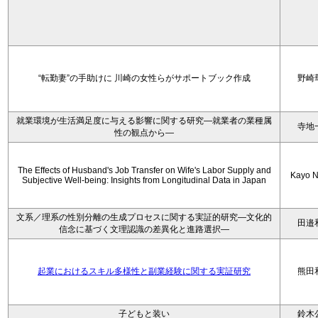
“転勤妻”の手助けに 川崎の女性らがサポートブック作成
野崎
就業環境が生活満足度に与える影響に関する研究―就業者の業種属
寺地
性の観点から―
The Effects of Husband's Job Transfer on Wife's Labor Supply and
Kayo N
Subjective Well-being: Insights from Longitudinal Data in Japan
文系／理系の性別分離の生成プロセスに関する実証的研究—文化的
田邉
信念に基づく文理認識の差異化と進路選択—
起業におけるスキル多様性と副業経験に関する実証研究
熊田
子どもと装い
鈴木