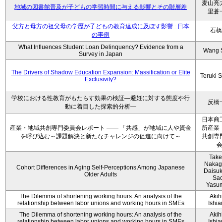
麦山亮
地域の図書館普及が子どもの学習時間に与える影響とその階層差
里蒼
父方と母方の祖父母の学歴が子どもの教育達成に及ぼす影響 : 日本
石橋
の事例
What Influences Student Loan Delinquency? Evidence from a
Wang 
Survey in Japan
The Drivers of Shadow Education Expansion: Massification or Elite
Teruki 
Exclusivity?
学校における性教育がもたらす効果の検証―避妊に対する態度や行
反橋
動に着目した探索的分析―
日本商
産業・地域共創専門委員会レポート ―― 「共感」が地域に人や資金
所産業
を呼び込む～課題解決と新たなチャレンジの促進に向けて～
共創専
Take
Nakag
Cohort Differences in Aging Self-Perceptions Among Japanese
Daisuk
Older Adults
Sao
Yasu
The Dilemma of shortening working hours: An analysis of the
Akih
relationship between labor unions and working hours in SMEs
Ishi
The Dilemma of shortening working hours: An analysis of the
Akih
relationship between labor unions and working hours in SMEs
Ishi