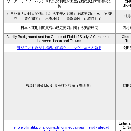
ワーク・ライフ・バランス施策の利用が出生行動に及ぼす影響の分
CH
JIAY
析
在日外国人の対人関係における不安と影響する諸要因についての研
張
究―「滞在期間」「出身地域」「差別経験」に着目して―
日本の死刑制度賛否の規定要因に関する実証研究
西村
Family Background and the Choice of Field of Study: A Comparison
Chen,
between Japan and Taiwan
Tu
理想子ども数が未婚者の初婚タイミングに与える効果
松田
残業時間規制の効果検証と課題（詳細版）
新田
Entrich
The role of institutional contexts for inequalities in study abroad
R., Ni