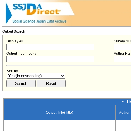
Output Search
Display All：
Survey N
Output Title(Title)：
Author N
Sort by:
− Lis
Output Title(Title)
Author