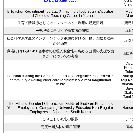
intent and participation
Netz &
Mats
Is Teacher Recruitment Too Late? Timeline of Job Search Activities
Mug
and Choice of Teaching Career in Japan
Mae
子育て情報源としてのインターネット利用の規定要因
鳶島
サーチ理論に基づく労働市場の研究
山上
社会科学系学生のインターンシップ参加における日数、回数と効果
坂巻
の関係性
職場におけるLGBT 当事者の心理的安全性を高める 企業の支援や働
山口
きかけについての考察
Aya
Koma
Take
Decision-making involvement and onset of cognitive impairment in
Nakag
community-dwelling older care recipients: a 2-year longitudinal
Taiji N
study
Xueyin
Say
Okaha
Tami 
The Effect of Gender Differences in Fields of Study on Precarious
Youth Employment: Comparing University-Educated Non-Regular
Hanso
Employees in Japan and South Korea
ひきこもり概念の限界
川
高度外国人材の雇用管理
岡本