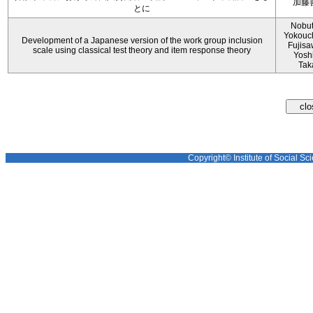
加藤
とに
Nobu
Yokouch
Development of a Japanese version of the work group inclusion
Fujisa
scale using classical test theory and item response theory
Yosh
Tak
Copyright© Institute of Social Sci