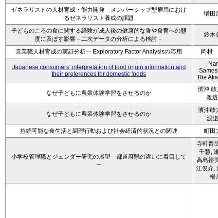
ゼネラリストの人材育成・能力開発 メンバーシップ型雇用におけ
増田
るゼネラリスト養成の課題
子どものころの食に関する経験が成人後の健康的な食や食育への態
鈴木
度に及ぼす影響－二次データの分析による検討－
営業職人材育成の実証分析― Exploratory Factor Analysisの応用
岡村
Na
Japanese consumers’ interpretation of food origin information and
Sames
their preferences for domestic foods
Rie Ak
濱沖 
なぜ子どもに農業体験学習をさせるのか
渡邉
濱沖敢
なぜ子どもに農業体験学習をさせるのか
渡
持続可能な食生活と調理行動および社会経済的状況との関連
町田
寺町晋哉
千慧, 
小学校管理職とジェンダー研究の展望 ─都道府県の違いに着目して
高島裕美
─
江俊介, 
楊