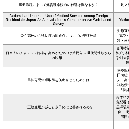
事業環境によって経営理念浸透の影響は異なるか？
足立
Factors that Hinder the Use of Medical Services among Foreign
Residents in Japan: An Analysis from a Comprehensive Web-based
Yuche
Survey
柴原直
公立高校の入試制度の問題点についての実証分析
岡稜
凜・落
金田祐紀
日本人のチャレンジ精神を 高めるための政策提言 ～世代間連鎖から
涼介, 木
の脱却～
砂川大貴
保谷聖
田萌絵
男性育児休業取得を促進させるためには
人，高
福地優
引地
鈴木晴大
友梨香, 
非正規雇用が減ると少子化は改善されるのか
黒澤駿斗
俊, 三
熊田