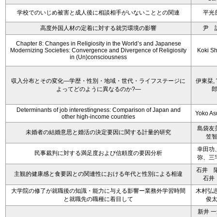
学校でのいじめ被害と成人後に相談相手がいないこととの関連
平光
高度外国人材の定着に対する就労環境の影響
尹 
Chapter 8: Changes in Religiosity in the World’s and Japanese
Modernizing Societies: Convergence and Divergence of Religiosity
Koki S
in (Un)consciousness
収入分布とその変化―学歴・性別・地域・世代・ライフステージに
伊東栞,
よってどのように異なるのか?―
Determinants of job interestingness: Comparison of Japan and
Yoko A
other high-income countries
島袋友
未婚者の結婚意思と婚活の決定要因に関する計量的研究
笠
幸田功
民事裁判に対する満足度および信頼度の要因分析
弥、三
石井 
主観的健康感と食要因との関連性における年代と性別による相違
石井
大学院の修了が就職後の知識・能力に与える影響ー業務外学習時間
木村弘志
と就職先の職種に着目して
俊
新井 一