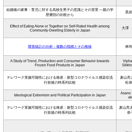
結婚後の家事・育児に対する高校生男子の意識とその背景 ―親の学
黒
歴層別の比較から
Effect of Eating Alone or Together on Self-Rated Health among
大澤
Community-Dwelling Elderly in Japan
障害統計の分析－複数の指標とその推移
林
A Study of Trend, Production and Consumer Behavior towards
Viph
Frozen Food Products in Japan
Silik
テレワーク実施可能性における格差：新型コロナウイルス感染症流
麦山亮
行前後の時系列比較
松
Asano 
Ideological Extremism and Political Participation in Japan
ak
テレワーク実施可能性における格差：新型コロナウイルス感染症流
麦山亮太
行前後の時系列比較
恭