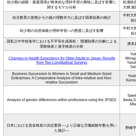
幼少期の経験・家庭環境が将来的な理科学習の興味に及ぼす影響に
松浦拓也
関するモデル分析
大輝,堀
中村大輝
幼児教育の形態がその後の理数学力に及ぼす因果効果の検討
拓
中村大輝
幼少期の自然体験が理科学習への態度に及ぼす影響
拓
国私立中学校進学における不平等生成過程： 階層効果の分解による
濱本
受験格差と進学格差の分析
Yu
Changes in Health Expectancy for Older Adults in Japan: Results
Minag
from Two Longitudinal Surveys
Yasu
Sai
Business Succession to Women in Small and Medium-Sized
Yosh
Enterprises: A Comparative Analysis of Intra-relative and Non-
Kuro
relative Succession
Take
Analysis of gender differences within professions using the JPSED
Ikeda,S
Mi
日本における賃金格差の決定要因 ―より正確な労働経験年数を用い
野崎
た推計―