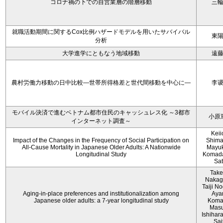
コロナ禍の下での自営業層の階層移動
三
就職活動期間に関するCox比例ハザードモデルを用いたサバイバル
東
分析
大学進学にともなう地域移動
遠
農村労働力移動の日中比較―世帯所得格差と世代間移動を中心に―
李
モバイル決済で進むベトナム都市住民のキャッシュレス化 ～3都市
小原
インターネット調査～
Keii
Impact of the Changes in the Frequency of Social Participation on
Shima
All-Cause Mortality in Japanese Older Adults: A Nationwide
Mayuk
Longitudinal Study
Komada
Sa
Take
Nakag
Taiji No
Aging-in-place preferences and institutionalization among
Aya
Japanese older adults: a 7-year longitudinal study
Koma
Mas
Ishihara
Sai