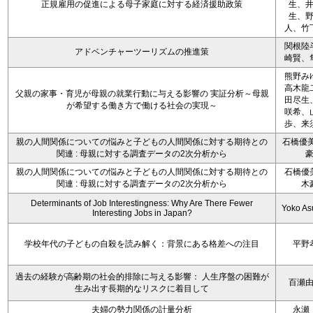
正規雇用の促進による母子家庭に対する経済援助政策
生、
生、
人、竹
関根陸
アドベンチャーツーリズムの推進策
崎賢、
熊野み
高木龍
父親の家事・育児が母親の就業行動に与える影響の 実証分析～母親
田尽生
が希望する働き方で働ける社会の実現～
咲希、
歩、来
親の人間関係についての悩みと子どもの人間関係に対する期待との
石橋優美
関連 : 母親に対する調査データの2次分析から
親の人間関係についての悩みと子どもの人間関係に対する期待との
石橋優
関連 : 母親に対する調査データの2次分析から
木
Determinants of Job Interestingness: Why Are There Fewer
Yoko A
Interesting Jobs in Japan?
学校年代の子どもの自殺を読み解く：背景にある格差への注目
平野
過去の経験が高齢期の社会的排除に与える影響： 人生序盤の困難が
百瀬
生み出す長期的なリスクに着目して
夫婦の勢力関係の計量分析
永瀬