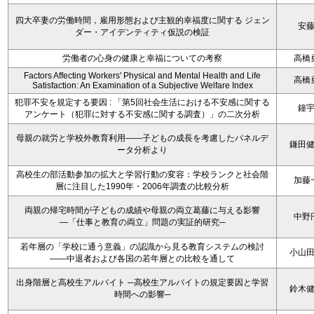
四大卒妻の労働時間，雇用形態および主観的幸福度に関する ジェン
安
ダー・アイデンティティ仮説の検証
労働者の心身の健康と幸福についての考察
高橋
Factors Affecting Workers' Physical and Mental Health and Life
高橋
Satisfaction: An Examination of a Subjective Welfare Index
犯罪不安を規定する要因 : 「第5回社会生活における不安感に関する
鐘
アンケート（犯罪に対する不安感に関する調査）」の二次分析
母親の就労と学校外教育利用――子どもの成長を考慮したパネルデ
鎌田
ータ分析より
高校生の部活動参加の拡大と学習行動の変容：学校ランクと社会階
加藤
層に注目した1990年・2006年調査の比較分析
両親の帰宅時間が子どもの成績や母親の両立葛藤に与える影響
中野
―「仕事と教育の両立」問題の実証的研究─
若年層の「学校に通う意義」の認識から見る教育システムの検討
小山
――中退者および各国の若年層との比較を通して
出身階層と高校生アルバイト ─高校生アルバイトの規定要因と学習
鈴木
時間への影響─