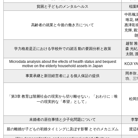
貧困と子どものメンタルヘルス
稲葉
中邑颯汰
唯花, 
高齢者の就業と今後の働き方について
惠津彩奈
充輝, 
越智 雅
学力格差是正における学校外での諸活 動の要因分析と政策
森 光紀,
太朗, 
Microdata analysis about the efects of health status and bequest
KOJI Y
motive on the elderly household assets in Japan
岡本弥
事業承継と新旧経営者による個人保証の提供
功、三
「第3章 教育は階層社会の現実から切り離せない」「おわりに：唯
松岡
一の現実的な「希望」として」
未婚者の居住事情と少子化問題について
李
親の離婚が子どもの初婚タイミングに及ぼす影響 とそのメカニズム
渡辺