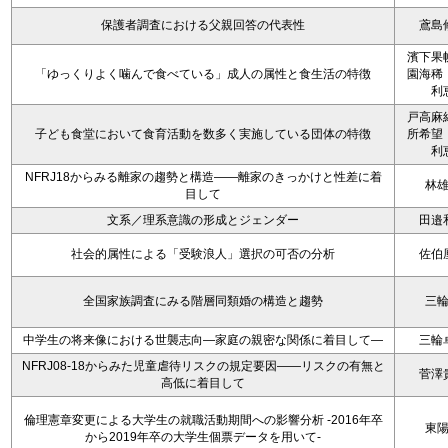
保護者調査における父親回答の代表性
鳶島
濱下果
「ゆっくりよく噛んで食べている」成人の属性と食生活の特徴
園海稀
利
戸高麻
子ども食堂において食育活動を数多く実施している団体の特徴
所希望
利
NFRJ18からみる離家の趨勢と構造――離家のきっかけと性差に着
林
目して
文系／理系意識の形成とジェンダー
田邉
社会的属性による「受験浪人」選択の可否の分析
佐伯
全国家族調査にみる階層同類婚の構造と趨勢
三
中学生の将来像における世襲志向―家庭の親密な関係に着目して―
三輪
NFRJ08-18からみた児童虐待リスクの規定要因――リスクの有無と
菅澤
高低に着目して
倫理憲章変更による大学生の就職活動期間への影響分析 -2016年卒
東
から2019年卒の大学生個票データを用いて-