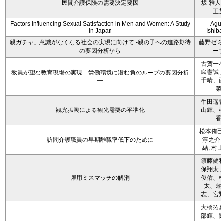
民間介護保険の需要決定要因
坂 雅人
正
Factors Influencing Sexual Satisfaction in Men and Women: A Study
Agu
in Japan
Ishib
親ガチャ」意識がなくなる社会の実現に向けて -親の子への進路期待
藤野ゼ
の要因分析から
ー
古賀一
庭憲誠
教員が望む教育現場の実現―労働環境に潜む負のループの要因分析
―
千晴、
牛田遥
観光振興による観光需要の平準化
山輝、
松本侑己
訪問介護職員の早期離職率低下のために
淳之介,
結, 村
須藤健
保翔太
雇用ミスマッチの解消
俊佑、
太、
志、宮
大橋拓
部輝、