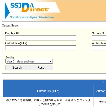
Output Search
Display All：
Survey N
Output Title(Title)：
Author N
Sort by:
− Lis
Output Title(Title)
Author
高校生の「海外留学／勤務」志向の規定要因―進路選択とジェンダ
太田
ーとの関連を中心に