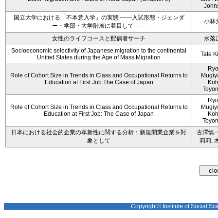
John
国立大学における「不本意入学」の実態 ――入試形態・ジェンダ
小林
ー・学部・大学階層に着目して――
女性のライフコースと配偶者サーチ
水落
Socioeconomic selectivity of Japanese migration to the continental
Tate K
United States during the Age of Mass Migration
Ryo
Role of Cohort Size in Trends in Class and Occupational Returns to
Mugiy
Education at First Job:The Case of Japan
Koh
Toyo
Ryo
Role of Cohort Size in Trends in Class and Occupational Returns to
Mugiy
Education at First Job: The Case of Japan
Koh
Toyo
日本における社会的企業の革新性に関する分析：新規開業企業を対
古澤慎一
象として
莉莉, 
Copyright© Institute of Social Sci