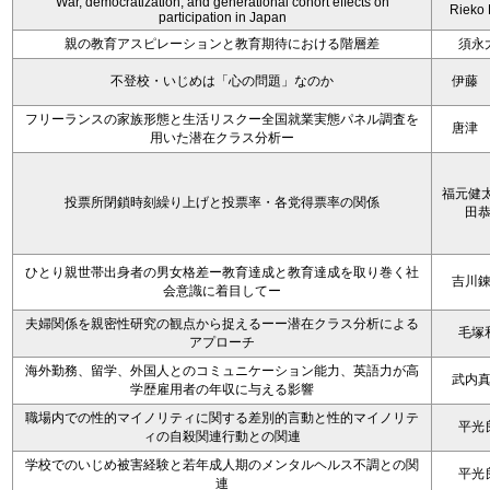
War, democratization, and generational cohort effects on
Rieko
participation in Japan
親の教育アスピレーションと教育期待における階層差
須永
不登校・いじめは「心の問題」なのか
伊藤
フリーランスの家族形態と生活リスクー全国就業実態パネル調査を
唐津
用いた潜在クラス分析ー
福元健太
投票所閉鎖時刻繰り上げと投票率・各党得票率の関係
田
ひとり親世帯出身者の男女格差ー教育達成と教育達成を取り巻く社
吉川
会意識に着目してー
夫婦関係を親密性研究の観点から捉えるーー潜在クラス分析による
毛塚
アプローチ
海外勤務、留学、外国人とのコミュニケーション能力、英語力が高
武内
学歴雇用者の年収に与える影響
職場内での性的マイノリティに関する差別的言動と性的マイノリテ
平光
ィの自殺関連行動との関連
学校でのいじめ被害経験と若年成人期のメンタルヘルス不調との関
平光
連