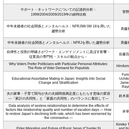
サポート・ネットワークについての記述的分析：
菅
1999/2004/2009/2019年の経時比較
中年未婚者の社会関係とメンタルヘルス：NFRJ98/ 08/ 18を用いた
斉藤
趨勢分析
中年未婚者の社会関係とメンタルヘルス：NFRJを用いた趨勢分析
斉藤
自律性と役割の明確さがワーク・エンゲイジメントに及ぼす影響－
佐藤
従業員の専門性・スキルの観点から－
Why Voters Prefer Politicians with Particular Personal Attributes:
Hirofum
The Role of Voter Demand for Populists
Fum
Educational Assortative Mating in Japan: Insights into Social
Uchik
Change and Stratification
Jame
Ray
夫の家事・子育て関与が夫の夫婦関係満足度にもたらす意味の変容
鈴木
―「家計の共同性」と「家庭の共同性」のバランスに着目して―
Data analysis of sexless relationships to determine the effects of
factors like relationship quality and number of vacation days ― How
井
to restore Japan’s declining birth rate, which has been worsened by
the coronavirus ―
Kimiko 
Elder Migration and Future of Rural Japan (Chapter 9)
and N