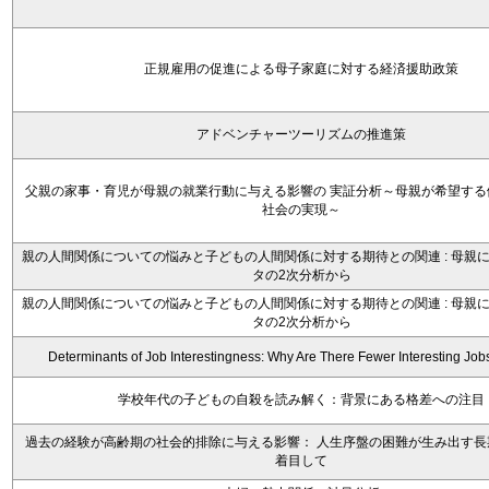
正規雇用の促進による母子家庭に対する経済援助政策
アドベンチャーツーリズムの推進策
父親の家事・育児が母親の就業行動に与える影響の 実証分析～母親が希望する
社会の実現～
親の人間関係についての悩みと子どもの人間関係に対する期待との関連 : 母親
タの2次分析から
親の人間関係についての悩みと子どもの人間関係に対する期待との関連 : 母親
タの2次分析から
Determinants of Job Interestingness: Why Are There Fewer Interesting Job
学校年代の子どもの自殺を読み解く：背景にある格差への注目
過去の経験が高齢期の社会的排除に与える影響： 人生序盤の困難が生み出す長
着目して