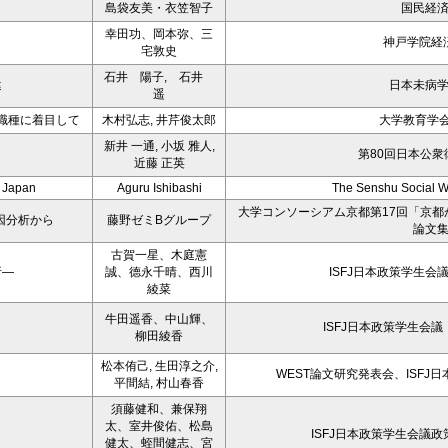
島袋友美・衣笠智子
国民経
幸田功、岡本弥、三
神戸学院経
宅敦史
石井 陽子, 石井
違
日本未病
遥
職種に着目して
木村弘志, 井芹俊太郎
大学教育学会誌
新井 一通, 小坂 雅人,
第80回日本公衆
近藤 正英
n Japan
Aguru Ishibashi
The Senshu Social W
大学コンソーシアム京都第17回「京
因分析から
藤野ゼミBグループ
論文
古賀一星、木庭憲
析―
誠、德永千晴、西川
ISFJ日本政策学生会
綾菜
牛田遥香、中山輝、
ISFJ日本政策学生会
柳田綾香
松本侑己, 生田淳之介,
WEST論文研究発表会、ISFJ
平間結, 村山春香
須藤健和、兼保翔
太、室井俊佑、松島
ISFJ日本政策学生会議
健太、蛭間健志、宮