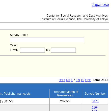
Japanese
Survey Title：
Year：
FROM:
TO:
<<
<
4
5
6
7
8
9
10
>
>>
Total: 2162
Year and Month of
ion, Publisher name, etc.
Survey Number
Presentation
』第55号
2022/03
0873
1164