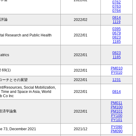
2022/02
0762
0763
0764
0814
ア評論
2022/02
1119
0395
0679
ntal Research and Public Health
2022/01
0823
1185
0823
atrics
2022/01
1185
PM010
69(1)
2022/01
PY010
ローチとその展望
2022/01
1231
t/Resources, Social Mobilization,
 Time and Space in Asia, World
2022/01
0814
ub Co Inc
PM011
PM100
経済学論集
2022/01
PM101
PY100
PY101
PY090
me 73, December 2021
2021/12
PM090