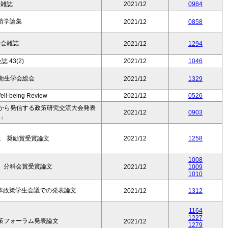
済雑誌
2021/12
0984
済学論集
2021/12
0858
学会雑誌
2021/12
1294
 43(2)
2021/12
1046
衛生学会総会
2021/12
1329
ell-being Review
2021/12
0526
都から発信する政策研究交流大会発表
2021/12
0903
集」
議 奨励賞受賞論文
2021/12
1258
1008
議 分科会賞受賞論文
2021/12
1009
1010
日本政策学生会議での発表論文
2021/12
1312
1164
1227
政策フォーラム発表論文
2021/12
1279