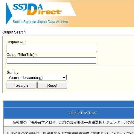
Output Search
Display All：
Output Title(Title)：
Sort by:
Output Title(Title)
高校生の「海外留学／勤務」志向の規定要因―進路選択とジェンダーとの
四大卒妻の労働時間，雇用形態および主観的幸福度に関する ジェンダー・アイ