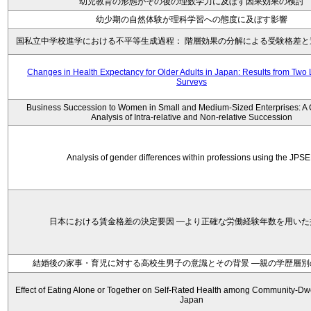
幼児教育の形態がその後の理数学力に及ぼす因果効果の検討
幼少期の自然体験が理科学習への態度に及ぼす影響
国私立中学校進学における不平等生成過程： 階層効果の分解による受験格差と
Changes in Health Expectancy for Older Adults in Japan: Results from Two 
Surveys
Business Succession to Women in Small and Medium-Sized Enterprises: A
Analysis of Intra-relative and Non-relative Succession
Analysis of gender differences within professions using the JPS
日本における賃金格差の決定要因 ―より正確な労働経験年数を用いた
結婚後の家事・育児に対する高校生男子の意識とその背景 ―親の学歴層別
Effect of Eating Alone or Together on Self-Rated Health among Community-Dwel
Japan