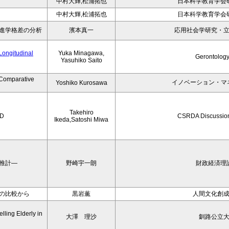
中村大輝,松浦拓也
日本科学教育学会
中村大輝,松浦拓也
日本科学教育学会
進学格差の分析
濱本真一
応用社会学研究・
Longitudinal
Yuka Minagawa,
Gerontology
Yasuhiko Saito
 Comparative
イノベーション・マネ
Yoshiko Kurosawa
Takehiro
ED
CSRDA Discussion
Ikeda,Satoshi Miwa
推計―
野崎宇一朗
財政経済理
の比較から
黒岩薫
人間文化創
ling Elderly in
大澤 理沙
釧路公立