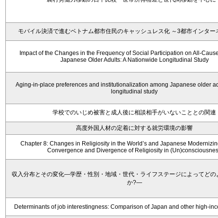
モバイル決済で進むベトナム都市住民のキャッシュレス化 ～3都市インター
Impact of the Changes in the Frequency of Social Participation on All-Cause 
Japanese Older Adults: A Nationwide Longitudinal Study
Aging-in-place preferences and institutionalization among Japanese older ad
longitudinal study
学校でのいじめ被害と成人後に相談相手がいないこととの関連
高度外国人材の定着に対する就労環境の影響
Chapter 8: Changes in Religiosity in the World’s and Japanese Modernizin
Convergence and Divergence of Religiosity in (Un)consciousne
収入分布とその変化―学歴・性別・地域・世代・ライフステージによってどの
か?―
Determinants of job interestingness: Comparison of Japan and other high-in