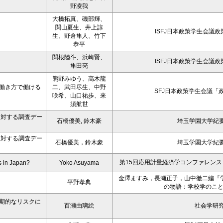
野凌我
大橋拓真、磯部輝、
関山夏生、井上諒
ISFJ日本政策学生会議
生、野倉隼人、竹下
恭平
関根陸斗、浜崎賢、
ISFJ日本政策学生会議
隼田亮
熊野みゆう、高木龍
働き方で働ける
二、武田尽生、中野
SFJ日本政策学生会議「政
咲希、山口祐歩、来
須航世
に対する調査デー
石橋優美, 鈴木豪
埼玉学園大学紀要
に対する調査デー
石橋優美，鈴木豪
埼玉学園大学紀要
第15回応用計量経済学コンファレンス（
s in Japan?
Yoko Asuyama
金澤ますみ，長瀬正子，山中徹二編『
平野孝典
の物語：学校学のこ
期的なリスクに
百瀬由璃絵
社会学研究 