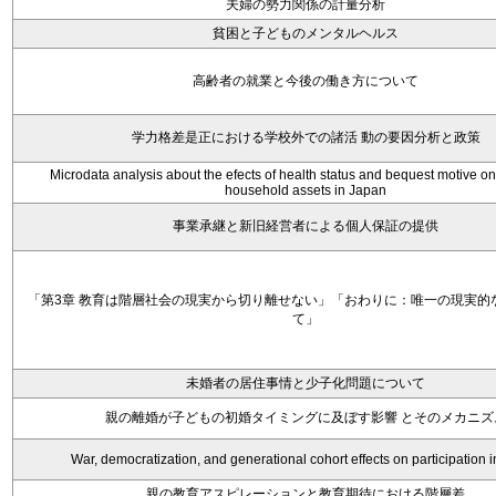
夫婦の勢力関係の計量分析
貧困と子どものメンタルヘルス
高齢者の就業と今後の働き方について
学力格差是正における学校外での諸活 動の要因分析と政策
Microdata analysis about the efects of health status and bequest motive on
household assets in Japan
事業承継と新旧経営者による個人保証の提供
「第3章 教育は階層社会の現実から切り離せない」「おわりに：唯一の現実的
て」
未婚者の居住事情と少子化問題について
親の離婚が子どもの初婚タイミングに及ぼす影響 とそのメカニズ
War, democratization, and generational cohort effects on participation 
親の教育アスピレーションと教育期待における階層差