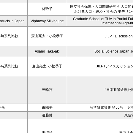
国立社会保障・人口問題研究所 人口問
林玲子
おける人口・経済・社会の モデリング
Graduate School of TUA in Partial Fulf
oducts in Japan
Viphaxay Silikhoune
International Agri-
の時系列比較
麦山亮太・小松恭子
JILPT Discussion
Asano Taka-aki
Social Science Japan Jo
の時系列比較
麦山亮太, 小松恭子
JILPTディスカッション
三輪哲
『日本政策金融公庫
分析
東陽平
商学研究論集 第56号 明
遠藤健
東信
―
李谡焓
日中社