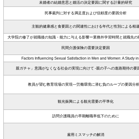
未婚者の結婚意思と婚活の決定要因に関する計量的研究
民事裁判に対する満足度および信頼度の要因分析
主観的健康感と食要因との関連性における年代と性別による相
大学院の修了が就職後の知識・能力に与える影響ー業務外学習時間と就職先の
民間介護保険の需要決定要因
Factors Influencing Sexual Satisfaction in Men and Women: A Study i
親ガチャ」意識がなくなる社会の実現に向けて -親の子への進路期待の要
教員が望む教育現場の実現―労働環境に潜む負のループの要因分
観光振興による観光需要の平準化
訪問介護職員の早期離職率低下のために
雇用ミスマッチの解消