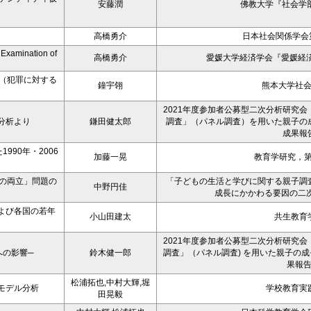
安藤潤
佛教大学『社会学部
高橋勇介
日本社会関係学会
n Examination of
高橋勇介
愛媛大学経済学会『愛媛経済
ト（犯罪に対する
鐘宇翎
熊本大学社
2021年度参加者公募型二次分析研究会
分析より
鎌田健太郎
調査」（パネル調査）を用いた親子の
成果報
90年・2006
加藤一晃
教育学研究，第
の両立」問題の
「子どもの生活と学びに関する親子調
中野円佳
成長にかかわる要因の二
よび各国の若年
小山田建太
共生教育
2021年度参加者公募型二次分析研究会
への影響─
鈴木健一郎
調査」（パネル調査) を用いた親子の
果報
松浦拓也,中村大輝,堀
モデル分析
学校教育実
田晃毅