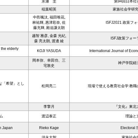
永瀬 圭
第94回日本社
稲葉昭英
家族社会学研究
中邑颯汰, 福田唯花,
林祐輝, 惠津彩奈, 佐
ISFJ2021 政策
藤充輝, 殿迫謙太朗
越智 雅彦, 金森 光紀,
ISFJ政策フォ
森 亮太朗, 渡邊 綾
 the elderly
KOJI YASUDA
International Journal of Econ
岡本弥、幸田功、三
神戸学院経
宅敦史
な「希望」とし
松岡亮二
現場で使える教育社会学:教
李擎月
『文化』東北
ム
渡辺泰正
理論と
in Japan
Rieko Kage
Electoral 
須永大智
家族社会