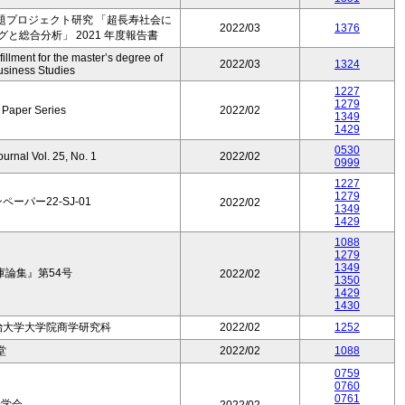
題プロジェクト研究 「超長寿社会に
2022/03
1376
と総合分析」 2021 年度報告書
illment for the master’s degree of
2022/03
1324
business Studies
1227
1279
 Paper Series
2022/02
1349
1429
0530
urnal Vol. 25, No. 1
2022/02
0999
1227
1279
ペーパー22-SJ-01
2022/02
1349
1429
1088
1279
1349
論集』第54号
2022/02
1350
1429
1430
治大学大学院商学研究科
2022/02
1252
堂
2022/02
1088
0759
0760
0761
会学会