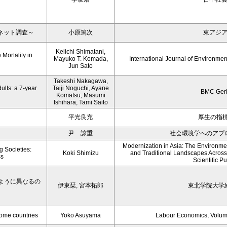
ネット調査～
小原篤次
東アジ
Keiichi Shimatani,
Mortality in
Mayuko T. Komada,
International Journal of Environme
Jun Sato
Takeshi Nakagawa,
ults: a 7-year
Taiji Noguchi, Ayane
BMC Geri
Komatsu, Masumi
Ishihara, Tami Saito
平光良充
厚生の指標 
尹 諒重
社会環境学へのアプ
Modernization in Asia: The Environmen
g Societies:
Koki Shimizu
and Traditional Landscapes Across
ss
Scientific P
ように異なるの
伊東栞, 宮本拓郎
東北学院大学
come countries
Yoko Asuyama
Labour Economics, Volu