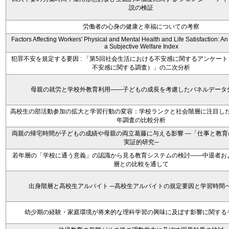
説の検証
労働者の心身の健康と幸福についての考察
Factors Affecting Workers' Physical and Mental Health and Life Satisfaction: A
a Subjective Welfare Index
犯罪不安を規定する要因 : 「第5回社会生活における不安感に関するアンケー
不安感に関する調査）」の二次分析
母親の就労と学校外教育利用――子どもの成長を考慮したパネルデータ
高校生の部活動参加の拡大と学習行動の変容：学校ランクと社会階層に注目した19
年調査の比較分析
両親の帰宅時間が子どもの成績や母親の両立葛藤に与える影響 ―「仕事と教育
実証的研究─
若年層の「学校に通う意義」の認識から見る教育システムの検討――中退者お
層との比較を通して
出身階層と高校生アルバイト ─高校生アルバイトの規定要因と学習時間
幼少期の経験・家庭環境が将来的な理科学習の興味に及ぼす影響に関する