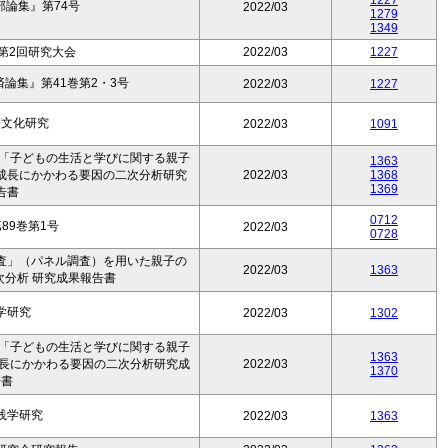
1227
論集』第74号
2022/03
1279
1349
第2回研究大会
2022/03
1227
論集』第41巻第2・3号
2022/03
1227
会文化研究
2022/03
1091
 「子どもの生活と学びに関する親子
1363
成長にかかわる要因の二次分析研究
2022/03
1368
1369
告書
0712
89巻第1号
2022/03
0728
査」（パネル調査）を用いた親子の
2022/03
1363
次分析 研究成果報告書
学研究
2022/03
1302
 「子どもの生活と学びに関する親子
1363
成長にかかわる要因の二次分析研究成
2022/03
1370
告書
践学研究
2022/03
1363