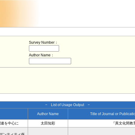
Survey Number：
Author Name：
− List of Usage Output −
Author Name
Title of Journal or Publicat
関連を中心に
太田知彩
『異文化間教育
デンティティ仮