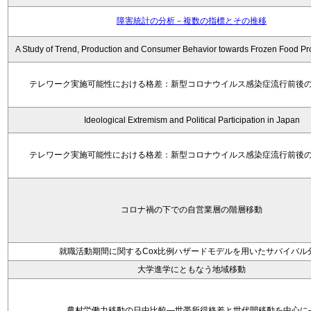
障害統計の分析－複数の指標とその推移
A Study of Trend, Production and Consumer Behavior towards Frozen Food Pr
テレワーク実施可能性における格差：新型コロナウイルス感染症流行前後
Ideological Extremism and Political Participation in Japan
テレワーク実施可能性における格差：新型コロナウイルス感染症流行前後
コロナ禍の下での自営業層の階層移動
就職活動期間に関するCox比例ハザードモデルを用いたサバイバル
大学進学にともなう地域移動
農村労働力移動の日中比較―世帯所得格差と世代間移動を中心に