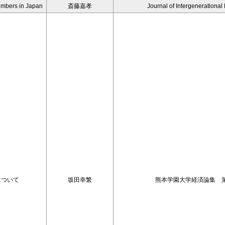
Members in Japan
斎藤嘉孝
Journal of Intergenerational
格について
坂田幸繁
熊本学園大学経済論集 第