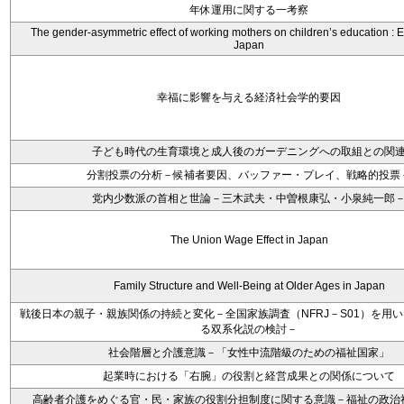
年休運用に関する一考察
The gender-asymmetric effect of working mothers on children’s education : 
Japan
幸福に影響を与える経済社会学的要因
子ども時代の生育環境と成人後のガーデニングへの取組との関
分割投票の分析－候補者要因、バッファー・プレイ、戦略的投票
党内少数派の首相と世論－三木武夫・中曽根康弘・小泉純一郎
The Union Wage Effect in Japan
Family Structure and Well-Being at Older Ages in Japan
戦後日本の親子・親族関係の持続と変化－全国家族調査（NFRJ－S01）を用
る双系化説の検討－
社会階層と介護意識－「女性中流階級のための福祉国家」
起業時における「右腕」の役割と経営成果との関係について
高齢者介護をめぐる官・民・家族の役割分担制度に関する意識－福祉の政治