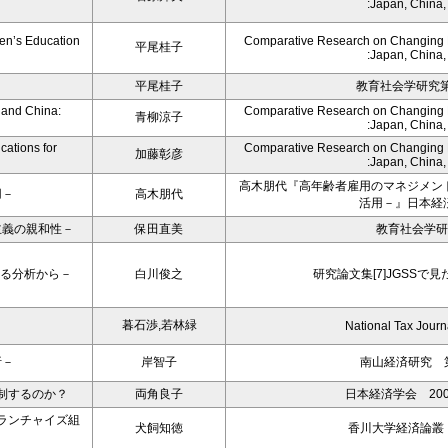
:Japan, China
en’s Education
Comparative Research on Changing Fa
平尾桂子
:Japan, China
平尾桂子
教育社会学研究第8
 and China:
Comparative Research on Changing Fa
青柳涼子
:Japan, China
cations for
Comparative Research on Changing Fa
加藤彰彦
:Japan, China
高木朋代『高年齢者雇用のマネジメン
用－
高木朋代
活用－』日本経
主義の親和性－
保田直美
教育社会学研
よる分析から－
白川俊之
研究論文集[7]JGSSで
暮石渉,若林緑
National Tax Journ
析－
岸智子
南山経済研究 第
制するのか？
両角良子
日本経済学会 20
ランチャイズ組
犬飼知徳
香川大学経済論叢 