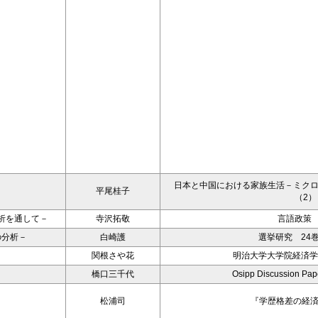
日本と中国における家族生活－ミク
平尾桂子
（2）
析を通して－
寺沢拓敬
言語政策 
の分析－
白崎護
選挙研究 24巻
関根さや花
明治大学大学院経済学
橋口三千代
Osipp Discussion Pa
松浦司
『学歴格差の経