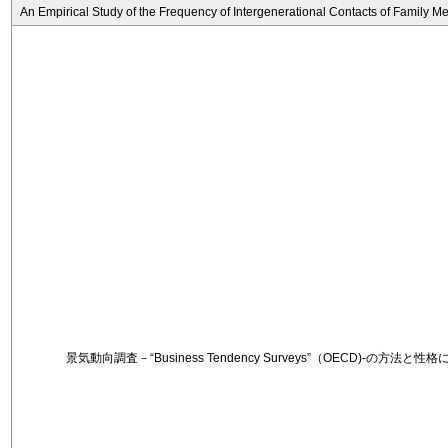
An Empirical Study of the Frequency of Intergenerational Contacts of Family 
景気動向調査－“Business Tendency Surveys”（OECD)-の方法と性