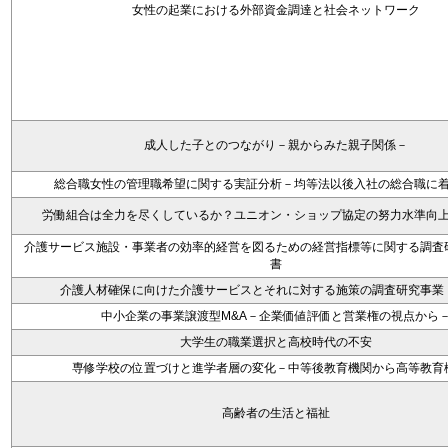
女性の起業における外部資金調達と社会ネットワーク
成人した子とのつながり－親からみた親子関係－
総合職女性の管理職希望に関する実証分析－均等法以後入社の総合職に
労働組合は全力を尽くしているか？ユニオン・ショップ協定の努力水準向
介護サービス施設・事業者の効率的経営を図るための経営指標等に関する調査
書
介護人材確保に向けた介護サービスとそれに対する施策の調査研究事業
中小企業の事業譲渡型M&A－企業価値評価と営業権の視点から
大学生の職業選択と高校時代の不安
専修学校の位置づけと進学者層の変化－中等後教育機関から高等教育
高齢者の生活と福祉