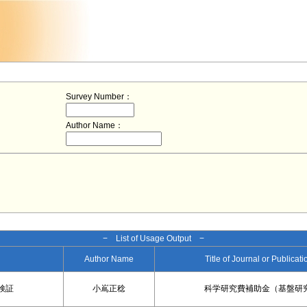
Survey Number：
Author Name：
− List of Usage Output −
Author Name
Title of Journal or Publicat
検証
小嶌正稔
科学研究費補助金（基盤研