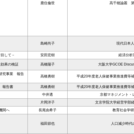
鹿住倫世
高千穂論叢 第
島崎尚子
現代日本
着目して－
安田宏樹
経済分析1
上効果の検証
高橋陽子
大阪大学GCOE Discussi
研究事業 報告
高橋勇樹
平成20年度老人保健事業推進費等
 報告書
高橋勇樹
平成20年度老人保健事業推進費等
－
中井透
京都マネジメント・レ
片岡洋子
文京学院大学経営学部経
機関へ
長尾由希子
教育社会学研
福田節也
人口減少時代