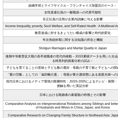
組織学習とライフサイクル－フランチャイズ加盟店のケース－
女性派遣社員の一般職員への代替可能性
非正社員の活用が企業内訓練に与える影響
Income Inequality, poverty, Socil Welfare, and Self-Rated Health : A Multilevel A
教育達成に対するきょうだい構成の影響と時代的変化
年次有給休暇に関する法知識の所在と機能
Shotgun Marriages and Marital Quality in Japan
後期中等教育拡大期の高卒就職者の世代内移動－JGSS累積データを用いた社
る時系列的探索分析の試み－
子どもを育てることの意味と子ども数の選好：母親の子育て観と子どもへの関
「愛の労働」としての「遠距離介護」：母親が要介護状態にある老親夫婦への
現代日本におけるメディア環境の階層特性：JGSS-2005によるテレビ・新聞
接触を用いた実証分析
日本における既婚者の家庭観の特徴とその影響
Comparative Analysis on intergenerational Relations among Siblings and betw
of Husbands and Wives in China, Japan, and Korea
Comparative Research on Changing Family Structure in Northeast Asia :Japa