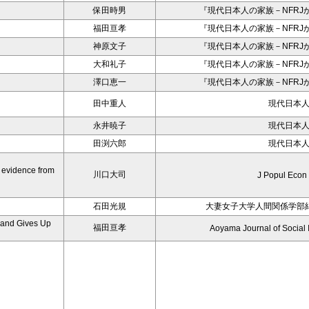
保田時男
『現代日本人の家族－NFRJ
福田亘孝
『現代日本人の家族－NFRJ
神原文子
『現代日本人の家族－NFRJ
大和礼子
『現代日本人の家族－NFRJ
澤口恵一
『現代日本人の家族－NFRJ
田中重人
現代日本
永井暁子
現代日本
田渕六郎
現代日本
t evidence from
川口大司
J Popul Econ
石田光規
大妻女子大学人間関係学部
 and Gives Up
福田亘孝
Aoyama Journal of Social I