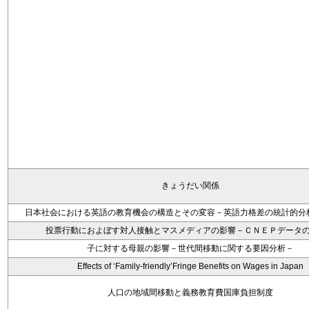
きょうだい関係
日本社会における英語の教育機会の構造とその変容－英語力格差の統計的分
投票行動におよぼす対人接触とマスメディアの影響－ＣＮＥＰデータ
子に対する母親の影響－世代間移動に関する要因分析－
Effects of ‘Family-friendly’Fringe Benefits on Wages in Japan
人口の地域間移動と義務教育費国庫負担制度