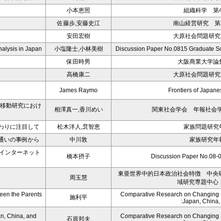
小本恵照
組織科学 第4
佐藤歩,安藤史江
南山経営研究 第2
安田宏樹
大原社会問題研究所
nalysis in Japan
小塩隆士,小林美樹
Discussion Paper No.0815 Graduate Sc
保田時男
大阪商業大学論集
高橋康二
大原社会問題研究所
James Raymo
Frontiers of Japa
会移動研究におけ
相澤真一,香川めい
関東社会学会 年報社会学論
わりに注目して
松木洋人,裵智恵
家族問題研究年
通いの事例から
中川敦
家族研究年報
・インターネット
橋本摂子
Discussion Paper No
東亜世界中的日本政治社会特徴 中央
周玉慧
域研究専題中心
een the Parents
Comparative Research on Changing Fa
施利平
:Japan, China
n, China, and
Comparative Research on Changing Fa
石原邦夫