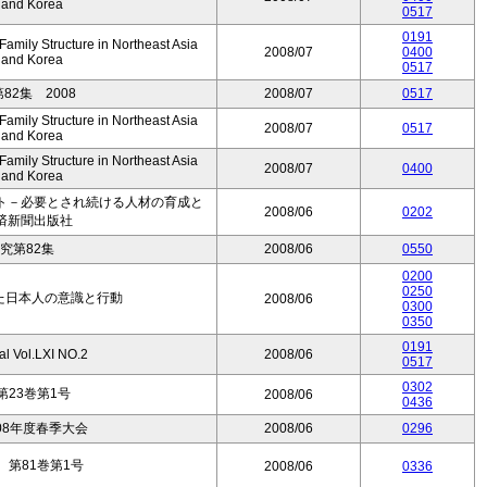
, and Korea
0517
0191
mily Structure in Northeast Asia
2008/07
0400
, and Korea
0517
2集 2008
2008/07
0517
mily Structure in Northeast Asia
2008/07
0517
, and Korea
mily Structure in Northeast Asia
2008/07
0400
, and Korea
ト－必要とされ続ける人材の育成と
2008/06
0202
済新聞出版社
究第82集
2008/06
0550
0200
0250
見た日本人の意識と行動
2008/06
0300
0350
0191
al Vol.LXI NO.2
2008/06
0517
0302
23巻第1号
2008/06
0436
08年度春季大会
2008/06
0296
第81巻第1号
2008/06
0336