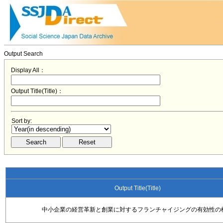
Output Search
Display All：
Output Title(Title)：
Sort by:
Output Title(Title)
中小企業の経営革新と創業に対するフランチャイジングの有効性の