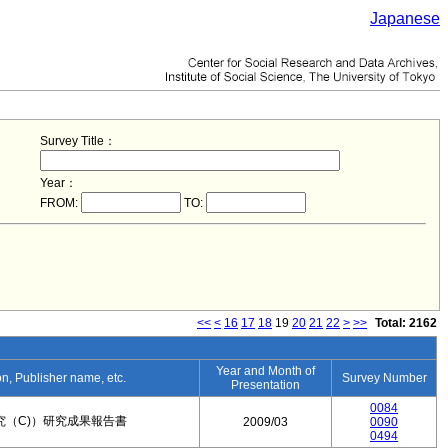
Japanese
Survey Title：
Year：
FROM:
TO:
<<
<
16
17
18
19
20
21
22
>
>>
Total: 2162
Year and Month of
ion, Publisher name, etc.
Survey Number
Presentation
0084
究（C)）研究成果報告書
2009/03
0090
0494