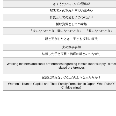
きょうだい内での学歴達成
配偶者との別れと再びの出会い
育児としての父と子のつながり
援助資源としての家族
「夫になったとき・妻になったとき」、「親になったとき」
親と死別したとき－子ども役割の喪失
夫の家事参加
結婚した子と実親・義理の親とのつながり
Working mothers and son’s preferences regarding female labor supply : direc
stated preferences
家族に頼れないのはどのような人たちか？
Women’s Human Capital and Their Family Formation in Japan: Who Puts Off
Childbearing?