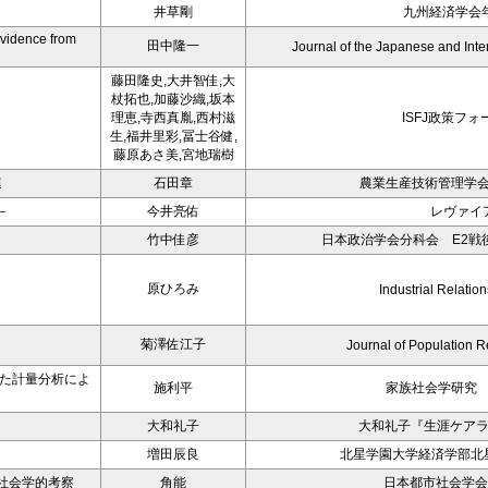
井草剛
九州経済学会年
Evidence from
田中隆一
Journal of the Japanese and Int
藤田隆史,大井智佳,大
杖拓也,加藤沙織,坂本
理恵,寺西真胤,西村滋
ISFJ政策フォ
生,福井里彩,冨士谷健,
藤原あさ美,宮地瑞樹
連
石田章
農業生産技術管理学会
－
今井亮佑
レヴァイ
－
竹中佳彦
日本政治学会分科会 E2戦後
原ひろみ
Industrial Relation
菊澤佐江子
Journal of Population R
いた計量分析によ
施利平
家族社会学研究 
大和礼子
大和礼子『生涯ケア
増田辰良
北星学園大学経済学部北星
社会学的考察
角能
日本都市社会学会