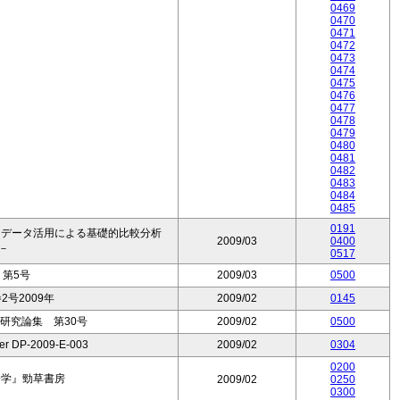
0469
0470
0471
0472
0473
0474
0475
0476
0477
0478
0479
0480
0481
0482
0483
0484
0485
0191
ロデータ活用による基礎的比較分析
2009/03
0400
－
0517
第5号
2009/03
0500
2号2009年
2009/02
0145
研究論集 第30号
2009/02
0500
per DP-2009-E-003
2009/02
0304
0200
済学』勁草書房
2009/02
0250
0300