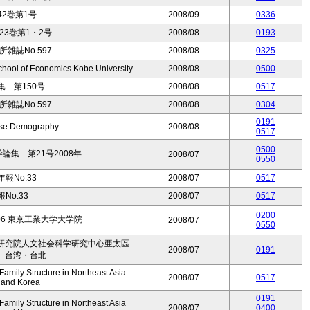
2巻第1号
2008/09
0336
3巻第1・2号
2008/08
0193
雑誌No.597
2008/08
0325
hool of Economics Kobe University
2008/08
0500
 第150号
2008/08
0517
雑誌No.597
2008/08
0304
0191
nese Demography
2008/08
0517
0500
集 第21号2008年
2008/07
0550
報No.33
2008/07
0517
No.33
2008/07
0517
0200
.08-06 東京工業大学大学院
2008/07
0550
研究院人文社会科学研究中心亜太區
2008/07
0191
 台湾・台北
mily Structure in Northeast Asia
2008/07
0517
, and Korea
0191
mily Structure in Northeast Asia
2008/07
0400