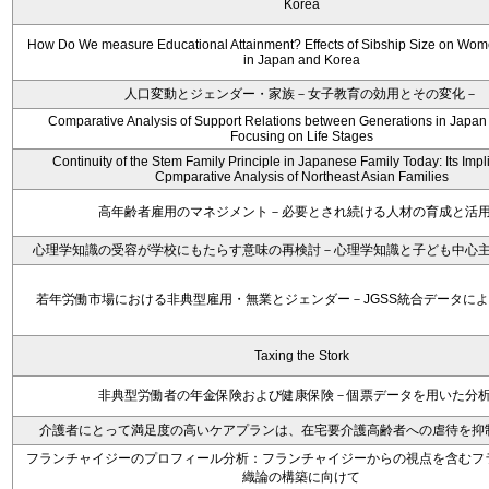
Korea
How Do We measure Educational Attainment? Effects of Sibship Size on Wom
in Japan and Korea
人口変動とジェンダー・家族－女子教育の効用とその変化－
Comparative Analysis of Support Relations between Generations in Japan
Focusing on Life Stages
Continuity of the Stem Family Principle in Japanese Family Today: Its Impli
Cpmparative Analysis of Northeast Asian Families
高年齢者雇用のマネジメント－必要とされ続ける人材の育成と活
心理学知識の受容が学校にもたらす意味の再検討－心理学知識と子ども中心
若年労働市場における非典型雇用・無業とジェンダー－JGSS統合データに
Taxing the Stork
非典型労働者の年金保険および健康保険－個票データを用いた分
介護者にとって満足度の高いケアプランは、在宅要介護高齢者への虐待を抑
フランチャイジーのプロフィール分析：フランチャイジーからの視点を含むフ
織論の構築に向けて