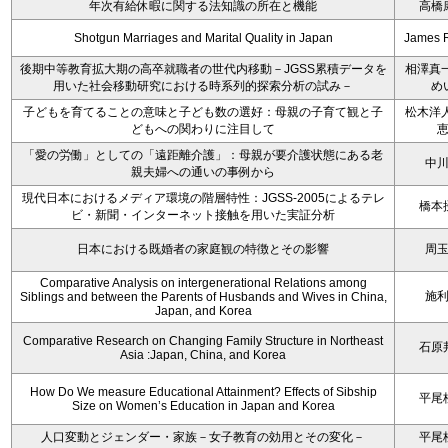
年次有給休暇に関する法知識の所在と機能
高橋
Shotgun Marriages and Marital Quality in Japan
James 
後期中等教育拡大期の高卒就職者の世代内移動－JGSS累積データを
相澤真一
用いた社会移動研究における時系列的探索分析の試み－
め
子どもを育てることの意味と子ども数の選好：母親の子育て観と子
松木洋人
どもへの関わりに注目して
「愛の労働」としての「遠距離介護」：母親が要介護状態にある老
中
親夫婦への通いの事例から
現代日本におけるメディア環境の階層特性：JGSS-2005によるテレ
橋本
ビ・新聞・インターネット接触を用いた実証分析
日本における既婚者の家庭観の特徴とその影響
周
Comparative Analysis on intergenerational Relations among
施
Siblings and between the Parents of Husbands and Wives in China,
Japan, and Korea
Comparative Research on Changing Family Structure in Northeast
石原
Asia :Japan, China, and Korea
How Do We measure Educational Attainment? Effects of Sibship
平尾
Size on Women’s Education in Japan and Korea
人口変動とジェンダー・家族－女子教育の効用とその変化－
平尾