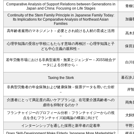
Comparative Analysis of Support Relations between Generations in
青柳
Japan and China: Focusing on Life Stages
Continuity of the Stem Family Principle in Japanese Family Today:
加藤
Its Implications for Cpmparative Analysis of Northeast Asian
Families
高年齢者雇用のマネジメント－必要とされ続ける人材の育成と活用
高木
－
心理学知識の受容が学校にもたらす意味の再検討－心理学知識と子
保田
ども中心主義の親和性－
若年労働市場における非典型雇用・無業とジェンダー－JGSS統合デ
白川
ータによる分析から－
暮石渉,
Taxing the Stork
非典型労働者の年金保険および健康保険－個票データを用いた分析
岸
－
介護者にとって満足度の高いケアプランは、在宅要介護高齢者への
両角
虐待を抑制するのか？
フランチャイジーのプロフィール分析：フランチャイジーからの視
犬飼
点を含むフランチャイズ組織論の構築に向けて
インターンシップを通した採用と新卒者の定着率
平野
Does Skill-Development Make Elderly Japanese More Marketable?
梶谷