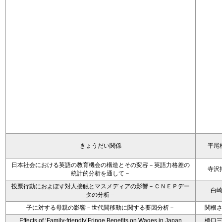
きょうだい関係
平尾
日本社会における英語の教育機会の構造とその変容－英語力格差の
寺沢
統計的分析を通して－
投票行動におよぼす対人接触とマスメディアの影響－ＣＮＥＰデー
白
タの分析－
子に対する母親の影響－世代間移動に関する要因分析－
関根
Effects of ‘Family-friendly’Fringe Benefits on Wages in Japan
橋口