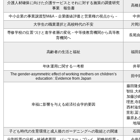
介護人材確保に向けた介護サービスとそれに対する施策の調査研究
高橋
事業 報告書
中小企業の事業譲渡型M&A－企業価値評価と営業権の視点から－
中
大学生の職業選択と高校時代の不安
片岡
専修学校の位置づけと進学者層の変化－中等後教育機関から高等教
長尾
育機関へ
高齢者の生活と福祉
福田
年休運用に関する一考察
井
The gender-asymmetric effect of working mothers on children’s
田中
education : Evidence from Japan
藤田隆史
智佳,大
加藤沙織
理恵,寺
幸福に影響を与える経済社会学的要因
西村滋生
里彩,冨
藤原あさ
地
子ども時代の生育環境と成人後のガーデニングへの取組との関連
石
分割投票の分析－候補者要因、バッファー・プレイ、戦略的投票－
今井