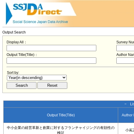
Output Search
Display All：
Survey N
Output Title(Title)：
Author N
Sort by:
− Lis
Output Title(Title)
Author
中小企業の経営革新と創業に対するフランチャイジングの有効性の
小嶌
検証