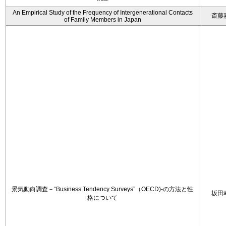
An Empirical Study of the Frequency of Intergenerational Contacts
斎藤
of Family Members in Japan
景気動向調査－“Business Tendency Surveys”（OECD)-の方法と性
坂田
格について