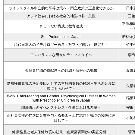
ライフスタイル中立的な平等政策へ－両立政策は正当化できるか
田中
アジア社会における社会的地位の非一貫性
三
平澤和司
きょうだい構成と教育達成
一
Son Preference in Japan
若林緑,
現代日本人のイデオロギー再考－対立・拘束力・規定力－
竹中
アンバランスな男女のライフスタイル
李
金融専門職の貢献度への組織と情報化の効果
渡邊
階層帰属意識の決定要因としての主観的変数の検討－生活満足度に
矢部
焦点をあわせて－
Work, Child-rearing and Gender: Psychological Distress in Women
稲葉
with Preschooler Children in Japan
職場環境の変化とストレス－仕事における希望－
安田
正社員女性の昇進に影響を与える要因－上昇志向と職位の関係に注
小池
目して－
健康格差と老人保健制度の効果－健康需要関数の実証分析－
菅