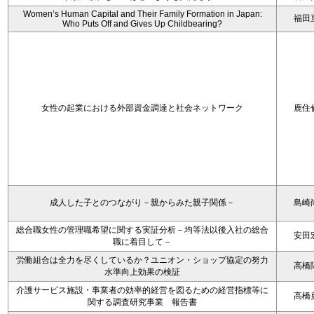
Women’s Human Capital and Their Family Formation in Japan:
福田
Who Puts Off and Gives Up Childbearing?
女性の起業における外部資金調達と社会ネットワーク
鹿住
成人した子とのつながり－親からみた親子関係－
島崎
総合職女性の管理職希望に関する実証分析－均等法以後入社の総合
安田
職に着目して－
労働組合は全力を尽くしているか？ユニオン・ショップ協定の努力
高橋
水準向上効果の検証
介護サービス施設・事業者の効率的経営を図るための経営指標等に
高橋
関する調査研究事業 報告書