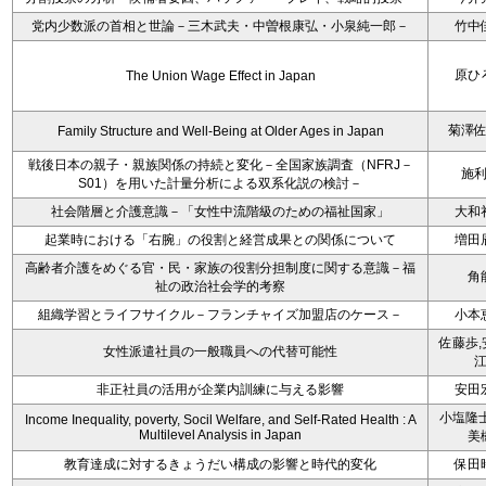
党内少数派の首相と世論－三木武夫・中曽根康弘・小泉純一郎－
竹中
原ひ
The Union Wage Effect in Japan
菊澤
Family Structure and Well-Being at Older Ages in Japan
戦後日本の親子・親族関係の持続と変化－全国家族調査（NFRJ－
施
S01）を用いた計量分析による双系化説の検討－
社会階層と介護意識－「女性中流階級のための福祉国家」
大和
起業時における「右腕」の役割と経営成果との関係について
増田
高齢者介護をめぐる官・民・家族の役割分担制度に関する意識－福
角
祉の政治社会学的考察
組織学習とライフサイクル－フランチャイズ加盟店のケース－
小本
佐藤歩,
女性派遣社員の一般職員への代替可能性
非正社員の活用が企業内訓練に与える影響
安田
小塩隆士
Income Inequality, poverty, Socil Welfare, and Self-Rated Health : A
Multilevel Analysis in Japan
美
教育達成に対するきょうだい構成の影響と時代的変化
保田