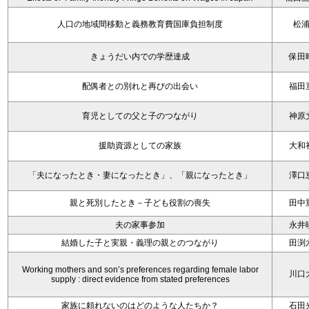
人口の地域間移動と義務教育費国庫負担制度
松
きょうだい内での学歴達成
保田
配偶者との別れと再びの出会い
福田
育児としての父と子のつながり
神原
援助資源としての家族
大和
「夫になったとき・妻になったとき」、「親になったとき」
澤口
親と死別したとき－子ども役割の喪失
田中
夫の家事参加
永井
結婚した子と実親・義理の親とのつながり
田渕
Working mothers and son’s preferences regarding female labor
川口
supply : direct evidence from stated preferences
家族に頼れないのはどのような人たちか？
石田