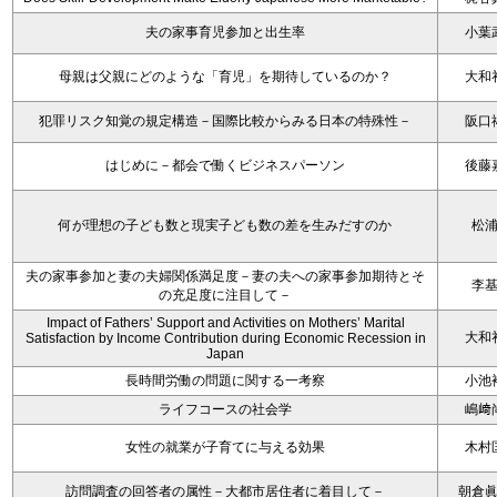
夫の家事育児参加と出生率
小葉
母親は父親にどのような「育児」を期待しているのか？
大和
犯罪リスク知覚の規定構造－国際比較からみる日本の特殊性－
阪口
はじめに－都会で働くビジネスパーソン
後藤
何が理想の子ども数と現実子ども数の差を生みだすのか
松
夫の家事参加と妻の夫婦関係満足度－妻の夫への家事参加期待とそ
李
の充足度に注目して－
Impact of Fathers’ Support and Activities on Mothers’ Marital
大和
Satisfaction by Income Contribution during Economic Recession in
Japan
長時間労働の問題に関する一考察
小池
ライフコースの社会学
嶋﨑
女性の就業が子育てに与える効果
木村
訪問調査の回答者の属性－大都市居住者に着目して－
朝倉