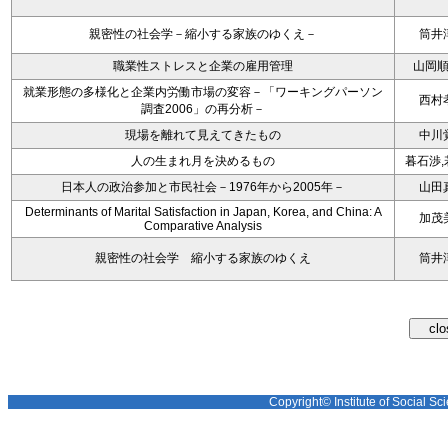
親密性の社会学－縮小する家族のゆくえ－
筒井
職業性ストレスと企業の雇用管理
山岡
就業形態の多様化と企業内労働市場の変容－「ワーキングパーソン
西村
調査2006」の再分析－
現場を離れて見えてきたもの
中川
人の生まれ月を決めるもの
暮石渉,
日本人の政治参加と市民社会－1976年から2005年－
山田
Determinants of Marital Satisfaction in Japan, Korea, and China: A
加茂
Comparative Analysis
親密性の社会学 縮小する家族のゆくえ
筒井
Copyright© Institute of Social Sci