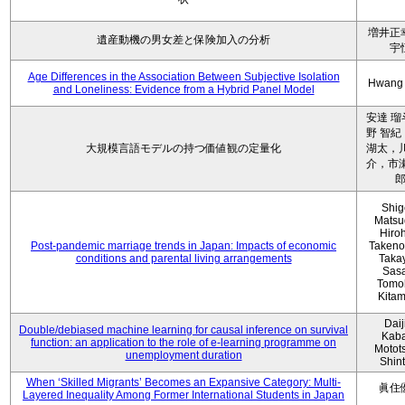
増井正
遺産動機の男女差と保険加入の分析
宇
Age Differences in the Association Between Subjective Isolation
Hwang
and Loneliness: Evidence from a Hybrid Panel Model
安達 瑠
野 智紀
大規模言語モデルの持つ価値観の定量化
湖太，川
介，市瀬
Shig
Matsu
Hiro
Post-pandemic marriage trends in Japan: Impacts of economic
Takeno
conditions and parental living arrangements
Taka
Sasa
Tomo
Kita
Daij
Double/debiased machine learning for causal inference on survival
Kaba
function: an application to the role of e-learning programme on
Motot
unemployment duration
Shin
When ‘Skilled Migrants’ Becomes an Expansive Category: Multi-
眞住
Layered Inequality Among Former International Students in Japan