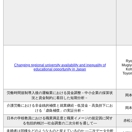
Ryo
Changing regional university availability and inequality of
Mugiy
educational opportunity in Japan
Koh
Toyo
労働時間規制導入後の運輸業における賃金調整－中小企業の採算状
岡
況と資金制約に着目した短期分析－
介護労働における非金銭的補償と就業継続－低賃金・高負担下にお
岡
ける「虚偽補償」の実証分析－
日本の学校教員における職業満足度と職業イメージの規定因に関す
赤松
る包括的検討―社会調査の二次分析を通して―
未婚者は同棲をどのようなものと捉えているのか —二次データ分析