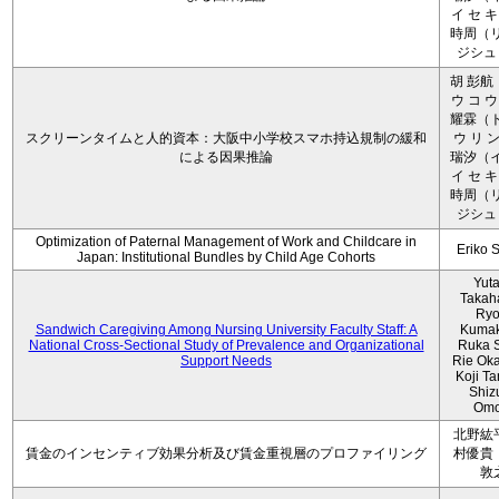
イ セ キ
時周（リ
ジシュ 
胡 彭航
ウ コ ウ
耀霖（ト
スクリーンタイムと人的資本：大阪中小学校スマホ持込規制の緩和
ウ リ ン
による因果推論
瑞汐（イ
イ セ キ
時周（リ
ジシュ 
Optimization of Paternal Management of Work and Childcare in
Eriko 
Japan: Institutional Bundles by Child Age Cohorts
Yut
Takah
Ryo
Sandwich Caregiving Among Nursing University Faculty Staff: A
Kumak
National Cross-Sectional Study of Prevalence and Organizational
Ruka S
Support Needs
Rie Ok
Koji T
Shiz
Omo
北野紘
賃金のインセンティブ効果分析及び賃金重視層のプロファイリング
村優貴
敦