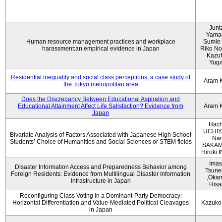
Junt
Yama
Human resource management practices and workplace
Sumie 
harassment:an empirical evidence in Japan
Riko No
Kazu
Yug
Residential inequality and social class perceptions: a case study of
Aram 
the Tokyo metropolitan area
Does the Discrepancy Between Educational Aspiration and
Educational Attainment Affect Life Satisfaction? Evidence from
Aram 
Japan
Hach
UCHIY
Bivariate Analysis of Factors Associated with Japanese High School
Na
Students’ Choice of Humanities and Social Sciences or STEM fields
SAKAM
Hiroki
Imas
Disaster Information Access and Preparedness Behavior among
Tsune
Foreign Residents: Evidence from Multilingual Disaster Information
,Oka
Infrastructure in Japan
Hisa
Reconfiguring Class Voting in a Dominant-Party Democracy:
Horizontal Differentiation and Value-Mediated Political Cleavages
Kazuko
in Japan