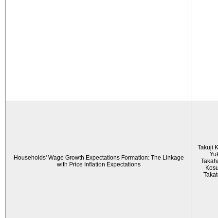
Takuji 
Yu
Households' Wage Growth Expectations Formation: The Linkage
Takah
with Price Inflation Expectations
Kos
Taka