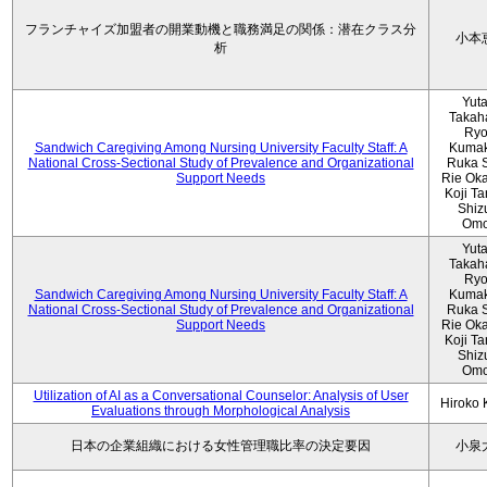
フランチャイズ加盟者の開業動機と職務満足の関係：潜在クラス分
小本
析
Yut
Takah
Ryo
Sandwich Caregiving Among Nursing University Faculty Staff: A
Kumak
National Cross-Sectional Study of Prevalence and Organizational
Ruka S
Support Needs
Rie Ok
Koji T
Shiz
Omo
Yut
Takah
Ryo
Sandwich Caregiving Among Nursing University Faculty Staff: A
Kumak
National Cross-Sectional Study of Prevalence and Organizational
Ruka S
Support Needs
Rie Ok
Koji T
Shiz
Omo
Utilization of AI as a Conversational Counselor: Analysis of User
Hiroko
Evaluations through Morphological Analysis
日本の企業組織における女性管理職比率の決定要因
小泉