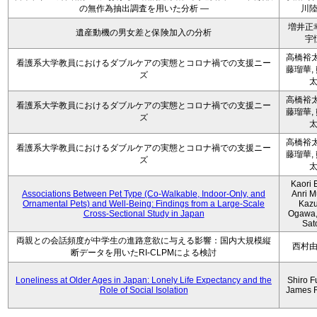
の無作為抽出調査を用いた分析 ―
川
増井正
遺産動機の男女差と保険加入の分析
宇
高橋裕太
看護系大学教員におけるダブルケアの実態とコロナ禍での支援ニー
藤瑠華,
ズ
高橋裕太
看護系大学教員におけるダブルケアの実態とコロナ禍での支援ニー
藤瑠華,
ズ
高橋裕太
看護系大学教員におけるダブルケアの実態とコロナ禍での支援ニー
藤瑠華,
ズ
Kaori 
Associations Between Pet Type (Co-Walkable, Indoor-Only, and
Anri M
Ornamental Pets) and Well-Being: Findings from a Large-Scale
Kaz
Cross-Sectional Study in Japan
Ogawa,
Sat
両親との会話頻度が中学生の進路意欲に与える影響：国内大規模縦
西村
断データを用いたRI-CLPMによる検討
Loneliness at Older Ages in Japan: Lonely Life Expectancy and the
Shiro F
Role of Social Isolation
James 