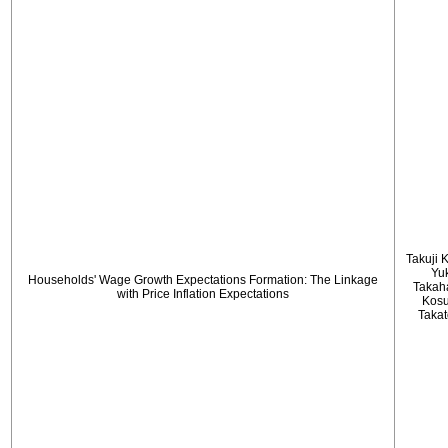
Takuji 
Yu
Households' Wage Growth Expectations Formation: The Linkage
Takah
with Price Inflation Expectations
Kos
Taka