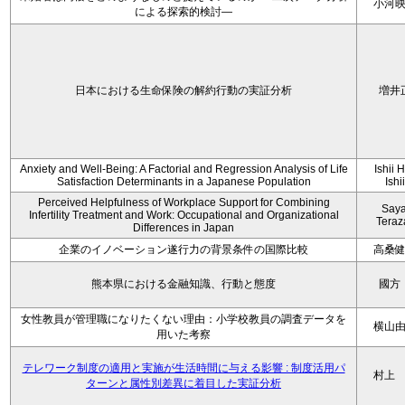
小河
による探索的検討—
日本における生命保険の解約行動の実証分析
増井
Anxiety and Well-Being: A Factorial and Regression Analysis of Life
Ishii 
Satisfaction Determinants in a Japanese Population
Ishi
Perceived Helpfulness of Workplace Support for Combining
Say
Infertility Treatment and Work: Occupational and Organizational
Tera
Differences in Japan
企業のイノベーション遂行力の背景条件の国際比較
高桑
熊本県における金融知識、行動と態度
國方
女性教員が管理職になりたくない理由：小学校教員の調査データを
横山
用いた考察
テレワーク制度の適用と実施が生活時間に与える影響 : 制度活用パ
村上
ターンと属性別差異に着目した実証分析