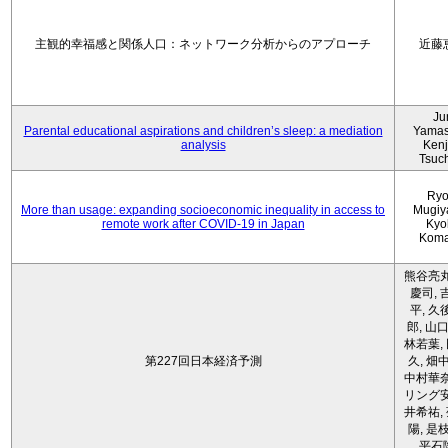
主観的幸福感と関係人口：ネットワーク分析からのアプローチ
近藤
Ju
Parental educational aspirations and children’s sleep: a mediation
Yamas
analysis
Kenji
Tsuc
Ryo
More than usage: expanding socioeconomic inequality in access to
Mugiy
remote work after COVID-19 in Japan
Kyo
Koma
熊谷亮丸
慶司, 
平, 久
郎, 山口
林若葉,
第227回日本経済予測
久, 畑
中村華奈
リング安
井希祐,
陽, 是
平石