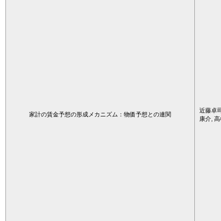
近藤卓司
家計の賃金予想の形成メカニズム：物価予想との連関
康介, 