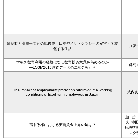
部活動と高校生文化の戦後史：日本型メリトクラシーの変容と学校
加藤
化する生活
学校外教育利用の経験はなぜ教育投資意識を高めるのか
藤村
―ESSM2013調査データの二次分析から
The impact of employment protection reform on the working
武内
conditions of fixed-term employees in Japan
山口茜,
久, 神
高市政権における実質賃金上昇の鍵は？
菊池慈陽
ング