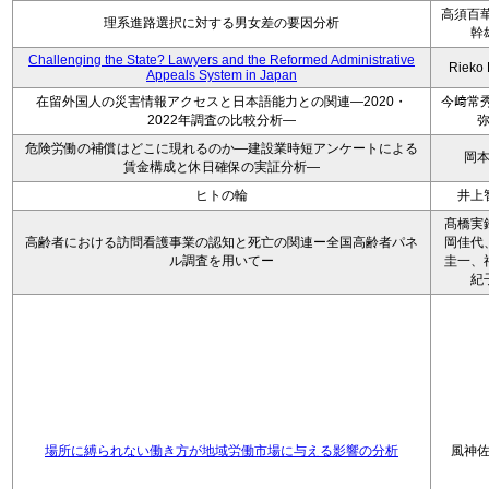
高須百華
理系進路選択に対する男女差の要因分析
幹
Challenging the State? Lawyers and the Reformed Administrative
Rieko
Appeals System in Japan
在留外国人の災害情報アクセスと日本語能力との関連―2020・
今﨑常秀
2022年調査の比較分析―
危険労働の補償はどこに現れるのか―建設業時短アンケートによる
岡
賃金構成と休日確保の実証分析―
ヒトの輪
井上
髙橋実
高齢者における訪問看護事業の認知と死亡の関連ー全国高齢者パネ
岡佳代
ル調査を用いてー
圭一、
紀
場所に縛られない働き方が地域労働市場に与える影響の分析
風神