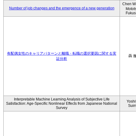
Chen W
Number of job changes and the emergence of a new generation
Motot
Fukus
有配偶女性のキャリアパターンと離職・転職の選択要因に関する実
聶 
証分析
Interpretable Machine Learning Analysis of Subjective Life
Yoshi
Satisfaction: Age-Specific Nonlinear Effects from Japanese National
Sui
Survey