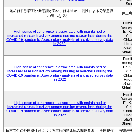
Sat
「地方は性別役割分業意識が強い」は本当か －属性による分業意識
井上
の違いを探る－
Fumi
Yamag
High sense of coherence is associated with maintained or
Eri K
increased research activity among nursing researchers during the
Yur
COVID-19 pandemic: A secondary analysis of archived survey data
Ohka
in 2022.
Hiro
Sawa
Shiori 
Fumi
Yamag
High sense of coherence is associated with maintained or
Eri K
increased research activity among nursing researchers during the
Yur
COVID-19 pandemic: A secondary analysis of archived survey data
Ohka
in 2022
Hiro
Sawa
Shiori 
Fumi
Yamag
High sense of coherence is associated with maintained or
Eri K
increased research activity among nursing researchers during the
Yur
COVID-19 pandemic: A secondary analysis of archived survey data
Ohka
in 2022
Hiro
Sawa
Shiori 
日本在住の外国籍住民における主観的健康観の関連要因 ― 全国規模
安齋寿美