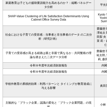
家庭教育は子どもの援助要請能力を高めるのか？：縦断パネルデー
平光
タ分析
Kyoto 
SHAP-Value Clustering of Life Satisfaction Determinants Using
Yoshi
Cabinet Office Survey Data
Sui
齋藤慈子
澤祐太 
社会における子育ての受容感：当事者と非当事者のデータ の二次分
田梨 央
析（研究計画）
茉 莉・
齋藤慈子
子育ての受容感が高まる経路は親と非親で異なるか：共同繁殖の理
祐太郎,
論を踏まえた二次データ分析
莉, 森
令和８年度年次経済財政報告
内
令和８年度年次経済財政報告
内
学校外教育の累積的効果：利用パターンと タイミングが教育達成に
眞田
与える影響
主観的な「ブラック企業」認識の変化と「ブラック企業問題」の現
小林
状