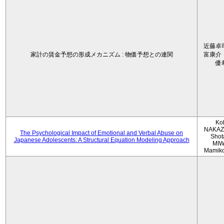
近藤卓
家計の賃金予想の形成メカニズム : 物価予想との連関
富康介
優
Ko
NAKAZ
The Psychological Impact of Emotional and Verbal Abuse on
Shot
Japanese Adolescents: A Structural Equation Modeling Approach
MIW
Mamik