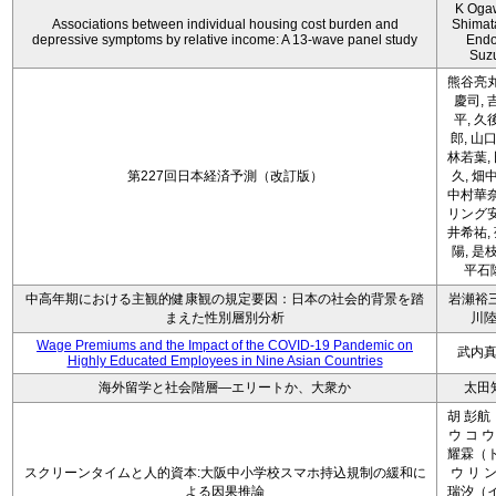
K Oga
Associations between individual housing cost burden and
Shimat
depressive symptoms by relative income: A 13-wave panel study
Endo
Suz
熊谷亮丸
慶司, 
平, 久
郎, 山口
林若葉,
第227回日本経済予測（改訂版）
久, 畑
中村華奈
リング安
井希祐,
陽, 是
平石
中高年期における主観的健康観の規定要因：日本の社会的背景を踏
岩瀬裕三
まえた性別層別分析
川
Wage Premiums and the Impact of the COVID‑19 Pandemic on
武内
Highly Educated Employees in Nine Asian Countries
海外留学と社会階層―エリートか、大衆か
太田
胡 彭航
ウ コ ウ
耀霖（ト
スクリーンタイムと人的資本:大阪中小学校スマホ持込規制の緩和に
ウ リ ン
よる因果推論
瑞汐（イ