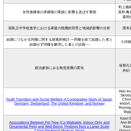
村上義昭
女性後継者の承継後の業績に影響を及ぼす要因
昌和,亀
栗岡
国私立中学校進学における家庭の階層的背景と地域的影響の分析
濱本
結婚につながる同棲に関する探索的検討 ―同棲を経て結婚した者と
小河
結婚せず同棲を解消した者との比較―
張替孔
政治参加にみる無党派層の変化
井紀
Akio Inu
Skrob
Youth Transition and Social Welfare: A Comparative Study of Japan,
Chris
Germany, Switzerland, The United Kingdom, and Norway
Imdorf, 
Reissig
Bigg
Kaori 
Associations Between Pet Type (Co-Walkable, Indoor-Only, and
Anri M
Ornamental Pets) and Well-Being: Findings from a Large-Scale
Kaz
Cross-Sectional Study in Japan
Ogawa,