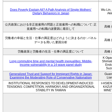
Does Poverty Explain All? A Path Analysis of Single Mothers’
Wu Lin, 
Dietary Behaviors in Japan
Aki
公共政策における非正規雇用の問題と正規雇用への転職について: 正
高橋 
規雇用への転職の諸要因に着目して
労働者の幸福と生活・仕事の満足度はどのように決まるのか: パネル
高橋 
データを用いた要因分析
労働政策と労働者の生活・仕事の満足度について
高橋 
K Oga
Long commuting time and mental health inequalities: Middle-
Shimat
income vulnerability in a 14-wave panel study
Endo
Suz
Generalized Trust and Support for Immigrant Rights in Japan:
Guan
Examining the Moderating Role of Conservative Nationalism
Lia
INSTITUTIONAL RESPONSES TO DEVELOPMENT-INDUCED
I-HSIEN
TENSIONS: COMPETITION, HARMONY, AND ORGANIZATIONAL
KAZU
STABILITY IN TAIWAN
MINE