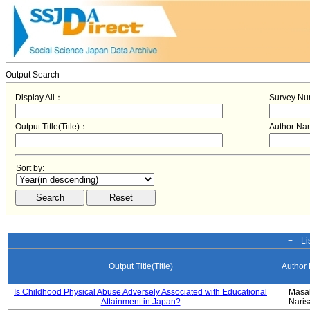
Output Search
Display All：
Survey N
Output Title(Title)：
Author N
Sort by:
− Lis
Output Title(Title)
Author
Is Childhood Physical Abuse Adversely Associated with Educational
Masa
Attainment in Japan?
Nari